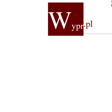
W
.pl
ypr