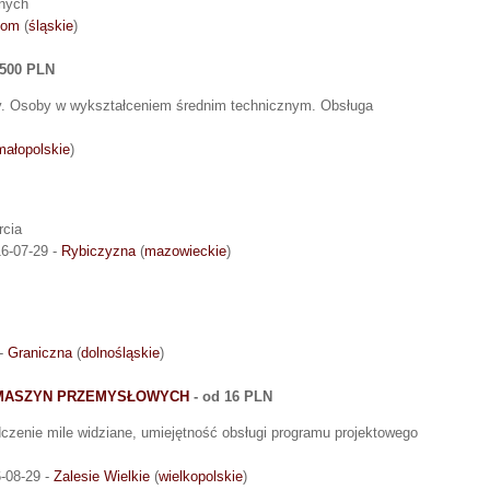
znych
tom
(
śląskie
)
 500 PLN
y. Osoby w wykształceniem średnim technicznym. Obsługa
.
małopolskie
)
rcia
6-07-29 -
Rybiczyzna
(
mazowieckie
)
 -
Graniczna
(
dolnośląskie
)
MASZYN PRZEMYSŁOWYCH
- od 16 PLN
czenie mile widziane, umiejętność obsługi programu projektowego
-08-29 -
Zalesie Wielkie
(
wielkopolskie
)