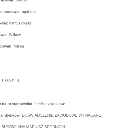
pracował
: Wilków
e pracował
: opolskie
ował
: namysłowski
ował
: Wilków
acował
: Polska
d 1 850 PLN
 na to stanowisko
: średnie zawodowe
 kandydatów
: DOŚWIADCZENIE ZAWODOWE WYMAGANE
 - BUDOWLANA MARIUSZ BRODNICKI