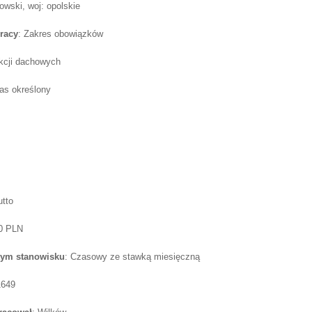
wski, woj: opolskie
racy
: Zakres obowiązków
kcji dachowych
as określony
utto
50 PLN
tym stanowisku
: Czasowy ze stawką miesięczną
1649