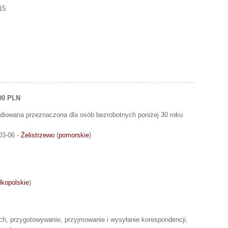
15
00 PLN
diowana przeznaczona dla osób bezrobotnych poniżej 30 roku
03-06 -
Żelistrzewo
(
pomorskie
)
lkopolskie
)
ch, przygotowywanie, przyjmowanie i wysyłanie korespondencji,