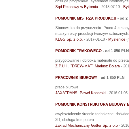
obsługa programów i systemów informatyc
Sąd Rejonowy w Bytomiu
- 2018-07-19 -
By
POMOCNIK MISTRZA PRODUKCJI
- od 2
Stanowisko do przyuczenia. Praca 4 zmian
maszyn przy produkcji tworzyw sztucznych
KLGS Sp. z o.o.
- 2017-01-18 -
Myślenice
(
POMOCNIK TRAKOWEGO
- od 1 850 PLN
przygotowanie i obróbka materiału do przeta
Z.P.U.H. "DREW-MAT" Mariusz Bojara
- 201
PRACOWNIK BIUROWY
- od 1 850 PLN
prace biurowe
JAXATRANS, Paweł Konarski
- 2016-01-05
POMOCNIK KONSTRUKTORA BUDOWY 
awyksztalcenie średnie techniczne, doświad
3D, obsługa komputera
Zakład Mechaniczny Gotter Sp. z o.o
- 2016