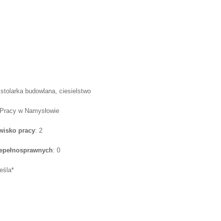
olarka budowlana, ciesielstwo
 Pracy w Namysłowie
wisko pracy
: 2
iepełnosprawnych
: 0
ieśla*