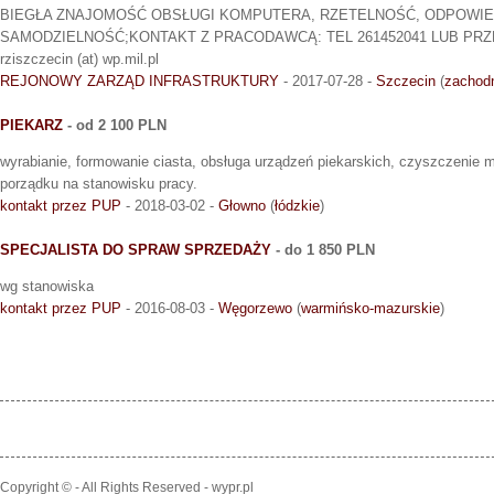
BIEGŁA ZNAJOMOŚĆ OBSŁUGI KOMPUTERA, RZETELNOŚĆ, ODPOWIE
SAMODZIELNOŚĆ;KONTAKT Z PRACODAWCĄ: TEL 261452041 LUB PRZES
rziszczecin (at) wp.mil.pl
REJONOWY ZARZĄD INFRASTRUKTURY
- 2017-07-28 -
Szczecin
(
zachod
PIEKARZ
- od 2 100 PLN
wyrabianie, formowanie ciasta, obsługa urządzeń piekarskich, czyszczenie 
porządku na stanowisku pracy.
kontakt przez PUP
- 2018-03-02 -
Głowno
(
łódzkie
)
SPECJALISTA DO SPRAW SPRZEDAŻY
- do 1 850 PLN
wg stanowiska
kontakt przez PUP
- 2016-08-03 -
Węgorzewo
(
warmińsko-mazurskie
)
Copyright © - All Rights Reserved - wypr.pl