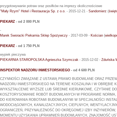
przygotowywanie potraw oraz posiłków na imprezy okolicznościowe
"Mały Rzym" Hotel i Restauracja Sp. z o.o.
- 2015-12-21 -
Sandomierz
(
święt
PIEKARZ
- od 2 000 PLN
-
Marek Sworacki Piekarnia Sklep Spożywczy
- 2017-03-09 -
Kościan
(
wielkop
PIEKARZ
- od 1 750 PLN
wypiek pieczywa
PIEKARNIA STAROPOLSKA Agnieszka Szymczak
- 2015-12-02 -
Zduńska 
INSPEKTOR NADZORU INWESTORSKIEGO
- od 4 600 PLN
CZYNNOŚCI ZWIĄZANE Z USTAWĄ PRAWO BUDOWLANE ORAZ PRZEWI
NADZORU INWESTORSKIEGO NA TERENIE KOSZALINA I W OBRĘBIE 
WYKSZTAŁCENIE WYŻSZE LUB ŚREDNIE KIERUNKOWE, CZYTANIE D
KOSZTORYSOWANIE ROBÓT BUDOWLANYCH W PROGRAMIE NORMA,
DO KIEROWANIA ROBOTAMI BUDOWLANYMI W SPECJALNOŚCI INSTAL
WODOCIĄGOWYCH, KANALIZACYJNYCH, CIEPLNYCH, WENTYLACYJN
OGRANICZEŃ, PRZYNALEŻNOŚĆ DO OKRĘGOWEJ IZBY INŻYNIERÓW, S
MOMENTU UZYSKANIA UPRAWNIEŃ BUDOWLANYCH, ZNAJOMOŚĆ U