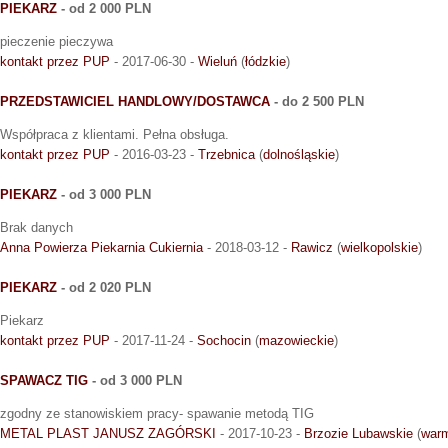
PIEKARZ
- od 2 000 PLN
pieczenie pieczywa
kontakt przez PUP
- 2017-06-30 -
Wieluń
(
łódzkie
)
PRZEDSTAWICIEL HANDLOWY/DOSTAWCA
- do 2 500 PLN
Współpraca z klientami. Pełna obsługa.
kontakt przez PUP
- 2016-03-23 -
Trzebnica
(
dolnośląskie
)
PIEKARZ
- od 3 000 PLN
Brak danych
Anna Powierza Piekarnia Cukiernia
- 2018-03-12 -
Rawicz
(
wielkopolskie
)
PIEKARZ
- od 2 020 PLN
Piekarz
kontakt przez PUP
- 2017-11-24 -
Sochocin
(
mazowieckie
)
SPAWACZ TIG
- od 3 000 PLN
zgodny ze stanowiskiem pracy- spawanie metodą TIG
METAL PLAST JANUSZ ZAGÓRSKI
- 2017-10-23 -
Brzozie Lubawskie
(
warm