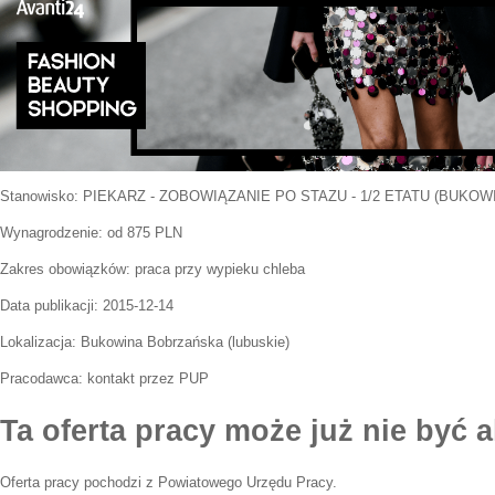
Stanowisko:
PIEKARZ - ZOBOWIĄZANIE PO STAZU - 1/2 ETATU (BUKOW
Wynagrodzenie: od 875 PLN
Zakres obowiązków:
praca przy wypieku chleba
Data publikacji:
2015-12-14
Lokalizacja:
Bukowina Bobrzańska
(
lubuskie
)
Pracodawca:
kontakt przez PUP
Ta oferta pracy może już nie być a
Oferta pracy pochodzi z Powiatowego Urzędu Pracy.