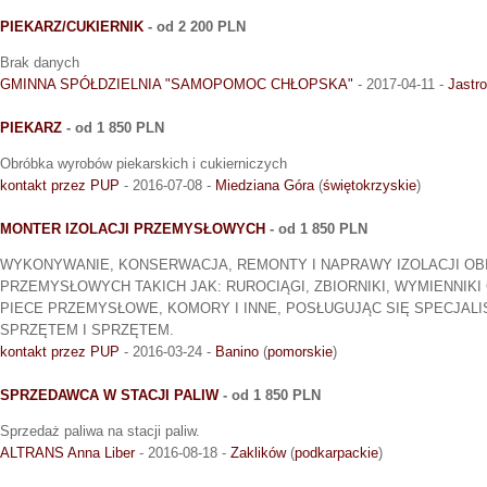
PIEKARZ/CUKIERNIK
- od 2 200 PLN
Brak danych
GMINNA SPÓŁDZIELNIA "SAMOPOMOC CHŁOPSKA"
- 2017-04-11 -
Jastr
PIEKARZ
- od 1 850 PLN
Obróbka wyrobów piekarskich i cukierniczych
kontakt przez PUP
- 2016-07-08 -
Miedziana Góra
(
świętokrzyskie
)
MONTER IZOLACJI PRZEMYSŁOWYCH
- od 1 850 PLN
WYKONYWANIE, KONSERWACJA, REMONTY I NAPRAWY IZOLACJI OB
PRZEMYSŁOWYCH TAKICH JAK: RUROCIĄGI, ZBIORNIKI, WYMIENNIKI C
PIECE PRZEMYSŁOWE, KOMORY I INNE, POSŁUGUJĄC SIĘ SPECJALI
SPRZĘTEM I SPRZĘTEM.
kontakt przez PUP
- 2016-03-24 -
Banino
(
pomorskie
)
SPRZEDAWCA W STACJI PALIW
- od 1 850 PLN
Sprzedaż paliwa na stacji paliw.
ALTRANS Anna Liber
- 2016-08-18 -
Zaklików
(
podkarpackie
)