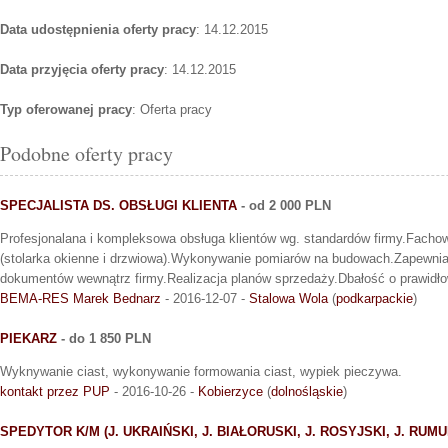
Data udostępnienia oferty pracy
: 14.12.2015
Data przyjęcia oferty pracy
: 14.12.2015
Typ oferowanej pracy
: Oferta pracy
Podobne oferty pracy
SPECJALISTA DS. OBSŁUGI KLIENTA
- od 2 000 PLN
Profesjonalana i kompleksowa obsługa klientów wg. standardów firmy.Facho
(stolarka okienne i drzwiowa).Wykonywanie pomiarów na budowach.Zapewnia
dokumentów wewnątrz firmy.Realizacja planów sprzedaży.Dbałość o prawidł
BEMA-RES Marek Bednarz
- 2016-12-07 -
Stalowa Wola
(
podkarpackie
)
PIEKARZ
- do 1 850 PLN
Wyknywanie ciast, wykonywanie formowania ciast, wypiek pieczywa.
kontakt przez PUP
- 2016-10-26 -
Kobierzyce
(
dolnośląskie
)
SPEDYTOR K/M (J. UKRAIŃSKI, J. BIAŁORUSKI, J. ROSYJSKI, J. RUMU