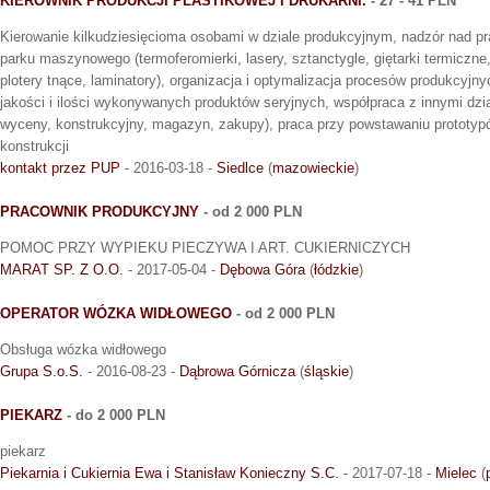
KIEROWNIK PRODUKCJI PLASTIKOWEJ I DRUKARNI.
- 27 - 41 PLN
Kierowanie kilkudziesięcioma osobami w dziale produkcyjnym, nadzór nad 
parku maszynowego (termoferomierki, lasery, sztanctygle, giętarki termiczne,
plotery tnące, laminatory), organizacja i optymalizacja procesów produkcyjny
jakości i ilości wykonywanych produktów seryjnych, współpraca z innymi dzia
wyceny, konstrukcyjny, magazyn, zakupy), praca przy powstawaniu prototy
konstrukcji
kontakt przez PUP
- 2016-03-18 -
Siedlce
(
mazowieckie
)
PRACOWNIK PRODUKCYJNY
- od 2 000 PLN
POMOC PRZY WYPIEKU PIECZYWA I ART. CUKIERNICZYCH
MARAT SP. Z O.O.
- 2017-05-04 -
Dębowa Góra
(
łódzkie
)
OPERATOR WÓZKA WIDŁOWEGO
- od 2 000 PLN
Obsługa wózka widłowego
Grupa S.o.S.
- 2016-08-23 -
Dąbrowa Górnicza
(
śląskie
)
PIEKARZ
- do 2 000 PLN
piekarz
Piekarnia i Cukiernia Ewa i Stanisław Konieczny S.C.
- 2017-07-18 -
Mielec
(