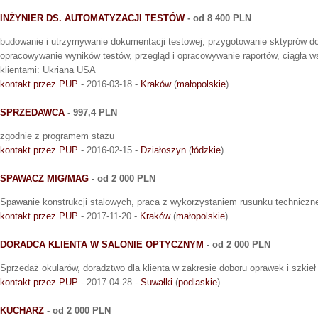
INŻYNIER DS. AUTOMATYZACJI TESTÓW
- od 8 400 PLN
budowanie i utrzymywanie dokumentacji testowej, przygotowanie sktyprów d
opracowywanie wyników testów, przegląd i opracowywanie raportów, ciągła w
klientami: Ukriana USA
kontakt przez PUP
- 2016-03-18 -
Kraków
(
małopolskie
)
SPRZEDAWCA
- 997,4 PLN
zgodnie z programem stażu
kontakt przez PUP
- 2016-02-15 -
Działoszyn
(
łódzkie
)
SPAWACZ MIG/MAG
- od 2 000 PLN
Spawanie konstrukcji stalowych, praca z wykorzystaniem rusunku techniczn
kontakt przez PUP
- 2017-11-20 -
Kraków
(
małopolskie
)
DORADCA KLIENTA W SALONIE OPTYCZNYM
- od 2 000 PLN
Sprzedaż okularów, doradztwo dla klienta w zakresie doboru oprawek i szkie
kontakt przez PUP
- 2017-04-28 -
Suwałki
(
podlaskie
)
KUCHARZ
- od 2 000 PLN