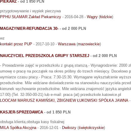
PIEKARZ
- od 1 850 PLN
przygotowywanie i wypiek pieczywa
PPHU SŁAMAR Zakład Piekarniczy
- 2016-04-28 -
Wągry
(
łódzkie
)
MAGAZYNIER-REFUNDACJA 30-
- od 2 000 PLN
wz
kontakt przez PUP
- 2017-10-10 -
Warszawa
(
mazowieckie
)
NAUCZYCIEL PRZEDSZKOLA GRUPY STARSZEJ
- od 2 000 PLN
- Prowadzenie zajęć w przedszkolu z grupą starszą.- Wynagrodzenie: 2000 zł
umowę o pracę na początek na okres próbny do trzech miesięcy. Docelowo p
wymiarze czasu pracy.- Praca: 7:30-15:30. Wymagane wykształcenie wyższ
przedszkolne. Mile widziane doświadczenie na stanowisku nauczyciela prze
kierunek wychowanie przedszkolne. Mile widziana znajomość języka angielski
17:00) (Tel. 32-350-00-21) lub e-mail: praca (at) przedszkole.katowice.pl
LOOCAM MARIUSZ KAMIŃSKI, ZBIGNIEW ŁUKOWSKI SPÓŁKA JAWNA
-
KASJER-SPRZEDAWCA
- od 1 850 PLN
obsługa klienta,obsługa kasy fiskalnej
MILA Spółka Akcyjna
- 2016-12-01 -
Dwikozy
(
świętokrzyskie
)