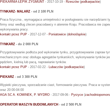
PIEKARNIA ŁEPIK ZYGMUNT
- 2017-10-19 -
Rzeszów
(
podkarpackie
)
TYNKARZ- MALARZ
- od 2 100 PLN
Praca fizyczna , wymagajaca umiejetności w posługiwaniu sie narzędziami ty
firmy oraz wedlug zlecen pracodawcy n aterenie Kraju. Pracodawca nie zape
wykonywania pracy.
kontakt przez PUP
- 2017-12-07 -
Poniatowice
(
dolnośląskie
)
TYNKARZ
- do 2 000 PLN
Przygotowywanie podłoża pod wykonanie tynku, przygotowywanie zapraw ty
mechanicznym oraz obsługa agregatów tynkarskich, wykonywanie tynków 
pędzlem, kielnią lub pacą, naprawianie tynków.
kontakt przez PUP
- 2017-02-22 -
Lubaczów
(
podkarpackie
)
PIEKARZ
- od 3 300 PLN
Wypieki pieczywa, sporzadzanie ciast, formowanie pieczywa. Praca w syst
oraz 20:00-04:00
AGA SC A. KOMINEK, P. WYDRO
- 2017-09-06 -
Pyrzyce
(
zachodniopomors
OPERATOR MASZYN BUDOWLANYCH
- od 2 500 PLN