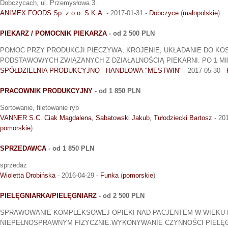
Dobczycach, ul. Przemysłowa 3.
ANIMEX FOODS Sp. z o.o. S.K.A.
- 2017-01-31 -
Dobczyce
(
małopolskie
)
PIEKARZ / POMOCNIK PIEKARZA
- od 2 500 PLN
POMOC PRZY PRODUKCJI PIECZYWA, KROJENIE, UKŁADANIE DO KO
PODSTAWOWYCH ZWIĄZANYCH Z DZIAŁALNOŚCIĄ PIEKARNI. PO 1 M
SPÓŁDZIELNIA PRODUKCYJNO - HANDLOWA "MESTWIN"
- 2017-05-30 -
PRACOWNIK PRODUKCYJNY
- od 1 850 PLN
Sortowanie, filetowanie ryb
VANNER S.C. Ciak Magdalena, Sabatowski Jakub, Tułodziecki Bartosz
- 20
pomorskie
)
SPRZEDAWCA
- od 1 850 PLN
sprzedaż
Wioletta Drobińska
- 2016-04-29 -
Funka
(
pomorskie
)
PIELĘGNIARKA/PIELĘGNIARZ
- od 2 500 PLN
SPRAWOWANIE KOMPLEKSOWEJ OPIEKI NAD PACJENTEM W WIEKU
NIEPEŁNOSPRAWNYM FIZYCZNIE.WYKONYWANIE CZYNNOŚCI PIELĘG