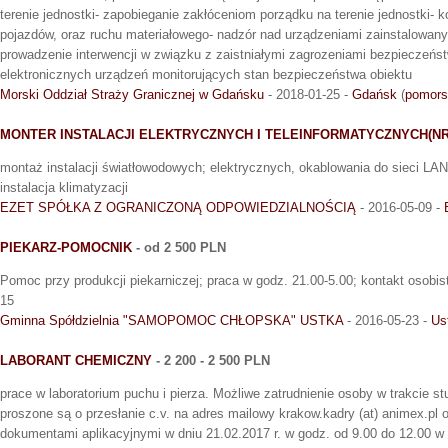
terenie jednostki- zapobieganie zakłóceniom porządku na terenie jednostki- 
pojazdów, oraz ruchu materiałowego- nadzór nad urządzeniami zainstalowan
prowadzenie interwencji w związku z zaistniałymi zagrozeniami bezpieczeńst
elektronicznych urządzeń monitorujących stan bezpieczeństwa obiektu
Morski Oddział Straży Granicznej w Gdańsku
- 2018-01-25 -
Gdańsk
(
pomors
MONTER INSTALACJI ELEKTRYCZNYCH I TELEINFORMATYCZNYCH(NR 
montaż instalacji światłowodowych; elektrycznych, okablowania do sieci LAN
instalacja klimatyzacji
EZET SPÓŁKA Z OGRANICZONĄ ODPOWIEDZIALNOŚCIĄ
- 2016-05-09 -
PIEKARZ-POMOCNIK
- od 2 500 PLN
Pomoc przy produkcji piekarniczej; praca w godz. 21.00-5.00; kontakt osobist
15
Gminna Spółdzielnia "SAMOPOMOC CHŁOPSKA" USTKA
- 2016-05-23 -
Us
LABORANT CHEMICZNY
- 2 200 - 2 500 PLN
prace w laboratorium puchu i pierza. Możliwe zatrudnienie osoby w trakcie 
proszone są o przesłanie c.v. na adres mailowy krakow.kadry (at) animex.pl o
dokumentami aplikacyjnymi w dniu 21.02.2017 r. w godz. od 9.00 do 12.00 w