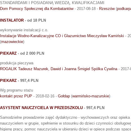
STANDARDAMI I POSIADANĄ WIEDZĄ, KWALIFIKACJAMI
Dom Pomocy Społecznej dla Kombatantów
- 2017-08-18 -
Rzeszów
(
podkarp
INSTALATOR
- od 18 PLN
wykonywanie instalcacji c.o.
Instalacje Wodno-Kanalizacyjne CO i Glazurnictwo Mieczysław Kamiński
- 2
(
mazowieckie
)
PIEKARZ
- od 2 000 PLN
produkcja pieczywa
ROGALIK Tadeusz Mazurek, Dawid i Joanna Śmigiel Spólka Cywilna
- 2017-
PIEKARZ
- 997,4 PLN
Wg programu stażu
kontakt przez PUP
- 2018-02-16 -
Gołdap
(
warmińsko-mazurskie
)
ASYSTENT NAUCZYCIELA W PRZEDSZKOLU
- 997,4 PLN
Samodzielne prowadzenie zajęć dydaktyczno - wychowawczych oraz opieka 
nauczycielem w grupie, spełnienie w stosunku do dzieci czynności obsługow
higienę pracy, pomoc nauczyciela w ubieraniu dzieci w opiece podczas spac