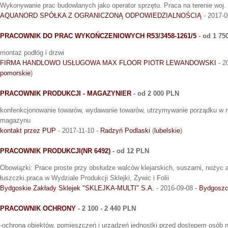
Wykonywanie prac budowlanych jako operator sprzętu. Praca na terenie woj.
AQUANORD SPÓŁKA Z OGRANICZONĄ ODPOWIEDZIALNOŚCIĄ
- 2017-0
PRACOWNIK DO PRAC WYKOŃCZENIOWYCH R53/3458-1261/5
- od 1 75
montaż podłóg i drzwi
FIRMA HANDLOWO USŁUGOWA MAX FLOOR PIOTR LEWANDOWSKI
- 2
pomorskie
)
PRACOWNIK PRODUKCJI - MAGAZYNIER
- od 2 000 PLN
konfenkcjonowanie towarów, wydawanie towarów, utrzymywanie porządku w 
magazynu
kontakt przez PUP
- 2017-11-10 -
Radzyń Podlaski
(
lubelskie
)
PRACOWNIK PRODUKCJI(NR 6492)
- od 12 PLN
Obowiązki: Prace proste przy obsłudze walców klejarskich, suszarni, nożyc
łuszczki.praca w Wydziale Produkcji Sklejki, Żywic i Folii
Bydgoskie Zakłady Sklejek "SKLEJKA-MULTI" S.A.
- 2016-09-08 -
Bydgosz
PRACOWNIK OCHRONY
- 2 100 - 2 440 PLN
-ochrona obiektów, pomieszczeń i urządzeń jednostki przed dostępem osób n