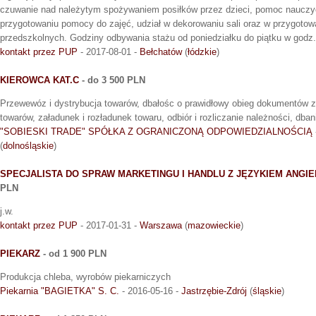
czuwanie nad należytym spożywaniem posiłków przez dzieci, pomoc nauczyc
przygotowaniu pomocy do zajęć, udział w dekorowaniu sali oraz w przygotow
przedszkolnych. Godziny odbywania stażu od poniedziałku do piątku w godz.
kontakt przez PUP
- 2017-08-01 -
Bełchatów
(
łódzkie
)
KIEROWCA KAT.C
- do 3 500 PLN
Przewewóz i dystrybucja towarów, dbałośc o prawidłowy obieg dokumentów 
towarów, załadunek i rozładunek towaru, odbiór i rozliczanie należności, dba
"SOBIESKI TRADE" SPÓŁKA Z OGRANICZONĄ ODPOWIEDZIALNOŚCIĄ
(
dolnośląskie
)
SPECJALISTA DO SPRAW MARKETINGU I HANDLU Z JĘZYKIEM ANGIEL
PLN
j.w.
kontakt przez PUP
- 2017-01-31 -
Warszawa
(
mazowieckie
)
PIEKARZ
- od 1 900 PLN
Produkcja chleba, wyrobów piekarniczych
Piekarnia "BAGIETKA" S. C.
- 2016-05-16 -
Jastrzębie-Zdrój
(
śląskie
)