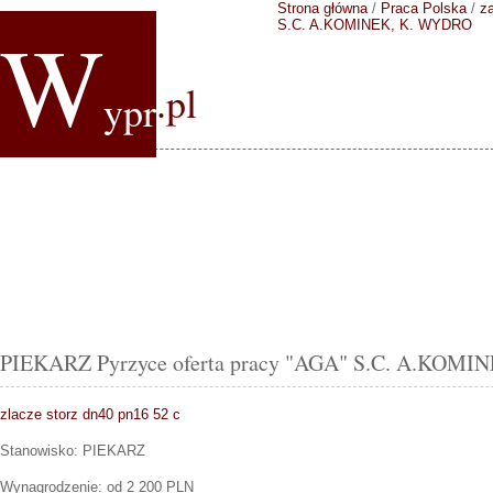
Strona główna
/
Praca Polska
/
z
W
S.C. A.KOMINEK, K. WYDRO
.pl
ypr
PIEKARZ Pyrzyce oferta pracy "AGA" S.C. A.KOM
zlacze storz dn40 pn16 52 c
Stanowisko:
PIEKARZ
Wynagrodzenie: od 2 200 PLN