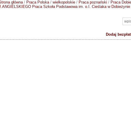
Strona główna
/
Praca Polska
/
wielkopolskie
/
Praca poznański
/
Praca Dobi
J.ANGIELSKIEGO
Praca Szkoła Podstawowa im. o.I. Cieślaka w Dobieżynie
Dodaj bezpłat