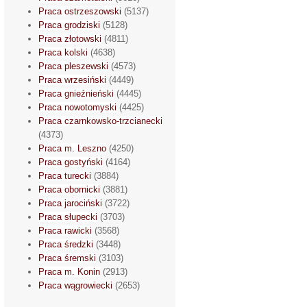
Praca ostrzeszowski
(5137)
Praca grodziski
(5128)
Praca złotowski
(4811)
Praca kolski
(4638)
Praca pleszewski
(4573)
Praca wrzesiński
(4449)
Praca gnieźnieński
(4445)
Praca nowotomyski
(4425)
Praca czarnkowsko-trzcianecki
(4373)
Praca m. Leszno
(4250)
Praca gostyński
(4164)
Praca turecki
(3884)
Praca obornicki
(3881)
Praca jarociński
(3722)
Praca słupecki
(3703)
Praca rawicki
(3568)
Praca średzki
(3448)
Praca śremski
(3103)
Praca m. Konin
(2913)
Praca wągrowiecki
(2653)