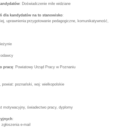
 kandydatów
: Doświadczenie mile widziane
 dla kandydatów na to stanowisko
:
elskiej, uprawnienia:przygotowanie pedagogiczne, komunikatywność,
ieżynie
acodawcy
o pracę
: Powiatowy Urząd Pracy w Poznaniu
wiat: poznański, woj: wielkopolskie
list motywacyjny, świadectwo pracy, dyplomy
cyjnych
:
 zgłoszenia e-mail