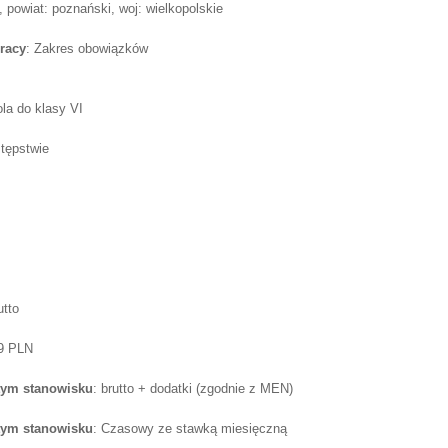
wiat: poznański, woj: wielkopolskie
racy
: Zakres obowiązków
la do klasy VI
tępstwie
utto
59 PLN
tym stanowisku
: brutto + dodatki (zgodnie z MEN)
tym stanowisku
: Czasowy ze stawką miesięczną