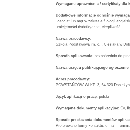
Wymagane uprawnienia / certyfikaty dla
Dodatkowe informacje odnośnie wymagań
licencjat lub mgr w zakresie filologii angi
umiejętności dydatkyczne, cierpliwość
Nazwa pracodawcy
:
Szkoła Podstawowa im. o.I. Cieślaka w Dob
Sposób aplikowania
: bezpośrednio do pr
Nazwa urzędu publikującego ogłoszenie 
Adres pracodawcy
:
POWSTAŃCÓW WLKP. 3, 64-320 Dobieżyn, po
Język aplikacji o pracę
: polski
Wymagane dokumenty aplikacyjne
: Cv, 
Sposób przekazania dokumentów aplika
Preferowane formy kontaktu: e-mail, Termin: