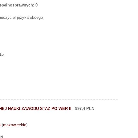
iepełnosprawnych
: 0
auczyciel języka obcego
16
EJ NAUKI ZAWODU-STAŻ PO WER II
- 997,4 PLN
a
(
mazowieckie
)
LN