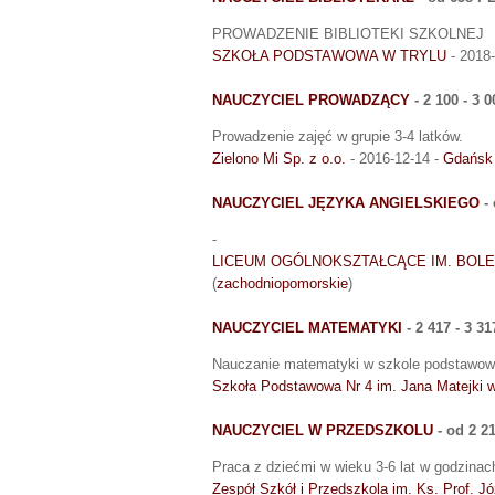
PROWADZENIE BIBLIOTEKI SZKOLNEJ
SZKOŁA PODSTAWOWA W TRYLU
- 2018-
NAUCZYCIEL PROWADZĄCY
- 2 100 - 3 
Prowadzenie zajęć w grupie 3-4 latków.
Zielono Mi Sp. z o.o.
- 2016-12-14 -
Gdańsk
NAUCZYCIEL JĘZYKA ANGIELSKIEGO
- 
-
LICEUM OGÓLNOKSZTAŁCĄCE IM. BO
(
zachodniopomorskie
)
NAUCZYCIEL MATEMATYKI
- 2 417 - 3 3
Nauczanie matematyki w szkole podstawow
Szkoła Podstawowa Nr 4 im. Jana Matejki 
NAUCZYCIEL W PRZEDSZKOLU
- od 2 2
Praca z dziećmi w wieku 3-6 lat w godzinach
Zespół Szkół i Przedszkola im. Ks. Prof. J