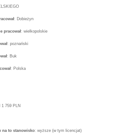
IELSKIEGO
pracował
: Dobieżyn
e pracował
: wielkopolskie
ował
: poznański
ował
: Buk
acował
: Polska
d 1 759 PLN
 na to stanowisko
: wyższe (w tym licencjat)