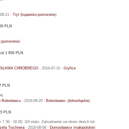
08-21 -
Tryl
(
kujawsko-pomorskie
)
000 PLN
(
pomorskie
)
od 1 850 PLN
LESŁAWA CHROBREGO
- 2016-07-15 -
Gryfice
17 PLN
ej.
w Bolesławcu
- 2018-08-20 -
Bolesławiec
(
dolnośląskie
)
15 PLN
 7.30 - 16.00, 3/4 etatu. Zatrudnienie na okres dwóch lat.
ózefa Tischnera
- 2018-08-06 -
Domosławice
(
małopolskie
)