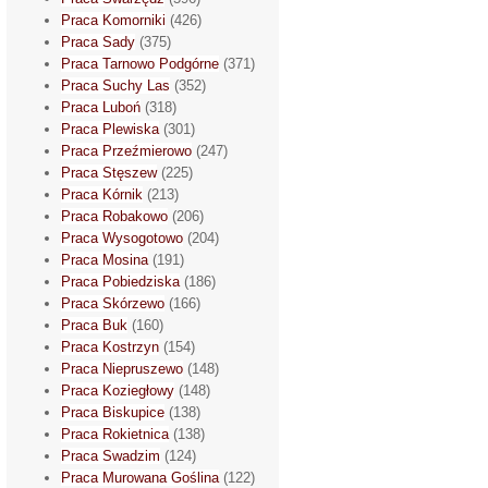
Praca Komorniki
(426)
Praca Sady
(375)
Praca Tarnowo Podgórne
(371)
Praca Suchy Las
(352)
Praca Luboń
(318)
Praca Plewiska
(301)
Praca Przeźmierowo
(247)
Praca Stęszew
(225)
Praca Kórnik
(213)
Praca Robakowo
(206)
Praca Wysogotowo
(204)
Praca Mosina
(191)
Praca Pobiedziska
(186)
Praca Skórzewo
(166)
Praca Buk
(160)
Praca Kostrzyn
(154)
Praca Niepruszewo
(148)
Praca Koziegłowy
(148)
Praca Biskupice
(138)
Praca Rokietnica
(138)
Praca Swadzim
(124)
Praca Murowana Goślina
(122)