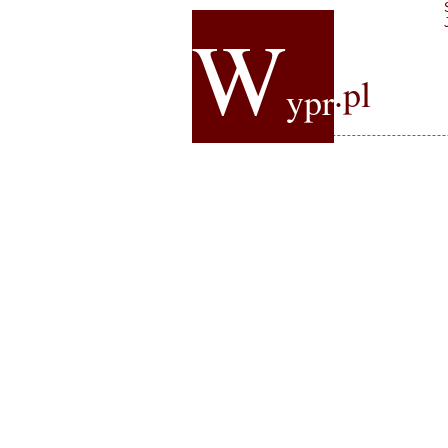
W
.pl
ypr