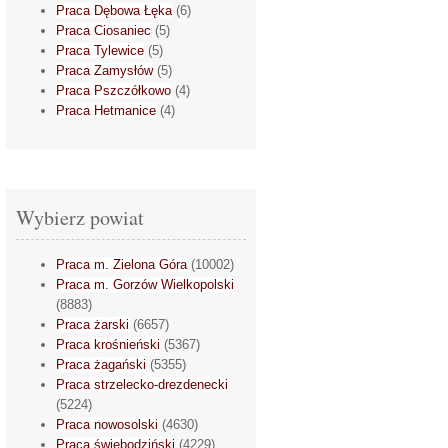
Praca Dębowa Łęka
(6)
Praca Ciosaniec
(5)
Praca Tylewice
(5)
Praca Zamysłów
(5)
Praca Pszczółkowo
(4)
Praca Hetmanice
(4)
Wybierz powiat
Praca m. Zielona Góra
(10002)
Praca m. Gorzów Wielkopolski
(8883)
Praca żarski
(6657)
Praca krośnieński
(5367)
Praca żagański
(5355)
Praca strzelecko-drezdenecki
(5224)
Praca nowosolski
(4630)
Praca świebodziński
(4229)