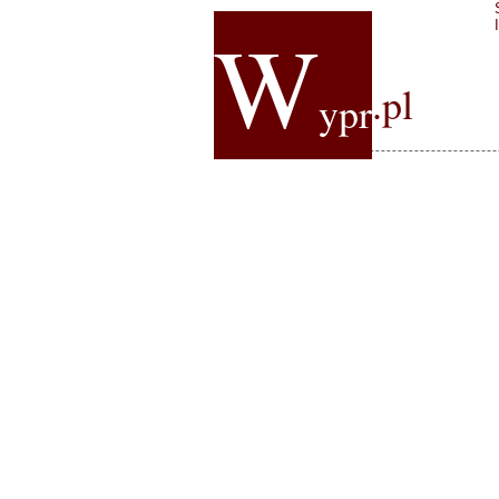
W
.pl
ypr