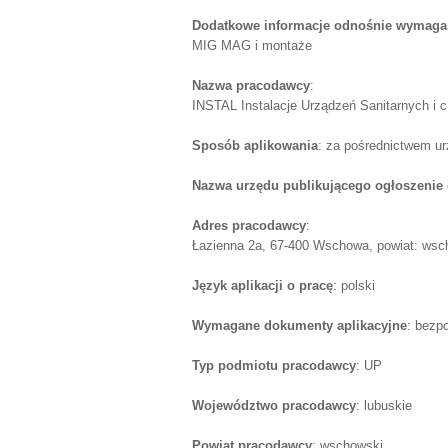
Dodatkowe informacje odnośnie wymagań
MIG MAG i montaże
Nazwa pracodawcy
:
INSTAL Instalacje Urządzeń Sanitarnych i c
Sposób aplikowania
: za pośrednictwem u
Nazwa urzędu publikującego ogłoszenie 
Adres pracodawcy
:
Łazienna 2a, 67-400 Wschowa, powiat: wsch
Język aplikacji o pracę
: polski
Wymagane dokumenty aplikacyjne
: bezp
Typ podmiotu pracodawcy
: UP
Województwo pracodawcy
: lubuskie
Powiat pracodawcy
: wschowski