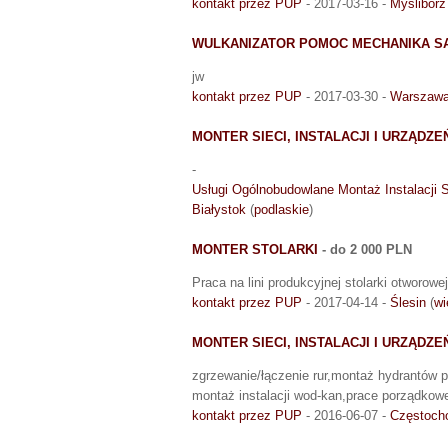
kontakt przez PUP
- 2017-03-16 -
Myślibórz
WULKANIZATOR POMOC MECHANIKA 
jw
kontakt przez PUP
- 2017-03-30 -
Warszaw
MONTER SIECI, INSTALACJI I URZĄDZ
-
Usługi Ogólnobudowlane Montaż Instalacji
Białystok
(
podlaskie
)
MONTER STOLARKI
- do 2 000 PLN
Praca na lini produkcyjnej stolarki otworowej
kontakt przez PUP
- 2017-04-14 -
Ślesin
(
wi
MONTER SIECI, INSTALACJI I URZĄDZ
zgrzewanie/łączenie rur,montaż hydrantów 
montaż instalacji wod-kan,prace porządkowe
kontakt przez PUP
- 2016-06-07 -
Częstoch