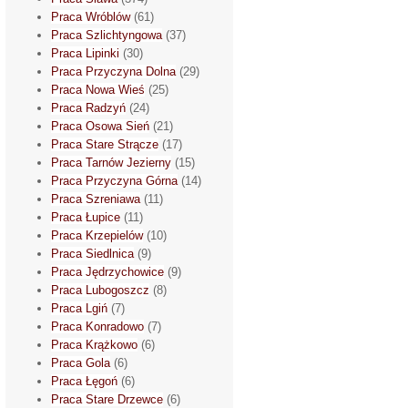
Praca Wróblów
(61)
Praca Szlichtyngowa
(37)
Praca Lipinki
(30)
Praca Przyczyna Dolna
(29)
Praca Nowa Wieś
(25)
Praca Radzyń
(24)
Praca Osowa Sień
(21)
Praca Stare Strącze
(17)
Praca Tarnów Jezierny
(15)
Praca Przyczyna Górna
(14)
Praca Szreniawa
(11)
Praca Łupice
(11)
Praca Krzepielów
(10)
Praca Siedlnica
(9)
Praca Jędrzychowice
(9)
Praca Lubogoszcz
(8)
Praca Lgiń
(7)
Praca Konradowo
(7)
Praca Krążkowo
(6)
Praca Gola
(6)
Praca Łęgoń
(6)
Praca Stare Drzewce
(6)