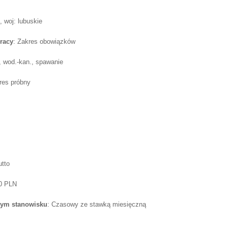
 woj: lubuskie
racy
: Zakres obowiązków
., wod.-kan., spawanie
res próbny
utto
50 PLN
tym stanowisku
: Czasowy ze stawką miesięczną