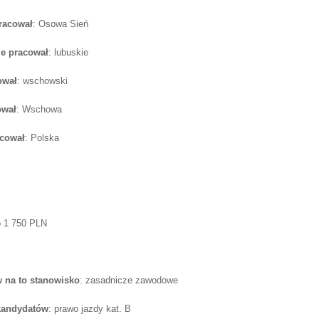
pracował
: Osowa Sień
e pracował
: lubuskie
ował
: wschowski
ował
: Wschowa
acował
: Polska
o 1 750 PLN
 na to stanowisko
: zasadnicze zawodowe
 kandydatów
: prawo jazdy kat. B