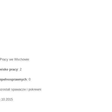
 Pracy we Wschowie
wisko pracy
: 2
iepełnosprawnych
: 0
ozostali spawacze i pokrewni
9.10.2015