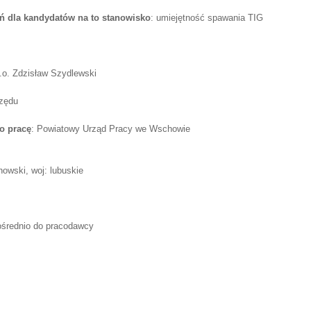
 dla kandydatów na to stanowisko
: umiejętność spawania TIG
.o. Zdzisław Szydlewski
rzędu
o pracę
: Powiatowy Urząd Pracy we Wschowie
owski, woj: lubuskie
ośrednio do pracodawcy