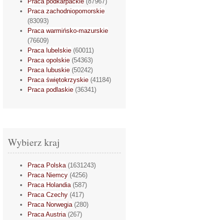
Praca podkarpackie
(87967)
Praca zachodniopomorskie
(83093)
Praca warmińsko-mazurskie
(76609)
Praca lubelskie
(60011)
Praca opolskie
(54363)
Praca lubuskie
(50242)
Praca świętokrzyskie
(41184)
Praca podlaskie
(36341)
Wybierz kraj
Praca Polska
(1631243)
Praca Niemcy
(4256)
Praca Holandia
(587)
Praca Czechy
(417)
Praca Norwegia
(280)
Praca Austria
(267)