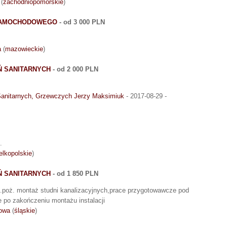
(
zachodniopomorskie
)
SAMOCHODOWEGO
- od 3 000 PLN
a
(
mazowieckie
)
EŃ SANITARNYCH
- od 2 000 PLN
 Sanitarnych, Grzewczych Jerzy Maksimiuk
- 2017-08-29 -
.
elkopolskie
)
EŃ SANITARNYCH
- od 1 850 PLN
p.poż. montaż studni kanalizacyjnych,prace przygotowawcze pod
 po zakończeniu montażu instalacji
owa
(
śląskie
)