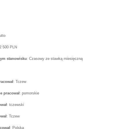
utto
 2 500 PLN
tym stanowisku
: Czasowy ze stawką miesięczną
pracował
: Tczew
e pracował
: pomorskie
ował
: tczewski
ował
: Tczew
acował
: Polska