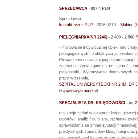
SPRZEDAWCA
- 997,4 PLN
Sprzedawca
kontakt przez PUP
- 2016-02-01 -
Słubice
(
l
PIELĘGNIARKA(NR 2246)
- 2 400 - 2 500 
- Planowanie indywidualnej opieki nad chor
pedagogicznych i profilaktycznych wobec ch
Prowadzenie obowiązującej dokumentacji me
zagrożenia życia zgodnie z umiejętnościam
pielęgniarki,- Wykonywanie dodatkowych zad
pracy w zespole,
SZPITAL UNIWERSYTECKI NR 2 IM. DR 
(
kujawsko-pomorskie
)
SPECJALISTA DS. KSIĘGOWOŚCI
- od 2
realizacja zadań w obszarze księgi główne
raportów i analiz (np. bilans, rachunek zysk
sprawozdania ze zmian sytuacji finansowej)
praktycznych standardów klasyfikacji oraz 
nietypowych problemów, wsparcie testów w 