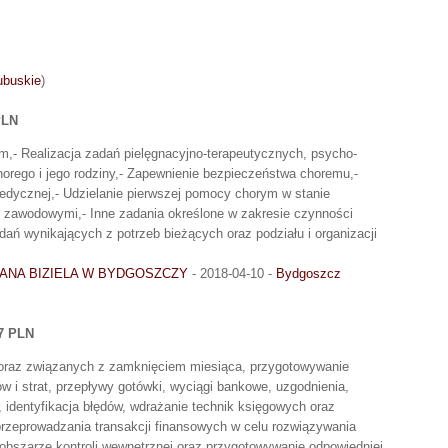
ubuskie
)
PLN
ym,- Realizacja zadań pielęgnacyjno-terapeutycznych, psycho-
orego i jego rodziny,- Zapewnienie bezpieczeństwa choremu,-
dycznej,- Udzielanie pierwszej pomocy chorym w stanie
i zawodowymi,- Inne zadania określone w zakresie czynności
ań wynikających z potrzeb bieżących oraz podziału i organizacji
JANA BIZIELA W BYDGOSZCZY
- 2018-04-10 -
Bydgoszcz
7 PLN
j oraz związanych z zamknięciem miesiąca, przygotowywanie
ów i strat, przepływy gotówki, wyciągi bankowe, uzgodnienia,
, identyfikacja błędów, wdrażanie technik księgowych oraz
przeprowadzania transakcji finansowych w celu rozwiązywania
obszarze kontroli wewnętrznej oraz przygotowywanie odpowiedniej