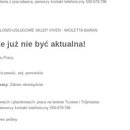
lenia z pracodawcą- pierwszy kontakt telefoniczny 500-079-796
LOWO-USŁUGOWE SKLEP VIVEN - WIOLETTA BARAN
e już nie być aktualna!
u Pracy.
 tczewski, woj: pomorskie
racy
: Zakres obowiązków
owych i plastikowych- praca na terenie Tczewa i Trójmiasta-
ierwszy kontakt telefoniczny 500-079-796
res próbny