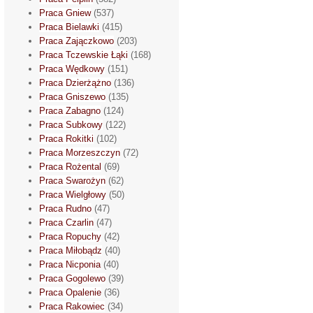
Praca Gniew
(537)
Praca Bielawki
(415)
Praca Zajączkowo
(203)
Praca Tczewskie Łąki
(168)
Praca Wędkowy
(151)
Praca Dzierżążno
(136)
Praca Gniszewo
(135)
Praca Zabagno
(124)
Praca Subkowy
(122)
Praca Rokitki
(102)
Praca Morzeszczyn
(72)
Praca Rożental
(69)
Praca Swarożyn
(62)
Praca Wielgłowy
(50)
Praca Rudno
(47)
Praca Czarlin
(47)
Praca Ropuchy
(42)
Praca Miłobądz
(40)
Praca Nicponia
(40)
Praca Gogolewo
(39)
Praca Opalenie
(36)
Praca Rakowiec
(34)