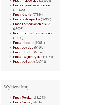
Praca małopolskie
(129504)
Praca kujawsko-pomorskie
(102475)
Praca łódzkie
(97166)
Praca podkarpackie
(87967)
Praca zachodniopomorskie
(83093)
Praca warmińsko-mazurskie
(76609)
Praca lubelskie
(60011)
Praca opolskie
(54363)
Praca lubuskie
(50242)
Praca świętokrzyskie
(41184)
Praca podlaskie
(36341)
Wybierz kraj
Praca Polska
(1631243)
Praca Niemcy
(4256)