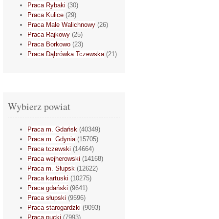
Praca Rybaki
(30)
Praca Kulice
(29)
Praca Małe Walichnowy
(26)
Praca Rajkowy
(25)
Praca Borkowo
(23)
Praca Dąbrówka Tczewska
(21)
Wybierz powiat
Praca m. Gdańsk
(40349)
Praca m. Gdynia
(15705)
Praca tczewski
(14664)
Praca wejherowski
(14168)
Praca m. Słupsk
(12622)
Praca kartuski
(10275)
Praca gdański
(9641)
Praca słupski
(9596)
Praca starogardzki
(9093)
Praca pucki
(7993)