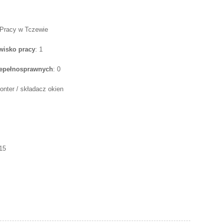
 Pracy w Tczewie
wisko pracy
: 1
iepełnosprawnych
: 0
onter / składacz okien
15