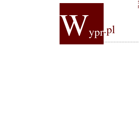
W
.pl
ypr