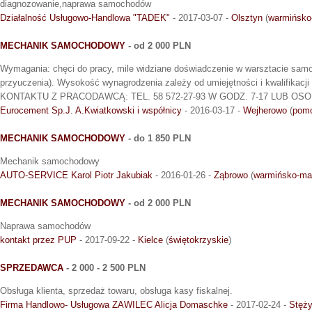
diagnozowanie,naprawa samochodów
Działalność Usługowo-Handlowa "TADEK"
- 2017-03-07 -
Olsztyn
(
warmińsko
MECHANIK SAMOCHODOWY
- od 2 000 PLN
Wymagania: chęci do pracy, mile widziane doświadczenie w warsztacie sam
przyuczenia). Wysokość wynagrodzenia zależy od umiejętności i kwalifikac
KONTAKTU Z PRACODAWCĄ: TEL. 58 572-27-93 W GODZ. 7-17 LUB OSO
Eurocement Sp.J. A.Kwiatkowski i współnicy
- 2016-03-17 -
Wejherowo
(
pomo
MECHANIK SAMOCHODOWY
- do 1 850 PLN
Mechanik samochodowy
AUTO-SERVICE Karol Piotr Jakubiak
- 2016-01-26 -
Ząbrowo
(
warmińsko-ma
MECHANIK SAMOCHODOWY
- od 2 000 PLN
Naprawa samochodów
kontakt przez PUP
- 2017-09-22 -
Kielce
(
świętokrzyskie
)
SPRZEDAWCA
- 2 000 - 2 500 PLN
Obsługa klienta, sprzedaż towaru, obsługa kasy fiskalnej.
Firma Handlowo- Usługowa ZAWILEC Alicja Domaschke
- 2017-02-24 -
Stęż