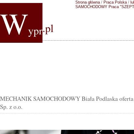
Strona główna
/
Praca Polska
/
lu
W
SAMOCHODOWY
Praca "SZEPTY
.pl
ypr
MECHANIK SAMOCHODOWY Biała Podlaska oferta 
Sp. z o.o.