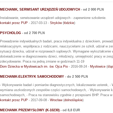
MECHANIK, SERWISANT URZĄDZEŃ UDOJOWYCH
- od 2 000 PLN
Instalowanie, serwisowanie urządzeń udojowych - zapewnione szkolenie.
kontakt przez PUP
- 2017-03-13 -
Stryków
(
łódzkie
)
PSYCHOLOG
- od 2 700 PLN
Prowadzenie indywidualnych badań, praca indywidualna z dzieckiem, prowadz
relaksacyjnym, współpraca z rodzicami, nauczycielami ze szkół, udział w z
sytuacji dziecka, udział w rozprawach sądowych. Wymagane wykształcenie
doświadczenie w diagnozowaniu dzieci, młodzieży, umiejętność pracy w zes
zdecydowanie. Praca na jedną zmiane w godzinach 11-19
Dom Dziecka w Mysłowicach im. św. Ojca Pio
- 2016-08-24 -
Mysłowice
(
ślą
MECHANIK-ELEKTRYK SAMOCHODOWY
- do 2 500 PLN
- Wykonywanie badań i pomiarów diagnostycznych, lokalizowanie usterek, 
wymiana uszkodzonych zespolów części samochodowych, - Wykonywanie kon
samochodowych, - Praca na stanowisku zgodnie z przepsiami BHP. Praca w 
kontakt przez PUP
- 2017-09-08 -
Wrocław
(
dolnośląskie
)
MECHANIK PRZEMYSŁOWY (K-10230)
- od 8,8 EUR