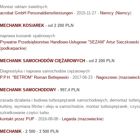
Montaż reklam świetlnych.
acrobat GmbH Personaldienstleistungen
- 2015-11-27 -
Niemcy
(
Niemcy
)
MECHANIK KOSIAREK
- od 2 200 PLN
naprawa kosiarek spalinowych
Prywatne Przedsiębiorstwo Handlowo-Usługowe "SEZAM" Artur Sieczkowski
(
podkarpackie
)
MECHANIK SAMOCHODÓW CIĘŻAROWYCH
- od 2 200 PLN
Diagnostyka i naprawa samochodów ciężarowych
P.P.H. "BETROM" Roman Betlejewski
- 2017-06-23 -
Nagoszewo
(
mazowieck
MECHANIK SAMOCHODOWY
- 997,4 PLN
zasada działania i budowa turbosprężarek samochodowych, demontaż turbin
turbiny, wymiana filtrów i oleju w samochodzie, montaż turbosprężarek, czys
szkielkowanie części turbo.
kontakt przez PUP
- 2016-08-08 -
Legarda
(
mazowieckie
)
MECHANIK
- 2 500 - 3 500 PLN