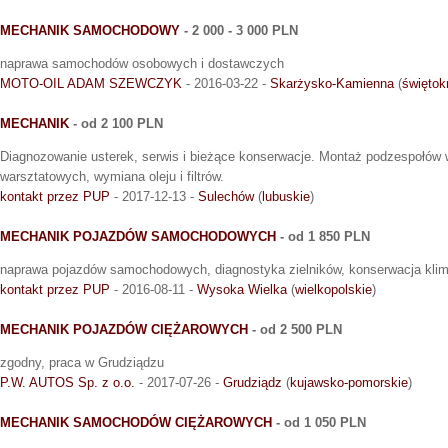
MECHANIK SAMOCHODOWY
- 2 000 - 3 000 PLN
naprawa samochodów osobowych i dostawczych
MOTO-OIL ADAM SZEWCZYK
- 2016-03-22 -
Skarżysko-Kamienna
(
świętok
MECHANIK
- od 2 100 PLN
Diagnozowanie usterek, serwis i bieżące konserwacje. Montaż podzespołów 
warsztatowych, wymiana oleju i filtrów.
kontakt przez PUP
- 2017-12-13 -
Sulechów
(
lubuskie
)
MECHANIK POJAZDÓW SAMOCHODOWYCH
- od 1 850 PLN
naprawa pojazdów samochodowych, diagnostyka zielników, konserwacja klim
kontakt przez PUP
- 2016-08-11 -
Wysoka Wielka
(
wielkopolskie
)
MECHANIK POJAZDÓW CIĘŻAROWYCH
- od 2 500 PLN
zgodny, praca w Grudziądzu
P.W. AUTOS Sp. z o.o.
- 2017-07-26 -
Grudziądz
(
kujawsko-pomorskie
)
MECHANIK SAMOCHODÓW CIĘŻAROWYCH
- od 1 050 PLN