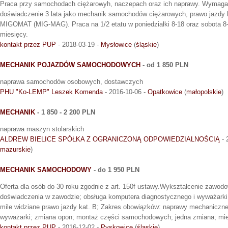
Praca przy samochodach ciężarowyh, naczepach oraz ich naprawy. Wymaga
doświadczenie 3 lata jako mechanik samochodów ciężarowych, prawo jazdy 
MIGOMAT (MIG-MAG). Praca na 1/2 etatu w poniedziałki 8-18 oraz sobota 8
miesięcy.
kontakt przez PUP
- 2018-03-19 -
Mysłowice
(
śląskie
)
MECHANIK POJAZDÓW SAMOCHODOWYCH
- od 1 850 PLN
naprawa samochodów osobowych, dostawczych
PHU "Ko-LEMP" Leszek Komenda
- 2016-10-06 -
Opatkowice
(
małopolskie
)
MECHANIK
- 1 850 - 2 200 PLN
naprawa maszyn stolarskich
ALDREW BIELICE SPÓŁKA Z OGRANICZONĄ ODPOWIEDZIALNOŚCIĄ
- 
mazurskie
)
MECHANIK SAMOCHODOWY
- do 1 950 PLN
Oferta dla osób do 30 roku zgodnie z art. 150f ustawy.Wykształcenie zawodo
doświadczenia w zawodzie; obsługa komputera diagnostycznego i wyważarki;
mile widziane prawo jazdy kat. B; Zakres obowiązków: naprawy mechaniczne
wyważarki; zmiana opon; montaż części samochodowych; jedna zmiana; mie
kontakt przez PUP
- 2016-12-02 -
Pyskowice
(
śląskie
)