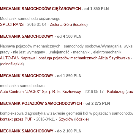
MECHANIK SAMOCHODÓW CIĘŻAROWYCH
- od 1 850 PLN
Mechanik samochodu ciężarowego
SPECTRANS
- 2016-01-04 -
Zielona Góra
(
łódzkie
)
MECHANIK SAMOCHODOWY
- od 4 500 PLN
Naprawa pojazdów mechanicznych , samochody osobowe.Wymagania: wykszt
pracy - nie jest wymagany , umiejętność - mechanik , elektromechanik.
AUTO-FAN Naprawa i obsługa pojazdów mechanicznych Alicja Szydłowska
-
(
dolnośląskie
)
MECHANIK SAMOCHODOWY
- od 1 850 PLN
mechanika samochodowa
Auto Centrum "JACEX" Sp. j. R. E. Kozłowscy
- 2016-05-17 -
Kołobrzeg
(
zac
MECHANIK POJAZDÓW SAMOCHODOWYCH
- od 2 275 PLN
kompleksowa diagnostyka w zakresie geometrii kół w pojazdach samochodo
kontakt przez PUP
- 2016-04-11 -
Szydłów
(
łódzkie
)
MECHANIK SAMOCHODOWY
- do 2 100 PLN