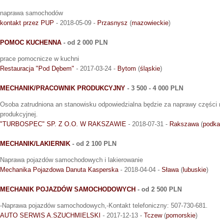
naprawa samochodów
kontakt przez PUP
- 2018-05-09 -
Przasnysz
(
mazowieckie
)
POMOC KUCHENNA
- od 2 000 PLN
prace pomocnicze w kuchni
Restauracja "Pod Dębem"
- 2017-03-24 -
Bytom
(
śląskie
)
MECHANIK/PRACOWNIK PRODUKCYJNY
- 3 500 - 4 000 PLN
Osoba zatrudniona an stanowisku odpowiedzialna będzie za naprawy części 
produkcyjnej.
"TURBOSPEC" SP. Z O.O. W RAKSZAWIE
- 2018-07-31 -
Rakszawa
(
podka
MECHANIK/LAKIERNIK
- od 2 100 PLN
Naprawa pojazdów samochodowych i lakierowanie
Mechanika Pojazdowa Danuta Kasperska
- 2018-04-04 -
Sława
(
lubuskie
)
MECHANIK POJAZDÓW SAMOCHODOWYCH
- od 2 500 PLN
-Naprawa pojazdów samochodowych,-Kontakt telefoniczny: 507-730-681.
AUTO SERWIS A.SZUCHMIELSKI
- 2017-12-13 -
Tczew
(
pomorskie
)