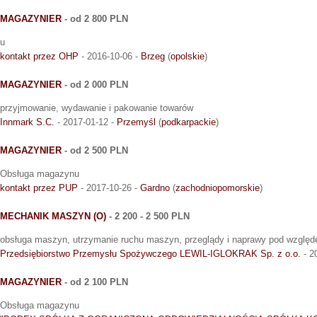
MAGAZYNIER
- od 2 800 PLN
u
kontakt przez OHP
- 2016-10-06 -
Brzeg
(
opolskie
)
MAGAZYNIER
- od 2 000 PLN
przyjmowanie, wydawanie i pakowanie towarów
Innmark S.C.
- 2017-01-12 -
Przemyśl
(
podkarpackie
)
MAGAZYNIER
- od 2 500 PLN
Obsługa magazynu
kontakt przez PUP
- 2017-10-26 -
Gardno
(
zachodniopomorskie
)
MECHANIK MASZYN (O)
- 2 200 - 2 500 PLN
obsługa maszyn, utrzymanie ruchu maszyn, przeglądy i naprawy pod wzgl
Przedsiębiorstwo Przemysłu Spożywczego LEWIL-IGLOKRAK Sp. z o.o.
- 2
MAGAZYNIER
- od 2 100 PLN
Obsługa magazynu