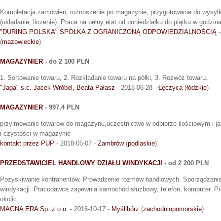
Kompletacja zamówień, roznoszenie po magazynie, przygotowanie do wysył
(układanie, liczenie). Praca na pełny etat od poniedziałku do piątku w godzin
"DURING POLSKA" SPÓŁKA Z OGRANICZONĄ ODPOWIEDZIALNOŚCIĄ
-
(
mazowieckie
)
MAGAZYNIER
- do 2 100 PLN
1. Sortowanie towaru, 2. Rozkładanie towaru na półki, 3. Rozwóz towaru.
"Jaga" s.c. Jacek Wróbel, Beata Pałasz
- 2018-06-28 -
Łęczyca
(
łódzkie
)
MAGAZYNIER
- 997,4 PLN
przyjmowanie towarów do magazynu,uczestnictwo w odbiorze ilościowym i j
i czystości w magazynie
kontakt przez PUP
- 2018-05-07 -
Zambrów
(
podlaskie
)
PRZEDSTAWICIEL HANDLOWY DZIAŁU WINDYKACJI
- od 2 200 PLN
Pozyskiwanie kontrahentów. Prowadzenie rozmów handlowych. Sporządzanie 
windykacji. Pracodawca zapewnia samochód służbowy, telefon, komputer. Pra
okolic.
MAGNA ERA Sp. z o.o.
- 2016-10-17 -
Myślibórz
(
zachodniopomorskie
)