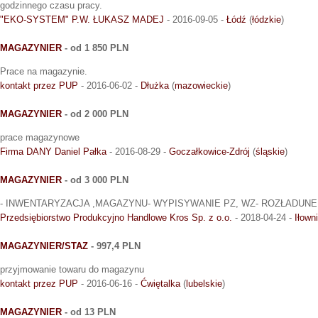
godzinnego czasu pracy.
"EKO-SYSTEM" P.W. ŁUKASZ MADEJ
- 2016-09-05 -
Łódź
(
łódzkie
)
MAGAZYNIER
- od 1 850 PLN
Prace na magazynie.
kontakt przez PUP
- 2016-06-02 -
Dłużka
(
mazowieckie
)
MAGAZYNIER
- od 2 000 PLN
prace magazynowe
Firma DANY Daniel Pałka
- 2016-08-29 -
Goczałkowice-Zdrój
(
śląskie
)
MAGAZYNIER
- od 3 000 PLN
- INWENTARYZACJA ,MAGAZYNU- WYPISYWANIE PZ, WZ- ROZŁADUN
Przedsiębiorstwo Produkcyjno Handlowe Kros Sp. z o.o.
- 2018-04-24 -
Iłown
MAGAZYNIER/STAZ
- 997,4 PLN
przyjmowanie towaru do magazynu
kontakt przez PUP
- 2016-06-16 -
Ćwiętalka
(
lubelskie
)
MAGAZYNIER
- od 13 PLN