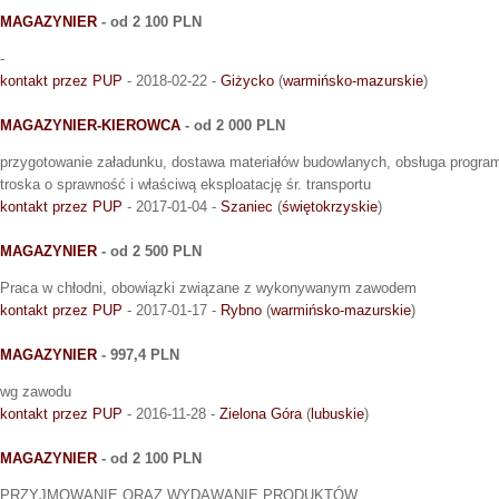
MAGAZYNIER
- od 2 100 PLN
-
kontakt przez PUP
- 2018-02-22 -
Giżycko
(
warmińsko-mazurskie
)
MAGAZYNIER-KIEROWCA
- od 2 000 PLN
przygotowanie załadunku, dostawa materiałów budowlanych, obsługa progra
troska o sprawność i właściwą eksploatację śr. transportu
kontakt przez PUP
- 2017-01-04 -
Szaniec
(
świętokrzyskie
)
MAGAZYNIER
- od 2 500 PLN
Praca w chłodni, obowiązki związane z wykonywanym zawodem
kontakt przez PUP
- 2017-01-17 -
Rybno
(
warmińsko-mazurskie
)
MAGAZYNIER
- 997,4 PLN
wg zawodu
kontakt przez PUP
- 2016-11-28 -
Zielona Góra
(
lubuskie
)
MAGAZYNIER
- od 2 100 PLN
PRZYJMOWANIE ORAZ WYDAWANIE PRODUKTÓW.