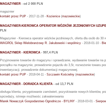
MAGAZYNIER
- od 2 000 PLN
magaznier
kontakt przez PUP
- 2017-11-28 -
Kozienice
(
mazowieckie
)
MAGAZYNIER-KIEROWCA OPERATOR WÓZKÓW JEZDNIOWYCH UZUPE
PLN
Magazynier - Kierowca operator wózków jezdniowych, oferta dla osób do 30 r
WAGROL Sklep Wielobranżowy R. Jakubowski i wspólnicy
- 2018-01-10 -
Bie
MAGAZYNIER - KIEROWCA
- 997,4 PLN
Przyjmowanie towarów do magazynu i sprawdzanie, wydawanie towarów na po
porządku na magazynie, prowadzenie pojazdu do 3,5t, rozwożenie towaru po
inwentaryzacji, prowadzenie dokumentacji magazynowej.
kontakt przez PUP
- 2018-04-11 -
Szczawin Kościelny
(
mazowieckie
)
MAGAZYNIER - DORADCA KLIENTA
- od 13,7 PLN
obsługa klienta, przygotowanie zamówień, pozyskiwanie nowych klientów, pr
sprzedaży, istnieje możliwośc zakwaterowania
Marek Nowaczyk Gospodarstwo Ogrodnicze - BYLINY
- 2018-03-01 -
Sierpo