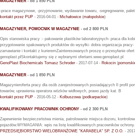
MAGAZYNIER
- od 1 850 PLN
-prace magazynowe, -przyjmowanie, wydawanie towaru, -segregowanie, pale
kontakt przez PUP
- 2016-04-01 -
Michałowice
(
małopolskie
)
MAGAZYNIER, POMOCNIK W MAGAZYNIE
- od 2 800 PLN
Opis stanowiska pracy :- pakowanie plastików laboratoryjnych- praca dla ko
przygotowanie spakowanych produktów do wysyłki- dobra organizacja pracy- 
zamawianie i kontakt z kurieremZainteresowanych proszę o przesyłanie ofert n
genoplast.plSkontaktujemy się z wybranymi ofertami.www.genoplast.pl
GenoPlast Biochemicals Tomasz Schroder
- 2017-07-14 -
Rokocin
(
pomorski
MAGAZYNIER
- od 1 850 PLN
Magazynieroferta pracy dla osób zarejestrowanych posiadających II profil p
towarów, uprawienia operatora wózków widłowych, prawo jazdy kat. B
kontakt przez PUP
- 2016-05-12 -
Kolbuszowa
(
podkarpackie
)
KWALIFIKOWANY PRACOWNIK OCHRONY
- od 2 300 PLN
Zapewnienie bezpieczeństwa mienia, patrolowanie miejsca dozoru, kontrolo
pojazdów.WYMAGANIA: wpis na listę kwalifikowanych pracowników ochrony.
PRZEDSIĘBIORSTWO WIELOBRANŻOWE "KARABELA" SP. Z O.O.
- 2017