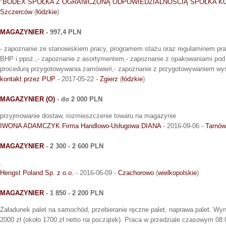
"BODEX SPÓŁKA Z OGRANICZONĄ ODPOWIEDZIALNOŚCIĄ SPÓŁKA 
Szczerców
(
łódzkie
)
MAGAZYNIER
- 997,4 PLN
- zapoznanie ze stanowiskiem pracy, programem stażu oraz regulaminem pra
BHP i ppoż.,- zapoznanie z asortymentem,- zapoznanie z opakowaniami pod 
procedurą przygotowywania zamówień,- zapoznanie z przygotowywaniem wys
kontakt przez PUP
- 2017-05-22 -
Zgierz
(
łódzkie
)
MAGAZYNIER (O)
- do 2 000 PLN
przyjmowanie dostaw, rozmieszczenie towaru na magazynie
IWONA ADAMCZYK Firma Handlowo-Usługowa DIANA
- 2016-09-06 -
Tarnów
MAGAZYNIER
- 2 300 - 2 600 PLN
.
Hengst Poland Sp. z o.o.
- 2016-06-09 -
Czachorowo
(
wielkopolskie
)
MAGAZYNIER
- 1 850 - 2 200 PLN
Załadunek palet na samochód, przebieranie ręczne palet, naprawa palet. Wy
2000 zł (około 1700 zł netto na początek). Praca w przedziale czasowym 08