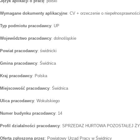
Język aplikacji o pracę
: polski
Wymagane dokumenty aplikacyjne
: CV + orzeczenie o niepełnosprawności
Typ podmiotu pracodawcy
: UP
Województwo pracodawcy
: dolnośląskie
Powiat pracodawcy
: świdnicki
Gmina pracodawcy
: Świdnica
Kraj pracodawcy
: Polska
Miejscowość pracodawcy
: Świdnica
Ulica pracodawcy
: Wokulskiego
Numer budynku pracodawcy
: 14
Profil działalności pracodawcy
: SPRZEDAZ HURTOWA POZOSTAŁEJ Ż
Oferta zgłoszona przez
: Powiatowy Urząd Pracy w Świdnicy