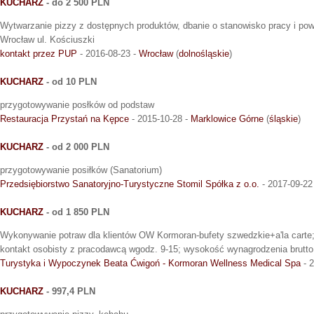
KUCHARZ
- do 2 500 PLN
Wytwarzanie pizzy z dostępnych produktów, dbanie o stanowisko pracy i pow
Wrocław ul. Kościuszki
kontakt przez PUP
- 2016-08-23 -
Wrocław
(
dolnośląskie
)
KUCHARZ
- od 10 PLN
przygotowywanie posłków od podstaw
Restauracja Przystań na Kępce
- 2015-10-28 -
Marklowice Górne
(
śląskie
)
KUCHARZ
- od 2 000 PLN
przygotowywanie posiłków (Sanatorium)
Przedsiębiorstwo Sanatoryjno-Turystyczne Stomil Spółka z o.o.
- 2017-09-22
KUCHARZ
- od 1 850 PLN
Wykonywanie potraw dla klientów OW Kormoran-bufety szwedzkie+a'la carte; 
kontakt osobisty z pracodawcą wgodz. 9-15; wysokość wynagrodzenia brutto
Turystyka i Wypoczynek Beata Ćwigoń - Kormoran Wellness Medical Spa
- 2
KUCHARZ
- 997,4 PLN