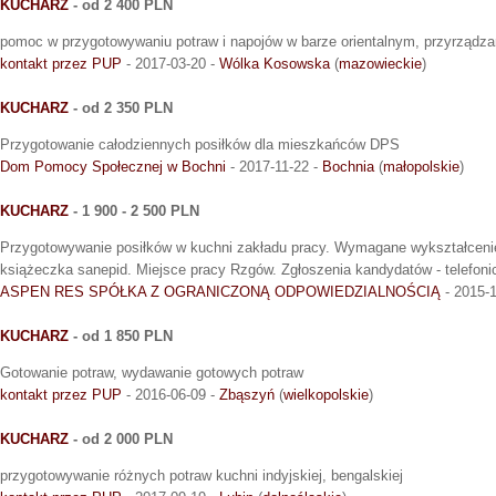
KUCHARZ
- od 2 400 PLN
pomoc w przygotowywaniu potraw i napojów w barze orientalnym, przyrządzan
kontakt przez PUP
- 2017-03-20 -
Wólka Kosowska
(
mazowieckie
)
KUCHARZ
- od 2 350 PLN
Przygotowanie całodziennych posiłków dla mieszkańców DPS
Dom Pomocy Społecznej w Bochni
- 2017-11-22 -
Bochnia
(
małopolskie
)
KUCHARZ
- 1 900 - 2 500 PLN
Przygotowywanie posiłków w kuchni zakładu pracy. Wymagane wykształceni
książeczka sanepid. Miejsce pracy Rzgów. Zgłoszenia kandydatów - telefoni
ASPEN RES SPÓŁKA Z OGRANICZONĄ ODPOWIEDZIALNOŚCIĄ
- 2015-1
KUCHARZ
- od 1 850 PLN
Gotowanie potraw, wydawanie gotowych potraw
kontakt przez PUP
- 2016-06-09 -
Zbąszyń
(
wielkopolskie
)
KUCHARZ
- od 2 000 PLN
przygotowywanie różnych potraw kuchni indyjskiej, bengalskiej