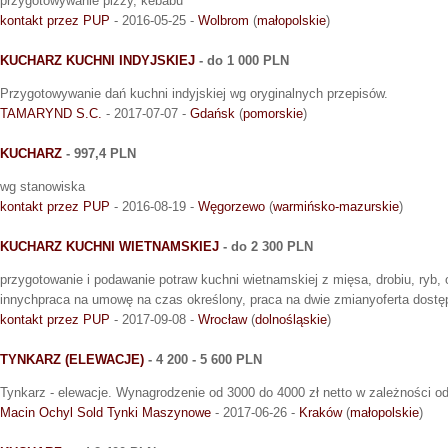
przygotowywanie pizzy, kebabu
kontakt przez PUP
- 2016-05-25 -
Wolbrom
(
małopolskie
)
KUCHARZ KUCHNI INDYJSKIEJ
- do 1 000 PLN
Przygotowywanie dań kuchni indyjskiej wg oryginalnych przepisów.
TAMARYND S.C.
- 2017-07-07 -
Gdańsk
(
pomorskie
)
KUCHARZ
- 997,4 PLN
wg stanowiska
kontakt przez PUP
- 2016-08-19 -
Węgorzewo
(
warmińsko-mazurskie
)
KUCHARZ KUCHNI WIETNAMSKIEJ
- do 2 300 PLN
przygotowanie i podawanie potraw kuchni wietnamskiej z mięsa, drobiu, ryb
innychpraca na umowę na czas określony, praca na dwie zmianyoferta dostę
kontakt przez PUP
- 2017-09-08 -
Wrocław
(
dolnośląskie
)
TYNKARZ (ELEWACJE)
- 4 200 - 5 600 PLN
Tynkarz - elewacje. Wynagrodzenie od 3000 do 4000 zł netto w zależności od 
Macin Ochyl Sold Tynki Maszynowe
- 2017-06-26 -
Kraków
(
małopolskie
)