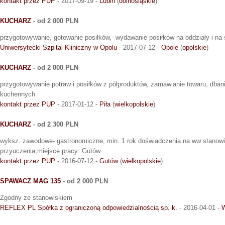
kontakt przez PUP
- 2017-09-19 -
Lubin
(
dolnośląskie
)
KUCHARZ
- od 2 000 PLN
przygotowywanie, gotowanie posiłków,- wydawanie posiłków na oddziały i na
Uniwersytecki Szpital Kliniczny w Opolu
- 2017-07-12 -
Opole
(
opolskie
)
KUCHARZ
- od 2 000 PLN
przygotowywanie potraw i posiłków z półproduktów, zamawianie towaru, dban
kuchennych
kontakt przez PUP
- 2017-01-12 -
Piła
(
wielkopolskie
)
KUCHARZ
- od 2 300 PLN
wyksz. zawodowe- gastronomiczne, min. 1 rok doświadczenia na ww stanow
przyuczenia;miejsce pracy: Gutów
kontakt przez PUP
- 2016-07-12 -
Gutów
(
wielkopolskie
)
SPAWACZ MAG 135
- od 2 000 PLN
Zgodny ze stanowiskiem
REFLEX PL Spółka z ograniczoną odpowiedzialnością sp. k.
- 2016-04-01 -