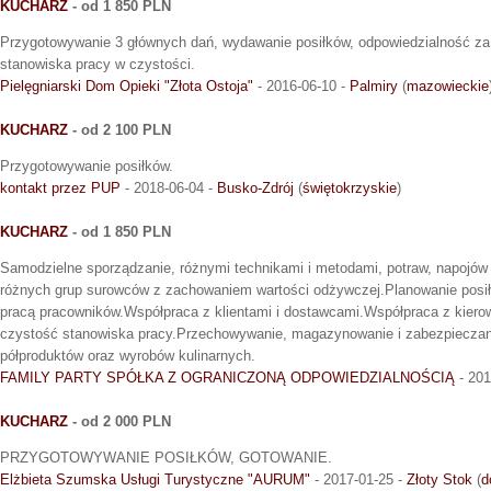
KUCHARZ
- od 1 850 PLN
Przygotowywanie 3 głównych dań, wydawanie posiłków, odpowiedzialność za 
stanowiska pracy w czystości.
Pielęgniarski Dom Opieki "Złota Ostoja"
- 2016-06-10 -
Palmiry
(
mazowieckie
KUCHARZ
- od 2 100 PLN
Przygotowywanie posiłków.
kontakt przez PUP
- 2018-06-04 -
Busko-Zdrój
(
świętokrzyskie
)
KUCHARZ
- od 1 850 PLN
Samodzielne sporządzanie, różnymi technikami i metodami, potraw, napojów
różnych grup surowców z zachowaniem wartości odżywczej.Planowanie posił
pracą pracowników.Współpraca z klientami i dostawcami.Współpraca z kier
czystość stanowiska pracy.Przechowywanie, magazynowanie i zabezpieczan
półproduktów oraz wyrobów kulinarnych.
FAMILY PARTY SPÓŁKA Z OGRANICZONĄ ODPOWIEDZIALNOŚCIĄ
- 201
KUCHARZ
- od 2 000 PLN
PRZYGOTOWYWANIE POSIŁKÓW, GOTOWANIE.
Elżbieta Szumska Usługi Turystyczne "AURUM"
- 2017-01-25 -
Złoty Stok
(
d