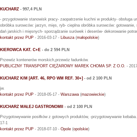
KUCHARZ
- 997,4 PLN
- przygotowanie stanowisk pracy- zaopatrzenie kuchni w produkty- obsługa
obróbka surowców: jarzyn, mięs, ryb- cieplna obróbka surowców: gotowanie,
dań jarskich i mięsnych- sporządzanie surówek i deserów- dekorowanie potr
kontakt przez PUP
- 2016-03-17 -
Libusza
(
małopolskie
)
KIEROWCA KAT. C+E
- do 2 594 PLN
Przewóz kontenerów morskich,przewóz ładunków.
PUBLICZNY TRANSPORT CIĘŻAROWY MAREK CHOMA SP. Z O.O.
- 2017
KUCHARZ K/M [ART. 46, RPO WM REF. 30+]
- od 2 100 PLN
jw.
kontakt przez PUP
- 2018-05-17 -
Warszawa
(
mazowieckie
)
KUCHARZ MAŁEJ GASTRONOMII
- od 2 100 PLN
Przygotowywanie posiłków z gotowych produktów, -przygotowywanie kebaba. 
17-1
kontakt przez PUP
- 2018-07-10 -
Opole
(
opolskie
)