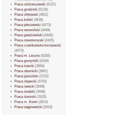
Praca ostrzeszowski
(5137)
Praca grodziski
(5128)
Praca złotowski
(4811)
Praca kolski
(4638)
Praca pleszewski
(4573)
Praca wrzesiński
(4449)
Praca gnieźnieński
(4445)
Praca nowotomyski
(4425)
Praca czarnkowsko-trzcianecki
(4373)
Praca m. Leszno
(4250)
Praca gostyński
(4164)
Praca turecki
(3884)
Praca obornicki
(3881)
Praca jarociński
(3722)
Praca słupecki
(3703)
Praca rawicki
(3568)
Praca średzki
(3448)
Praca śremski
(3103)
Praca m. Konin
(2913)
Praca wągrowiecki
(2653)