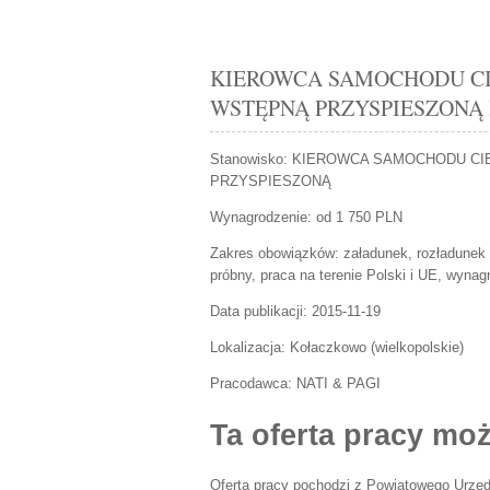
KIEROWCA SAMOCHODU CI
WSTĘPNĄ PRZYSPIESZONĄ Koł
Stanowisko:
KIEROWCA SAMOCHODU CIĘ
PRZYSPIESZONĄ
Wynagrodzenie: od 1 750 PLN
Zakres obowiązków:
załadunek, rozładune
próbny, praca na terenie Polski i UE, wynagr
Data publikacji:
2015-11-19
Lokalizacja:
Kołaczkowo
(
wielkopolskie
)
Pracodawca:
NATI & PAGI
Ta oferta pracy moż
Oferta pracy pochodzi z Powiatowego Urzęd