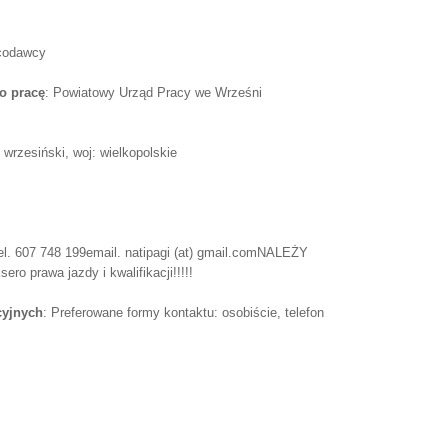
acodawcy
o pracę
: Powiatowy Urząd Pracy we Wrześni
wrzesiński, woj: wielkopolskie
el. 607 748 199email. natipagi (at) gmail.comNALEŻY
ro prawa jazdy i kwalifikacji!!!!!
cyjnych
: Preferowane formy kontaktu: osobiście, telefon