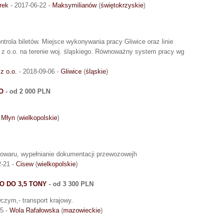
rek
- 2017-06-22 -
Maksymilianów
(
świętokrzyskie
)
trola biletów. Miejsce wykonywania pracy Gliwice oraz linie
z o.o. na terenie woj. śląskiego. Równoważny system pracy wg
z o.o.
- 2018-09-06 -
Gliwice
(
śląskie
)
O
- od 2 000 PLN
 Młyn
(
wielkopolskie
)
towaru, wypełnianie dokumentacji przewozowejh
2-21 -
Cisew
(
wielkopolskie
)
 DO 3,5 TONY
- od 3 300 PLN
zym,- transport krajowy.
05 -
Wola Rafałowska
(
mazowieckie
)