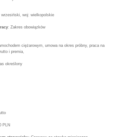
wrzesiński, woj: wielkopolskie
racy
: Zakres obowiązków
samochodem ciężarowym, umowa na okres próbny, praca na
utto i premia,
as określony
utto
50 PLN