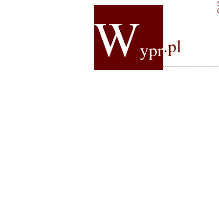
W
.pl
ypr