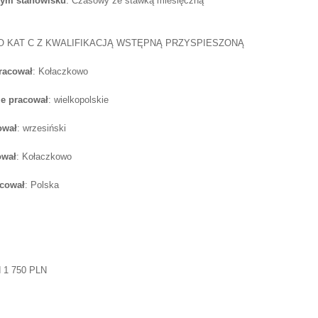
tym stanowisku
: Czasowy ze stawką miesięczną
KAT C Z KWALIFIKACJĄ WSTĘPNĄ PRZYSPIESZONĄ
pracował
: Kołaczkowo
e pracował
: wielkopolskie
ował
: wrzesiński
ował
: Kołaczkowo
acował
: Polska
d 1 750 PLN