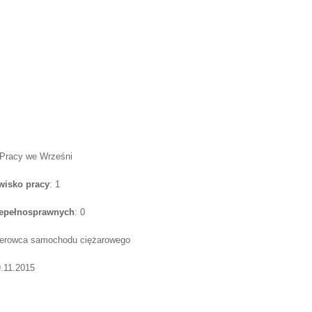
 Pracy we Wrześni
wisko pracy
: 1
iepełnosprawnych
: 0
kierowca samochodu ciężarowego
9.11.2015