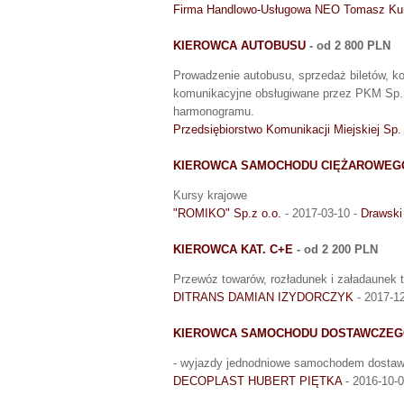
Firma Handlowo-Usługowa NEO Tomasz Ku
KIEROWCA AUTOBUSU
- od 2 800 PLN
Prowadzenie autobusu, sprzedaż biletów, kon
komunikacyjne obsługiwane przez PKM Sp. 
harmonogramu.
Przedsiębiorstwo Komunikacji Miejskiej Sp. 
KIEROWCA SAMOCHODU CIĘŻAROWEG
Kursy krajowe
"ROMIKO" Sp.z o.o.
- 2017-03-10 -
Drawski
KIEROWCA KAT. C+E
- od 2 200 PLN
Przewóz towarów, rozładunek i załadaunek 
DITRANS DAMIAN IZYDORCZYK
- 2017-1
KIEROWCA SAMOCHODU DOSTAWCZEGO
- wyjazdy jednodniowe samochodem dostawc
DECOPLAST HUBERT PIĘTKA
- 2016-10-