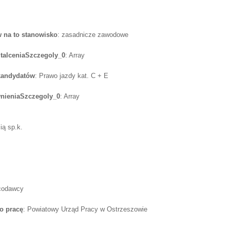
 na to stanowisko
: zasadnicze zawodowe
alceniaSzczegoly_0
: Array
 kandydatów
: Prawo jazdy kat. C + E
ieniaSzczegoly_0
: Array
ią sp.k.
acodawcy
o pracę
: Powiatowy Urząd Pracy w Ostrzeszowie