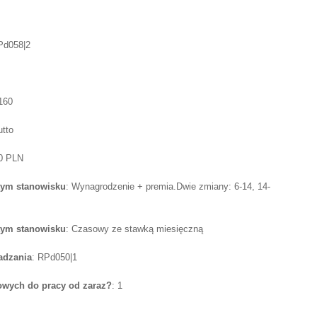
Pd058|2
 160
utto
00 PLN
tym stanowisku
: Wynagrodzenie + premia.Dwie zmiany: 6-14, 14-
tym stanowisku
: Czasowy ze stawką miesięczną
adzania
: RPd050|1
wych do pracy od zaraz?
: 1