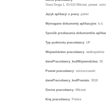
Stara Droga 1, 63-510 Mikstat, powiat: ostr
Język aplikacji o pracę
: polski
Wymagane dokumenty aplikacyjne
: b.d.
Sposób przekazania dokumentów aplika
Typ podmiotu pracodawcy
: UP
Województwo pracodawcy
: wielkopolskie
danePracodawcy_kodWojewodztwa
: 30
Powiat pracodawcy
: ostrzeszowski
danePracodawcy_kodPowiatu
: 3018
Gmina pracodawcy
: Mikstat
Kraj pracodawcy
: Polska