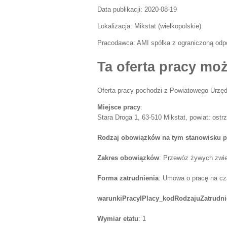
Data publikacji:
2020-08-19
Lokalizacja:
Mikstat
(
wielkopolskie
)
Pracodawca:
AMI spółka z ograniczoną odpo
Ta oferta pracy moż
Oferta pracy pochodzi z Powiatowego Urzęd
Miejsce pracy
:
Stara Droga 1, 63-510 Mikstat, powiat: ostr
Rodzaj obowiązków na tym stanowisku p
Zakres obowiązków
: Przewóz żywych zwier
Forma zatrudnienia
: Umowa o pracę na cz
warunkiPracyIPlacy_kodRodzajuZatrudni
Wymiar etatu
: 1