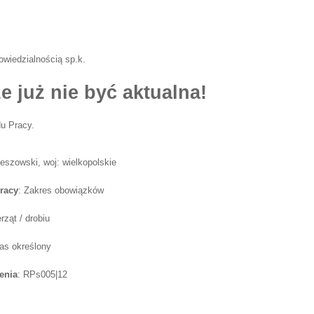
wiedzialnością sp.k.
e już nie być aktualna!
u Pracy.
zeszowski, woj: wielkopolskie
racy
: Zakres obowiązków
ząt / drobiu
as określony
enia
: RPs005|12