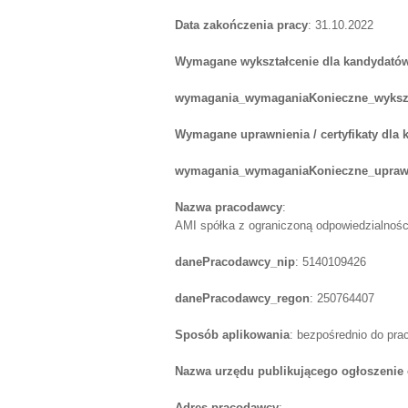
Data zakończenia pracy
: 31.10.2022
Wymagane wykształcenie dla kandydatów
wymagania_wymaganiaKonieczne_wykszt
Wymagane uprawnienia / certyfikaty dla
wymagania_wymaganiaKonieczne_uprawn
Nazwa pracodawcy
:
AMI spółka z ograniczoną odpowiedzialnośc
danePracodawcy_nip
: 5140109426
danePracodawcy_regon
: 250764407
Sposób aplikowania
: bezpośrednio do pr
Nazwa urzędu publikującego ogłoszenie 
Adres pracodawcy
: