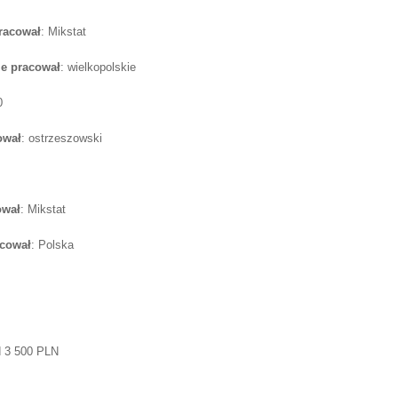
pracował
: Mikstat
e pracował
: wielkopolskie
0
ował
: ostrzeszowski
ował
: Mikstat
acował
: Polska
d 3 500 PLN