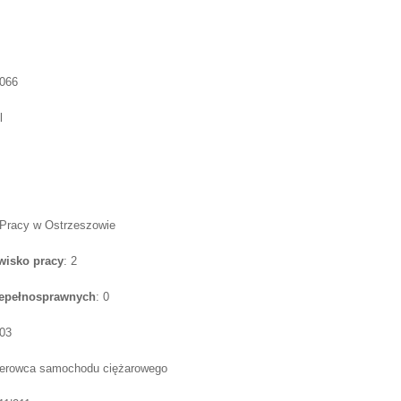
7066
l
 Pracy w Ostrzeszowie
wisko pracy
: 2
iepełnosprawnych
: 0
03
kierowca samochodu ciężarowego