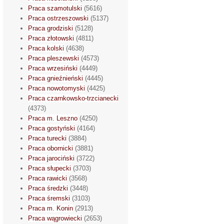
Praca szamotulski
(5616)
Praca ostrzeszowski
(5137)
Praca grodziski
(5128)
Praca złotowski
(4811)
Praca kolski
(4638)
Praca pleszewski
(4573)
Praca wrzesiński
(4449)
Praca gnieźnieński
(4445)
Praca nowotomyski
(4425)
Praca czarnkowsko-trzcianecki
(4373)
Praca m. Leszno
(4250)
Praca gostyński
(4164)
Praca turecki
(3884)
Praca obornicki
(3881)
Praca jarociński
(3722)
Praca słupecki
(3703)
Praca rawicki
(3568)
Praca średzki
(3448)
Praca śremski
(3103)
Praca m. Konin
(2913)
Praca wągrowiecki
(2653)