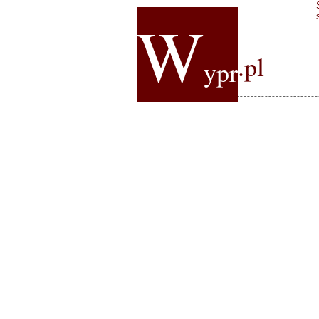
W
.pl
ypr