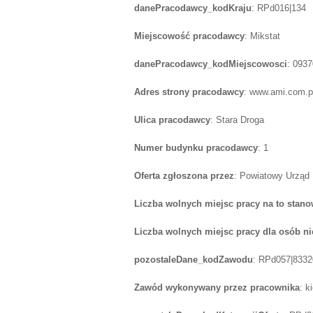
danePracodawcy_kodKraju
: RPd016|134
Miejscowość pracodawcy
: Mikstat
danePracodawcy_kodMiejscowosci
: 093
Adres strony pracodawcy
: www.ami.com.p
Ulica pracodawcy
: Stara Droga
Numer budynku pracodawcy
: 1
Oferta zgłoszona przez
: Powiatowy Urząd
Liczba wolnych miejsc pracy na to stano
Liczba wolnych miejsc pracy dla osób n
pozostaleDane_kodZawodu
: RPd057|8332
Zawód wykonywany przez pracownika
: 