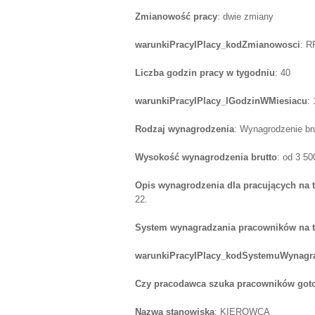
Zmianowość pracy
: dwie zmiany
warunkiPracyIPlacy_kodZmianowosci
: R
Liczba godzin pracy w tygodniu
: 40
warunkiPracyIPlacy_lGodzinWMiesiacu
:
Rodzaj wynagrodzenia
: Wynagrodzenie br
Wysokość wynagrodzenia brutto
: od 3 5
Opis wynagrodzenia dla pracujących na 
22.
System wynagradzania pracowników na 
warunkiPracyIPlacy_kodSystemuWynagr
Czy pracodawca szuka pracowników goto
Nazwa stanowiska
: KIEROWCA