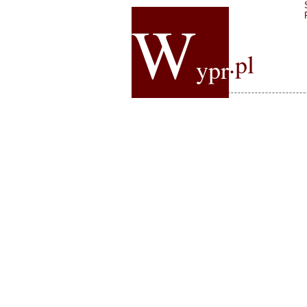
W
.pl
ypr