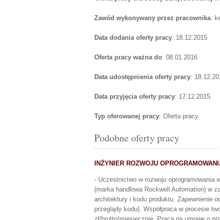
Zawód wykonywany przez pracownika
: k
Data dodania oferty pracy
: 18.12.2015
Oferta pracy ważna do
: 08.01.2016
Data udostępnienia oferty pracy
: 18.12.20
Data przyjęcia oferty pracy
: 17.12.2015
Typ oferowanej pracy
: Oferta pracy
Podobne oferty pracy
INŻYNIER ROZWOJU OPROGRAMOWAN
- Uczestnictwo w rozwoju oprogramowania 
(marka handlowa Rockwell Automation) w zak
architektury i kodu produktu. Zapewnienie o
przeglądy kodu). Współpraca w procesie tw
zł/brutto/miesięcznie. Praca na umowę o pr