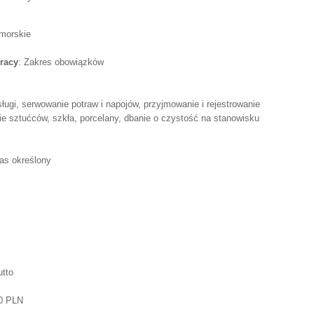
omorskie
racy
: Zakres obowiązków
ugi, serwowanie potraw i napojów, przyjmowanie i rejestrowanie
e sztućców, szkła, porcelany, dbanie o czystość na stanowisku
as określony
utto
50 PLN