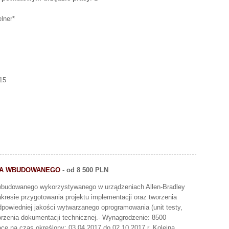
elner*
15
IA WBUDOWANEGO
- od 8 500 PLN
wbudowanego wykorzystywanego w urządzeniach Allen-Bradley
resie przygotowania projektu implementacji oraz tworzenia
dpowiedniej jakości wytwarzanego oprogramowania (unit testy,
orzenia dokumentacji technicznej.- Wynagrodzenie: 8500
acę na czas określony: 03.04.2017 do 02.10.2017 r. Kolejna