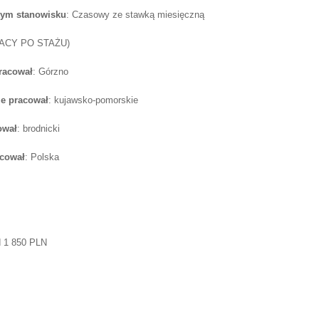
tym stanowisku
: Czasowy ze stawką miesięczną
RACY PO STAŻU)
pracował
: Górzno
e pracował
: kujawsko-pomorskie
ował
: brodnicki
acował
: Polska
d 1 850 PLN