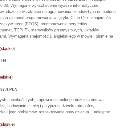
-16:00. Wymagane wykształcenie wyższe informatyczne,
świadczenie w zakresie oprogramowania układów typu embedded,
bra znajomość programowania w języku C lub C++. Znajomość
rzeczywistego (RTOS), programowania peryferiów
thernet, TCP/IP), sterowników przemysłowych, układów
ami. Wymagana znajomość j. angielskiego w mowie i piśmie na
(
śląskie
)
PLN
belskie
)
997,4 PLN
ch i opiekuńczych, zapewnienie pełnego bezpieczeństwa,
ek, budowanie ciepłej i przyjaznej dziecku atmosfery,
ka i jego problemów, respektowanie praw dziecka , umiejętne
(
śląskie
)