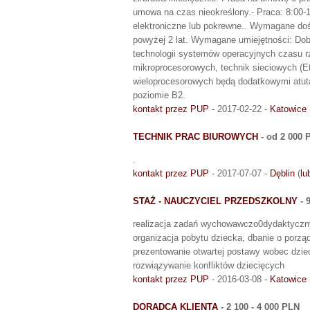
umowa na czas nieokreślony.- Praca: 8:00
elektroniczne lub pokrewne.. Wymagane do
powyżej 2 lat. Wymagane umiejętności: Do
technologii systemów operacyjnych czasu 
mikroprocesorowych, technik sieciowych (E
wieloprocesorowych będą dodatkowymi atut
poziomie B2.
kontakt przez PUP
- 2017-02-22 -
Katowice
TECHNIK PRAC BIUROWYCH
- od 2 000 
.
kontakt przez PUP
- 2017-07-07 -
Dęblin
(
lu
STAŻ - NAUCZYCIEL PRZEDSZKOLNY
- 
realizacja zadań wychowawczo0dydaktyczny
organizacja pobytu dziecka, dbanie o porząd
prezentowanie otwartej postawy wobec dziec
rozwiązywanie konfliktów dziecięcych
kontakt przez PUP
- 2016-03-08 -
Katowice
DORADCA KLIENTA
- 2 100 - 4 000 PLN