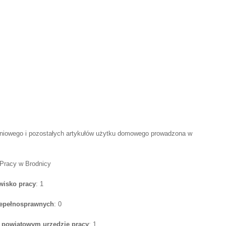
leniowego i pozostałych artykułów użytku domowego prowadzona w
 Pracy w Brodnicy
wisko pracy
: 1
iepełnosprawnych
: 0
w powiatowym urzędzie pracy
: 1