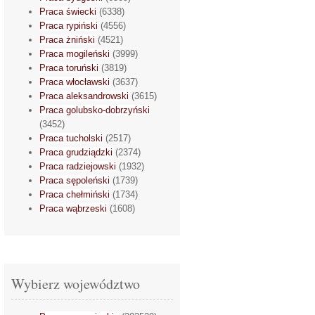
Praca świecki
(6338)
Praca rypiński
(4556)
Praca żniński
(4521)
Praca mogileński
(3999)
Praca toruński
(3819)
Praca włocławski
(3637)
Praca aleksandrowski
(3615)
Praca golubsko-dobrzyński
(3452)
Praca tucholski
(2517)
Praca grudziądzki
(2374)
Praca radziejowski
(1932)
Praca sępoleński
(1739)
Praca chełmiński
(1734)
Praca wąbrzeski
(1608)
Wybierz województwo