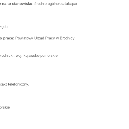
 na to stanowisko
: średnie ogólnokształcące
rzędu
o pracę
: Powiatowy Urząd Pracy w Brodnicy
 brodnicki, woj: kujawsko-pomorskie
akt telefoniczny.
orskie