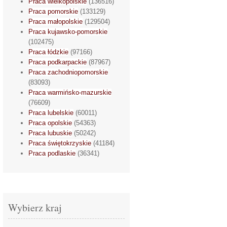
Praca wielkopolskie
(136516)
Praca pomorskie
(133129)
Praca małopolskie
(129504)
Praca kujawsko-pomorskie
(102475)
Praca łódzkie
(97166)
Praca podkarpackie
(87967)
Praca zachodniopomorskie
(83093)
Praca warmińsko-mazurskie
(76609)
Praca lubelskie
(60011)
Praca opolskie
(54363)
Praca lubuskie
(50242)
Praca świętokrzyskie
(41184)
Praca podlaskie
(36341)
Wybierz kraj