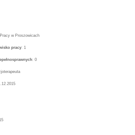
 Pracy w Proszowicach
wisko pracy
: 1
iepełnosprawnych
: 0
izjoterapeuta
1.12.2015
15