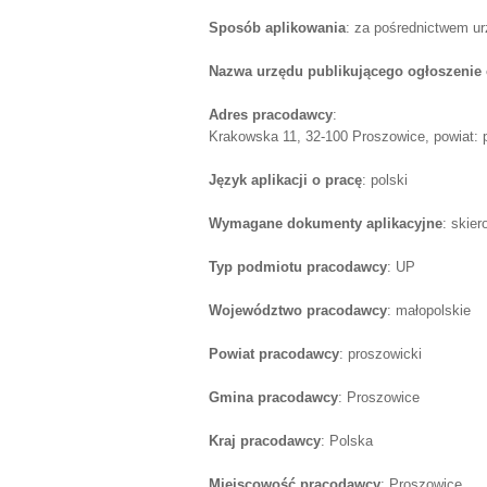
Sposób aplikowania
: za pośrednictwem u
Nazwa urzędu publikującego ogłoszenie 
Adres pracodawcy
:
Krakowska 11, 32-100 Proszowice, powiat: p
Język aplikacji o pracę
: polski
Wymagane dokumenty aplikacyjne
: skie
Typ podmiotu pracodawcy
: UP
Województwo pracodawcy
: małopolskie
Powiat pracodawcy
: proszowicki
Gmina pracodawcy
: Proszowice
Kraj pracodawcy
: Polska
Miejscowość pracodawcy
: Proszowice