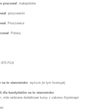
e pracował
: małopolskie
ował
: proszowicki
ował
: Proszowice
acował
: Polska
d 875 PLN
 na to stanowisko
: wyższe (w tym licencjat)
 dla kandydatów na to stanowisko
:
 mile widziane dodatkowe kursy z zakresu fizjoterapii.
tas