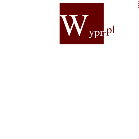
W
.pl
ypr