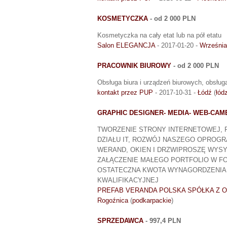
KOSMETYCZKA
- od 2 000 PLN
Kosmetyczka na cały etat lub na pół etatu
Salon ELEGANCJA
- 2017-01-20 -
Września
PRACOWNIK BIUROWY
- od 2 000 PLN
Obsługa biura i urządzeń biurowych, obsługa 
kontakt przez PUP
- 2017-10-31 -
Łódź
(
łód
GRAPHIC DESIGNER- MEDIA- WEB-CA
TWORZENIE STRONY INTERNETOWEJ, 
DZIAŁU IT, ROZWÓJ NASZEGO OPROG
WERAND, OKIEN I DRZWIPROSZĘ WYSY
ZAŁĄCZENIE MAŁEGO PORTFOLIO W FO
OSTATECZNA KWOTA WYNAGORDZENIA
KWALIFIKACYJNEJ
PREFAB VERANDA POLSKA SPÓŁKA Z 
Rogoźnica
(
podkarpackie
)
SPRZEDAWCA
- 997,4 PLN