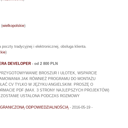
(
wielkopolskie
)
poczty tradycyjnej i elektronicznej, obsługa klienta.
zkie
)
MERA DEVELOPER
- od 2 800 PLN
PRZYGOTOWYWANIE BROSZUR I ULOTEK, WSPARCIE
RAMOWANIA JAK RÓWNIEŻ PROGRAMU DO MONTAŻU
ŁAĆ CV TYLKO W JĘZYKU ANGIELSKIM. PROSZĘ O
RMACIE PDF (MAX. 3 STRONY NAJLEPSZYCH PROJEKTÓW)
 ZOSTANIE USTALONA PODCZAS ROZMOWY
OGRANICZONĄ ODPOWIEDZIALNOŚCIĄ
- 2016-05-19 -