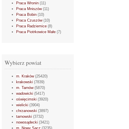
Praca Wronin
(11)
Praca Mniszów
(11)
Praca Bobin
(10)
Praca Czuszów
(10)
Praca Radziemice
(8)
Praca Piotrkowice Małe
(7)
Wybierz powiat
m. Kraków
(25420)
krakowski
(7839)
m. Tarnów
(5870)
wadowicki
(5417)
oświęcimski
(3920)
wielicki
(3904)
chrzanowski
(3897)
tarnowski
(3732)
nowosądecki
(3421)
m. Nowy Sącz
(3235)