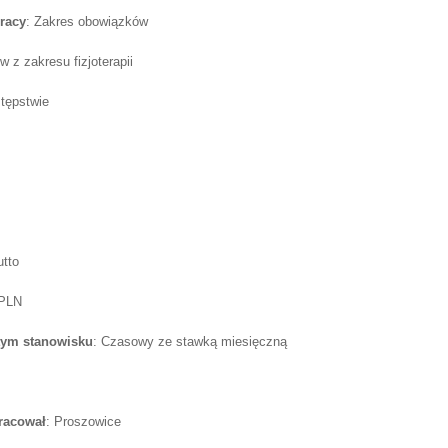
racy
: Zakres obowiązków
 z zakresu fizjoterapii
tępstwie
utto
 PLN
tym stanowisku
: Czasowy ze stawką miesięczną
pracował
: Proszowice