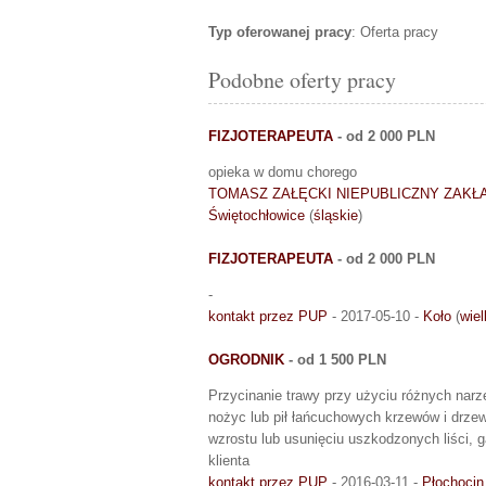
Typ oferowanej pracy
: Oferta pracy
Podobne oferty pracy
FIZJOTERAPEUTA
- od 2 000 PLN
opieka w domu chorego
TOMASZ ZAŁĘCKI NIEPUBLICZNY ZAKŁA
Świętochłowice
(
śląskie
)
FIZJOTERAPEUTA
- od 2 000 PLN
-
kontakt przez PUP
- 2017-05-10 -
Koło
(
wiel
OGRODNIK
- od 1 500 PLN
Przycinanie trawy przy użyciu różnych narzę
nożyc lub pił łańcuchowych krzewów i drzew
wzrostu lub usunięciu uszkodzonych liści, g
klienta
kontakt przez PUP
- 2016-03-11 -
Płochocin