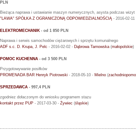
PLN
Bieżąca naprawa i ustawianie maszyn numerycznych, asysta podczas wizyt
"LAWA" SPÓŁKA Z OGRANICZONĄ ODPOWIEDZIALNOŚCIĄ
- 2016-02-11
ELEKTROMECHANIK
- od 1 850 PLN
Naprawa i serwis samochodów ciężarowych i sprzętu komunalnego
ADF s.c. D. Krupa, J. Pelc
- 2016-02-02 -
Dąbrowa Tarnowska
(
małopolskie
)
POMOC KUCHENNA
- od 3 500 PLN
Przygotowywanie posiłków
PROMENADA BAR Henryk Piotrowski
- 2018-05-10 -
Mielno
(
zachodniopomo
SPRZEDAWCA
- 997,4 PLN
zgodniez dołaczonym do wniosku programem stazu
kontakt przez PUP
- 2017-03-30 -
Żywiec
(
śląskie
)