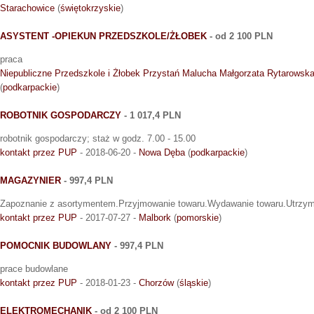
Starachowice
(
świętokrzyskie
)
ASYSTENT -OPIEKUN PRZEDSZKOLE/ŻŁOBEK
- od 2 100 PLN
praca
Niepubliczne Przedszkole i Żłobek Przystań Malucha Małgorzata Rytarowsk
(
podkarpackie
)
ROBOTNIK GOSPODARCZY
- 1 017,4 PLN
robotnik gospodarczy; staż w godz. 7.00 - 15.00
kontakt przez PUP
- 2018-06-20 -
Nowa Dęba
(
podkarpackie
)
MAGAZYNIER
- 997,4 PLN
Zapoznanie z asortymentem.Przyjmowanie towaru.Wydawanie towaru.Utrzym
kontakt przez PUP
- 2017-07-27 -
Malbork
(
pomorskie
)
POMOCNIK BUDOWLANY
- 997,4 PLN
prace budowlane
kontakt przez PUP
- 2018-01-23 -
Chorzów
(
śląskie
)
ELEKTROMECHANIK
- od 2 100 PLN