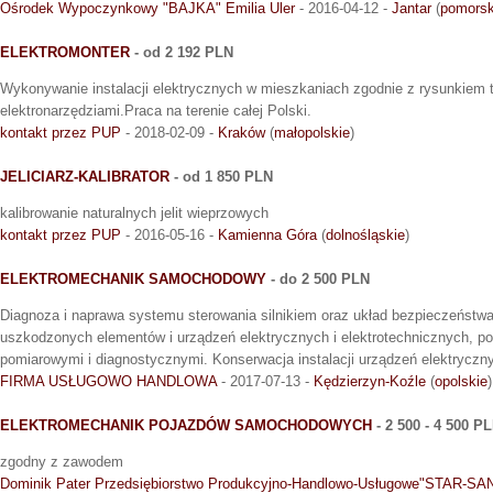
Ośrodek Wypoczynkowy "BAJKA" Emilia Uler
- 2016-04-12 -
Jantar
(
pomorsk
ELEKTROMONTER
- od 2 192 PLN
Wykonywanie instalacji elektrycznych w mieszkaniach zgodnie z rysunkiem 
elektronarzędziami.Praca na terenie całej Polski.
kontakt przez PUP
- 2018-02-09 -
Kraków
(
małopolskie
)
JELICIARZ-KALIBRATOR
- od 1 850 PLN
kalibrowanie naturalnych jelit wieprzowych
kontakt przez PUP
- 2016-05-16 -
Kamienna Góra
(
dolnośląskie
)
ELEKTROMECHANIK SAMOCHODOWY
- do 2 500 PLN
Diagnoza i naprawa systemu sterowania silnikiem oraz układ bezpieczeństwa
uszkodzonych elementów i urządzeń elektrycznych i elektrotechnicznych, po
pomiarowymi i diagnostycznymi. Konserwacja instalacji urządzeń elektryczn
FIRMA USŁUGOWO HANDLOWA
- 2017-07-13 -
Kędzierzyn-Koźle
(
opolskie
)
ELEKTROMECHANIK POJAZDÓW SAMOCHODOWYCH
- 2 500 - 4 500 P
zgodny z zawodem
Dominik Pater Przedsiębiorstwo Produkcyjno-Handlowo-Usługowe"STAR-S