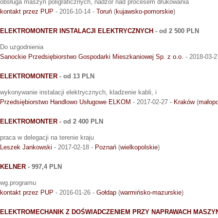
obsługa maszyn poligraficznych, nadzór nad procesem drukowania
kontakt przez PUP
- 2016-10-14 -
Toruń
(
kujawsko-pomorskie
)
ELEKTROMONTER INSTALACJI ELEKTRYCZNYCH
- od 2 500 PLN
Do uzgodnienia
Sanockie Przedsiębiorstwo Gospodarki Mieszkaniowej Sp. z o.o.
- 2018-03-2
ELEKTROMONTER
- od 13 PLN
wykonywanie instalacji elektrycznych, kladzenie kabli, i
Przedsiębiorstwo Handlowo Usługowe ELKOM
- 2017-02-27 -
Kraków
(
małopo
ELEKTROMONTER
- od 2 400 PLN
praca w delegacji na terenie kraju
Leszek Jankowski
- 2017-02-18 -
Poznań
(
wielkopolskie
)
KELNER
- 997,4 PLN
wg.programu
kontakt przez PUP
- 2016-01-26 -
Gołdap
(
warmińsko-mazurskie
)
ELEKTROMECHANIK Z DOŚWIADCZENIEM PRZY NAPRAWACH MASZY