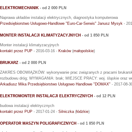
ELEKTROMECHANIK
- od 2 000 PLN
Naprawa układów instalacji elektrycznych, diagnostyka komputerowa
Przedsiębiorstwo Usługowo-Handlowe "Euro-Car-Serwis" Janusz Mysyk
- 201
MONTER INSTALACJI KLIMATYZACYJNYCH
- od 1 850 PLN
Monter instalacji klimatyzacyjnych
kontakt przez PUP
- 2016-03-16 -
Kraków
(
małopolskie
)
BRUKARZ
- od 2 000 PLN
ZAKRES OBOWIĄZKÓW: wykonywanie prac związanych z pracami brukarski
rozbudowu dróg; WYMAGANIA: brak; MIEJSCE PRACY: woj. śląskie oraz w
Arkadiusz Mika Przedsiębiorstwo Usługowo Handlowe "DOMAX"
- 2017-08-3
ELEKTROMONTER INSTALACJI ELEKTRYCZNYCH
- od 12 PLN
budowa instalacji elektrycznych
kontakt przez PUP
- 2017-01-24 -
Silniczka
(
łódzkie
)
OPERATOR MASZYN POLIGRAFICZNYCH
- od 1 850 PLN