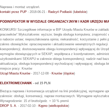
Naprawa i montaż urządzeń.
kontakt przez PUP
- 2018-06-21 -
Radzyń Podlaski
(
lubelskie
)
PODINSPEKTOR W WYDZIALE ORGANIZACYJNYM I KADR URZĘDU M
KONKURS! Szczegółowe informacje w BIP Urzędu Miasta Knurów w zakładc
pracowików".Wykształcenie: wyższe; biegła obsługa komputera; znajomość 
o naborze ustaw; nieposzlakowana opinia; niekaralność; korzystanie z pełni 
zakres obowiązków: opracowywanie i aktualizowanie wewnętrznych regulacji
koespondencji; dostosowywanie obiegu korespondencji wpływającej do Urzęd
wymogów obowiązujących w SEKAP; współpraca z koordynatorem, administrat
użytkowinikami SEKAPU w zakresie obiegu korespondencji; nadzór nad baz
aktualizacja; obsługa korpespondencji wychodzącej i wpływającej; obsługa b
miejsce pracy: Knurów
Urząd Miasta Knurów
- 2017-12-08 -
Knurów
(
śląskie
)
ELEKTROMECHANIK
- od 15 PLN
Bieżąca naprawa i konserwacja urządzeń na linii produkcyjnej, wymagane upr
zakresie: obsługi, konserwacji, napraw montazowych. Wymagane wykształce
Wynagrodzenie: 15 zł brutto/godz. + 10 % premii
DROP S. A.
- 2017-02-10 -
Kępno
(
wielkopolskie
)