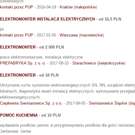
szkleniowych
kontakt przez PUP
- 2016-04-19 -
Kraków
(
małopolskie
)
ELEKTROMONTER INSTALACJI ELEKTRYCZNYCH
- od 16,5 PLN
jw.
kontakt przez PUP
- 2017-01-05 -
Warszawa
(
mazowieckie
)
ELEKTROMONTER
- od 2 000 PLN
prace elektromontażowe, instalacje elektryczne
PREFABRYKA Sp. z o. o.
- 2017-08-10 -
Starachowice
(
świętokrzyskie
)
ELEKTROMONTER
- od 18 PLN
Utrzymanie ruchu systemów elektroenergetycznych SN, NN, urządzeń elektry
lokalnych, diagnostyka awarii instalacji elektrycznych, wykonywanie przegl
elektroenergetycznych.
Ciepłownia Siemianowice Sp. z o.o.
- 2017-09-05 -
Siemianowice Śląskie
(
ślą
POMOC KUCHENNA
- od 10 PLN
wydawanie posiłków, pomoc w przygotowywaniu posiłków dla gości restauracj
Jantarowa- Jantar