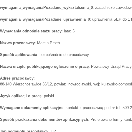
wymagania_wymaganiaPozadane_wyksztalcenia_0
: zasadnicze zawodowe
wymagania_wymaganiaPozadane_uprawnienia_0
: uprawnienia SEP do 1
Wymagania odnośnie stażu pracy
: lata: 5
Nazwa pracodawcy
: Marcin Proch
Sposób aplikowania
: bezpośrednio do pracodawcy
Nazwa urzędu publikującego ogłoszenie o pracę
: Powiatowy Urząd Pracy
Adres pracodawcy
:
88-140 Wierzchosławice 36/12, powiat: inowrocławski, woj: kujawsko-pomors
Język aplikacji o pracę
: polski
Wymagane dokumenty aplikacyjne
: kontakt z pracodawcą pod nr tel. 509 
Sposób przekazania dokumentów aplikacyjnych
: Preferowane formy konta
Typ podmiotu pracodawcy
: UP