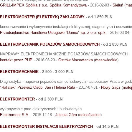
GRILL-IMPEX Spółka z o.o. Spółka Komandytowa
- 2016-02-03 -
Sieluń
(
maz
ELEKTROMONTER (ELEKTRYK) ZAKŁADOWY
- od 1 850 PLN
konserwowanie i wykonywanie instalacji elektrycznej, diagnostyka i usuwani
Przedsiębiorstwo Handlowo-Usługowe "Danex" sp. z o.o. sp.k.
- 2016-03-04 
ELEKTROMECHANIK POJAZDÓW SAMOCHODOWYCH
- od 1 850 PLN
NAPRAWY ELEKTROMECHANICZNE POJAZDÓW SAMOCHODOWYCH
kontakt przez PUP
- 2016-03-29 -
Ostrów Mazowiecka
(
mazowieckie
)
ELEKTROMECHANIK
- 2 500 - 3 000 PLN
Diagnostyka - naprawa pojazdów samochodowych - autobusów. Praca w godz
"Rafatex" Przewóz Osób, Jan i Helena Rafa
- 2017-07-31 -
Nowy Sącz
(
mało
ELEKTROMONTER
- od 2 300 PLN
wykonywanie prac elektrycznych i budowlanych
Elektromont S.A.
- 2015-12-18 -
Jelenia Góra
(
dolnośląskie
)
ELEKTROMONTER INSTALACJI ELEKTRYCZNYCH
- od 14,5 PLN