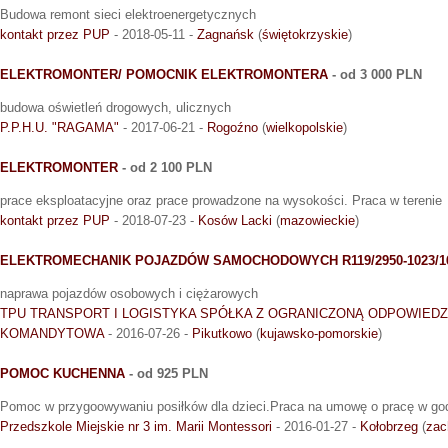
Budowa remont sieci elektroenergetycznych
kontakt przez PUP
- 2018-05-11 -
Zagnańsk
(
świętokrzyskie
)
ELEKTROMONTER/ POMOCNIK ELEKTROMONTERA
- od 3 000 PLN
budowa oświetleń drogowych, ulicznych
P.P.H.U. "RAGAMA"
- 2017-06-21 -
Rogoźno
(
wielkopolskie
)
ELEKTROMONTER
- od 2 100 PLN
prace eksploatacyjne oraz prace prowadzone na wysokości. Praca w terenie
kontakt przez PUP
- 2018-07-23 -
Kosów Lacki
(
mazowieckie
)
ELEKTROMECHANIK POJAZDÓW SAMOCHODOWYCH R119/2950-1023/1
naprawa pojazdów osobowych i ciężarowych
TPU TRANSPORT I LOGISTYKA SPÓŁKA Z OGRANICZONĄ ODPOWIEDZ
KOMANDYTOWA
- 2016-07-26 -
Pikutkowo
(
kujawsko-pomorskie
)
POMOC KUCHENNA
- od 925 PLN
Pomoc w przygoowywaniu posiłków dla dzieci.Praca na umowę o pracę w godz
Przedszkole Miejskie nr 3 im. Marii Montessori
- 2016-01-27 -
Kołobrzeg
(
zac