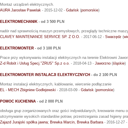
Montaż urządzeń elektrycznych.
AURA Jarosław Pawelak
- 2015-12-02 -
Gdańsk
(
pomorskie
)
ELEKTROMECHANIK
- od 3 500 PLN
nadór nad sprawnością maszyn przemysłowych, przeglądy techniczne masz
CLAVEY MAINTENANCE SERVICE SP. Z O.O.
- 2017-06-12 -
Swarzędz
(
wi
ELEKTROMONTER
- od 3 100 PLN
Prace przy wykonywaniu instalacji elektrycznych na terenie Elektrowni Jawor
Z-d Robót i Usług Specj."ZRUS" Sp.z o.o.
- 2018-04-13 -
Jaworzno
(
śląskie
)
ELEKTROMONTER INSTALACJI ELEKTRYCZNYCH
- do 2 100 PLN
Montaz instalacji elektrycznych, kablowanie, wiercenie podłączanie
EL - MECH Zbigniew Godlejewski
- 2018-03-09 -
Gdańsk
(
pomorskie
)
POMOC KUCHENNA
- od 2 000 PLN
obsługa grup zorganizowanych oraz gości indywidulanych, kreowanie menu o
utrzymywanie wysokich standardów potraw, przestrzegania zasad higieny p
Zajazd Jurajski spółka jawna; Brewka Marcin, Brewka Barbara
- 2016-12-27 