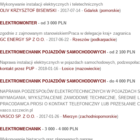
Wykonywanie instalacji elektrycznych i teletechnicznych
OLIV KRZYSZTOF BISEWSKI
- 2017-07-14 -
Gdańsk
(
pomorskie
)
ELEKTROMONTER
- od 3 000 PLN
zgodnie z zajmowanym stanowiskiemPraca w delegacje kraj+ zagranica
GC ENERGY SP Z O.O.
- 2017-06-22 -
Rzeszów
(
podkarpackie
)
ELEKTROMECHANIK POJAZDÓW SAMOCHODOWYCH
- od 2 100 PLN
Naprawa instalacji elektrycznych w pojazdach samochodowych, podzespołac
kontakt przez PUP
- 2018-01-16 -
Łosice
(
mazowieckie
)
ELEKTROMECHANIK POJAZDÓW SAMOCHODOWYCH
- do 4 000 PLN
NAPRAWA PODZESPOŁÓW ELEKTROTECHNICZNYCH W POJAZDACH
WYMAGANIA; WYKSZTAŁCENIE ZAWODOWE TECHNICZNE, ŚREDNIE L
PRACODAWCA PROSI O KONTAKT TELEFONICZNY LUB PRZESŁANIE CV NA 
vasco.szczecin.pl
VASCO SP. Z O.O.
- 2017-01-26 -
Mierzyn
(
zachodniopomorskie
)
ELEKTROMECHANIK
- 3 000 - 4 000 PLN
Wykonywanie bieżących oraz planowanych napraw.