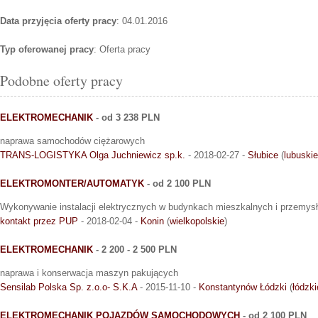
Data przyjęcia oferty pracy
: 04.01.2016
Typ oferowanej pracy
: Oferta pracy
Podobne oferty pracy
ELEKTROMECHANIK
- od 3 238 PLN
naprawa samochodów ciężarowych
TRANS-LOGISTYKA Olga Juchniewicz sp.k.
- 2018-02-27 -
Słubice
(
lubuskie
ELEKTROMONTER/AUTOMATYK
- od 2 100 PLN
Wykonywanie instalacji elektrycznych w budynkach mieszkalnych i przemys
kontakt przez PUP
- 2018-02-04 -
Konin
(
wielkopolskie
)
ELEKTROMECHANIK
- 2 200 - 2 500 PLN
naprawa i konserwacja maszyn pakujących
Sensilab Polska Sp. z.o.o- S.K.A
- 2015-11-10 -
Konstantynów Łódzki
(
łódzki
ELEKTROMECHANIK POJAZDÓW SAMOCHODOWYCH
- od 2 100 PLN