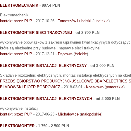
ELEKTROMECHANIK
- 997,4 PLN
Elektromechanik
kontakt przez PUP
- 2017-10-26 -
Tomaszów Lubelski
(
lubelskie
)
ELEKTROMONTER SIECI TRAKCYJNEJ
- od 2 700 PLN
wykonywanie obowiązków z zakresu uiprawnień kwalifikacyjnych dotyczącyc
które są niezbędne przy budowie i naprawie sieci trakcyjnej
kontakt przez PUP
- 2017-12-21 -
Dąbrowa
(
łódzkie
)
ELEKTROMONTER INSTALACJI ELEKTRYCZNY
- od 3 000 PLN
Składanie rozdzielnic elektrycznych, montaż instalacji elektrycznych na obi
PRZEDSIĘBIORSTWO PRODUKCYJNO-USŁUGOWE BBAP-ELECTRICS 
BLADOWSKI PIOTR BOBROWICZ
- 2018-03-01 -
Kosakowo
(
pomorskie
)
ELEKTROMONTER INSTALACJI ELEKTRYCZNYCH
- od 2 000 PLN
wykonywanie instalacji
kontakt przez PUP
- 2017-06-23 -
Michałowice
(
małopolskie
)
ELEKTROMONTER
- 1 750 - 2 500 PLN