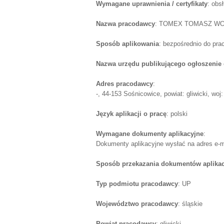
Wymagane uprawnienia / certyfikaty
: obs
Nazwa pracodawcy
: TOMEX TOMASZ W
Sposób aplikowania
: bezpośrednio do pr
Nazwa urzędu publikującego ogłoszenie 
Adres pracodawcy
:
-, 44-153 Sośnicowice, powiat: gliwicki, woj:
Język aplikacji o pracę
: polski
Wymagane dokumenty aplikacyjne
:
Dokumenty aplikacyjne wysłać na adres e-
Sposób przekazania dokumentów aplika
Typ podmiotu pracodawcy
: UP
Województwo pracodawcy
: śląskie
Powiat pracodawcy
: gliwicki