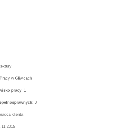
tektury
Pracy w Gliwicach
wisko pracy
: 1
iepełnosprawnych
: 0
oradca klienta
7.11.2015