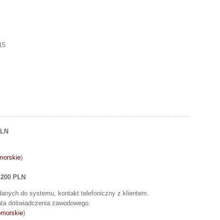
15
PLN
morskie
)
 200 PLN
anych do systemu, kontakt telefoniczny z klientem.
lata doświadczenia zawodowego.
omorskie
)