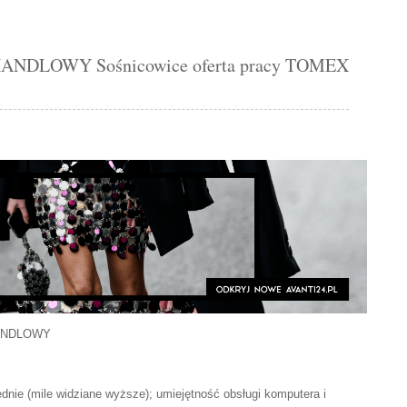
DLOWY Sośnicowice oferta pracy TOMEX
ANDLOWY
dnie (mile widziane wyższe); umiejętność obsługi komputera i