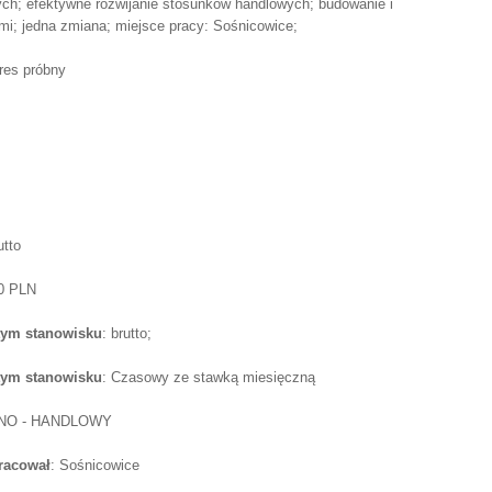
ych; efektywne rozwijanie stosunków handlowych; budowanie i
ami; jedna zmiana; miejsce pracy: Sośnicowice;
res próbny
utto
00 PLN
tym stanowisku
: brutto;
tym stanowisku
: Czasowy ze stawką miesięczną
NO - HANDLOWY
pracował
: Sośnicowice