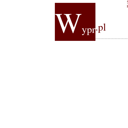
W
.pl
ypr