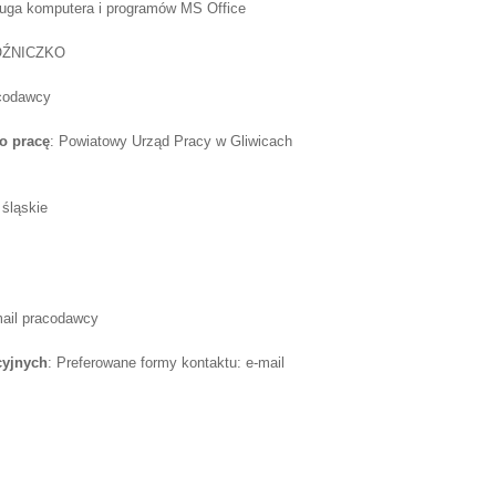
ługa komputera i programów MS Office
OŹNICZKO
acodawcy
o pracę
: Powiatowy Urząd Pracy w Gliwicach
 śląskie
mail pracodawcy
cyjnych
: Preferowane formy kontaktu: e-mail