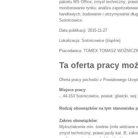
pakietu MS Office; zmysł techniczny; prawo
monitorowanie rynku; analiza zapotrzebowa
handlowych; budowanie i utrzymywanie długot
Sośnicowice;
Data publikacji:
2015-11-27
Lokalizacja:
Sośnicowice
(
śląskie
)
Pracodawca:
TOMEX TOMASZ WOŹNICZ
Ta oferta pracy moż
Oferta pracy pochodzi z Powiatowego Urzęd
Miejsce pracy
:
-, 44-153 Sośnicowice, powiat: gliwicki, woj:
Rodzaj obowiązków na tym stanowisku p
Zakres obowiązków
:
Wykształcenie min. średnie (mile widziane 
zmysł techniczny; prawo jazdy kat. B; zakr