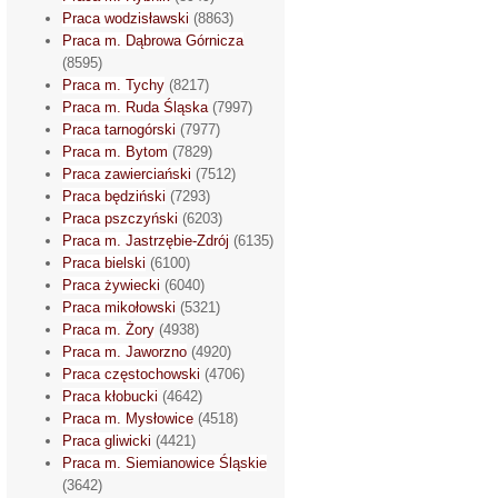
Praca wodzisławski
(8863)
Praca m. Dąbrowa Górnicza
(8595)
Praca m. Tychy
(8217)
Praca m. Ruda Śląska
(7997)
Praca tarnogórski
(7977)
Praca m. Bytom
(7829)
Praca zawierciański
(7512)
Praca będziński
(7293)
Praca pszczyński
(6203)
Praca m. Jastrzębie-Zdrój
(6135)
Praca bielski
(6100)
Praca żywiecki
(6040)
Praca mikołowski
(5321)
Praca m. Żory
(4938)
Praca m. Jaworzno
(4920)
Praca częstochowski
(4706)
Praca kłobucki
(4642)
Praca m. Mysłowice
(4518)
Praca gliwicki
(4421)
Praca m. Siemianowice Śląskie
(3642)