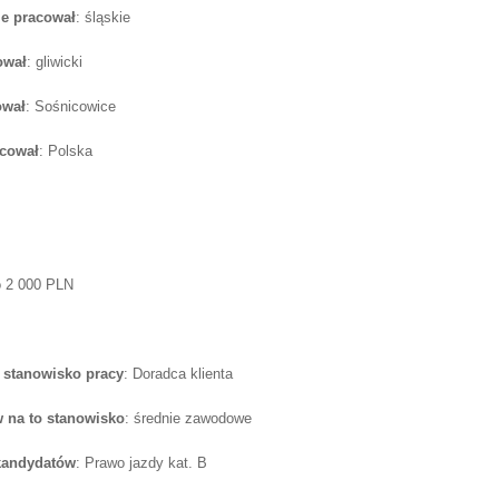
e pracował
: śląskie
ował
: gliwicki
ował
: Sośnicowice
acował
: Polska
o 2 000 PLN
 stanowisko pracy
: Doradca klienta
 na to stanowisko
: średnie zawodowe
 kandydatów
: Prawo jazdy kat. B