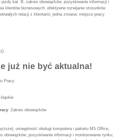
 jazdy kat. B; zakres obowiązków; pozyskiwanie informacji i
nia klientów biznesowych; efektywne rozwijanie stosunków
rwałych relacji z klientami; jedna zmiana; miejsce pracy:
KO
e już nie być aktualna!
u Pracy.
 śląskie
racy
: Zakres obowiązków
wyższe); umiejętność obsługi komputera i pakietu MS Office;
es obowiązków; pozyskiwanie informacji i monitorowanie rynku;