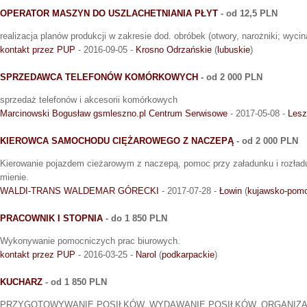
OPERATOR MASZYN DO USZLACHETNIANIA PŁYT
- od 12,5 PLN
realizacja planów produkcji w zakresie dod. obróbek (otwory, narożniki; wycin
kontakt przez PUP
- 2016-09-05 -
Krosno Odrzańskie
(
lubuskie
)
SPRZEDAWCA TELEFONÓW KOMÓRKOWYCH
- od 2 000 PLN
sprzedaż telefonów i akcesorii komórkowych
Marcinowski Bogusław gsmleszno.pl Centrum Serwisowe
- 2017-05-08 -
Lesz
KIEROWCA SAMOCHODU CIĘŻAROWEGO Z NACZEPĄ
- od 2 000 PLN
Kierowanie pojazdem cieżarowym z naczepą, pomoc przy załadunku i rozład
mienie.
WALDI-TRANS WALDEMAR GÓRECKI
- 2017-07-28 -
Łowin
(
kujawsko-pomo
PRACOWNIK I STOPNIA
- do 1 850 PLN
Wykonywanie pomocniczych prac biurowych.
kontakt przez PUP
- 2016-03-25 -
Narol
(
podkarpackie
)
KUCHARZ
- od 1 850 PLN
PRZYGOTOWYWANIE POSIŁKÓW, WYDAWANIE POSIŁKÓW, ORGANIZAC