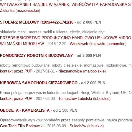
WYTWARZANIE I HANDEL WIĄZANEK, WIEŃCÓW ITP. PARADOWSKA S
Zielonka
(
mazowieckie
)
STOLARZ MEBLOWY R109/4422-1741/16
- od 2 000 PLN
składanie mebli, montaż mebli u klienta, ciecie, oklejanie płyt
PRZEDSIĘBIORSTWO PRODUKCYJNO-HANDLOWO-USŁUGOWE MIRRO S
WILMAŃSKI MIROSŁAW
- 2016-12-29 -
Włocławek
(
kujawsko-pomorskie
)
POMOCNICZY ROBOTNIK BUDOWLANY
- od 2 000 PLN
roboty remontowo budowlane, roboty ciesielskie, montażowe, rozbiórkowe, 
kontakt przez PUP
- 2017-01-31 -
Nieznanowice
(
małopolskie
)
KIEROWCA SAMOCHODU CIĘŻAROWEGO
- od 2 000 PLN
Praca polega na przewozie ładunku po krajach Rosji, Wielkiej Brytanii, UE, N
kontakt przez PUP
- 2017-08-03 -
Tomaszów Lubelski
(
lubelskie
)
GEODETA - KAMERALISTA
- od 1 500 PLN
Opracowywanie wyników pomiarów przez zespoły pomiarowe, nauka progra
Geo-Tech Filip Borkowski
- 2016-06-09 -
Sulechów
(
lubuskie
)