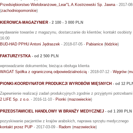
Przedsiębiorstwo Wielobranżowe,,Lear"L.A.Kostrzewski Sp. Jawna
- 2017-08
(
zachodniopomorskie
)
KIEROWCA-MAGAZYNIER
- 2 100 - 3 000 PLN
wydawanie towarów z magazynu, dostarczanie do klientów; kontakt osobisty l
16:00
BUD-HAD PPHU Antoni Jędraszek
- 2018-07-05 -
Pabianice
(
łódzkie
)
FAKTURZYSTKA
- od 2 500 PLN
wprowadzanie dokumentów, bieżąca obsługa klienta
WAGAT Spółka z ograniczoną odpowiedzialnością
- 2018-07-12 -
Węgrów
(
ma
PIONKI-KOORDYNATOR PRODUKCJI WYROBÓW MIĘSNYCH
- od 12 PL
Zapewnienie realizacji zadań produkcyjnych zgodnie z przyjętymi potrzebami
2 LIFE Sp. z o.o.
- 2016-11-10 -
Pionki
(
mazowieckie
)
PRZEDSTAWICIEL HANDLOWY W BRANŻY MEDYCZNEJ
- od 1 200 PLN
pozyskiwanie pacjentów z krajów arabskich, naprawa sprzętu medycznego
kontakt przez PUP
- 2017-03-09 -
Radom
(
mazowieckie
)