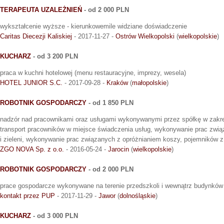
TERAPEUTA UZALEŻNIEŃ
- od 2 000 PLN
wykształcenie wyższe - kierunkowemile widziane doświadczenie
Caritas Diecezji Kaliskiej
- 2017-11-27 -
Ostrów Wielkopolski
(
wielkopolskie
)
KUCHARZ
- od 3 200 PLN
praca w kuchni hotelowej (menu restauracyjne, imprezy, wesela)
HOTEL JUNIOR S.C.
- 2017-09-28 -
Kraków
(
małopolskie
)
ROBOTNIK GOSPODARCZY
- od 1 850 PLN
nadzór nad pracownikami oraz usługami wykonywanymi przez spółkę w zakres
transport pracowników w miejsce świadczenia usług, wykonywanie prac zwi
i zieleni, wykonywanie prac związanych z opróżnianiem koszy, pojemników 
ZGO NOVA Sp. z o.o.
- 2016-05-24 -
Jarocin
(
wielkopolskie
)
ROBOTNIK GOSPODARCZY
- od 2 000 PLN
prace gospodarcze wykonywane na terenie przedszkoli i wewnątrz budynków
kontakt przez PUP
- 2017-11-29 -
Jawor
(
dolnośląskie
)
KUCHARZ
- od 3 000 PLN