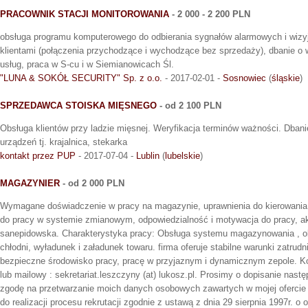
PRACOWNIK STACJI MONITOROWANIA
- 2 000 - 2 200 PLN
obsługa programu komputerowego do odbierania sygnałów alarmowych i wizyj
klientami (połączenia przychodzące i wychodzące bez sprzedaży), dbanie o
usług, praca w S-cu i w Siemianowicach Śl.
"LUNA & SOKÓŁ SECURITY" Sp. z o.o.
- 2017-02-01 -
Sosnowiec
(
śląskie
)
SPRZEDAWCA STOISKA MIĘSNEGO
- od 2 100 PLN
Obsługa klientów przy ladzie mięsnej. Weryfikacja terminów ważności. Dban
urządzeń tj. krajalnica, stekarka
kontakt przez PUP
- 2017-07-04 -
Lublin
(
lubelskie
)
MAGAZYNIER
- od 2 000 PLN
Wymagane doświadczenie w pracy na magazynie, uprawnienia do kierowani
do pracy w systemie zmianowym, odpowiedzialność i motywacja do pracy, a
sanepidowska. Charakterystyka pracy: Obsługa systemu magazynowania , 
chłodni, wyładunek i załadunek towaru. firma oferuje stabilne warunki zatrud
bezpieczne środowisko pracy, pracę w przyjaznym i dynamicznym zepole. Ko
lub mailowy : sekretariat.leszczyny (at) lukosz.pl. Prosimy o dopisanie nast
zgodę na przetwarzanie moich danych osobowych zawartych w mojej ofercie 
do realizacji procesu rekrutacji zgodnie z ustawą z dnia 29 sierpnia 1997r. 