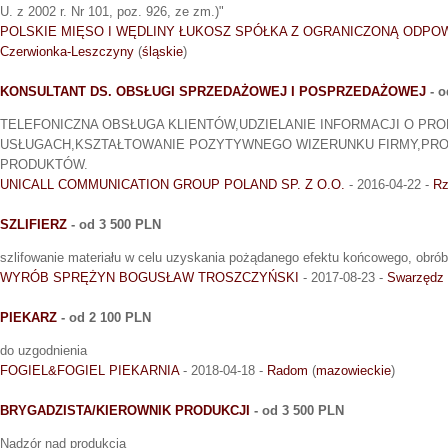
U. z 2002 r. Nr 101, poz. 926, ze zm.)"
POLSKIE MIĘSO I WĘDLINY ŁUKOSZ SPÓŁKA Z OGRANICZONĄ ODPO
Czerwionka-Leszczyny
(
śląskie
)
KONSULTANT DS. OBSŁUGI SPRZEDAŻOWEJ I POSPRZEDAŻOWEJ
- o
TELEFONICZNA OBSŁUGA KLIENTÓW,UDZIELANIE INFORMACJI O PRO
USŁUGACH,KSZTAŁTOWANIE POZYTYWNEGO WIZERUNKU FIRMY,PRO
PRODUKTÓW.
UNICALL COMMUNICATION GROUP POLAND SP. Z O.O.
- 2016-04-22 -
R
SZLIFIERZ
- od 3 500 PLN
szlifowanie materiału w celu uzyskania pożądanego efektu końcowego, obrób
WYRÓB SPRĘŻYN BOGUSŁAW TROSZCZYŃSKI
- 2017-08-23 -
Swarzędz
PIEKARZ
- od 2 100 PLN
do uzgodnienia
FOGIEL&FOGIEL PIEKARNIA
- 2018-04-18 -
Radom
(
mazowieckie
)
BRYGADZISTA/KIEROWNIK PRODUKCJI
- od 3 500 PLN
Nadzór nad produkcją