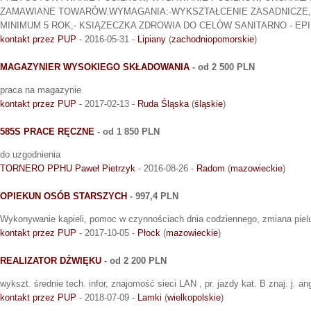
ZAMAWIANE TOWARÓW.WYMAGANIA:-WYKSZTAŁCENIE ZASADNICZE,
MINIMUM 5 ROK,- KSIĄZECZKA ZDROWIA DO CELÓW SANITARNO - EP
kontakt przez PUP
- 2016-05-31 -
Lipiany
(
zachodniopomorskie
)
MAGAZYNIER WYSOKIEGO SKŁADOWANIA
- od 2 500 PLN
praca na magazynie
kontakt przez PUP
- 2017-02-13 -
Ruda Śląska
(
śląskie
)
585S PRACE RĘCZNE
- od 1 850 PLN
do uzgodnienia
TORNERO PPHU Paweł Pietrzyk
- 2016-08-26 -
Radom
(
mazowieckie
)
OPIEKUN OSÓB STARSZYCH
- 997,4 PLN
Wykonywanie kąpieli, pomoc w czynnościach dnia codziennego, zmiana piel
kontakt przez PUP
- 2017-10-05 -
Płock
(
mazowieckie
)
REALIZATOR DŹWIĘKU
- od 2 200 PLN
wykszt. średnie tech. infor, znajomość sieci LAN , pr. jazdy kat. B znaj. j. ang
kontakt przez PUP
- 2018-07-09 -
Lamki
(
wielkopolskie
)