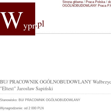
Strona główna
/
Praca Polska
/
do
W
OGÓLNOBUDOWLANY
Praca P.
.pl
ypr
BU/ PRACOWNIK OGÓLNOBUDOWLANY Wałbrzych of
"Eltext" Jarosław Sapiński
Stanowisko:
BU/ PRACOWNIK OGÓLNOBUDOWLANY
Wynagrodzenie: od 2 000 PLN