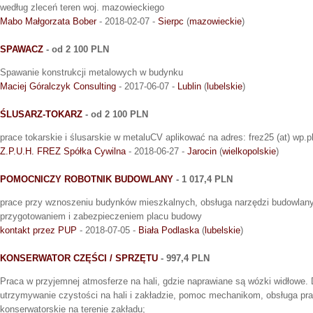
według zleceń teren woj. mazowieckiego
Mabo Małgorzata Bober
- 2018-02-07 -
Sierpc
(
mazowieckie
)
SPAWACZ
- od 2 100 PLN
Spawanie konstrukcji metalowych w budynku
Maciej Góralczyk Consulting
- 2017-06-07 -
Lublin
(
lubelskie
)
ŚLUSARZ-TOKARZ
- od 2 100 PLN
prace tokarskie i ślusarskie w metaluCV aplikować na adres: frez25 (at) wp.p
Z.P.U.H. FREZ Spółka Cywilna
- 2018-06-27 -
Jarocin
(
wielkopolskie
)
POMOCNICZY ROBOTNIK BUDOWLANY
- 1 017,4 PLN
prace przy wznoszeniu budynków mieszkalnych, obsługa narzędzi budowlany
przygotowaniem i zabezpieczeniem placu budowy
kontakt przez PUP
- 2018-07-05 -
Biała Podlaska
(
lubelskie
)
KONSERWATOR CZĘŚCI / SPRZĘTU
- 997,4 PLN
Praca w przyjemnej atmosferze na hali, gdzie naprawiane są wózki widłowe. 
utrzymywanie czystości na hali i zakładzie, pomoc mechanikom, obsługa pra
konserwatorskie na terenie zakładu;