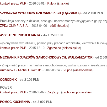
kontakt przez PUP
- 2016-03-01 -
Kalety
(
śląskie
)
SZWACZKA WYROBÓW DZIEWIARSKICH (ŁĄCZARKA)
- od 2 100 PLN
Produkcja odzieży z dzianin, obsługa i nadzór maszyn szyjących z grupy szy
ZPDz OLIMPIA S.A.
- 2018-04-06 -
Łódź
(
łódzkie
)
ASYSTENT PROJEKTANTA
- do 1 750 PLN
wykonywanie wizualizacji, pomoc przy pracach architekta, kierownika budow
kontakt przez PUP
- 2015-12-10 -
Zgorzelec
(
dolnośląskie
)
MECHANIK POJAZDÓW SAMOCHODOWYCH, WULKANIZATOR
- od 2 30
- Znajomość pracy machanika samochodowego, wulkanizatora - niezależnie 
Autoserwis - Michał Łukomski
- 2018-08-24 -
Słupca
(
wielkopolskie
)
OGRODNIK
- od 2 100 PLN
POWER
kontakt przez PUP
- 2018-05-07 -
Zagórzyn
(
zachodniopomorskie
)
POMOC KUCHENNA
- od 2 000 PLN