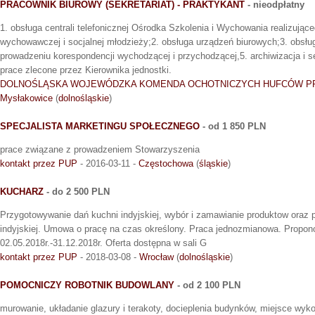
PRACOWNIK BIUROWY (SEKRETARIAT) - PRAKTYKANT
- nieodpłatny
1. obsługa centrali telefonicznej Ośrodka Szkolenia i Wychowania realizujące
wychowawczej i socjalnej młodzieży;2. obsługa urządzeń biurowych;3. obsł
prowadzeniu korespondencji wychodzącej i przychodzącej,5. archiwizacja i s
prace zlecone przez Kierownika jednostki.
DOLNOŚLĄSKA WOJEWÓDZKA KOMENDA OCHOTNICZYCH HUFCÓW P
Mysłakowice
(
dolnośląskie
)
SPECJALISTA MARKETINGU SPOŁECZNEGO
- od 1 850 PLN
prace związane z prowadzeniem Stowarzyszenia
kontakt przez PUP
- 2016-03-11 -
Częstochowa
(
śląskie
)
KUCHARZ
- do 2 500 PLN
Przygotowywanie dań kuchni indyjskiej, wybór i zamawianie produktow oraz p
indyjskiej. Umowa o pracę na czas określony. Praca jednozmianowa. Propon
02.05.2018r.-31.12.2018r. Oferta dostępna w sali G
kontakt przez PUP
- 2018-03-08 -
Wrocław
(
dolnośląskie
)
POMOCNICZY ROBOTNIK BUDOWLANY
- od 2 100 PLN
murowanie, układanie glazury i terakoty, docieplenia budynków, miejsce wyk