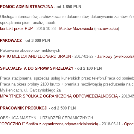
POMOC ADMINISTRACYJNA
- od 1 850 PLN
Obsługa interesantów, archiwizowanie dokumentów, dokonywanie zamówień n
sprządzanie pism, analiz, tabeli.
kontakt przez PUP
- 2016-10-28 -
Maków Mazowiecki
(
mazowieckie
)
PAKOWACZ
- od 3 000 PLN
Pakowanie akcesoriów meblowych
PPHU MEBLOHAND LEONARD BRAUN
- 2017-01-27 -
Jankowy
(
wielkopols
SPECJALISTA DO SPRAW SPRZEDAŻY
- od 2 100 PLN
Praca stacjonarna, sprzedaż usług kurierskich przez telefon.Praca od poniedz
Praca na okres próbny 2100 brutto + premia z możliwoącią przedłuzenia na 
Myślenicach, ul. Gałczyńskiego 2a
MPARTNER SPÓŁKA Z OGRANICZONĄ ODPOWIEDZIALNOŚCIĄ
- 2018-0
PRACOWNIK PRODUKCJI
- od 2 500 PLN
OBSŁUGA MASZYN I URZĄDZEŃ CERAMICZNYCH.
"OPOCZNO I" Spółka z ograniczoną odpowiedzialnością
- 2018-05-11 -
Opoc