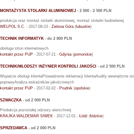
MONTAŻYSTA STOLARKI ALUMINIOWEJ
- 2 000 - 2 500 PLN
produkcja oraz montaż stolarki aluminiowej, montaż stolarki budowlanej
WELPOL S.C.
- 2017-08-23 -
Zielona Góra
(
lubuskie
)
TECHNIK INFORMATYK
- do 2 800 PLN
obsługa stron internetowych
kontakt przez PUP
- 2017-07-21 -
Gdynia
(
pomorskie
)
TECHNIK/MŁODSZY INŻYNIER KONTROLI JAKOŚCI
- od 2 500 PLN
Wsparcie obsługi klientaProwadzenie reklamacji klientaAudity wewnętrzne or
poprawyAnaliza wskaźników jakościowych
kontakt przez PUP
- 2017-02-02 -
Prudnik
(
opolskie
)
SZWACZKA
- od 2 000 PLN
Produkcja pozostałej odzieży wierzchniej
KRAJKA WALDEMAR SIWEK
- 2017-12-01 -
Łódź
(
łódzkie
)
SPRZEDAWCA
- od 2 000 PLN