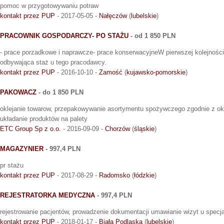
pomoc w przygotowywaniu potraw
kontakt przez PUP
- 2017-05-05 -
Nałęczów
(
lubelskie
)
PRACOWNIK GOSPODARCZY- PO STAŻU
- od 1 850 PLN
- prace porzadkowe i naprawcze- prace konserwacyjneW pierwszej kolejnośc
odbywająca staż u tego pracodawcy.
kontakt przez PUP
- 2016-10-10 -
Zamość
(
kujawsko-pomorskie
)
PAKOWACZ
- do 1 850 PLN
oklejanie towarow, przepakowywanie asortymentu spożywczego zgodnie z o
układanie produktów na palety
ETC Group Sp z o.o.
- 2016-09-09 -
Chorzów
(
śląskie
)
MAGAZYNIER
- 997,4 PLN
pr stażu
kontakt przez PUP
- 2017-08-29 -
Radomsko
(
łódzkie
)
REJESTRATORKA MEDYCZNA
- 997,4 PLN
rejestrowanie pacjentów, prowadzenie dokumentacji umawianie wizyt u specja
kontakt przez PUP
- 2018-01-17 -
Biała Podlaska
(
lubelskie
)