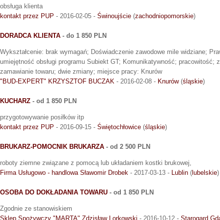
obsługa klienta
kontakt przez PUP
- 2016-02-05 -
Świnoujście
(
zachodniopomorskie
)
DORADCA KLIENTA
- do 1 850 PLN
Wykształcenie: brak wymagań; Doświadczenie zawodowe mile widziane; Prawo
umiejętność obsługi programu Subiekt GT; Komunikatywność; pracowitość; 
zamawianie towaru; dwie zmiany; miejsce pracy: Knurów
"BUD-EXPERT" KRZYSZTOF BUCZAK
- 2016-02-08 -
Knurów
(
śląskie
)
KUCHARZ
- od 1 850 PLN
przygotowywanie posiłków itp
kontakt przez PUP
- 2016-09-15 -
Świętochłowice
(
śląskie
)
BRUKARZ-POMOCNIK BRUKARZA
- od 2 500 PLN
roboty ziemne związane z pomocą lub układaniem kostki brukowej,
Firma Usługowo - handlowa Sławomir Drobek
- 2017-03-13 -
Lublin
(
lubelskie
)
OSOBA DO DOKŁADANIA TOWARU
- od 1 850 PLN
Zgodnie ze stanowiskiem
Sklep Spożywczy "MARTA" Zdzisław Lorkowski
- 2016-10-12 -
Starogard Gd