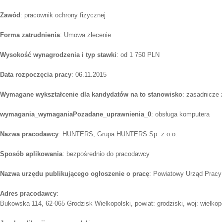
Zawód
: pracownik ochrony fizycznej
Forma zatrudnienia
: Umowa zlecenie
Wysokość wynagrodzenia i typ stawki
: od 1 750 PLN
Data rozpoczęcia pracy
: 06.11.2015
Wymagane wykształcenie dla kandydatów na to stanowisko
: zasadnicze
wymagania_wymaganiaPozadane_uprawnienia_0
: obsługa komputera
Nazwa pracodawcy
: HUNTERS, Grupa HUNTERS Sp. z o.o.
Sposób aplikowania
: bezpośrednio do pracodawcy
Nazwa urzędu publikującego ogłoszenie o pracę
: Powiatowy Urząd Pracy
Adres pracodawcy
:
Bukowska 114, 62-065 Grodzisk Wielkopolski, powiat: grodziski, woj: wielkop