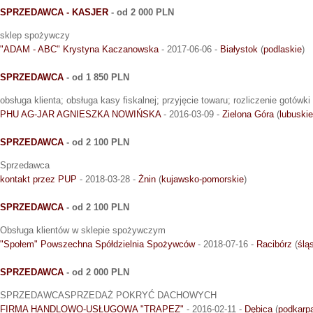
SPRZEDAWCA - KASJER
- od 2 000 PLN
sklep spożywczy
"ADAM - ABC" Krystyna Kaczanowska
- 2017-06-06 -
Białystok
(
podlaskie
)
SPRZEDAWCA
- od 1 850 PLN
obsługa klienta; obsługa kasy fiskalnej; przyjęcie towaru; rozliczenie gotówki
PHU AG-JAR AGNIESZKA NOWIŃSKA
- 2016-03-09 -
Zielona Góra
(
lubuskie
SPRZEDAWCA
- od 2 100 PLN
Sprzedawca
kontakt przez PUP
- 2018-03-28 -
Żnin
(
kujawsko-pomorskie
)
SPRZEDAWCA
- od 2 100 PLN
Obsługa klientów w sklepie spożywczym
"Społem" Powszechna Spółdzielnia Spożywców
- 2018-07-16 -
Racibórz
(
ślą
SPRZEDAWCA
- od 2 000 PLN
SPRZEDAWCASPRZEDAŻ POKRYĆ DACHOWYCH
FIRMA HANDLOWO-USŁUGOWA "TRAPEZ"
- 2016-02-11 -
Dębica
(
podkarp