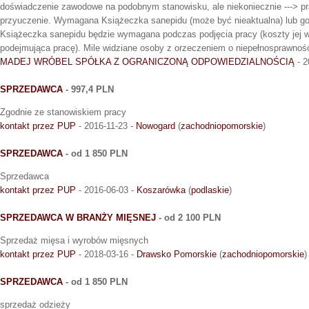
doświadczenie zawodowe na podobnym stanowisku, ale niekoniecznie ---> 
przyuczenie. Wymagana Książeczka sanepidu (może być nieaktualna) lub got
Książeczka sanepidu będzie wymagana podczas podjęcia pracy (koszty jej w
podejmująca pracę). Mile widziane osoby z orzeczeniem o niepełnosprawnośc
MADEJ WRÓBEL SPÓŁKA Z OGRANICZONĄ ODPOWIEDZIALNOŚCIĄ
- 2
SPRZEDAWCA
- 997,4 PLN
Zgodnie ze stanowiskiem pracy
kontakt przez PUP
- 2016-11-23 -
Nowogard
(
zachodniopomorskie
)
SPRZEDAWCA
- od 1 850 PLN
Sprzedawca
kontakt przez PUP
- 2016-06-03 -
Koszarówka
(
podlaskie
)
SPRZEDAWCA W BRANŻY MIĘSNEJ
- od 2 100 PLN
Sprzedaż mięsa i wyrobów mięsnych
kontakt przez PUP
- 2018-03-16 -
Drawsko Pomorskie
(
zachodniopomorskie
)
SPRZEDAWCA
- od 1 850 PLN
sprzedaż odzieży