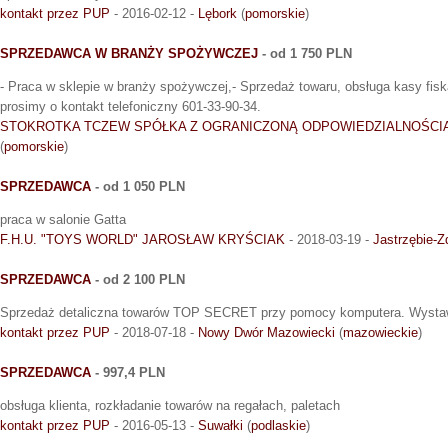
kontakt przez PUP
- 2016-02-12 -
Lębork
(
pomorskie
)
SPRZEDAWCA W BRANŻY SPOŻYWCZEJ
- od 1 750 PLN
- Praca w sklepie w branży spożywczej,- Sprzedaż towaru, obsługa kasy fis
prosimy o kontakt telefoniczny 601-33-90-34.
STOKROTKA TCZEW SPÓŁKA Z OGRANICZONĄ ODPOWIEDZIALNOŚCI
(
pomorskie
)
SPRZEDAWCA
- od 1 050 PLN
praca w salonie Gatta
F.H.U. "TOYS WORLD" JAROSŁAW KRYŚCIAK
- 2018-03-19 -
Jastrzębie-Z
SPRZEDAWCA
- od 2 100 PLN
Sprzedaż detaliczna towarów TOP SECRET przy pomocy komputera. Wystawia
kontakt przez PUP
- 2018-07-18 -
Nowy Dwór Mazowiecki
(
mazowieckie
)
SPRZEDAWCA
- 997,4 PLN
obsługa klienta, rozkładanie towarów na regałach, paletach
kontakt przez PUP
- 2016-05-13 -
Suwałki
(
podlaskie
)