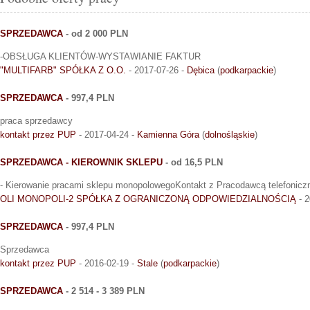
SPRZEDAWCA
- od 2 000 PLN
-OBSŁUGA KLIENTÓW-WYSTAWIANIE FAKTUR
"MULTIFARB" SPÓŁKA Z O.O.
- 2017-07-26 -
Dębica
(
podkarpackie
)
SPRZEDAWCA
- 997,4 PLN
praca sprzedawcy
kontakt przez PUP
- 2017-04-24 -
Kamienna Góra
(
dolnośląskie
)
SPRZEDAWCA - KIEROWNIK SKLEPU
- od 16,5 PLN
- Kierowanie pracami sklepu monopolowegoKontakt z Pracodawcą telefonicz
OLI MONOPOLI-2 SPÓŁKA Z OGRANICZONĄ ODPOWIEDZIALNOŚCIĄ
- 2
SPRZEDAWCA
- 997,4 PLN
Sprzedawca
kontakt przez PUP
- 2016-02-19 -
Stale
(
podkarpackie
)
SPRZEDAWCA
- 2 514 - 3 389 PLN