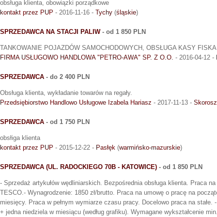
obsługa klienta, obowiązki porządkowe
kontakt przez PUP
- 2016-11-16 -
Tychy
(
śląskie
)
SPRZEDAWCA NA STACJI PALIW
- od 1 850 PLN
TANKOWANIE POJAZDÓW SAMOCHODOWYCH, OBSŁUGA KASY FISKA
FIRMA USŁUGOWO HANDLOWA "PETRO-AWA" SP. Z O.O.
- 2016-04-12 -
SPRZEDAWCA
- do 2 400 PLN
Obsługa klienta, wykładanie towarów na regały.
Przedsiębiorstwo Handlowo Usługowe Izabela Hariasz
- 2017-11-13 -
Skoros
SPRZEDAWCA
- od 1 750 PLN
obsłiga klienta
kontakt przez PUP
- 2015-12-22 -
Pasłęk
(
warmińsko-mazurskie
)
SPRZEDAWCA (UL. RADOCKIEGO 70B - KATOWICE)
- od 1 850 PLN
- Sprzedaż artykułów wędliniarskich. Bezpośrednia obsługa klienta. Praca n
TESCO.- Wynagrodzenie: 1850 zł/brutto. Praca na umowę o pracę na począte
miesięcy. Praca w pełnym wymiarze czasu pracy. Docelowo praca na stałe. -
+ jedna niedziela w miesiącu (według grafiku). Wymagane wykształcenie min