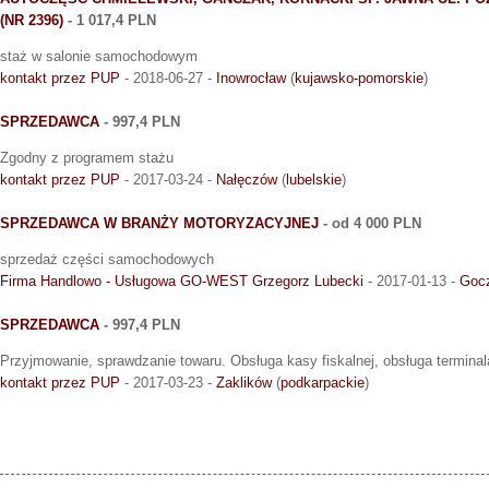
(NR 2396)
- 1 017,4 PLN
staż w salonie samochodowym
kontakt przez PUP
- 2018-06-27 -
Inowrocław
(
kujawsko-pomorskie
)
SPRZEDAWCA
- 997,4 PLN
Zgodny z programem stażu
kontakt przez PUP
- 2017-03-24 -
Nałęczów
(
lubelskie
)
SPRZEDAWCA W BRANŻY MOTORYZACYJNEJ
- od 4 000 PLN
sprzedaż części samochodowych
Firma Handlowo - Usługowa GO-WEST Grzegorz Lubecki
- 2017-01-13 -
Gocz
SPRZEDAWCA
- 997,4 PLN
Przyjmowanie, sprawdzanie towaru. Obsługa kasy fiskalnej, obsługa terminal
kontakt przez PUP
- 2017-03-23 -
Zaklików
(
podkarpackie
)