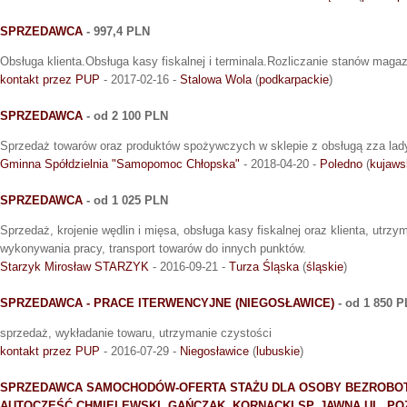
SPRZEDAWCA
- 997,4 PLN
Obsługa klienta.Obsługa kasy fiskalnej i terminala.Rozliczanie stanów mag
kontakt przez PUP
- 2017-02-16 -
Stalowa Wola
(
podkarpackie
)
SPRZEDAWCA
- od 2 100 PLN
Sprzedaż towarów oraz produktów spożywczych w sklepie z obsługą zza lad
Gminna Spółdzielnia "Samopomoc Chłopska"
- 2018-04-20 -
Poledno
(
kujaws
SPRZEDAWCA
- od 1 025 PLN
Sprzedaż, krojenie wędlin i mięsa, obsługa kasy fiskalnej oraz klienta, utr
wykonywania pracy, transport towarów do innych punktów.
Starzyk Mirosław STARZYK
- 2016-09-21 -
Turza Śląska
(
śląskie
)
SPRZEDAWCA - PRACE ITERWENCYJNE (NIEGOSŁAWICE)
- od 1 850 
sprzedaż, wykładanie towaru, utrzymanie czystości
kontakt przez PUP
- 2016-07-29 -
Niegosławice
(
lubuskie
)
SPRZEDAWCA SAMOCHODÓW-OFERTA STAŻU DLA OSOBY BEZROBOTNE
AUTOCZĘŚĆ CHMIELEWSKI, GAŃCZAK, KORNACKI SP. JAWNA UL. P