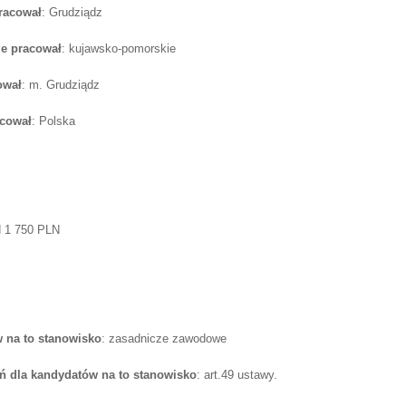
pracował
: Grudziądz
e pracował
: kujawsko-pomorskie
ował
: m. Grudziądz
acował
: Polska
d 1 750 PLN
 na to stanowisko
: zasadnicze zawodowe
 dla kandydatów na to stanowisko
: art.49 ustawy.