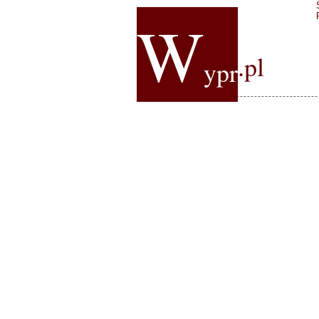
W
.pl
ypr