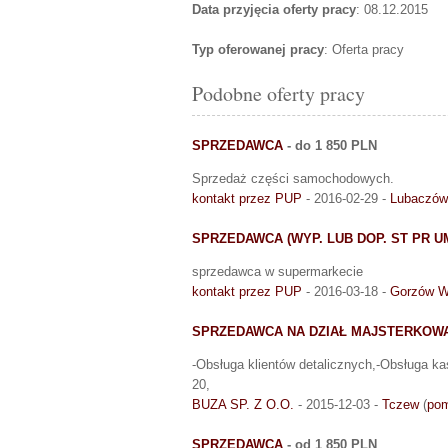
Data przyjęcia oferty pracy
: 08.12.2015
Typ oferowanej pracy
: Oferta pracy
Podobne oferty pracy
SPRZEDAWCA
- do 1 850 PLN
Sprzedaż części samochodowych.
kontakt przez PUP
- 2016-02-29 -
Lubaczów
SPRZEDAWCA (WYP. LUB DOP. ST PR UM
sprzedawca w supermarkecie
kontakt przez PUP
- 2016-03-18 -
Gorzów Wi
SPRZEDAWCA NA DZIAŁ MAJSTERKOW
-Obsługa klientów detalicznych,-Obsługa kas
20,
BUZA SP. Z O.O.
- 2015-12-03 -
Tczew
(
pom
SPRZEDAWCA
- od 1 850 PLN