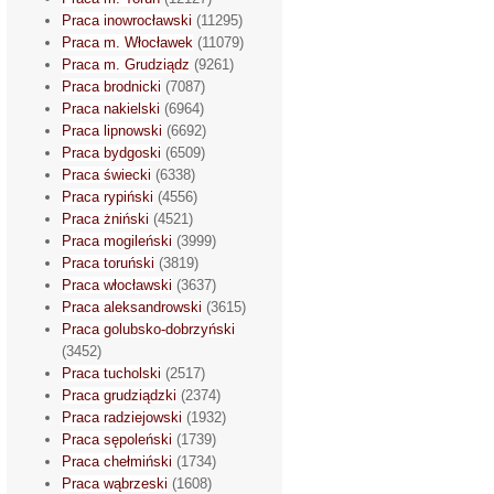
Praca inowrocławski
(11295)
Praca m. Włocławek
(11079)
Praca m. Grudziądz
(9261)
Praca brodnicki
(7087)
Praca nakielski
(6964)
Praca lipnowski
(6692)
Praca bydgoski
(6509)
Praca świecki
(6338)
Praca rypiński
(4556)
Praca żniński
(4521)
Praca mogileński
(3999)
Praca toruński
(3819)
Praca włocławski
(3637)
Praca aleksandrowski
(3615)
Praca golubsko-dobrzyński
(3452)
Praca tucholski
(2517)
Praca grudziądzki
(2374)
Praca radziejowski
(1932)
Praca sępoleński
(1739)
Praca chełmiński
(1734)
Praca wąbrzeski
(1608)