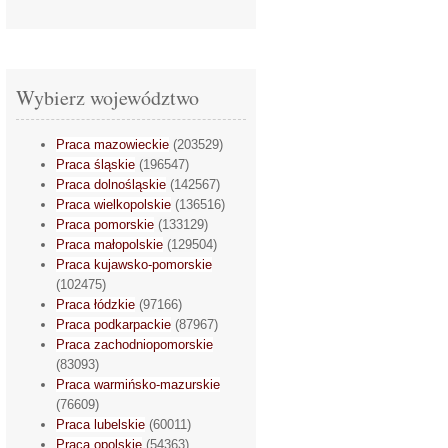
Wybierz województwo
Praca mazowieckie
(203529)
Praca śląskie
(196547)
Praca dolnośląskie
(142567)
Praca wielkopolskie
(136516)
Praca pomorskie
(133129)
Praca małopolskie
(129504)
Praca kujawsko-pomorskie
(102475)
Praca łódzkie
(97166)
Praca podkarpackie
(87967)
Praca zachodniopomorskie
(83093)
Praca warmińsko-mazurskie
(76609)
Praca lubelskie
(60011)
Praca opolskie
(54363)