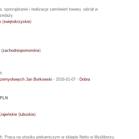
a, sporządzanie i realizacje zamówień towaru, udział w
rzedaży.
n
(
świętokrzyskie
)
(
zachodniopomorskie
)
h
rzemysłowych Jan Borkowski
- 2016-01-07 -
Dobra
 PLN
Krajeńskie
(
lubuskie
)
. Praca na stosiku piekarniczym w sklepie Netto w Myśliborzu.