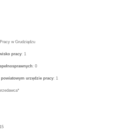
 Pracy w Grudziądzu
wisko pracy
: 1
iepełnosprawnych
: 0
w powiatowym urzędzie pracy
: 1
przedawca*
15