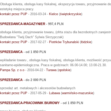
Obsługa klienta, obsługa kasy fiskalnej, ekspozycja towaru, przyjmowanie do
estetykę miejsca pracy.
kontakt przez PUP
- 2016-03-24 -
Kielce
(
świętokrzyskie
)
SPRZEDAWCA-MAGAZYNIER
- 997,4 PLN
obsługa klienta, przyjmowanie towaru, (ofrta stażu dla bezrobotnych zareje
Budowlana "Twój Dach" Sylwia Skrzypczak)
kontakt przez PUP
- 2017-02-27 -
Piotrków Trybunalski
(
łódzkie
)
SPRZEDAWCA
- od 1 850 PLN
wykładanie towaru , obsługa kasy fiskalnej, obsługa klienta, możliwość p
sanitarno-epidemiologiczna. Praca w godzinach: 06.00-14.00; 13.00-21.30.
Pampa Sp. z o.o
- 2016-04-22 -
Turawa
(
opolskie
)
SPRZEDAWCA
- do 2 000 PLN
sprzedaż art. metalowych i akcesoriów budowlanych
kontakt przez PUP
- 2017-05-29 -
Lubawa
(
warmińsko-mazurskie
)
SPRZEDAWCA-PRACOWNIK BIUROWY
- od 1 850 PLN