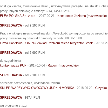
obsługa klienta, towarowanie działu, utrzymywanie porządku na stoisku, obs
pracy innych działów; 2 zmiany: 6-14, 14:30-22:30
ELEA POLSKA Sp. z o.o.
- 2017-09-21 -
Konstancin-Jeziorna
(
mazowieckie
)
SPRZEDAWCA
- od 2 100 PLN
Praca w sklepie miesno-wędlinarskim.Wysokość wynagrodzenia do uzgodnien
pracy proszone są o kontakt osobisty w godz. 08.00-16.00
Firma Handlowa DOMINO Zakład Rozbioru Mięsa Krzysztof Brdak
- 2018-02-
SPRZEDAWCA
- od 2 000 PLN
do uzgodnienia
kontakt przez PUP
- 2017-10-04 -
Radom
(
mazowieckie
)
SPRZEDAWCA
- od 2 100 PLN
sprzedaż bezpośrednia, wykładanie towaru
SKLEP WARZYWNO-OWOCOWY JURKIN MONIKA
- 2018-06-20 -
Giżycko
SPRZEDAWCA
- 997,4 PLN
wg programu stażu