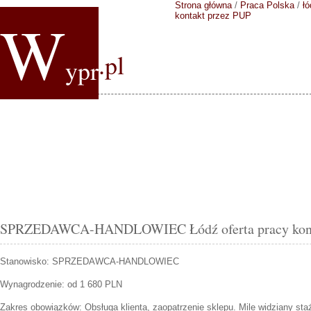
Strona główna
/
Praca Polska
/
łó
W
kontakt przez PUP
.pl
ypr
SPRZEDAWCA-HANDLOWIEC Łódź oferta pracy kont
Stanowisko:
SPRZEDAWCA-HANDLOWIEC
Wynagrodzenie: od 1 680 PLN
Zakres obowiązków:
Obsługa klienta, zaopatrzenie sklepu. Mile widziany st