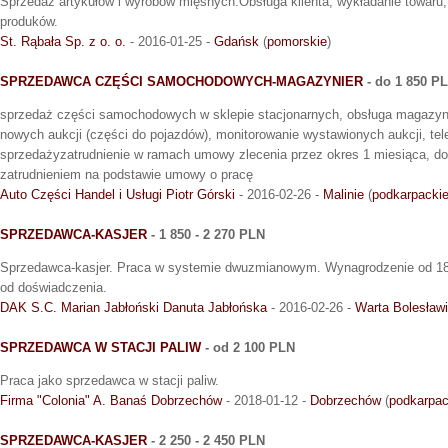
Sprzedaż artykułów i wyrobów mięsnych.Obsługa klienta, wykładanie towaru,
produków.
St. Rąbała Sp. z o. o.
- 2016-01-25 -
Gdańsk
(
pomorskie
)
SPRZEDAWCA CZĘŚCI SAMOCHODOWYCH-MAGAZYNIER
- do 1 850 P
sprzedaż części samochodowych w sklepie stacjonarnych, obsługa magazyn
nowych aukcji (części do pojazdów), monitorowanie wystawionych aukcji, tel
sprzedażyzatrudnienie w ramach umowy zlecenia przez okres 1 miesiąca, doc
zatrudnieniem na podstawie umowy o pracę
Auto Części Handel i Usługi Piotr Górski
- 2016-02-26 -
Malinie
(
podkarpacki
SPRZEDAWCA-KASJER
- 1 850 - 2 270 PLN
Sprzedawca-kasjer. Praca w systemie dwuzmianowym. Wynagrodzenie od 185
od doświadczenia.
DAK S.C. Marian Jabłoński Danuta Jabłońska
- 2016-02-26 -
Warta Bolesław
SPRZEDAWCA W STACJI PALIW
- od 2 100 PLN
Praca jako sprzedawca w stacji paliw.
Firma "Colonia" A. Banaś Dobrzechów
- 2018-01-12 -
Dobrzechów
(
podkarpac
SPRZEDAWCA-KASJER
- 2 250 - 2 450 PLN