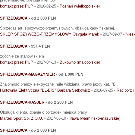
prace biurowe, obsługa klientów
kontakt przez PUP
- 2016-02-25 -
Poznań
(
wielkopolskie
)
SPRZEDAWCA
- od 2 000 PLN
Sprzedaż art. spożywczo-przemysłowych, obsługa kasy fiskalnej.
SKLEP SPOŻYWCZO-PRZEMYSŁOWY Ożygała Marek
- 2017-09-07 -
Nies
SPRZEDAWCA
- 997,4 PLN
zgodnie ze stanowiskiem
kontakt przez PUP
- 2017-04-13 -
Bukowno
(
małopolskie
)
SPRZEDAWCA-MAGAZYNIER
- od 1 900 PLN
Znajomość branży elektrycznej mile widziana, prawo jazdy kat. "B".
Hurtownia Elektryczna "EL-BIS" Barbara Setkowicz
- 2016-07-25 -
Racibórz
(
SPRZEDAWCA-KASJER
- do 2 200 PLN
Obsługa klienta, dbanie o porządek miejsca pracy
Martes Sport Sp. Z.O.O.
- 2017-06-10 -
Iława
(
warmińsko-mazurskie
)
SPRZEDAWCA
- do 2 000 PLN