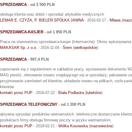
SPRZEDAWCA
- od 2 500 PLN
obsługa klienta oraz dobór i sprzedaż artykułów medycznych
LEMAR E. CZYŻA, P. BIELEŃ SPÓŁKA JAWNA
- 2016-02-17 -
Mława
(
mazo
SPRZEDAWCA-KASJER
- od 1 850 PLN
Praca na stanowiskou sprzedawca-kasjer (Intermarche). Okres wykonywani
MAKASAR Sp. z o.o.
- 2016-11-04 -
Śrem
(
wielkopolskie
)
SPRZEDAWCA
- 997,4 PLN
zapoznanie się z regulaminem w zakładzie pracy, wystawianie dokumentu W
MAG prestiż, oferowanie towaru znajdującego się w sprzedaży, pakowanie za
przyjmowanie zamówień od klientów, układanie towaru na półkach, rozliczani
klientów
kontakt przez PUP
- 2016-07-22 -
Biała Podlaska
(
lubelskie
)
SPRZEDAWCA TELEFONICZNY
- od 1 200 PLN
aktywna sprzedaż produktów wietnamskich. telefoniczne dostarczanie klient
produktach firmy.obsługa firmowej poczty w języku wietnamskim.
kontakt przez PUP
- 2018-02-21 -
Wólka Kosowska
(
mazowieckie
)