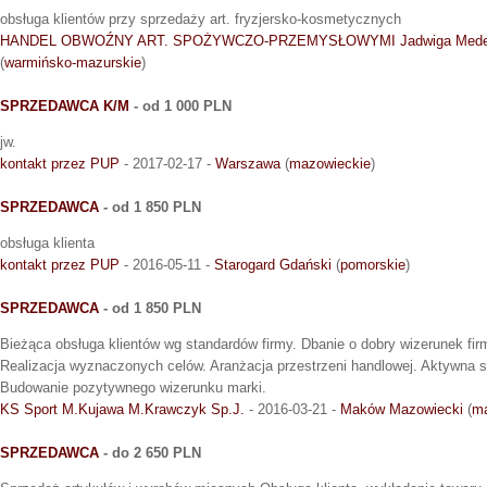
obsługa klientów przy sprzedaży art. fryzjersko-kosmetycznych
HANDEL OBWOŹNY ART. SPOŻYWCZO-PRZEMYSŁOWYMI Jadwiga Mede
(
warmińsko-mazurskie
)
SPRZEDAWCA K/M
- od 1 000 PLN
jw.
kontakt przez PUP
- 2017-02-17 -
Warszawa
(
mazowieckie
)
SPRZEDAWCA
- od 1 850 PLN
obsługa klienta
kontakt przez PUP
- 2016-05-11 -
Starogard Gdański
(
pomorskie
)
SPRZEDAWCA
- od 1 850 PLN
Bieżąca obsługa klientów wg standardów firmy. Dbanie o dobry wizerunek firm
Realizacja wyznaczonych celów. Aranżacja przestrzeni handlowej. Aktywna 
Budowanie pozytywnego wizerunku marki.
KS Sport M.Kujawa M.Krawczyk Sp.J.
- 2016-03-21 -
Maków Mazowiecki
(
ma
SPRZEDAWCA
- do 2 650 PLN