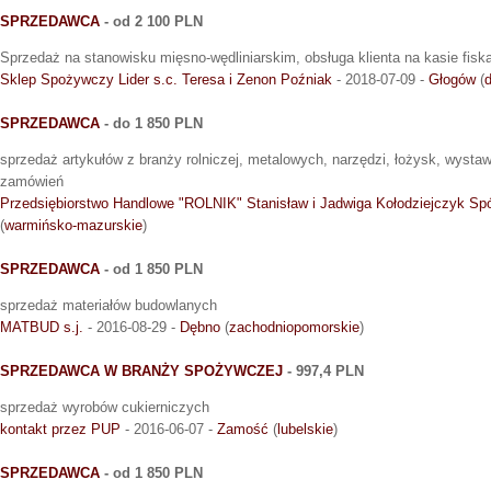
SPRZEDAWCA
- od 2 100 PLN
Sprzedaż na stanowisku mięsno-wędliniarskim, obsługa klienta na kasie fiska
Sklep Spożywczy Lider s.c. Teresa i Zenon Poźniak
- 2018-07-09 -
Głogów
(
d
SPRZEDAWCA
- do 1 850 PLN
sprzedaż artykułów z branży rolniczej, metalowych, narzędzi, łożysk, wystawi
zamówień
Przedsiębiorstwo Handlowe "ROLNIK" Stanisław i Jadwiga Kołodziejczyk Sp
(
warmińsko-mazurskie
)
SPRZEDAWCA
- od 1 850 PLN
sprzedaż materiałów budowlanych
MATBUD s.j.
- 2016-08-29 -
Dębno
(
zachodniopomorskie
)
SPRZEDAWCA W BRANŻY SPOŻYWCZEJ
- 997,4 PLN
sprzedaż wyrobów cukierniczych
kontakt przez PUP
- 2016-06-07 -
Zamość
(
lubelskie
)
SPRZEDAWCA
- od 1 850 PLN