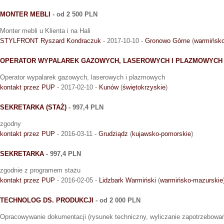
MONTER MEBLI
- od 2 500 PLN
Monter mebli u Klienta i na Hali
STYLFRONT Ryszard Kondraczuk
- 2017-10-10 -
Gronowo Górne
(
warmińsko
OPERATOR WYPALAREK GAZOWYCH, LASEROWYCH I PLAZMOWYCH
Operator wypalarek gazowych, laserowych i plazmowych
kontakt przez PUP
- 2017-02-10 -
Kunów
(
świętokrzyskie
)
SEKRETARKA (STAŻ)
- 997,4 PLN
zgodny
kontakt przez PUP
- 2016-03-11 -
Grudziądz
(
kujawsko-pomorskie
)
SEKRETARKA
- 997,4 PLN
zgodnie z programem stażu
kontakt przez PUP
- 2016-02-05 -
Lidzbark Warmiński
(
warmińsko-mazurskie
TECHNOLOG DS. PRODUKCJI
- od 2 000 PLN
Opracowywanie dokumentacji (rysunek techniczny, wyliczanie zapotrzebowa