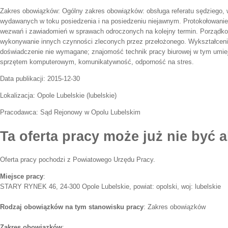
Zakres obowiązków:
Ogólny zakres obowiązków: obsługa referatu sędziego,
wydawanych w toku posiedzenia i na posiedzeniu niejawnym. Protokołowani
wezwań i zawiadomień w sprawach odroczonych na kolejny termin. Porządk
wykonywanie innych czynności zleconych przez przełożonego. Wykształceni
doświadczenie nie wymagane; znajomość technik pracy biurowej w tym umiej
sprzętem komputerowym, komunikatywność, odporność na stres.
Data publikacji:
2015-12-30
Lokalizacja:
Opole Lubelskie
(
lubelskie
)
Pracodawca:
Sąd Rejonowy w Opolu Lubelskim
Ta oferta pracy może już nie być a
Oferta pracy pochodzi z Powiatowego Urzędu Pracy.
Miejsce pracy
:
STARY RYNEK 46, 24-300 Opole Lubelskie, powiat: opolski, woj: lubelskie
Rodzaj obowiązków na tym stanowisku pracy
: Zakres obowiązków
Zakres obowiązków
: