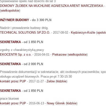
Sprawowanie opieki nad dziećmi do lat 3
DOMOWY ŻŁOBEK NA MUCHLINIE AGNIESZKA ARENT MARCZEWSKA
- 
(
wielkopolskie
)
INŻYNIER BUDOWY
- do 3 300 PLN
Nadzór i prowadzenie budowy dróg.
TECHNICAL SOLUTIONS SP.ZO.O.
- 2017-08-02 -
Kędzierzyn-Koźle
(
opolsk
SEKRETARKA
- od 1 850 PLN
zgodny z charakterystyką pracy
EKOCENTR Sp. z o.o.
- 2016-04-01 -
Piekarzew
(
wielkopolskie
)
SEKRETARKA
- od 2 000 PLN
Prowadzenie dokumentacji w sekretariacie, akt osobowych pracowników, sp
obsługa urządzeń biurowych. Praca pn-pt 7:30-15:30
kontakt przez PUP
- 2017-11-27 -
Zelów
(
łódzkie
)
SEKRETARKA
- od 1 850 PLN
prace biurowe
kontakt przez PUP
- 2016-06-13 -
Nowy Glinnik
(
łódzkie
)