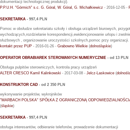
dokumentacji technologicznej produkcji).
P.P.U.H. "Górmich" s.c. G. Góral, W. Góral, G. Michałkiewicz
- 2016-12-05 -
SEKRETARKA
- 997,4 PLN
Pomoc w obsłudze sekretariatu szkoły i obsługa urządzeń biurowych, przygo
wychodzących,rozdzielanie korespondencji,ewidencjonowanie urlopu i zwolnień
służbowych , organizowanie uroczystości szkolnych,pomoc przy organizacji.
kontakt przez PUP
- 2016-01-26 -
Grabowno Wielkie
(
dolnośląskie
)
OPERATOR OBRABIAREK STEROWANYCH NUMERYCZNIE
- od 13 PLN
Obsługa pulpitów sterowniczych, kontrola pracy urządzeń
ALTER CRESCO Kamil Kalinkowski
- 2017-03-08 -
Jelcz-Laskowice
(
dolnośl
KONSTRUKTOR CAD
- od 2 350 PLN
wykonywanie projektów, wykrojników
"MARBACH POLSKA" SPÓŁKA Z OGRANICZONĄ ODPOWIEDZIALNOŚCI
(
śląskie
)
SEKRETARKA
- 997,4 PLN
obsługa interesantów, odbieranie telefonów, prowadzenie dokumentacji