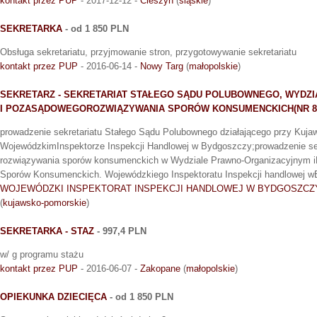
kontakt przez PUP
- 2017-12-12 -
Cieszyn
(
śląskie
)
SEKRETARKA
- od 1 850 PLN
Obsługa sekretariatu, przyjmowanie stron, przygotowywanie sekretariatu
kontakt przez PUP
- 2016-06-14 -
Nowy Targ
(
małopolskie
)
SEKRETARZ - SEKRETARIAT STAŁEGO SĄDU POLUBOWNEGO, WYDZ
I POZASĄDOWEGOROZWIĄZYWANIA SPORÓW KONSUMENCKICH(NR 8
prowadzenie sekretariatu Stałego Sądu Polubownego działającego przy Kuj
WojewódzkimInspektorze Inspekcji Handlowej w Bydgoszczy;prowadzenie se
rozwiązywania sporów konsumenckich w Wydziale Prawno-Organizacyjnym
Sporów Konsumenckich. Wojewódzkiego Inspektoratu Inspekcji handlowej 
WOJEWÓDZKI INSPEKTORAT INSPEKCJI HANDLOWEJ W BYDGOSZCZ
(
kujawsko-pomorskie
)
SEKRETARKA - STAZ
- 997,4 PLN
w/ g programu stażu
kontakt przez PUP
- 2016-06-07 -
Zakopane
(
małopolskie
)
OPIEKUNKA DZIECIĘCA
- od 1 850 PLN