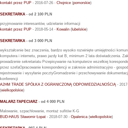
kontakt przez PUP
- 2016-07-26 -
Chojnice
(
pomorskie
)
SEKRETARKA
- od 2 100 PLN
przyjmowanie interesantów, udzielanie informacji
kontakt przez PUP
- 2018-05-14 -
Kowalin
(
lubelskie
)
SEKRETARKA
- od 3 000 PLN
wykształcenie bez znaczenia, bardzo wysoko rozwinięte umiejętności komun
komputera i internetu, prawo jazdy kat B, minimum 2 lata doświadczenia. Z
prowadzenie sekretariatu Przepisywanie na komputerze wszelkiej koresponde
przez szefaOpracowanie korespondencji w zakresie administracyjno - gosp
rejestrowanie i wysyłanie pocztyGromadzenie i przechowywanie dokumentacj
konferencji
A2HM TRADE SPÓŁKA Z OGRANICZONĄ ODPOWIEDZIALNOŚCIĄ
- 2017
(
wielkopolskie
)
MALARZ-TAPECIARZ
- od 4 000 PLN
Malowanie, szpachlowanie, montaż sufitów K-G
BUD-HAUS Sławomir Łopat
- 2018-07-30 -
Opalenica
(
wielkopolskie
)