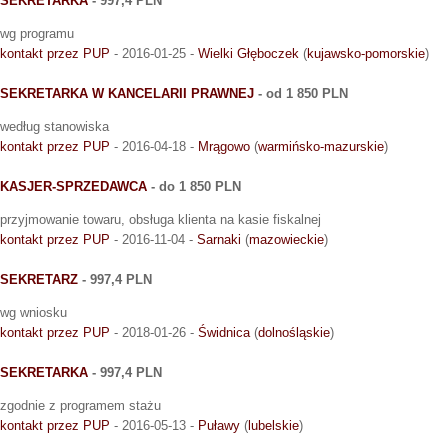
SEKRETARKA
- 997,4 PLN
wg programu
kontakt przez PUP
- 2016-01-25 -
Wielki Głęboczek
(
kujawsko-pomorskie
)
SEKRETARKA W KANCELARII PRAWNEJ
- od 1 850 PLN
według stanowiska
kontakt przez PUP
- 2016-04-18 -
Mrągowo
(
warmińsko-mazurskie
)
KASJER-SPRZEDAWCA
- do 1 850 PLN
przyjmowanie towaru, obsługa klienta na kasie fiskalnej
kontakt przez PUP
- 2016-11-04 -
Sarnaki
(
mazowieckie
)
SEKRETARZ
- 997,4 PLN
wg wniosku
kontakt przez PUP
- 2018-01-26 -
Świdnica
(
dolnośląskie
)
SEKRETARKA
- 997,4 PLN
zgodnie z programem stażu
kontakt przez PUP
- 2016-05-13 -
Puławy
(
lubelskie
)