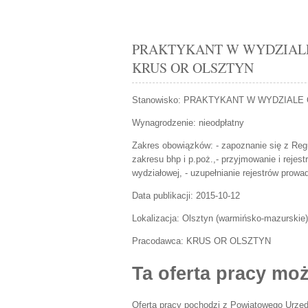
PRAKTYKANT W WYDZIALE O
KRUS OR OLSZTYN
Stanowisko:
PRAKTYKANT W WYDZIALE 
Wynagrodzenie: nieodpłatny
Zakres obowiązków:
- zapoznanie się z Re
zakresu bhp i p.poż.,- przyjmowanie i reje
wydziałowej, - uzupełnianie rejestrów prow
Data publikacji:
2015-10-12
Lokalizacja:
Olsztyn
(
warmińsko-mazurskie
)
Pracodawca:
KRUS OR OLSZTYN
Ta oferta pracy moż
Oferta pracy pochodzi z Powiatowego Urzęd