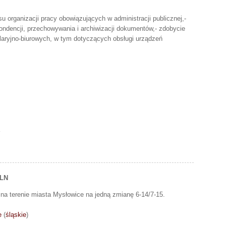
u organizacji pracy obowiązujących w administracji publicznej,-
ndencji, przechowywania i archiwizacji dokumentów,- zdobycie
laryjno-biurowych, w tym dotyczących obsługi urządzeń
PLN
a terenie miasta Mysłowice na jedną zmianę 6-14/7-15.
e
(
śląskie
)