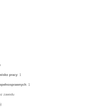
n
wisko pracy
: 1
iepełnosprawnych
: 1
bez zawodu
a)