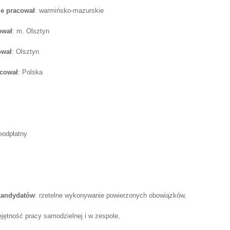
e pracował
: warmińsko-mazurskie
ował
: m. Olsztyn
ował
: Olsztyn
acował
: Polska
ieodpłatny
 kandydatów
: rzetelne wykonywanie powierzonych obowiązków,
ejętność pracy samodzielnej i w zespole,