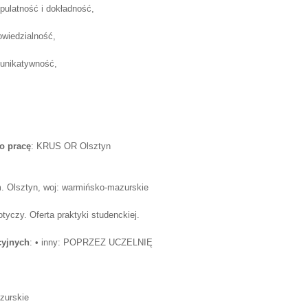
upulatność i dokładność,
owiedzialność,
unikatywność,
o pracę
: KRUS OR Olsztyn
. Olsztyn, woj: warmińsko-mazurskie
otyczy. Oferta praktyki studenckiej.
cyjnych
: • inny: POPRZEZ UCZELNIĘ
zurskie