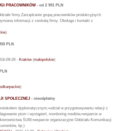
UGI PRACOWNIKÓW
- od 2 991 PLN
ddziałe firmy.Zarządzanie grupą pracowników produkcyjnych.
ymiana informacji z centralą firmy. Obsługa i kontakt z
zkie
)
850 PLN
016-09-28 -
Kraków
(
małopolskie
)
 PLN
odkarpackie
)
JI SPOŁECZNEJ
- nieodpłatny
rotokołem dyplomatycznym,•udział w przygotowywaniu relacji z
agowanie pism i wystąpień, monitoring mediów,•wsparcie w
 kierownictwa ŚUW,•wsparcie organizacyjne Oddziału Komunikacji
umentów, itp.)