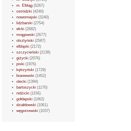
m. Elbląg
(5267)
ostródzki
(4240)
nowomiejski
(3240)
lidzbarski
(2754)
ełcki
(2682)
mrągowski
(2677)
olsztyński
(2587)
elbląski
(2172)
szczycieński
(2138)
giżycki
(2076)
piski
(1976)
kętrzyński
(1729)
braniewski
(1452)
olecki
(1394)
bartoszycki
(1170)
nidzicki
(1156)
gołdapski
(1062)
działdowski
(1061)
węgorzewski
(1037)