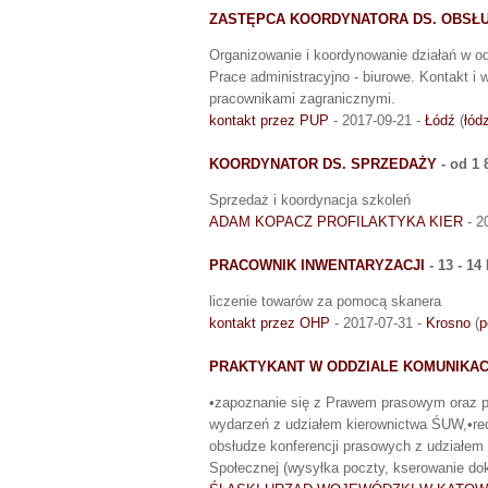
ZASTĘPCA KOORDYNATORA DS. OBSŁ
Organizowanie i koordynowanie działań w o
Prace administracyjno - biurowe. Kontakt i w
pracownikami zagranicznymi.
kontakt przez PUP
- 2017-09-21 -
Łódź
(
łód
KOORDYNATOR DS. SPRZEDAŻY
- od 1 
Sprzedaż i koordynacja szkoleń
ADAM KOPACZ PROFILAKTYKA KIER
- 2
PRACOWNIK INWENTARYZACJI
- 13 - 14
liczenie towarów za pomocą skanera
kontakt przez OHP
- 2017-07-31 -
Krosno
(
p
PRAKTYKANT W ODDZIALE KOMUNIKAC
•zapoznanie się z Prawem prasowym oraz p
wydarzeń z udziałem kierownictwa ŚUW,•red
obsłudze konferencji prasowych z udziałem
Społecznej (wysyłka poczty, kserowanie dok