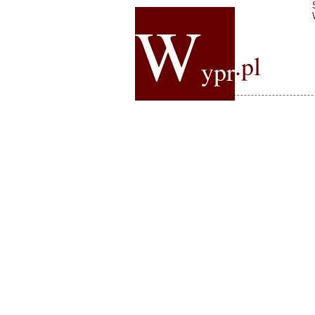
W
.pl
ypr