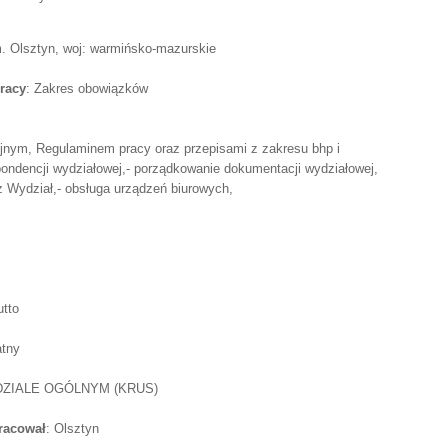
. Olsztyn, woj: warmińsko-mazurskie
racy
: Zakres obowiązków
jnym, Regulaminem pracy oraz przepisami z zakresu bhp i
spondencji wydziałowej,- porządkowanie dokumentacji wydziałowej,
z Wydział,- obsługa urządzeń biurowych,
utto
atny
ZIALE OGÓLNYM (KRUS)
pracował
: Olsztyn