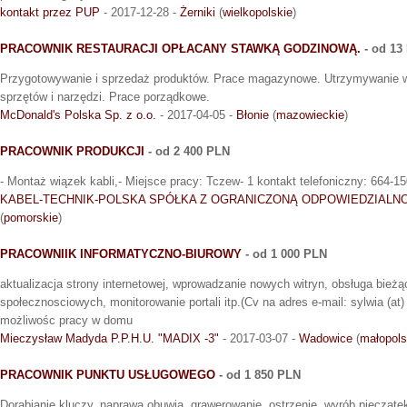
kontakt przez PUP
- 2017-12-28 -
Żerniki
(
wielkopolskie
)
PRACOWNIK RESTAURACJI OPŁACANY STAWKĄ GODZINOWĄ.
- od 13
Przygotowywanie i sprzedaż produktów. Prace magazynowe. Utrzymywanie 
sprzętów i narzędzi. Prace porządkowe.
McDonald's Polska Sp. z o.o.
- 2017-04-05 -
Błonie
(
mazowieckie
)
PRACOWNIK PRODUKCJI
- od 2 400 PLN
- Montaż wiązek kabli,- Miejsce pracy: Tczew- 1 kontakt telefoniczny: 664-1
KABEL-TECHNIK-POLSKA SPÓŁKA Z OGRANICZONĄ ODPOWIEDZIALN
(
pomorskie
)
PRACOWNIIK INFORMATYCZNO-BIUROWY
- od 1 000 PLN
aktualizacja strony internetowej, wprowadzanie nowych witryn, obsługa bieżąc
społecznosciowych, monitorowanie portali itp.(Cv na adres e-mail: sylwia (at) 
możliwośc pracy w domu
Mieczysław Madyda P.P.H.U. "MADIX -3"
- 2017-03-07 -
Wadowice
(
małopols
PRACOWNIK PUNKTU USŁUGOWEGO
- od 1 850 PLN
Dorabianie kluczy, naprawa obuwia, grawerowanie, ostrzenie, wyrób piecząte