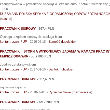
zaangażowania w powierzone obowiązki. Własne auto. Kontakt telefoniczny (
16:00.
DUSSMANN POLSKA SPÓŁKA Z OGRANICZONĄ ODPOWIEDZIALNOŚCI
(
śląskie
)
PRACOWNIK BIUROWY
- 997,4 PLN
Obsługa urządzeń biurowych, obsługa biura.
kontakt przez PUP
- 2016-05-18 -
Zamość
(
lubelskie
)
PRACOWNIK II STOPNIA WYKONUJĄCY ZADANIA W RAMACH PRAC I
UMPI/17/0004/W06
- od 2 000 PLN
zgodnie ze stanowiskiem
kontakt przez PUP
- 2017-01-16 -
Santok
(
lubuskie
)
PRACOWNIK BIUROWY
- 997,4 PLN
wg harmonogramu
kontakt przez PUP
- 2018-02-01 -
Rybienko Nowe
(
mazowieckie
)
PRACOWNIK BIUROWY
- od 2 500 PLN