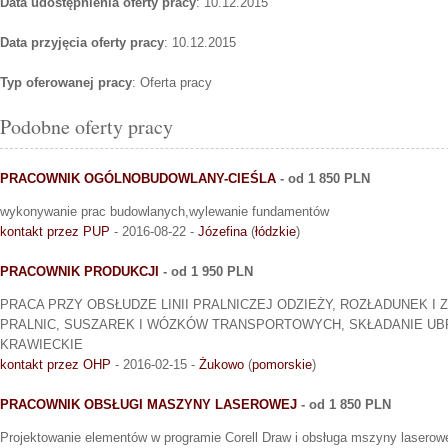
Data udostępnienia oferty pracy
: 10.12.2015
Data przyjęcia oferty pracy
: 10.12.2015
Typ oferowanej pracy
: Oferta pracy
Podobne oferty pracy
PRACOWNIK OGÓLNOBUDOWLANY-CIEŚLA
- od 1 850 PLN
wykonywanie prac budowlanych,wylewanie fundamentów
kontakt przez PUP
- 2016-08-22 -
Józefina
(
łódzkie
)
PRACOWNIK PRODUKCJI
- od 1 950 PLN
PRACA PRZY OBSŁUDZE LINII PRALNICZEJ ODZIEŻY, ROZŁADUNEK I
PRALNIC, SUSZAREK I WÓZKÓW TRANSPORTOWYCH, SKŁADANIE UB
KRAWIECKIE
kontakt przez OHP
- 2016-02-15 -
Żukowo
(
pomorskie
)
PRACOWNIK OBSŁUGI MASZYNY LASEROWEJ
- od 1 850 PLN
Projektowanie elementów w programie Corell Draw i obsługa mszyny laserowe