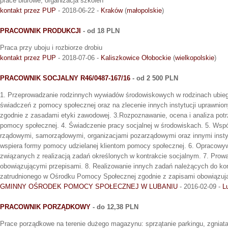
prace biurowe, organizacja szkoleń
kontakt przez PUP
- 2018-06-22 -
Kraków
(
małopolskie
)
PRACOWNIK PRODUKCJI
- od 18 PLN
Praca przy uboju i rozbiorze drobiu
kontakt przez PUP
- 2018-07-06 -
Kaliszkowice Ołobockie
(
wielkopolskie
)
PRACOWNIK SOCJALNY R46/0487-167/16
- od 2 500 PLN
1. Przeprowadzanie rodzinnych wywiadów środowiskowych w rodzinach ubieg
świadczeń z pomocy społecznej oraz na zlecenie innych instytucji uprawnio
zgodnie z zasadami etyki zawodowej. 3.Rozpoznawanie, ocena i analiza pot
pomocy społecznej. 4. Świadczenie pracy socjalnej w środowiskach. 5. Wspó
rządowymi, samorządowymi, organizacjami pozarządowymi oraz innymi instyt
wspiera formy pomocy udzielanej klientom pomocy społecznej. 6. Opracowy
związanych z realizacją zadań określonych w kontrakcie socjalnym. 7. Prow
obowiązującymi przepisami. 8. Realizowanie innych zadań należących do ko
zatrudnionego w Ośrodku Pomocy Społecznej zgodnie z zapisami obowiązuj
GMINNY OŚRODEK POMOCY SPOŁECZNEJ W LUBANIU
- 2016-02-09 -
L
PRACOWNIK PORZĄDKOWY
- do 12,38 PLN
Prace porządkowe na terenie dużego magazynu: sprzątanie parkingu, zgniat