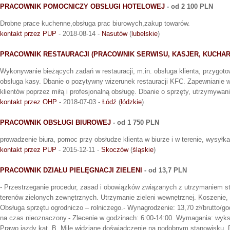
PRACOWNIK POMOCNICZY OBSŁUGI HOTELOWEJ
- od 2 100 PLN
Drobne prace kuchenne,obsługa prac biurowych,zakup towarów.
kontakt przez PUP
- 2018-08-14 -
Nasutów
(
lubelskie
)
PRACOWNIK RESTAURACJI (PRACOWNIK SERWISU, KASJER, KUCHAR
Wykonywanie bieżących zadań w restauracji, m.in. obsługa klienta, przygoto
obsługa kasy. Dbanie o pozytywny wizerunek restauracji KFC. Zapewnianie 
klientów poprzez miłą i profesjonalną obsługę. Dbanie o sprzęty, utrzymywan
kontakt przez OHP
- 2018-07-03 -
Łódź
(
łódzkie
)
PRACOWNIK OBSŁUGI BIUROWEJ
- od 1 750 PLN
prowadzenie biura, pomoc przy obsłudze klienta w biurze i w terenie, wysył
kontakt przez PUP
- 2015-12-11 -
Skoczów
(
śląskie
)
PRACOWNIK DZIAŁU PIELĘGNACJI ZIELENI
- od 13,7 PLN
- Przestrzeganie procedur, zasad i obowiązków związanych z utrzymaniem 
terenów zielonych zewnętrznych. Utrzymanie zieleni wewnętrznej. Koszenie, 
Obsługa sprzętu ogrodniczo – rolniczego.- Wynagrodzenie: 13,70 zł/brutto/g
na czas nieoznaczony.- Zlecenie w godzinach: 6:00-14:00. Wymagania: wyks
Prawo jazdy kat. B. Mile widziane doświadczenie na podobnym stanowisku. 