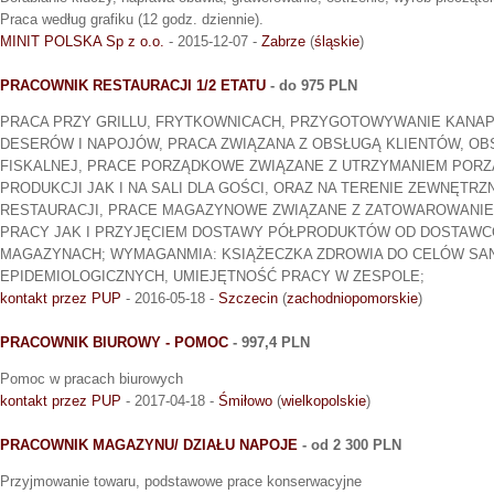
Praca według grafiku (12 godz. dziennie).
MINIT POLSKA Sp z o.o.
- 2015-12-07 -
Zabrze
(
śląskie
)
PRACOWNIK RESTAURACJI 1/2 ETATU
- do 975 PLN
PRACA PRZY GRILLU, FRYTKOWNICACH, PRZYGOTOWYWANIE KANAPE
DESERÓW I NAPOJÓW, PRACA ZWIĄZANA Z OBSŁUGĄ KLIENTÓW, OB
FISKALNEJ, PRACE PORZĄDKOWE ZWIĄZANE Z UTRZYMANIEM PORZ
PRODUKCJI JAK I NA SALI DLA GOŚCI, ORAZ NA TERENIE ZEWNĘTR
RESTAURACJI, PRACE MAGAZYNOWE ZWIĄZANE Z ZATOWAROWANI
PRACY JAK I PRZYJĘCIEM DOSTAWY PÓŁPRODUKTÓW OD DOSTAWCÓ
MAGAZYNACH; WYMAGANMIA: KSIĄŻECZKA ZDROWIA DO CELÓW SA
EPIDEMIOLOGICZNYCH, UMIEJĘTNOŚĆ PRACY W ZESPOLE;
kontakt przez PUP
- 2016-05-18 -
Szczecin
(
zachodniopomorskie
)
PRACOWNIK BIUROWY - POMOC
- 997,4 PLN
Pomoc w pracach biurowych
kontakt przez PUP
- 2017-04-18 -
Śmiłowo
(
wielkopolskie
)
PRACOWNIK MAGAZYNU/ DZIAŁU NAPOJE
- od 2 300 PLN
Przyjmowanie towaru, podstawowe prace konserwacyjne