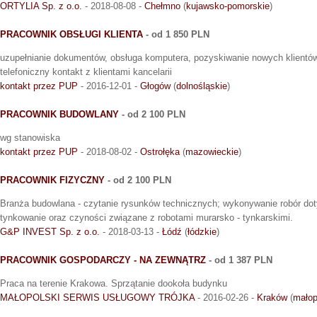
ORTYLIA Sp. z o.o.
- 2018-08-08 -
Chełmno
(
kujawsko-pomorskie
)
PRACOWNIK OBSŁUGI KLIENTA
- od 1 850 PLN
uzupełnianie dokumentów, obsługa komputera, pozyskiwanie nowych klientów
telefoniczny kontakt z klientami kancelarii
kontakt przez PUP
- 2016-12-01 -
Głogów
(
dolnośląskie
)
PRACOWNIK BUDOWLANY
- od 2 100 PLN
wg stanowiska
kontakt przez PUP
- 2018-08-02 -
Ostrołęka
(
mazowieckie
)
PRACOWNIK FIZYCZNY
- od 2 100 PLN
Branża budowlana - czytanie rysunków technicznych; wykonywanie robór d
tynkowanie oraz czyności związane z robotami murarsko - tynkarskimi.
G&P INVEST Sp. z o.o.
- 2018-03-13 -
Łódź
(
łódzkie
)
PRACOWNIK GOSPODARCZY - NA ZEWNĄTRZ
- od 1 387 PLN
Praca na terenie Krakowa. Sprzątanie dookoła budynku
MAŁOPOLSKI SERWIS USŁUGOWY TRÓJKA
- 2016-02-26 -
Kraków
(
małop