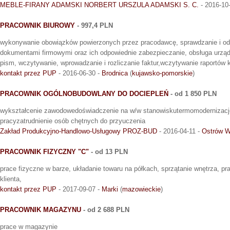
MEBLE-FIRANY ADAMSKI NORBERT URSZULA ADAMSKI S. C.
- 2016-10
PRACOWNIK BIUROWY
- 997,4 PLN
wykonywanie obowiązków powierzonych przez pracodawcę, sprawdzanie i odb
dokumentami firmowymi oraz ich odpowiednie zabezpieczanie, obsługa urzą
pism, wczytywanie, wprowadzanie i rozliczanie faktur,wczytywanie raportów
kontakt przez PUP
- 2016-06-30 -
Brodnica
(
kujawsko-pomorskie
)
PRACOWNIK OGÓLNOBUDOWLANY DO DOCIEPLEŃ
- od 1 850 PLN
wykształcenie zawodowedoświadczenie na w/w stanowiskutermomodernizac
pracyzatrudnienie osób chętnych do przyuczenia
Zakład Produkcyjno-Handlowo-Usługowy PROZ-BUD
- 2016-04-11 -
Ostrów W
PRACOWNIK FIZYCZNY "C"
- od 13 PLN
prace fizyczne w barze, układanie towaru na półkach, sprzątanie wnętrza, p
klienta,
kontakt przez PUP
- 2017-09-07 -
Marki
(
mazowieckie
)
PRACOWNIK MAGAZYNU
- od 2 688 PLN
prace w magazynie