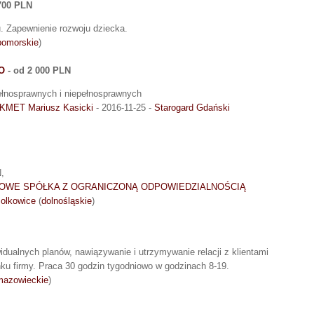
 700 PLN
. Zapewnienie rozwoju dziecka.
pomorskie
)
O
- od 2 000 PLN
ełnosprawnych i niepełnosprawnych
AKMET Mariusz Kasicki
- 2016-11-25 -
Starogard Gdański
,
OWE SPÓŁKA Z OGRANICZONĄ ODPOWIEDZIALNOŚCIĄ
olkowice
(
dolnośląskie
)
widualnych planów, nawiązywanie i utrzymywanie relacji z klientami
ku firmy. Praca 30 godzin tygodniowo w godzinach 8-19.
mazowieckie
)