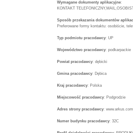
Wymagane dokumenty aplikacyjne
:
KONTAKT TELEFONICZNY,MAIL,OSOBIST
Sposób przekazania dokumentów aplika
Preferowane formy kontaktu: osobiście, tele
Typ podmiotu pracodawcy
: UP
Województwo pracodawcy
: podkarpackie
Powiat pracodawcy
: dębicki
Gmina pracodawcy
: Dębica
Kraj pracodawcy
: Polska
Miejscowość pracodawcy
: Podgrodzie
Adres strony pracodawcy
: www.arkus.com
Numer budynku pracodawcy
: 32C
Profil działalności pracodawcy
: PRODUK