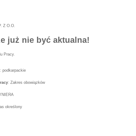
 Z O.O.
e już nie być aktualna!
u Pracy.
j: podkarpackie
racy
: Zakres obowiązków
YNIERA
as określony