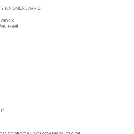
Y (CV,SKIEROWANIE)
cyjnych
:
fon, e-mail
.pl
CJA ROWERÓW I WÓZKÓW INWALIDZKICH