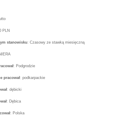
utto
50 PLN
tym stanowisku
: Czasowy ze stawką miesięczną
NIERA
pracował
: Podgrodzie
e pracował
: podkarpackie
ował
: dębicki
ował
: Dębica
acował
: Polska