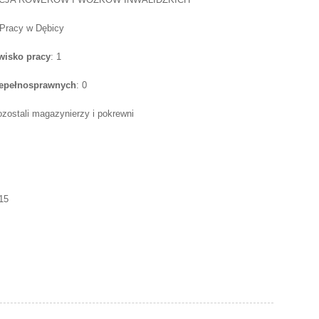
 Pracy w Dębicy
wisko pracy
: 1
iepełnosprawnych
: 0
ozostali magazynierzy i pokrewni
15