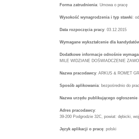
Forma zatrudnienia
: Umowa o pracę
Wysokość wynagrodzenia i typ stawki
: o
Data rozpoczęcia pracy
: 03.12.2015
Wymagane wykształcenie dla kandydatów
Dodatkowe informacje odnośnie wymagań
MILE WIDZIANE DOŚWIADCZENIE ZA
Nazwa pracodawcy
: ARKUS & ROMET GR
Sposób aplikowania
: bezpośrednio do pr
Nazwa urzędu publikującego ogłoszenie 
Adres pracodawcy
:
39-200 Podgrodzie 32C, powiat: dębicki, wo
Język aplikacji o pracę
: polski