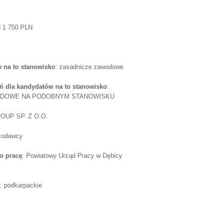
d 1 750 PLN
 na to stanowisko
: zasadnicze zawodowe
 dla kandydatów na to stanowisko
:
WODOWE NA PODOBNYM STANOWISKU
OUP SP. Z O.O.
acodawcy
o pracę
: Powiatowy Urząd Pracy w Dębicy
j: podkarpackie