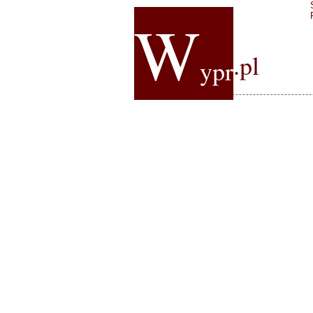
W
.pl
ypr