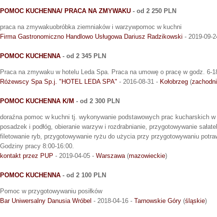
POMOC KUCHENNA/ PRACA NA ZMYWAKU
- od 2 250 PLN
praca na zmywakuobróbka ziemniaków i warzywpomoc w kuchni
Firma Gastronomiczno Handlowo Usługowa Dariusz Radzikowski
- 2019-09-2
POMOC KUCHENNA
- od 2 345 PLN
Praca na zmywaku w hotelu Leda Spa. Praca na umowę o pracę w godz. 6-1
Różewscy Spa Sp.j. "HOTEL LEDA SPA"
- 2016-08-31 -
Kołobrzeg
(
zachodn
POMOC KUCHENNA K/M
- od 2 300 PLN
doraźna pomoc w kuchni tj. wykonywanie podstawowych prac kucharskich w 
posadzek i podłóg, obieranie warzyw i rozdrabnianie, przygotowywanie sałate
filetowanie ryb, przygotowywanie ryżu do użycia przy przygotowywaniu potraw
Godziny pracy 8:00-16:00.
kontakt przez PUP
- 2019-04-05 -
Warszawa
(
mazowieckie
)
POMOC KUCHENNA
- od 2 100 PLN
Pomoc w przygotowywaniu posiłków
Bar Uniwersalny Danusia Wróbel
- 2018-04-16 -
Tarnowskie Góry
(
śląskie
)