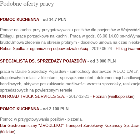
Podobne oferty pracy
POMOC KUCHENNA
- od 14,7 PLN
Pomoc na kuchni przy przygotowywaniu posiłków dla pacjentów w Wojewódz
Elblągu, prace porządkowe na kuchni. Praca w godz. 06.00 14.00 pn-ndWyna
bruttoUmowa zlecenie na okresie próbnym - docelowo umowa na czas nieokr
Rebus Spółka z ograniczoną odpowiedzialnością
- 2019-06-24 -
Elbląg
(
warmi
SPECJALISTA DS. SPRZEDAŻY POJAZDÓW
- od 3 000 PLN
praca w Dziale Sprzedaży Pojazdów - samochody dostawcze IVECO DAILY, 
dlugotrwałych relacji z klientami, sporządzanie ofert i dokumentacji handlowe
handlowych, aktywne poszukiwanie możliwości wzrostu sprzedaży, realizac
sprzedażowych na powierzonym terenie
ON ROAD TRUCK SERVICES S.A.
- 2017-12-21 -
Poznań
(
wielkopolskie
)
POMOC KUCHENNA
- od 2 100 PLN
Pomoc w przygotowywaniu posiłów - pizzeria.
Bar Gastronomiczny "ŹRÓDEŁKO" Transport Zarobkowy Kuzańscy Sp. Jaw
(
łódzkie
)