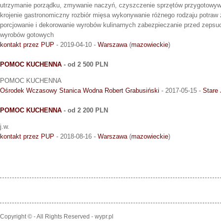
utrzymanie porządku, zmywanie naczyń, czyszczenie sprzętów przygotowywa
krojenie gastronomiczny rozbiór mięsa wykonywanie różnego rodzaju potraw
porcjowanie i dekorowanie wyrobów kulinarnych zabezpieczanie przed zepsu
wyrobów gotowych
kontakt przez PUP
- 2019-04-10 -
Warszawa
(
mazowieckie
)
POMOC KUCHENNA
- od 2 500 PLN
POMOC KUCHENNA
Ośrodek Wczasowy Stanica Wodna Robert Grabusiński
- 2017-05-15 -
Stare 
POMOC KUCHENNA
- od 2 200 PLN
j.w.
kontakt przez PUP
- 2018-08-16 -
Warszawa
(
mazowieckie
)
Copyright © - All Rights Reserved - wypr.pl