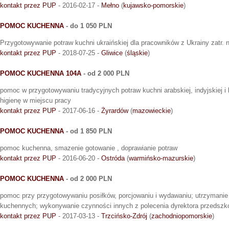
kontakt przez PUP
- 2016-02-17 -
Mełno
(
kujawsko-pomorskie
)
POMOC KUCHENNA
- do 1 050 PLN
Przygotowywanie potraw kuchni ukraińskiej dla pracowników z Ukrainy zatr. n
kontakt przez PUP
- 2018-07-25 -
Gliwice
(
śląskie
)
POMOC KUCHENNA 104A
- od 2 000 PLN
pomoc w przygotowywaniu tradycyjnych potraw kuchni arabskiej, indyjskiej i 
higienę w miejscu pracy
kontakt przez PUP
- 2017-06-16 -
Żyrardów
(
mazowieckie
)
POMOC KUCHENNA
- od 1 850 PLN
pomoc kuchenna, smazenie gotowanie , doprawianie potraw
kontakt przez PUP
- 2016-06-20 -
Ostróda
(
warmińsko-mazurskie
)
POMOC KUCHENNA
- od 2 000 PLN
pomoc przy przygotowywaniu posiłków, porcjowaniu i wydawaniu; utrzymani
kuchennych; wykonywanie czynności innych z polecenia dyrektora przedszko
kontakt przez PUP
- 2017-03-13 -
Trzcińsko-Zdrój
(
zachodniopomorskie
)