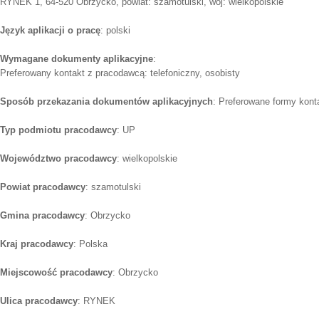
RYNEK 1, 64-520 Obrzycko, powiat: szamotulski, woj: wielkopolskie
Język aplikacji o pracę
: polski
Wymagane dokumenty aplikacyjne
:
Preferowany kontakt z pracodawcą: telefoniczny, osobisty
Sposób przekazania dokumentów aplikacyjnych
: Preferowane formy konta
Typ podmiotu pracodawcy
: UP
Województwo pracodawcy
: wielkopolskie
Powiat pracodawcy
: szamotulski
Gmina pracodawcy
: Obrzycko
Kraj pracodawcy
: Polska
Miejscowość pracodawcy
: Obrzycko
Ulica pracodawcy
: RYNEK