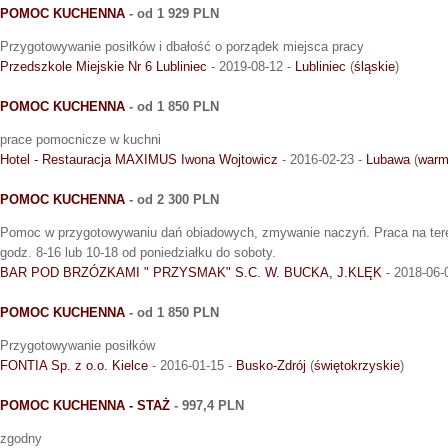
POMOC KUCHENNA
- od 1 929 PLN
Przygotowywanie posiłków i dbałość o porządek miejsca pracy
Przedszkole Miejskie Nr 6 Lubliniec
- 2019-08-12 -
Lubliniec
(
śląskie
)
POMOC KUCHENNA
- od 1 850 PLN
prace pomocnicze w kuchni
Hotel - Restauracja MAXIMUS Iwona Wojtowicz
- 2016-02-23 -
Lubawa
(
warm
POMOC KUCHENNA
- od 2 300 PLN
Pomoc w przygotowywaniu dań obiadowych, zmywanie naczyń. Praca na te
godz. 8-16 lub 10-18 od poniedziałku do soboty.
BAR POD BRZÓZKAMI " PRZYSMAK" S.C. W. BUCKA, J.KLĘK
- 2018-06-
POMOC KUCHENNA
- od 1 850 PLN
Przygotowywanie posiłków
FONTIA Sp. z o.o. Kielce
- 2016-01-15 -
Busko-Zdrój
(
świętokrzyskie
)
POMOC KUCHENNA - STAŻ
- 997,4 PLN
zgodny