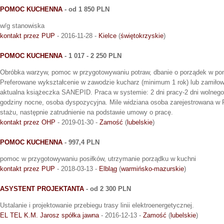
POMOC KUCHENNA
- od 1 850 PLN
w/g stanowiska
kontakt przez PUP
- 2016-11-28 -
Kielce
(
świętokrzyskie
)
POMOC KUCHENNA
- 1 017 - 2 250 PLN
Obróbka warzyw, pomoc w przygotowywaniu potraw, dbanie o porządek w po
Preferowane wykształcenie w zawodzie kucharz (minimum 1 rok) lub zamiło
aktualna książeczka SANEPID. Praca w systemie: 2 dni pracy-2 dni wolneg
godziny nocne, osoba dyspozycyjna. Mile widziana osoba zarejestrowana w 
stażu, następnie zatrudnienie na podstawie umowy o pracę.
kontakt przez OHP
- 2019-01-30 -
Zamość
(
lubelskie
)
POMOC KUCHENNA
- 997,4 PLN
pomoc w przygotowywaniu posiłków, utrzymanie porządku w kuchni
kontakt przez PUP
- 2018-03-13 -
Elbląg
(
warmińsko-mazurskie
)
ASYSTENT PROJEKTANTA
- od 2 300 PLN
Ustalanie i projektowanie przebiegu trasy linii elektroenergetycznej.
EL TEL K.M. Jarosz spółka jawna
- 2016-12-13 -
Zamość
(
lubelskie
)