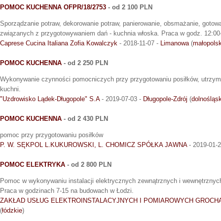
POMOC KUCHENNA OFPR/18/2753
- od 2 100 PLN
Sporządzanie potraw, dekorowanie potraw, panierowanie, obsmażanie, goto
związanych z przygotowywaniem dań - kuchnia włoska. Praca w godz. 12:00
Caprese Cucina Italiana Zofia Kowalczyk
- 2018-11-07 -
Limanowa
(
małopolsk
POMOC KUCHENNA
- od 2 250 PLN
Wykonywanie czynności pomocniczych przy przygotowaniu posiłków, utrzym
kuchni.
"Uzdrowisko Lądek-Długopole" S.A
- 2019-07-03 -
Długopole-Zdrój
(
dolnośląsk
POMOC KUCHENNA
- od 2 430 PLN
pomoc przy przygotowaniu posiłków
P. W. SĘKPOL L.KUKUROWSKI, L. CHOMICZ SPÓŁKA JAWNA
- 2019-01-
POMOC ELEKTRYKA
- od 2 800 PLN
Pomoc w wykonywaniu instalacji elektrycznych zewnątrznych i wewnętrznych
Praca w godzinach 7-15 na budowach w Łodzi.
ZAKŁAD USŁUG ELEKTROINSTALACYJNYCH I POMIAROWYCH GROCH
(
łódzkie
)