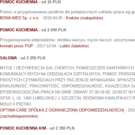
POMOC KUCHENNA
- od 16 PLN
Pomoc w przygotowywaniu posiłków dla podopiecznych zakładu (praca wg gra
BONA-MED Sp. z o.o.
- 2018-04-26 -
Kraków
(
małopolskie
)
POMOC KUCHENNA
- od 2 040 PLN
Przygotowywanie półproduktów; obróbka warzyw, mycie naczyń, utrzymywani
kontakt przez PUP
- 2017-10-04 -
Lublin
(
lubelskie
)
SALOWA
- od 2 250 PLN
MYCIE I DEZYNFEKCJA SAL CHORYCH, POMIESZCZEŃ SANITARNYCH
KOMUNIKACYJNYCH NA ODDZIAŁACH SZPITALNYCH, POMOC PERSO
PROSTYCH CZYNNOŚCIACH PRZY PACJENCIE.WYMAGANIA: WYKSZTA
DOKŁADNOŚĆ, PRACOWITOŚĆ, ODPOWIEDZIALNOŚĆ, KSIĄŻECZKA SA
EPIDEMIOLOGICZNA.PRACA NA DWIE ZMIANY 07.00-19.00, 19.00-07.00
SPSK 1, UL. UNII LUBELSKIEJ 1 SZCZECIN, ROZMOWA KWALIFIKACYJNA
MOLO II PIĘTRO
OPTIMA CARE SPÓŁKA Z OGRANICZONĄ ODPOWIEDZIALNOŚCIĄ
- 201
(
zachodniopomorskie
)
POMOC KUCHENNA K/M
- od 2 300 PLN