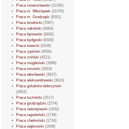
Praca inowrocławski
(11295)
Praca m. Włocławek
(11079)
Praca m. Grudziądz
(9261)
Praca brodnicki
(7087)
Praca nakielski
(6964)
Praca lipnowski
(6692)
Praca bydgoski
(6509)
Praca świecki
(6338)
Praca rypiński
(4556)
Praca żniński
(4521)
Praca mogileński
(3999)
Praca toruński
(3819)
Praca włocławski
(3637)
Praca aleksandrowski
(3615)
Praca golubsko-dobrzyński
(3452)
Praca tucholski
(2517)
Praca grudziądzki
(2374)
Praca radziejowski
(1932)
Praca sępoleński
(1739)
Praca chełmiński
(1734)
Praca wąbrzeski
(1608)