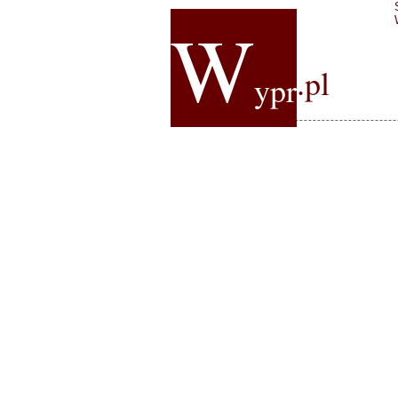
W
.pl
ypr