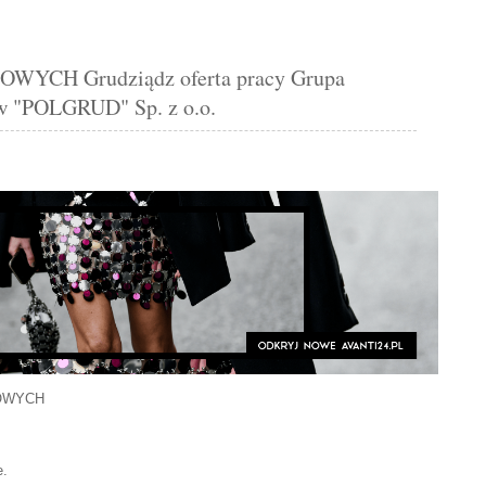
H Grudziądz oferta pracy Grupa
 "POLGRUD" Sp. z o.o.
OWYCH
e.