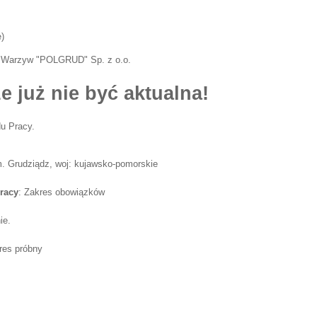
e
)
 Warzyw "POLGRUD" Sp. z o.o.
e już nie być aktualna!
u Pracy.
m. Grudziądz, woj: kujawsko-pomorskie
racy
: Zakres obowiązków
ie.
res próbny