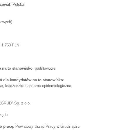
acował
: Polska
łowych)
d 1 750 PLN
 na to stanowisko
: podstawowe
 dla kandydatów na to stanowisko
:
we, książeczka sanitarno-epidemiologiczna.
GRUD" Sp. z o.o.
rzędu
o pracę
: Powiatowy Urząd Pracy w Grudziądzu