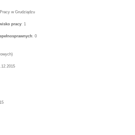
 Pracy w Grudziądzu
wisko pracy
: 1
iepełnosprawnych
: 0
łowych)
1.12.2015
15