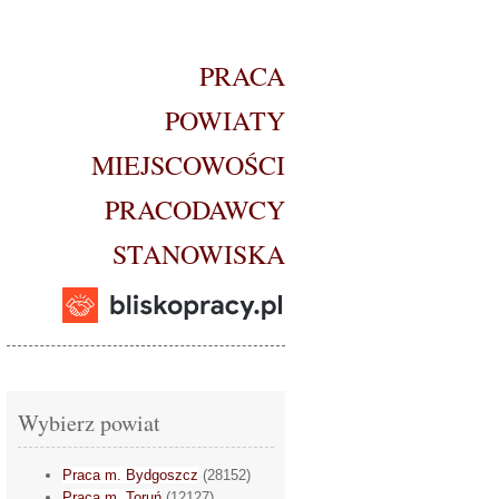
PRACA
POWIATY
MIEJSCOWOŚCI
PRACODAWCY
STANOWISKA
Wybierz powiat
Praca m. Bydgoszcz
(28152)
Praca m. Toruń
(12127)