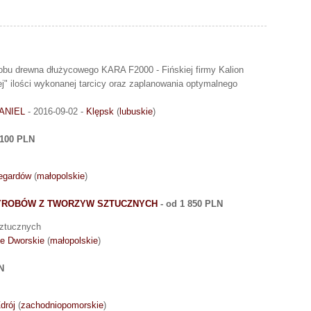
obu drewna dłużycowego KARA F2000 - Fińskiej firmy Kalion
 ilości wykonanej tarcicy oraz zaplanowania optymalnego
ANIEL
- 2016-09-02 -
Klępsk
(
lubuskie
)
 100 PLN
egardów
(
małopolskie
)
YROBÓW Z TWORZYW SZTUCZNYCH
- od 1 850 PLN
sztucznych
e Dworskie
(
małopolskie
)
N
drój
(
zachodniopomorskie
)