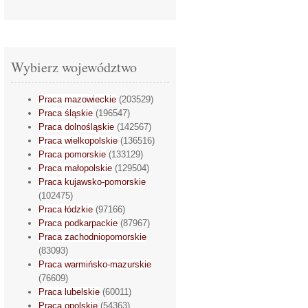
Wybierz województwo
Praca mazowieckie
(203529)
Praca śląskie
(196547)
Praca dolnośląskie
(142567)
Praca wielkopolskie
(136516)
Praca pomorskie
(133129)
Praca małopolskie
(129504)
Praca kujawsko-pomorskie
(102475)
Praca łódzkie
(97166)
Praca podkarpackie
(87967)
Praca zachodniopomorskie
(83093)
Praca warmińsko-mazurskie
(76609)
Praca lubelskie
(60011)
Praca opolskie
(54363)