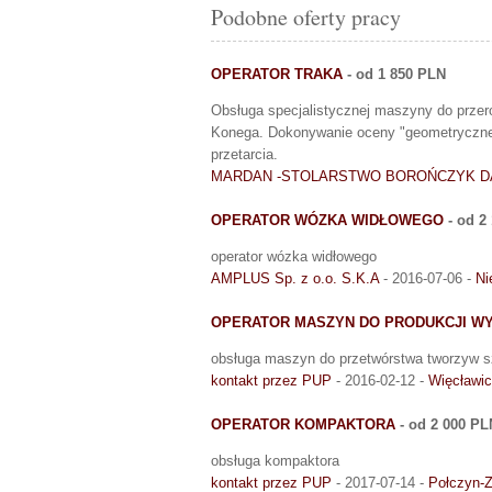
Podobne oferty pracy
OPERATOR TRAKA
- od 1 850 PLN
Obsługa specjalistycznej maszyny do przer
Konega. Dokonywanie oceny "geometrycznej"
przetarcia.
MARDAN -STOLARSTWO BOROŃCZYK D
OPERATOR WÓZKA WIDŁOWEGO
- od 2
operator wózka widłowego
AMPLUS Sp. z o.o. S.K.A
- 2016-07-06 -
Ni
OPERATOR MASZYN DO PRODUKCJI W
obsługa maszyn do przetwórstwa tworzyw 
kontakt przez PUP
- 2016-02-12 -
Więcławic
OPERATOR KOMPAKTORA
- od 2 000 PL
obsługa kompaktora
kontakt przez PUP
- 2017-07-14 -
Połczyn-Z