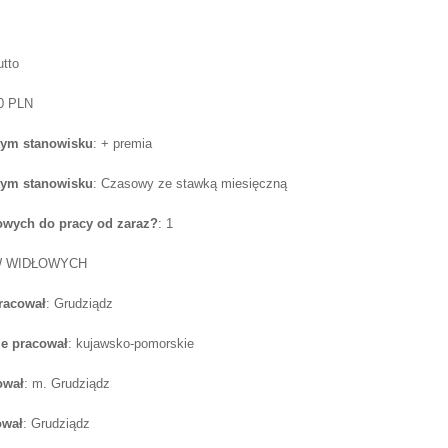
utto
50 PLN
tym stanowisku
: + premia
tym stanowisku
: Czasowy ze stawką miesięczną
wych do pracy od zaraz?
: 1
W WIDŁOWYCH
pracował
: Grudziądz
e pracował
: kujawsko-pomorskie
ował
: m. Grudziądz
ował
: Grudziądz