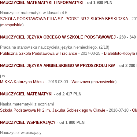
NAUCZYCIEL MATEMATYKI I INFORMATYKI
- od 1 900 PLN
Nauczyciel matematyki w klasach 4-6
SZKOŁA PODSTAWOWA FILIA SZ. PODST NR 2 SUCHA BESKIDZKA
- 20
(
małopolskie
)
NAUCZYCIEL JĘZYKA OBCEGO W SZKOLE PODSTAWOWEJ
- 230 - 34
Praca na stanowisku nauczyciela języka niemieckiego. (2/18)
Publiczna Szkoła Podstawowa w Trzciance
- 2017-08-25 -
Białebłoto-Kobyla
NAUCZYCIEL JĘZYKA ANGIELSKIEGO W PRZDSZKOLU K/M
- od 2 200
j.w.
MIKKA Katarzyna Miłosz
- 2016-03-09 -
Warszawa
(
mazowieckie
)
NAUCZYCIEL MATEMATYKI
- od 2 417 PLN
Nauka matematyki z uczniami
Szkoła Podstawowa Nr 2 im. Jakuba Sobieskiego w Oławie
- 2018-07-10 -
Oł
NAUCZYCIEL WSPIERAJĄCY
- od 1 800 PLN
Nauczyciel wspierający