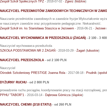
Zespół Szkół Społecznych TPZ
- 2018-07-02 -
Zgierz
(
łódzkie
)
NAUCZYCIEL PRZEDMIOTÓW ZAWODOWYCH TECHNICZNYCH W ZAWO
Nauczanie przedmiotów zawodowych w zawodzie fryzjer.Wykształcenie wyższ
w nauczanym zawodzie oraz przygotowanie pedagogiczne. Niekaralność.
Zespół Szkół im. ks Stanisława Staszica w Jeżowem
- 2016-06-21 -
Jeżowe
NAUCZYCIEL WYCHOWAWCA W PRZEDSZKOLU (ŻAGAŃ)
- 2 100 - 3 40
Nauczyciel wychowawca przedszkola
SZKOŁA PODSTAWOWA NR 2 ŻAGAŃ
- 2018-03-29 -
Żagań
(
lubuskie
)
NAUCZYCIEL PRZEDSZKOLA
- od 2 100 PLN
Nauczyciel
Ośrodek Szkoleniowy PRESTIGE Joanna Rola
- 2017-08-18 -
Prudnik
(
opols
DYŻURNY RUCHU
- od 2 800 PLN
prowadzenie ruchu pociągów, koordynowanie pracy na stacji rozrządowej, pr
PPHU "TABOR"1
- 2016-03-14 -
Dąbrowa Górnicza
(
śląskie
)
NAUCZYCIEL CHEMII (2/18 ETATU)
- od 260 PLN