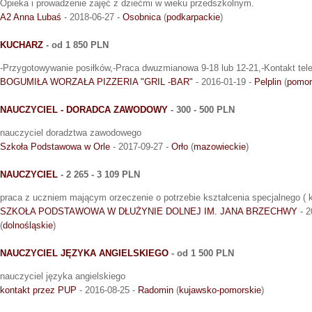
Opieka i prowadzenie zajęć z dziećmi w wieku przedszkolnym.
A2 Anna Lubaś
- 2018-06-27 -
Osobnica
(
podkarpackie
)
KUCHARZ
- od 1 850 PLN
-Przygotowywanie posiłków,-Praca dwuzmianowa 9-18 lub 12-21,-Kontakt tel
BOGUMIŁA WORZAŁA PIZZERIA "GRIL -BAR"
- 2016-01-19 -
Pelplin
(
pomor
NAUCZYCIEL - DORADCA ZAWODOWY
- 300 - 500 PLN
nauczyciel doradztwa zawodowego
Szkoła Podstawowa w Orle
- 2017-09-27 -
Orło
(
mazowieckie
)
NAUCZYCIEL
- 2 265 - 3 109 PLN
praca z uczniem mającym orzeczenie o potrzebie kształcenia specjalnego ( k
SZKOŁA PODSTAWOWA W DŁUŻYNIE DOLNEJ IM. JANA BRZECHWY
- 2
(
dolnośląskie
)
NAUCZYCIEL JĘZYKA ANGIELSKIEGO
- od 1 500 PLN
nauczyciel języka angielskiego
kontakt przez PUP
- 2016-08-25 -
Radomin
(
kujawsko-pomorskie
)