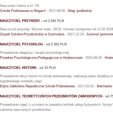
Nauczanie chemii w kl. VII.
Szkoła Podstawowa w Wagach
- 2017-08-09 -
Wagi
(
podlaskie
)
NAUCZYCIEL PRZYRODY
- od 2 681 PLN
Nauczyciel przyrody. Wymiar etatu: 18/18. Umowa zastępstwo od 12.02.2018 
Zespół Szkolno-Przedszkolny w Szemudzie
- 2017-12-19 -
Szemud
(
pomorsk
NAUCZYCIEL PSYCHOLOG
- od 2 265 PLN
Prowadzenie diagnozy i terapii psychologicznej.
Poradnia Psychologiczno-Pedagogiczna w Hrubieszowie
- 2016-08-26 -
Hrub
NAUCZYCIEL HISTORII
- od 15 PLN
Prowadzenie lekcji historii w szkole podstawowej, realizacja planu dydakt
tygodniowego rozkładu zajęć.
Edyta Jabłońska Niepubliczna Szkoła Podstawowa
- 2017-02-01 -
Bełchatów
NAUCZYCIEL TEORETYCZNYCH PRZEDMIOTÓW ZAWODOWYCH
- od 7
Prowadzenie zajęć z uczniami w zawodzie technik usług fryzjerskich, fryzje
zakresie nauczanych przedmiotów.