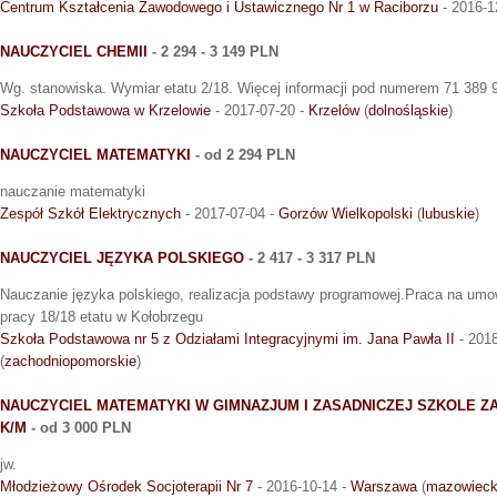
Centrum Kształcenia Zawodowego i Ustawicznego Nr 1 w Raciborzu
- 2016-1
NAUCZYCIEL CHEMII
- 2 294 - 3 149 PLN
Wg. stanowiska. Wymiar etatu 2/18. Więcej informacji pod numerem 71 389 
Szkoła Podstawowa w Krzelowie
- 2017-07-20 -
Krzelów
(
dolnośląskie
)
NAUCZYCIEL MATEMATYKI
- od 2 294 PLN
nauczanie matematyki
Zespół Szkół Elektrycznych
- 2017-07-04 -
Gorzów Wielkopolski
(
lubuskie
)
NAUCZYCIEL JĘZYKA POLSKIEGO
- 2 417 - 3 317 PLN
Nauczanie języka polskiego, realizacja podstawy programowej.Praca na um
pracy 18/18 etatu w Kołobrzegu
Szkoła Podstawowa nr 5 z Odziałami Integracyjnymi im. Jana Pawła II
- 2018
(
zachodniopomorskie
)
NAUCZYCIEL MATEMATYKI W GIMNAZJUM I ZASADNICZEJ SZKOLE 
K/M
- od 3 000 PLN
jw.
Młodzieżowy Ośrodek Socjoterapii Nr 7
- 2016-10-14 -
Warszawa
(
mazowieck