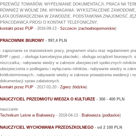
PRZEWÓZ TOWARÓW, WYPEŁNIANIE DOKUMENTACJI, PRACA NA TERE
RÓWNIEŻ W WOLNE DNI; WYMAGANIA: WYKSZTAŁCENIE ZAWODOWE, 
LATA DOŚWIADCZENIA W ZAWODZIE, PODSTAWOWA ZNAJOMOŚĆ JĘZ
PRACODAWCA PROSI O KONTAKT TELEFONICZNY;
kontakt przez PUP
- 2016-09-13 -
Szczecin
(
zachodniopomorskie
)
PRACOWNIK BIUROWY
- 997,4 PLN
- zapoznanie ze stanowiskiem pracy, programem stażu oraz regulaminem pra
BHP i ppoż.,- obsługa kancelaryjna placówki,- obsługa urządzeń biurowych: s
niszczarka,- nabywanie wiedzy w zakresie ubezpieczeń społecznych rolników
ubezpieczenia o podleganiu i wyłączaniu rolników,- nabywanie wiedzy w zak
krótkoterminowych,- nabywanie wiedzy w zakresie prowadzenia ewidencji i rej
dokumentacji spraw załatwionych.
kontakt przez PUP
- 2017-01-20 -
Zgierz
(
łódzkie
)
NAUCZYCIEL PRZEDMIOTU WIEDZA O KULTURZE
- 300 - 400 PLN
nauczanie
Technikum Leśne w Białowieży
- 2018-04-13 -
Białowieża
(
podlaskie
)
NAUCZYCIEL WYCHOWANIA PRZEDSZKOLNEGO
- od 2 100 PLN