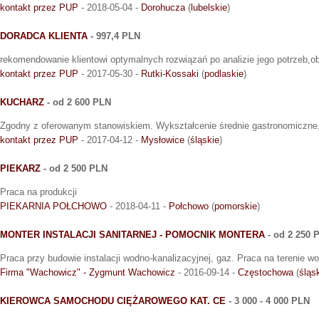
kontakt przez PUP
- 2018-05-04 -
Dorohucza
(
lubelskie
)
DORADCA KLIENTA
- 997,4 PLN
rekomendowanie klientowi optymalnych rozwiązań po analizie jego potrzeb,ob
kontakt przez PUP
- 2017-05-30 -
Rutki-Kossaki
(
podlaskie
)
KUCHARZ
- od 2 600 PLN
Zgodny z oferowanym stanowiskiem. Wykształcenie średnie gastronomiczn
kontakt przez PUP
- 2017-04-12 -
Mysłowice
(
śląskie
)
PIEKARZ
- od 2 500 PLN
Praca na produkcji
PIEKARNIA POŁCHOWO
- 2018-04-11 -
Połchowo
(
pomorskie
)
MONTER INSTALACJI SANITARNEJ - POMOCNIK MONTERA
- od 2 250 
Praca przy budowie instalacji wodno-kanalizacyjnej, gaz. Praca na terenie wo
Firma "Wachowicz" - Zygmunt Wachowicz
- 2016-09-14 -
Częstochowa
(
śląs
KIEROWCA SAMOCHODU CIĘŻAROWEGO KAT. CE
- 3 000 - 4 000 PLN