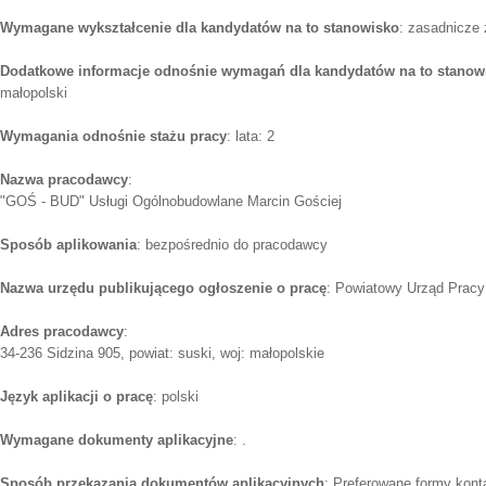
Wymagane wykształcenie dla kandydatów na to stanowisko
: zasadnicze
Dodatkowe informacje odnośnie wymagań dla kandydatów na to stanow
małopolski
Wymagania odnośnie stażu pracy
: lata: 2
Nazwa pracodawcy
:
"GOŚ - BUD" Usługi Ogólnobudowlane Marcin Gościej
Sposób aplikowania
: bezpośrednio do pracodawcy
Nazwa urzędu publikującego ogłoszenie o pracę
: Powiatowy Urząd Pracy
Adres pracodawcy
:
34-236 Sidzina 905, powiat: suski, woj: małopolskie
Język aplikacji o pracę
: polski
Wymagane dokumenty aplikacyjne
: .
Sposób przekazania dokumentów aplikacyjnych
: Preferowane formy konta