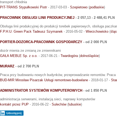
transport chłodnia
PIT-TRANS Stypułkowski Piotr
- 2017-03-03 -
Szepietowo
(
podlaskie
)
PRACOWNIK OBSŁUGI LINII PRODUKCYJNEJ
- 2 057,13 - 2 488,41 PLN
Obsługa linii produkcyjnej do produkcji torebek papierowych, obsługa paczkar
F.P.H.U. Green Pack Tadeusz Szymanek
- 2016-05-02 -
Wierzchowisko
(
śląs
PORTIER-DOZORCA-PRACOWNIK GOSPODARCZY
- od 2 000 PLN
dozór mienia ze zmianą ze zmiennikami
GAŁA MEBLE Sp. z o.o.
- 2017-06-21 -
Twardogóra
(
dolnośląskie
)
MURARZ
- od 2 700 PLN
Praca przy budowaniu nowych budynków, przeprowadzanie remontów. Praca na
BUD-MIR Mirosław Pisarzak Usługi remontowo-budowlane
- 2018-01-17 -
Sta
ADMINISTRATOR SYSTEMÓW KOMPUTEROWYCH
- od 1 850 PLN
administracja serwerami, instalacją sieci, naprawy komputerów
kontakt przez PUP
- 2016-06-22 -
Sulechów
(
lubuskie
)
Udostępnij