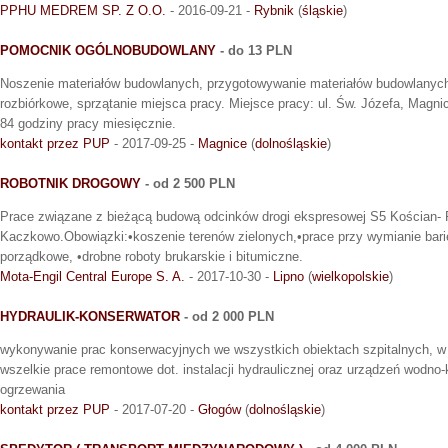
PPHU MEDREM SP. Z O.O.
- 2016-09-21 -
Rybnik
(
śląskie
)
POMOCNIK OGÓLNOBUDOWLANY
- do 13 PLN
Noszenie materiałów budowlanych, przygotowywanie materiałów budowlanych 
rozbiórkowe, sprzątanie miejsca pracy. Miejsce pracy: ul. Św. Józefa, Magni
84 godziny pracy miesięcznie.
kontakt przez PUP
- 2017-09-25 -
Magnice
(
dolnośląskie
)
ROBOTNIK DROGOWY
- od 2 500 PLN
Prace związane z bieżącą budową odcinków drogi ekspresowej S5 Kościan-
Kaczkowo.Obowiązki:•koszenie terenów zielonych,•prace przy wymianie bari
porządkowe, •drobne roboty brukarskie i bitumiczne.
Mota-Engil Central Europe S. A.
- 2017-10-30 -
Lipno
(
wielkopolskie
)
HYDRAULIK-KONSERWATOR
- od 2 000 PLN
wykonywanie prac konserwacyjnych we wszystkich obiektach szpitalnych, w
wszelkie prace remontowe dot. instalacji hydraulicznej oraz urządzeń wodno-
ogrzewania
kontakt przez PUP
- 2017-07-20 -
Głogów
(
dolnośląskie
)