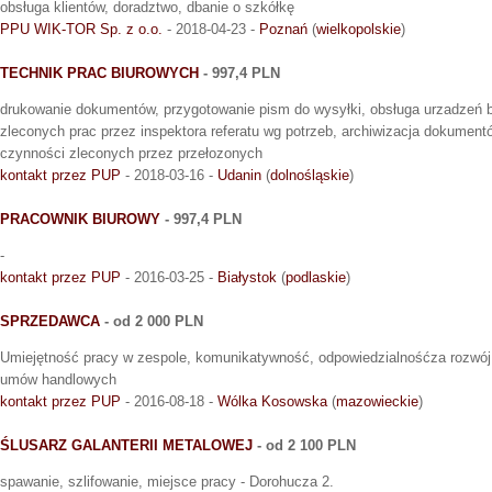
obsługa klientów, doradztwo, dbanie o szkółkę
PPU WIK-TOR Sp. z o.o.
- 2018-04-23 -
Poznań
(
wielkopolskie
)
TECHNIK PRAC BIUROWYCH
- 997,4 PLN
drukowanie dokumentów, przygotowanie pism do wysyłki, obsługa urzadzeń 
zleconych prac przez inspektora referatu wg potrzeb, archiwizacja dokumen
czynności zleconych przez przełozonych
kontakt przez PUP
- 2018-03-16 -
Udanin
(
dolnośląskie
)
PRACOWNIK BIUROWY
- 997,4 PLN
-
kontakt przez PUP
- 2016-03-25 -
Białystok
(
podlaskie
)
SPRZEDAWCA
- od 2 000 PLN
Umiejętność pracy w zespole, komunikatywność, odpowiedzialnośćza rozwój 
umów handlowych
kontakt przez PUP
- 2016-08-18 -
Wólka Kosowska
(
mazowieckie
)
ŚLUSARZ GALANTERII METALOWEJ
- od 2 100 PLN
spawanie, szlifowanie, miejsce pracy - Dorohucza 2.