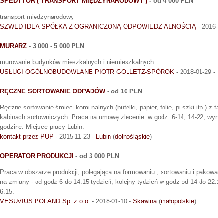
SPEDYTOR ( TRANSPORT MIĘDZYNARODOWY )
- od 4 000 PLN
transport miedzynarodowy
SZWED IDEA SPÓŁKA Z OGRANICZONĄ ODPOWIEDZIALNOŚCIĄ
- 2016-
MURARZ
- 3 000 - 5 000 PLN
murowanie budynków mieszkalnych i niemieszkalnych
USŁUGI OGÓLNOBUDOWLANE PIOTR GOLLETZ-SPÓROK
- 2018-01-29 -
RĘCZNE SORTOWANIE ODPADÓW
- od 10 PLN
Ręczne sortowanie śmieci komunalnych (butelki, papier, folie, puszki itp.) z 
kabinach sortowniczych. Praca na umowę zlecenie, w godz. 6-14, 14-22, wyn
godzinę. Miejsce pracy Lubin.
kontakt przez PUP
- 2015-11-23 -
Lubin
(
dolnośląskie
)
OPERATOR PRODUKCJI
- od 3 000 PLN
Praca w obszarze produkcji, polegająca na formowaniu , sortowaniu i pakow
na zmiany - od godz 6 do 14.15 tydzień, kolejny tydzień w godz od 14 do 22.
6.15.
VESUVIUS POLAND Sp. z o.o.
- 2018-01-10 -
Skawina
(
małopolskie
)