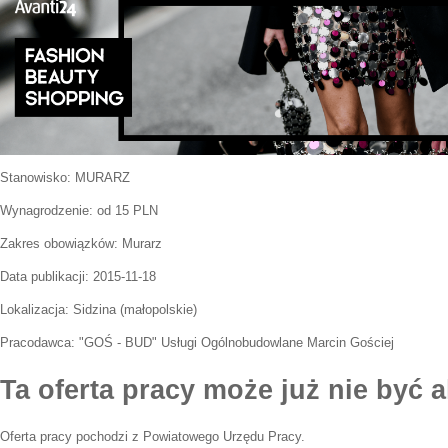
Stanowisko:
MURARZ
Wynagrodzenie: od 15 PLN
Zakres obowiązków:
Murarz
Data publikacji:
2015-11-18
Lokalizacja:
Sidzina
(
małopolskie
)
Pracodawca:
"GOŚ - BUD" Usługi Ogólnobudowlane Marcin Gościej
Ta oferta pracy może już nie być a
Oferta pracy pochodzi z Powiatowego Urzędu Pracy.