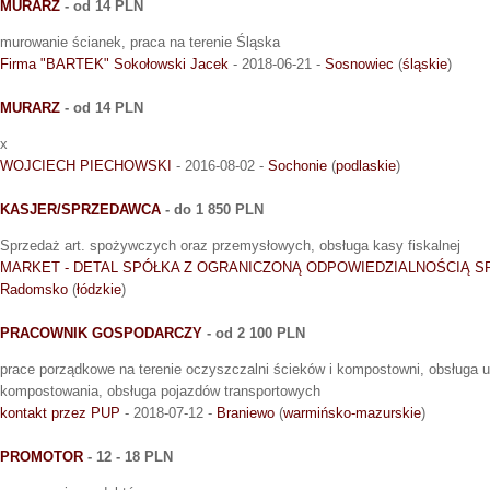
MURARZ
- od 14 PLN
murowanie ścianek, praca na terenie Śląska
Firma "BARTEK" Sokołowski Jacek
- 2018-06-21 -
Sosnowiec
(
śląskie
)
MURARZ
- od 14 PLN
x
WOJCIECH PIECHOWSKI
- 2016-08-02 -
Sochonie
(
podlaskie
)
KASJER/SPRZEDAWCA
- do 1 850 PLN
Sprzedaż art. spożywczych oraz przemysłowych, obsługa kasy fiskalnej
MARKET - DETAL SPÓŁKA Z OGRANICZONĄ ODPOWIEDZIALNOŚCIĄ S
Radomsko
(
łódzkie
)
PRACOWNIK GOSPODARCZY
- od 2 100 PLN
prace porządkowe na terenie oczyszczalni ścieków i kompostowni, obsługa 
kompostowania, obsługa pojazdów transportowych
kontakt przez PUP
- 2018-07-12 -
Braniewo
(
warmińsko-mazurskie
)
PROMOTOR
- 12 - 18 PLN