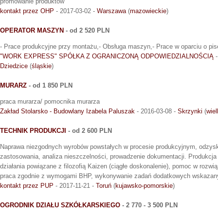
promowanie produktów
kontakt przez OHP
- 2017-03-02 -
Warszawa
(
mazowieckie
)
OPERATOR MASZYN
- od 2 520 PLN
- Prace produkcyjne przy montażu,- Obsługa maszyn,- Prace w oparciu o pis
"WORK EXPRESS" SPÓŁKA Z OGRANICZONĄ ODPOWIEDZIALNOŚCIĄ
-
Dziedzice
(
śląskie
)
MURARZ
- od 1 850 PLN
praca murarza/ pomocnika murarza
Zakład Stolarsko - Budowlany Izabela Paluszak
- 2016-03-08 -
Skrzynki
(
wiel
TECHNIK PRODUKCJI
- od 2 600 PLN
Naprawa niezgodnych wyrobów powstałych w procesie produkcyjnym, odzy
zastosowania, analiza nieszczelności, prowadzenie dokumentacji. Produkcj
działania powiązane z filozofią Kaizen (ciągłe doskonalenie), pomoc w rozw
praca zgodnie z wymogami BHP, wykonywanie zadań dodatkowych wskazany
kontakt przez PUP
- 2017-11-21 -
Toruń
(
kujawsko-pomorskie
)
OGRODNIK DZIAŁU SZKÓŁKARSKIEGO
- 2 770 - 3 500 PLN