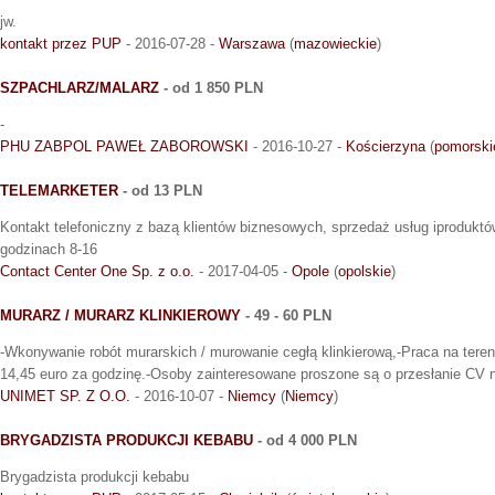
jw.
kontakt przez PUP
- 2016-07-28 -
Warszawa
(
mazowieckie
)
SZPACHLARZ/MALARZ
- od 1 850 PLN
-
PHU ZABPOL PAWEŁ ZABOROWSKI
- 2016-10-27 -
Kościerzyna
(
pomorski
TELEMARKETER
- od 13 PLN
Kontakt telefoniczny z bazą klientów biznesowych, sprzedaż usług iprodukt
godzinach 8-16
Contact Center One Sp. z o.o.
- 2017-04-05 -
Opole
(
opolskie
)
MURARZ / MURARZ KLINKIEROWY
- 49 - 60 PLN
-Wkonywanie robót murarskich / murowanie cegłą klinkierową,-Praca na tere
14,45 euro za godzinę.-Osoby zainteresowane proszone są o przesłanie CV na
UNIMET SP. Z O.O.
- 2016-10-07 -
Niemcy
(
Niemcy
)
BRYGADZISTA PRODUKCJI KEBABU
- od 4 000 PLN
Brygadzista produkcji kebabu