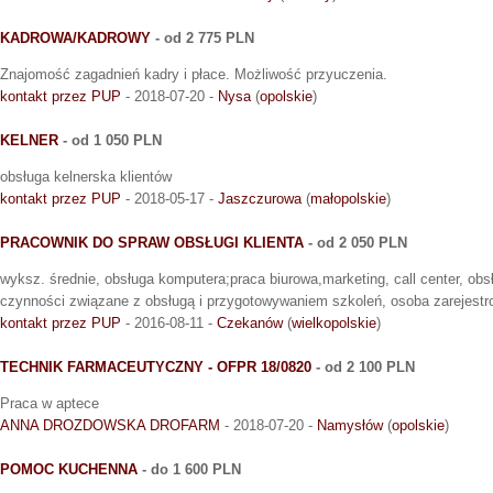
KADROWA/KADROWY
- od 2 775 PLN
Znajomość zagadnień kadry i płace. Możliwość przyuczenia.
kontakt przez PUP
- 2018-07-20 -
Nysa
(
opolskie
)
KELNER
- od 1 050 PLN
obsługa kelnerska klientów
kontakt przez PUP
- 2018-05-17 -
Jaszczurowa
(
małopolskie
)
PRACOWNIK DO SPRAW OBSŁUGI KLIENTA
- od 2 050 PLN
wyksz. średnie, obsługa komputera;praca biurowa,marketing, call center, obsłu
czynności związane z obsługą i przygotowywaniem szkoleń, osoba zarejestr
kontakt przez PUP
- 2016-08-11 -
Czekanów
(
wielkopolskie
)
TECHNIK FARMACEUTYCZNY - OFPR 18/0820
- od 2 100 PLN
Praca w aptece
ANNA DROZDOWSKA DROFARM
- 2018-07-20 -
Namysłów
(
opolskie
)
POMOC KUCHENNA
- do 1 600 PLN