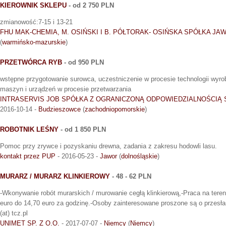
KIEROWNIK SKLEPU
- od 2 750 PLN
zmianowość:7-15 i 13-21
FHU MAK-CHEMIA, M. OSIŃSKI I B. PÓŁTORAK- OSIŃSKA SPÓŁKA JA
(
warmińsko-mazurskie
)
PRZETWÓRCA RYB
- od 950 PLN
wstępne przygotowanie surowca, uczestniczenie w procesie technologii wyr
maszyn i urządzeń w procesie przetwarzania
INTRASERVIS JOB SPÓŁKA Z OGRANICZONĄ ODPOWIEDZIALNOŚCI
2016-10-14 -
Budzieszowce
(
zachodniopomorskie
)
ROBOTNIK LEŚNY
- od 1 850 PLN
Pomoc przy zrywce i pozyskaniu drewna, zadania z zakresu hodowli lasu.
kontakt przez PUP
- 2016-05-23 -
Jawor
(
dolnośląskie
)
MURARZ / MURARZ KLINKIEROWY
- 48 - 62 PLN
-Wkonywanie robót murarskich / murowanie cegłą klinkierową,-Praca na tere
euro do 14,70 euro za godzinę.-Osoby zainteresowane proszone są o przesła
(at) tcz.pl
UNIMET SP. Z O.O.
- 2017-07-07 -
Niemcy
(
Niemcy
)