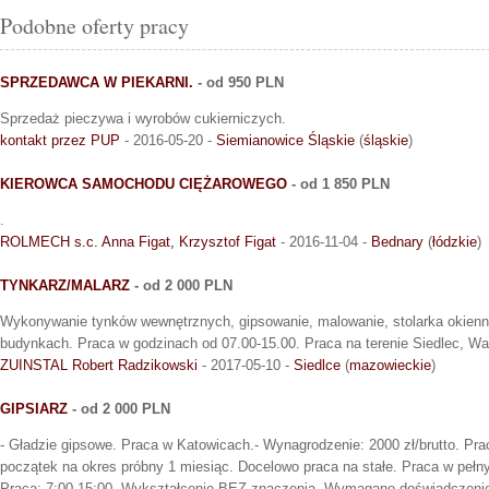
Podobne oferty pracy
SPRZEDAWCA W PIEKARNI.
- od 950 PLN
Sprzedaż pieczywa i wyrobów cukierniczych.
kontakt przez PUP
- 2016-05-20 -
Siemianowice Śląskie
(
śląskie
)
KIEROWCA SAMOCHODU CIĘŻAROWEGO
- od 1 850 PLN
.
ROLMECH s.c. Anna Figat, Krzysztof Figat
- 2016-11-04 -
Bednary
(
łódzkie
)
TYNKARZ/MALARZ
- od 2 000 PLN
Wykonywanie tynków wewnętrznych, gipsowanie, malowanie, stolarka okien
budynkach. Praca w godzinach od 07.00-15.00. Praca na terenie Siedlec, Wa
ZUINSTAL Robert Radzikowski
- 2017-05-10 -
Siedlce
(
mazowieckie
)
GIPSIARZ
- od 2 000 PLN
- Gładzie gipsowe. Praca w Katowicach.- Wynagrodzenie: 2000 zł/brutto. Pr
początek na okres próbny 1 miesiąc. Docelowo praca na stałe. Praca w peł
Praca: 7:00-15:00. Wykształcenie BEZ znaczenia. Wymagane doświadczen