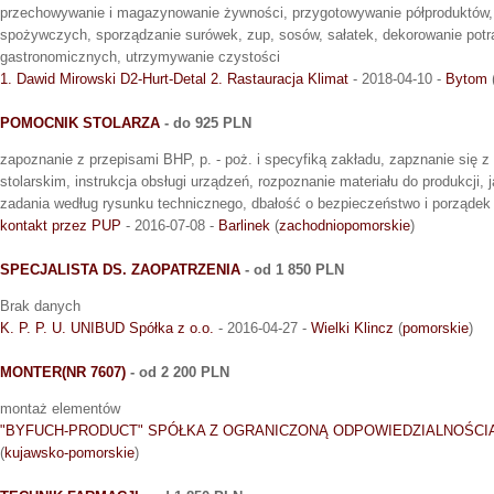
przechowywanie i magazynowanie żywności, przygotowywanie półproduktów,
spożywczych, sporządzanie surówek, zup, sosów, sałatek, dekorowanie potr
gastronomicznych, utrzymywanie czystości
1. Dawid Mirowski D2-Hurt-Detal 2. Rastauracja Klimat
- 2018-04-10 -
Bytom
POMOCNIK STOLARZA
- do 925 PLN
zapoznanie z przepisami BHP, p. - poż. i specyfiką zakładu, zapznanie się 
stolarskim, instrukcja obsługi urządzeń, rozpoznanie materiału do produkcji,
zadania według rysunku technicznego, dbałość o bezpieczeństwo i porządek
kontakt przez PUP
- 2016-07-08 -
Barlinek
(
zachodniopomorskie
)
SPECJALISTA DS. ZAOPATRZENIA
- od 1 850 PLN
Brak danych
K. P. P. U. UNIBUD Spółka z o.o.
- 2016-04-27 -
Wielki Klincz
(
pomorskie
)
MONTER(NR 7607)
- od 2 200 PLN
montaż elementów
"BYFUCH-PRODUCT" SPÓŁKA Z OGRANICZONĄ ODPOWIEDZIALNOŚCI
(
kujawsko-pomorskie
)