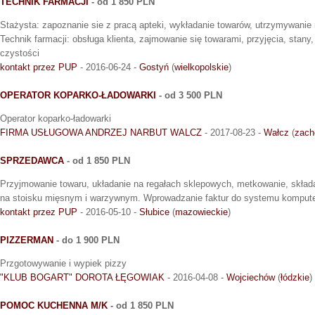
TECHNIK FARMACJI
- od 1 850 PLN
Stażysta: zapoznanie sie z pracą apteki, wykładanie towarów, utrzymywanie
Technik farmacji: obsługa klienta, zajmowanie się towarami, przyjęcia, stan
czystości
kontakt przez PUP
- 2016-06-24 -
Gostyń
(
wielkopolskie
)
OPERATOR KOPARKO-ŁADOWARKI
- od 3 500 PLN
Operator koparko-ładowarki
FIRMA USŁUGOWA ANDRZEJ NARBUT WALCZ
- 2017-08-23 -
Wałcz
(
zach
SPRZEDAWCA
- od 1 850 PLN
Przyjmowanie towaru, układanie na regałach sklepowych, metkowanie, skład
na stoisku mięsnym i warzywnym. Wprowadzanie faktur do systemu kompute
kontakt przez PUP
- 2016-05-10 -
Słubice
(
mazowieckie
)
PIZZERMAN
- do 1 900 PLN
Przgotowywanie i wypiek pizzy
"KLUB BOGART" DOROTA ŁĘGOWIAK
- 2016-04-08 -
Wojciechów
(
łódzkie
)
POMOC KUCHENNA M/K
- od 1 850 PLN