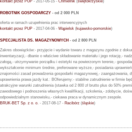
kontakt przez PUP
- 2017-05-15 -
Chmielnik
(
świętokrzyskie
)
ROBOTNIK GOSPODARCZY
- od 2 000 PLN
oferta w ramach uzupełnienia prac interwencyjnych
kontakt przez PUP
- 2017-04-06 -
Wąpielsk
(
kujawsko-pomorskie
)
SPECJALISTA DS. MAGAZYNOWYCH
- od 2 800 PLN
Zakres obowiązków:- przyjęcie i wydanie towaru z magazynu zgodnie z doku
inwentaryzacji,- dbanie o właściwe składowanie materiału i jego rotację,- na
załogą,- utrzymywanie porządku i estetyki na powierzonym terenie,- gospo
wykształcenie minimum średnie, preferowane wyższe,- posiadania uprawnień
znajomości zasad prowadzenia gospodarki magazynowej,- zaangażowania, d
uprawnienia prawa jazdy kat.: BOferujemy:- stabilne zatrudnienie w firmie będ
atrakcyjne warunki zatrudnienia (stawka od 2 800 zł brutto plus do 50% premi
zawodowego i podnoszenia własnych kwalifikacji, szkolenia,- zdobycie, doś
odpowiedzialnym stanowisku,- ciekawa praca w dynamicznym zespole.
BRUK-BET Sp. z o. o.
- 2017-08-17 -
Racibórz
(
śląskie
)