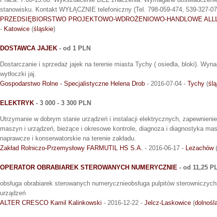
stanowisku. Kontakt WYŁĄCZNIE telefoniczny (Tel. 798-059-474, 539-327-07
PRZEDSIĘBIORSTWO PROJEKTOWO-WDROŻENIOWO-HANDLOWE ALLL
-
Katowice
(
śląskie
)
DOSTAWCA JAJEK
- od 1 PLN
Dostarczanie i sprzedaż jajek na terenie miasta Tychy ( osiedla, bloki). Wyn
wytłoczki jaj.
Gospodarstwo Rolne - Specjalistyczne Helena Drob
- 2016-07-04 -
Tychy
(
ślą
ELEKTRYK
- 3 000 - 3 300 PLN
Utrzymanie w dobrym stanie urządzeń i instalacji elektrycznych, zapewnien
maszyn i urządzeń, bieżące i okresowe kontrole, diagnoza i diagnostyka ma
naprawcze i konserwatorskie na terenie zakładu.
Zakład Rolniczo-Przemysłowy FARMUTIL HS S.A.
- 2016-06-17 -
Leżachów
OPERATOR OBRABIAREK STEROWANYCH NUMERYCZNIE
- od 11,25 P
obsługa obrabiarek sterowanych numerycznieobsługa pulpitów sterowniczych
urządzeń
ALTER CRESCO Kamil Kalinkowski
- 2016-12-22 -
Jelcz-Laskowice
(
dolnośl