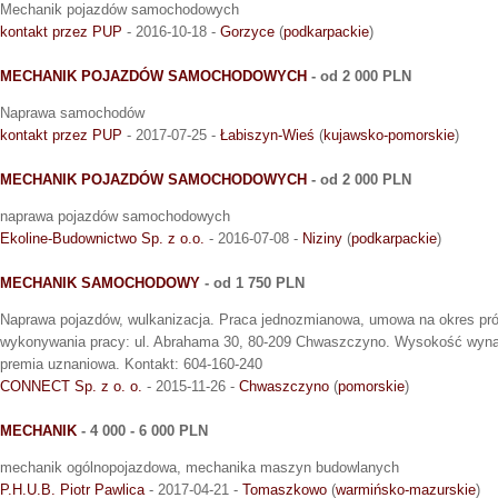
Mechanik pojazdów samochodowych
kontakt przez PUP
- 2016-10-18 -
Gorzyce
(
podkarpackie
)
MECHANIK POJAZDÓW SAMOCHODOWYCH
- od 2 000 PLN
Naprawa samochodów
kontakt przez PUP
- 2017-07-25 -
Łabiszyn-Wieś
(
kujawsko-pomorskie
)
MECHANIK POJAZDÓW SAMOCHODOWYCH
- od 2 000 PLN
naprawa pojazdów samochodowych
Ekoline-Budownictwo Sp. z o.o.
- 2016-07-08 -
Niziny
(
podkarpackie
)
MECHANIK SAMOCHODOWY
- od 1 750 PLN
Naprawa pojazdów, wulkanizacja. Praca jednozmianowa, umowa na okres pró
wykonywania pracy: ul. Abrahama 30, 80-209 Chwaszczyno. Wysokość wynag
premia uznaniowa. Kontakt: 604-160-240
CONNECT Sp. z o. o.
- 2015-11-26 -
Chwaszczyno
(
pomorskie
)
MECHANIK
- 4 000 - 6 000 PLN
mechanik ogólnopojazdowa, mechanika maszyn budowlanych
P.H.U.B. Piotr Pawlica
- 2017-04-21 -
Tomaszkowo
(
warmińsko-mazurskie
)