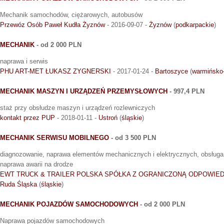
Mechanik samochodów, ciężarowych, autobusów
Przewóz Osób Paweł Kudła Żyznów
- 2016-09-07 -
Żyznów
(
podkarpackie
)
MECHANIK
- od 2 000 PLN
naprawa i serwis
PHU ART-MET ŁUKASZ ZYGNERSKI
- 2017-01-24 -
Bartoszyce
(
warmińsko
MECHANIK MASZYN I URZĄDZEŃ PRZEMYSŁOWYCH
- 997,4 PLN
staż przy obsłudze maszyn i urządzeń rozlewniczych
kontakt przez PUP
- 2018-01-11 -
Ustroń
(
śląskie
)
MECHANIK SERWISU MOBILNEGO
- od 3 500 PLN
diagnozowanie, naprawa elementów mechanicznych i elektrycznych, obsługa 
naprawa awarii na drodze
EWT TRUCK & TRAILER POLSKA SPÓŁKA Z OGRANICZONĄ ODPOWIED
Ruda Śląska
(
śląskie
)
MECHANIK POJAZDÓW SAMOCHODOWYCH
- od 2 000 PLN
Naprawa pojazdów samochodowych