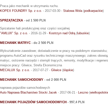
Praca jako mechanik w utrzymaniu ruchu.
KOPEX FOUNDRY Sp. z o.o.
- 2017-03-30 -
Stalowa Wola
(
podkarpackie
)
SPRZĄTACZKA
- od 1 500 PLN
Sprzatanie hali produkcyjnej oraz części socjalnej
"AMLUX" Sp. z o.o.
- 2016-11-29 -
Kostrzyn nad Odrą
(
lubuskie
)
MECHANIK MATRYC
- do 2 500 PLN
Wykształcenie zawodowe; doświadczenie w pracy na podobnym stanowisku; 
programu AutoCad oraz rysunku technicznego maszynowego; zakres obowią
matryc, ostrzenie narzędzi i stempli tnących, remonty, modyfikacje i regene
miejsce pracy: Gliwice, Strefa Ekonomiczna
MECALUX Sp. z o.o.
- 2017-07-27 -
Gliwice
(
śląskie
)
MECHANIK SAMOCHODOWY
- od 2 000 PLN
naprawa pojazdów samochodowych
Auto Naprawa Blacharstwo Stocki Jacek
- 2017-06-21 -
Leszno
(
wielkopolski
MECHANIK POJAZDÓW SAMOCHODOWYCH
- 997,4 PLN