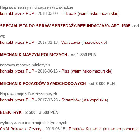
Naprawa maszyn i urządzeń w zakładzie
kontakt przez PUP
- 2018-03-09 -
Lidzbark
(
warmińsko-mazurskie
)
SPECJALISTA DO SPRAW SPRZEDAŻY-REFUNDACJA30- ART. 150F
- od
wz
kontakt przez PUP
- 2017-01-18 -
Warszawa
(
mazowieckie
)
MECHANIK MASZYN ROLNICZYCH
- od 1 850 PLN
naprawa maszyn rolniczych
kontakt przez PUP
- 2016-06-16 -
Pisz
(
warmińsko-mazurskie
)
MECHANIK POJAZDÓW SAMOCHODOWYCH
- od 2 000 PLN
Naprawa pojazdów ciężarowych
kontakt przez PUP
- 2017-03-23 -
Straszków
(
wielkopolskie
)
ELEKTRYK
- 2 500 - 3 500 PLN
wykonywanie instalacji elektyrcznych
C&M Rakowski Cezary
- 2016-06-15 -
Piotrków Kujawski
(
kujawsko-pomorski