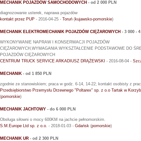
MECHANIK POJAZDÓW SAMOCHODOWYCH
- od 2 000 PLN
diagnozowanie usterek, naprawa pojazdów
kontakt przez PUP
- 2016-04-25 -
Toruń
(
kujawsko-pomorskie
)
MECHANIK ELEKTROMECHANIK POJAZDÓW CIĘŻAROWYCH
- 3 000 - 
WYKONYWANIE NAPRAW I KONSERWACJI POJAZDÓW
CIĘŻAROWYCH,WYMAGANIA:WYKSZTAŁCENIE PODSTAWOWE DO ŚR
POJAZDÓW CIĘŻAROWYCH
CENTRUM TRUCK SERVICE ARKADIUSZ DRĄŻEWSKI
- 2016-08-04 -
Szc
MECHANIK
- od 1 850 PLN
zgodnie ze stanowiskiem; praca w godz. 6-14, 14-22; kontakt osobisty z pr
Przedsiębiorstwo Przemysłu Drzewnego "Poltarex" sp. z o.o Tartak w Korzyb
(
pomorskie
)
MECHANIK JACHTOWY
- do 6 000 PLN
Obsługa siłowni o mocy 600KM na jachcie pełnomorskim.
S.M.Europe Ltd sp. z o.o.
- 2018-01-03 -
Gdańsk
(
pomorskie
)
MECHANIK UR
- od 2 300 PLN