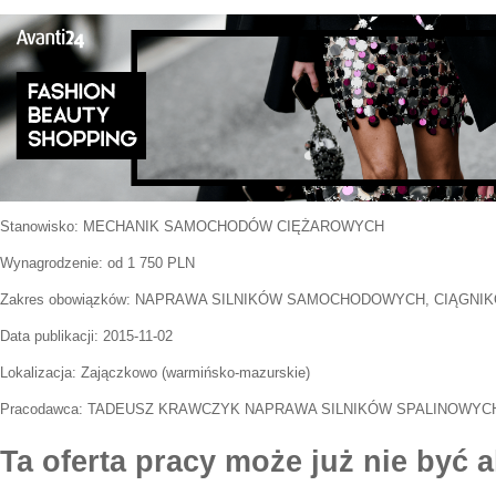
Stanowisko:
MECHANIK SAMOCHODÓW CIĘŻAROWYCH
Wynagrodzenie: od 1 750 PLN
Zakres obowiązków:
NAPRAWA SILNIKÓW SAMOCHODOWYCH, CIĄGNIK
Data publikacji:
2015-11-02
Lokalizacja:
Zajączkowo
(
warmińsko-mazurskie
)
Pracodawca:
TADEUSZ KRAWCZYK NAPRAWA SILNIKÓW SPALINOWYCH 
Ta oferta pracy może już nie być a