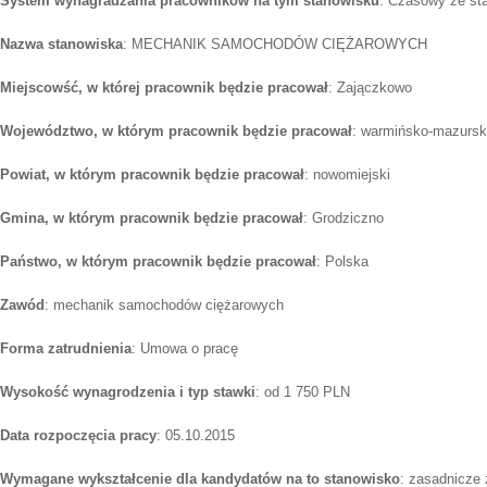
System wynagradzania pracowników na tym stanowisku
: Czasowy ze st
Nazwa stanowiska
: MECHANIK SAMOCHODÓW CIĘŻAROWYCH
Miejscowść, w której pracownik będzie pracował
: Zajączkowo
Województwo, w którym pracownik będzie pracował
: warmińsko-mazursk
Powiat, w którym pracownik będzie pracował
: nowomiejski
Gmina, w którym pracownik będzie pracował
: Grodziczno
Państwo, w którym pracownik będzie pracował
: Polska
Zawód
: mechanik samochodów ciężarowych
Forma zatrudnienia
: Umowa o pracę
Wysokość wynagrodzenia i typ stawki
: od 1 750 PLN
Data rozpoczęcia pracy
: 05.10.2015
Wymagane wykształcenie dla kandydatów na to stanowisko
: zasadnicze