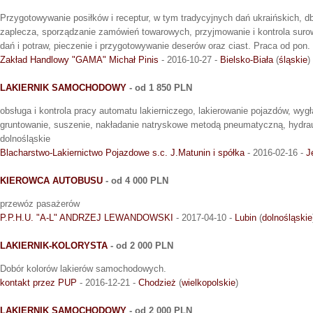
Przygotowywanie posiłków i receptur, w tym tradycyjnych dań ukraińskich, d
zaplecza, sporządzanie zamówień towarowych, przyjmowanie i kontrola suro
dań i potraw, pieczenie i przygotowywanie deserów oraz ciast. Praca od pon. 
Zakład Handlowy "GAMA" Michał Pinis
- 2016-10-27 -
Bielsko-Biała
(
śląskie
)
LAKIERNIK SAMOCHODOWY
- od 1 850 PLN
obsługa i kontrola pracy automatu lakierniczego, lakierowanie pojazdów, wyg
gruntowanie, suszenie, nakładanie natryskowe metodą pneumatyczną, hydrau
dolnośląskie
Blacharstwo-Lakiernictwo Pojazdowe s.c. J.Matunin i spółka
- 2016-02-16 -
J
KIEROWCA AUTOBUSU
- od 4 000 PLN
przewóz pasażerów
P.P.H.U. "A-L" ANDRZEJ LEWANDOWSKI
- 2017-04-10 -
Lubin
(
dolnośląskie
LAKIERNIK-KOLORYSTA
- od 2 000 PLN
Dobór kolorów lakierów samochodowych.
kontakt przez PUP
- 2016-12-21 -
Chodzież
(
wielkopolskie
)
LAKIERNIK SAMOCHODOWY
- od 2 000 PLN