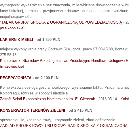
wymagania: wykształcenie bez znaczenia, mile widziane doświadczenie w b
kasy fiskalnej, terminala, przyjmowanie dostaw, obsługa klientamile widziane
niepełnosprawności
"TABAK GRUPA" SPÓŁKA Z OGRANICZONĄ ODPOWIEDZIALNOŚCIĄ
- 2
(
wielkopolskie
)
LAKIERNIK MEBLI
- od 1 850 PLN
miejsce wykonywania pracy Gorzewo 31A, godz. pracy 07.00-15.00, kontakt 
275 58 13
Kaczorowski Stanisław Przedsiębiorstwo Produkcyjno Handlowo-Usługowe
(
mazowieckie
)
RECEPCJONISTA
- od 2 100 PLN
Kompleksowa obsługa gościa hotelowego, wystawianie faktur. Praca na umow
Kołobrzegu, również w soboty i niedziele.
Zespół Szkół Ekonomiczno-Hotelarskich im. E. Gierczak
- 2018-05-14 -
Koło
KONSERWATOR TERENÓW ZIELENI
- od 2 410 PLN
sprzątanie ulic, koszenie trawy, utrzymanie zieleni, zimą odśnieżanie
ZAKŁAD PROJEKTOWO- USŁUGOWY RADIX SPÓŁKA Z OGRANICZONĄ