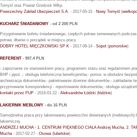
Tomyśl oraz Powiat Grodzisk Wlkp.
Powszechny Zakład Ubezpieczeń S.A.
- 2017-05-15 -
Nowy Tomyśl
(
wielkopo
KUCHARZ ŚNIADANIOWY
- od 2 200 PLN
Przygotowanie bufetu śniadaniowego, ciepłych potraw serwowanych podczas
potraw, dbanie o porządek w miejscu pracy.
DOBRY HOTEL MIĘCZKOWSKI SP K
- 2017-08-14 -
Sopot
(
pomorskie
)
REFERENT
- 997,4 PLN
- zapoznanie ze stanowiskiem pracy, programem stażu oraz regulaminem pra
BHP i ppoż.,- obsługa telefoniczna beneficjentów,- pomoc w obsłudze bezpośr
archiwizacja dokumentów,- pakietowanie dzienne dokumentóe,- zakładanie t
przyjmowanie korespondencji - rejestrowanie dokumentów,- obsługa urządzeń
kontakt przez PUP
- 2016-01-22 -
Aleksandrów Łódzki
(
łódzkie
)
LAKIERNIK MEBLOWY
- do 16 PLN
Samodzielna praca przy lakierowaniu powierzchni drewnianych (meblowych).O
lakierniczej.
ANDRZEJ MUCHA - 1. CENTRUM PIĘKNEGO CIAŁA Andrzej Mucha, 2. TA
Mucha
- 2017-02-27 -
Osowa
(
lubelskie
)