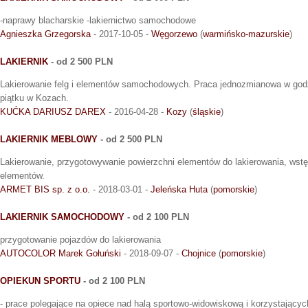
-naprawy blacharskie -lakiernictwo samochodowe
Agnieszka Grzegorska
- 2017-10-05 -
Węgorzewo
(
warmińsko-mazurskie
)
LAKIERNIK
- od 2 500 PLN
Lakierowanie felg i elementów samochodowych. Praca jednozmianowa w godz
piątku w Kozach.
KUĆKA DARIUSZ DAREX
- 2016-04-28 -
Kozy
(
śląskie
)
LAKIERNIK MEBLOWY
- od 2 500 PLN
Lakierowanie, przygotowywanie powierzchni elementów do lakierowania, wst
elementów.
ARMET BIS sp. z o.o.
- 2018-03-01 -
Jeleńska Huta
(
pomorskie
)
LAKIERNIK SAMOCHODOWY
- od 2 100 PLN
przygotowanie pojazdów do lakierowania
AUTOCOLOR Marek Gołuński
- 2018-09-07 -
Chojnice
(
pomorskie
)
OPIEKUN SPORTU
- od 2 100 PLN
- prace polegające na opiece nad halą sportowo-widowiskową i korzystających 