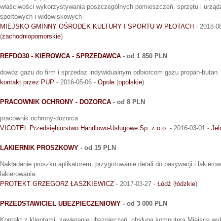
właściwości wykorzystywania poszczególnych pomieszczeń, sprzętu i urządz
sportowych i widowiskowych
MIEJSKO-GMINNY OŚRODEK KULTURY I SPORTU W PŁOTACH
- 2018-0
(
zachodniopomorskie
)
REFDO30 - KIEROWCA - SPRZEDAWCA
- od 1 850 PLN
dowóz gazu do firm i sprzedaz indywidualnym odbiorcom gazu propan-butan
kontakt przez PUP
- 2016-05-06 -
Opole
(
opolskie
)
PRACOWNIK OCHRONY - DOZORCA
- od 8 PLN
pracownik ochrony-dozorca
VICOTEL Przedsiębiorstwo Handlowo-Usługowe Sp. z o.o.
- 2016-03-01 -
Jel
LAKIERNIK PROSZKOWY
- od 15 PLN
Nakładanie proszku aplikatorem, przygotowanie detali do pasywacji i lakierow
lakierowania.
PROTEKT GRZEGORZ ŁASZKIEWICZ
- 2017-03-27 -
Łódź
(
łódzkie
)
PRZEDSTAWICIEL UBEZPIECZENIOWY
- od 3 000 PLN
Kontakt z klientami, zawieranie ubezpieczeń, obsługa komputera.Miejsce w