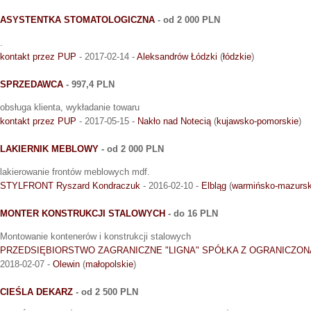
ASYSTENTKA STOMATOLOGICZNA
- od 2 000 PLN
.
kontakt przez PUP
- 2017-02-14 -
Aleksandrów Łódzki
(
łódzkie
)
SPRZEDAWCA
- 997,4 PLN
obsługa klienta, wykładanie towaru
kontakt przez PUP
- 2017-05-15 -
Nakło nad Notecią
(
kujawsko-pomorskie
)
LAKIERNIK MEBLOWY
- od 2 000 PLN
lakierowanie frontów meblowych mdf.
STYLFRONT Ryszard Kondraczuk
- 2016-02-10 -
Elbląg
(
warmińsko-mazursk
MONTER KONSTRUKCJI STALOWYCH
- do 16 PLN
Montowanie kontenerów i konstrukcji stalowych
PRZEDSIĘBIORSTWO ZAGRANICZNE "LIGNA" SPÓŁKA Z OGRANICZO
2018-02-07 -
Olewin
(
małopolskie
)
CIEŚLA DEKARZ
- od 2 500 PLN