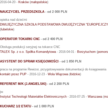
2016-04-20 -
Kraków
(
małopolskie
)
NAUCZYCIEL PRZEDSZKOLA
- od 2 000 PLN
opieka nad dziećmi
DWUJĘZYCZNA SZKOŁA PODSTAWOWA DWUJĘZYCZNA "EUROPEJCZY
(
lubelskie
)
OPERATOR TOKARKI CNC
- od 2 400 PLN
Obsługa produkcji seryjnej na tokarce CNC
TALEX Sp. z o.o. Spółka Komandytowa
- 2016-04-01 -
Borzytuchom
(
pomors
ASYSTENT DO SPRAW KSIĘGOWOŚCI
- od 1 850 PLN
praca na programie Rewizor, przygotowywanie dokumentacji do księgowania
kontakt przez PUP
- 2016-12-23 -
Wola Wiązowa
(
łódzkie
)
REFERENT M/K (J.ANGIELSKI)
- od 2 200 PLN
jw.
Instytut Technologii Materiałów Elektronicznych
- 2016-07-25 -
Warszawa
(
ma
KUCHARZ 1/2 ETATU
- od 1 000 PLN