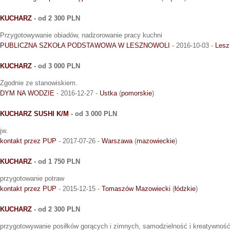
KUCHARZ
- od 2 300 PLN
Przygotowywanie obiadów, nadzorowanie pracy kuchni
PUBLICZNA SZKOŁA PODSTAWOWA W LESZNOWOLI
- 2016-10-03 -
Lesz
KUCHARZ
- od 3 000 PLN
Zgodnie ze stanowiskiem.
DYM NA WODZIE
- 2016-12-27 -
Ustka
(
pomorskie
)
KUCHARZ SUSHI K/M
- od 3 000 PLN
jw.
kontakt przez PUP
- 2017-07-26 -
Warszawa
(
mazowieckie
)
KUCHARZ
- od 1 750 PLN
przygotowanie potraw
kontakt przez PUP
- 2015-12-15 -
Tomaszów Mazowiecki
(
łódzkie
)
KUCHARZ
- od 2 300 PLN
przygotowywanie posiłków gorących i zimnych, samodzielność i kreatywno