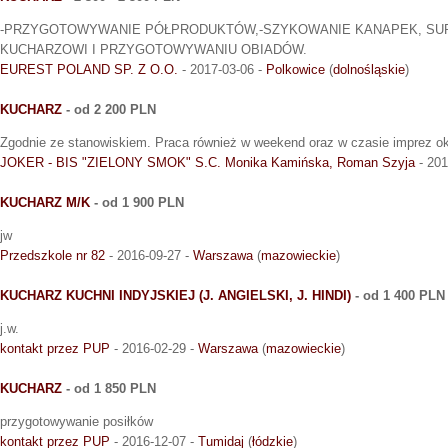
-PRZYGOTOWYWANIE PÓŁPRODUKTÓW,-SZYKOWANIE KANAPEK, SU
KUCHARZOWI I PRZYGOTOWYWANIU OBIADÓW.
EUREST POLAND SP. Z O.O.
- 2017-03-06 -
Polkowice
(
dolnośląskie
)
KUCHARZ
- od 2 200 PLN
Zgodnie ze stanowiskiem. Praca również w weekend oraz w czasie imprez o
JOKER - BIS "ZIELONY SMOK" S.C. Monika Kamińska, Roman Szyja
- 201
KUCHARZ M/K
- od 1 900 PLN
jw
Przedszkole nr 82
- 2016-09-27 -
Warszawa
(
mazowieckie
)
KUCHARZ KUCHNI INDYJSKIEJ (J. ANGIELSKI, J. HINDI)
- od 1 400 PLN
j.w.
kontakt przez PUP
- 2016-02-29 -
Warszawa
(
mazowieckie
)
KUCHARZ
- od 1 850 PLN
przygotowywanie posiłków
kontakt przez PUP
- 2016-12-07 -
Tumidaj
(
łódzkie
)