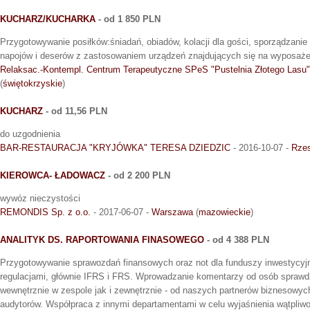
KUCHARZ/KUCHARKA
- od 1 850 PLN
Przygotowywanie posiłków:śniadań, obiadów, kolacji dla gości, sporządzanie 
napojów i deserów z zastosowaniem urządzeń znajdujących się na wyposaże
Relaksac.-Kontempl. Centrum Terapeutyczne SPeS "Pustelnia Złotego Lasu"
(
świętokrzyskie
)
KUCHARZ
- od 11,56 PLN
do uzgodnienia
BAR-RESTAURACJA "KRYJÓWKA" TERESA DZIEDZIC
- 2016-10-07 -
Rze
KIEROWCA- ŁADOWACZ
- od 2 200 PLN
wywóz nieczystości
REMONDIS Sp. z o.o.
- 2017-06-07 -
Warszawa
(
mazowieckie
)
ANALITYK DS. RAPORTOWANIA FINASOWEGO
- od 4 388 PLN
Przygotowywanie sprawozdań finansowych oraz not dla funduszy inwestycyj
regulacjami, głównie IFRS i FRS. Wprowadzanie komentarzy od osób spraw
wewnętrznie w zespole jak i zewnętrznie - od naszych partnerów biznesowych w
audytorów. Współpraca z innymi departamentami w celu wyjaśnienia wątpliw