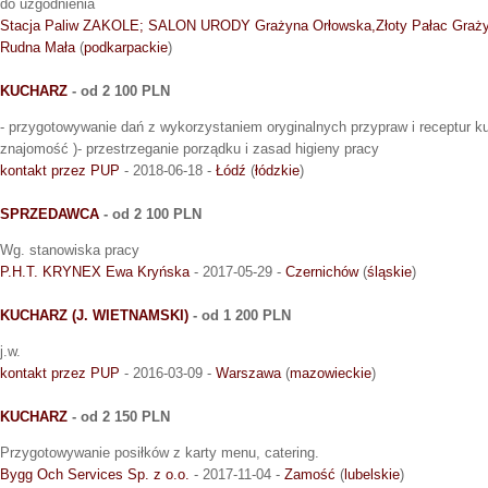
do uzgodnienia
Stacja Paliw ZAKOLE; SALON URODY Grażyna Orłowska,Złoty Pałac Graż
Rudna Mała
(
podkarpackie
)
KUCHARZ
- od 2 100 PLN
- przygotowywanie dań z wykorzystaniem oryginalnych przypraw i receptur ku
znajomość )- przestrzeganie porządku i zasad higieny pracy
kontakt przez PUP
- 2018-06-18 -
Łódź
(
łódzkie
)
SPRZEDAWCA
- od 2 100 PLN
Wg. stanowiska pracy
P.H.T. KRYNEX Ewa Kryńska
- 2017-05-29 -
Czernichów
(
śląskie
)
KUCHARZ (J. WIETNAMSKI)
- od 1 200 PLN
j.w.
kontakt przez PUP
- 2016-03-09 -
Warszawa
(
mazowieckie
)
KUCHARZ
- od 2 150 PLN
Przygotowywanie posiłków z karty menu, catering.
Bygg Och Services Sp. z o.o.
- 2017-11-04 -
Zamość
(
lubelskie
)