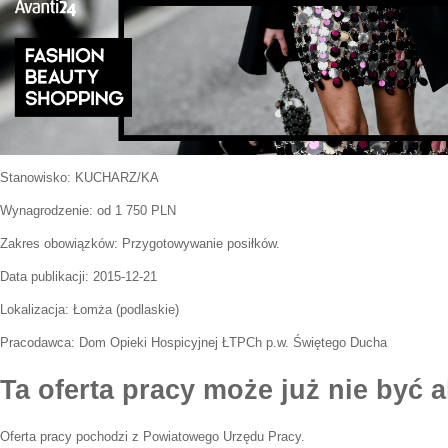
Stanowisko:
KUCHARZ/KA
Wynagrodzenie: od 1 750 PLN
Zakres obowiązków:
Przygotowywanie posiłków.
Data publikacji:
2015-12-21
Lokalizacja:
Łomża
(
podlaskie
)
Pracodawca:
Dom Opieki Hospicyjnej ŁTPCh p.w. Świętego Ducha
Ta oferta pracy może już nie być a
Oferta pracy pochodzi z Powiatowego Urzędu Pracy.