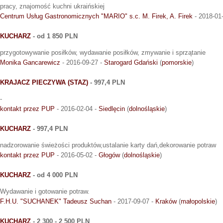
pracy, znajomość kuchni ukraińskiej
Centrum Usług Gastronomicznych "MARIO" s.c. M. Firek, A. Firek
- 2018-01
KUCHARZ
- od 1 850 PLN
przygotowywanie posiłków, wydawanie posiłków, zmywanie i sprzątanie
Monika Gancarewicz
- 2016-09-27 -
Starogard Gdański
(
pomorskie
)
KRAJACZ PIECZYWA (STAZ)
- 997,4 PLN
-
kontakt przez PUP
- 2016-02-04 -
Siedlęcin
(
dolnośląskie
)
KUCHARZ
- 997,4 PLN
nadzorowanie świeżości produktów,ustalanie karty dań,dekorowanie potraw
kontakt przez PUP
- 2016-05-02 -
Głogów
(
dolnośląskie
)
KUCHARZ
- od 4 000 PLN
Wydawanie i gotowanie potraw.
F.H.U. "SUCHANEK" Tadeusz Suchan
- 2017-09-07 -
Kraków
(
małopolskie
)
KUCHARZ
- 2 300 - 2 500 PLN