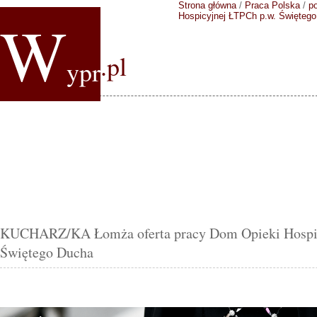
Strona główna
/
Praca Polska
/
p
W
Hospicyjnej ŁTPCh p.w. Święteg
.pl
ypr
KUCHARZ/KA Łomża oferta pracy Dom Opieki Hospic
Świętego Ducha