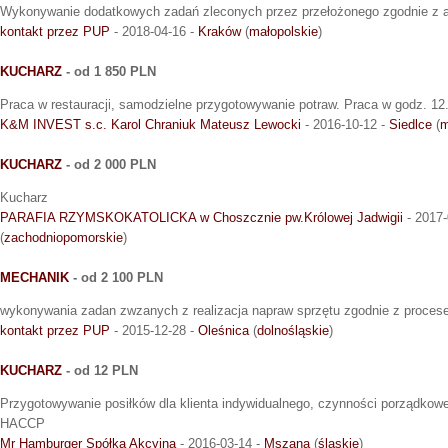
Wykonywanie dodatkowych zadań zleconych przez przełożonego zgodnie z a
kontakt przez PUP
- 2018-04-16 -
Kraków
(
małopolskie
)
KUCHARZ
- od 1 850 PLN
Praca w restauracji, samodzielne przygotowywanie potraw. Praca w godz. 12
K&M INVEST s.c. Karol Chraniuk Mateusz Lewocki
- 2016-10-12 -
Siedlce
(
m
KUCHARZ
- od 2 000 PLN
Kucharz
PARAFIA RZYMSKOKATOLICKA w Choszcznie pw.Królowej Jadwigii
- 2017-
(
zachodniopomorskie
)
MECHANIK
- od 2 100 PLN
wykonywania zadan zwzanych z realizacja napraw sprzętu zgodnie z proce
kontakt przez PUP
- 2015-12-28 -
Oleśnica
(
dolnośląskie
)
KUCHARZ
- od 12 PLN
Przygotowywanie posiłków dla klienta indywidualnego, czynności porządkow
HACCP
Mr Hamburger Spółka Akcyjna
- 2016-03-14 -
Mszana
(
śląskie
)