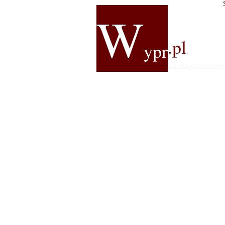
W
.pl
ypr