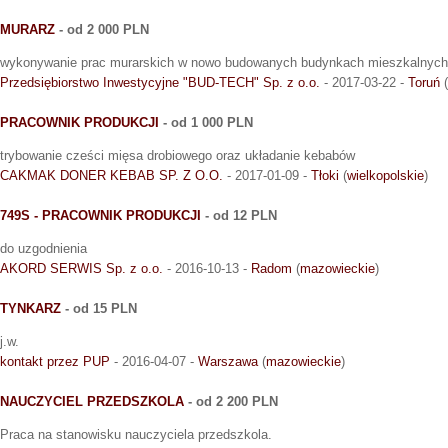
MURARZ
- od 2 000 PLN
wykonywanie prac murarskich w nowo budowanych budynkach mieszkalnych
Przedsiębiorstwo Inwestycyjne "BUD-TECH" Sp. z o.o.
- 2017-03-22 -
Toruń
(
PRACOWNIK PRODUKCJI
- od 1 000 PLN
trybowanie cześci mięsa drobiowego oraz układanie kebabów
CAKMAK DONER KEBAB SP. Z O.O.
- 2017-01-09 -
Tłoki
(
wielkopolskie
)
749S - PRACOWNIK PRODUKCJI
- od 12 PLN
do uzgodnienia
AKORD SERWIS Sp. z o.o.
- 2016-10-13 -
Radom
(
mazowieckie
)
TYNKARZ
- od 15 PLN
j.w.
kontakt przez PUP
- 2016-04-07 -
Warszawa
(
mazowieckie
)
NAUCZYCIEL PRZEDSZKOLA
- od 2 200 PLN
Praca na stanowisku nauczyciela przedszkola.