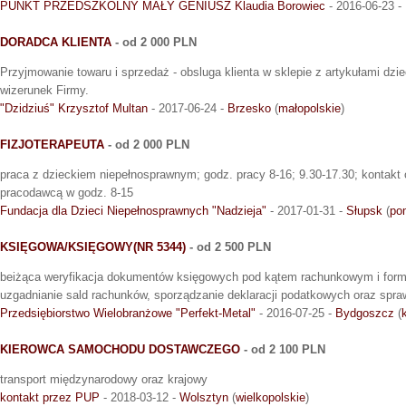
PUNKT PRZEDSZKOLNY MAŁY GENIUSZ Klaudia Borowiec
- 2016-06-23 -
DORADCA KLIENTA
- od 2 000 PLN
Przyjmowanie towaru i sprzedaż - obsluga klienta w sklepie z artykułami dzie
wizerunek Firmy.
"Dzidziuś" Krzysztof Multan
- 2017-06-24 -
Brzesko
(
małopolskie
)
FIZJOTERAPEUTA
- od 2 000 PLN
praca z dzieckiem niepełnosprawnym; godz. pracy 8-16; 9.30-17.30; kontakt o
pracodawcą w godz. 8-15
Fundacja dla Dzieci Niepełnosprawnych "Nadzieja"
- 2017-01-31 -
Słupsk
(
po
KSIĘGOWA/KSIĘGOWY(NR 5344)
- od 2 500 PLN
beiżąca weryfikacja dokumentów księgowych pod kątem rachunkowym i for
uzgadnianie sald rachunków, sporządzanie deklaracji podatkowych oraz spr
Przedsiębiorstwo Wielobranżowe "Perfekt-Metal"
- 2016-07-25 -
Bydgoszcz
(
KIEROWCA SAMOCHODU DOSTAWCZEGO
- od 2 100 PLN
transport międzynarodowy oraz krajowy
kontakt przez PUP
- 2018-03-12 -
Wolsztyn
(
wielkopolskie
)