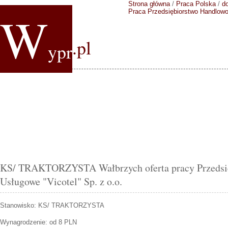
Strona główna
/
Praca Polska
/
do
W
Praca Przedsiębiorstwo Handlowo-
.pl
ypr
KS/ TRAKTORZYSTA Wałbrzych oferta pracy Przedsi
Usługowe "Vicotel" Sp. z o.o.
Stanowisko:
KS/ TRAKTORZYSTA
Wynagrodzenie: od 8 PLN