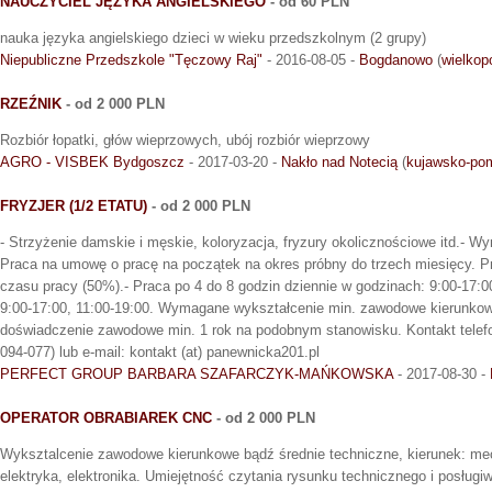
NAUCZYCIEL JĘZYKA ANGIELSKIEGO
- od 60 PLN
nauka języka angielskiego dzieci w wieku przedszkolnym (2 grupy)
Niepubliczne Przedszkole "Tęczowy Raj"
- 2016-08-05 -
Bogdanowo
(
wielkop
RZEŹNIK
- od 2 000 PLN
Rozbiór łopatki, głów wieprzowych, ubój rozbiór wieprzowy
AGRO - VISBEK Bydgoszcz
- 2017-03-20 -
Nakło nad Notecią
(
kujawsko-po
FRYZJER (1/2 ETATU)
- od 2 000 PLN
- Strzyżenie damskie i męskie, koloryzacja, fryzury okolicznościowe itd.- Wy
Praca na umowę o pracę na początek na okres próbny do trzech miesięcy. 
czasu pracy (50%).- Praca po 4 do 8 godzin dziennie w godzinach: 9:00-17:0
9:00-17:00, 11:00-19:00. Wymagane wykształcenie min. zawodowe kierunko
doświadczenie zawodowe min. 1 rok na podobnym stanowisku. Kontakt telefon
094-077) lub e-mail: kontakt (at) panewnicka201.pl
PERFECT GROUP BARBARA SZAFARCZYK-MAŃKOWSKA
- 2017-08-30 -
OPERATOR OBRABIAREK CNC
- od 2 000 PLN
Wyksztalcenie zawodowe kierunkowe bądź średnie techniczne, kierunek: me
elektryka, elektronika. Umiejętność czytania rysunku technicznego i posługi