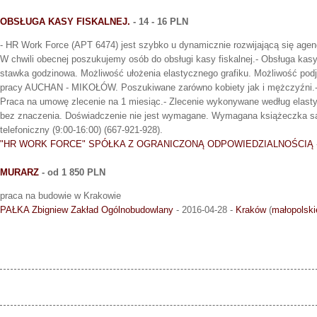
OBSŁUGA KASY FISKALNEJ.
- 14 - 16 PLN
- HR Work Force (APT 6474) jest szybko u dynamicznie rozwijającą się agen
W chwili obecnej poszukujemy osób do obsługi kasy fiskalnej.- Obsługa kasy 
stawka godzinowa. Możliwość ułożenia elastycznego grafiku. Możliwość podję
pracy AUCHAN - MIKOŁÓW. Poszukiwane zarówno kobiety jak i mężczyźni.- W
Praca na umowę zlecenie na 1 miesiąc.- Zlecenie wykonywane według elasty
bez znaczenia. Doświadczenie nie jest wymagane. Wymagana książeczka 
telefoniczny (9:00-16:00) (667-921-928).
"HR WORK FORCE" SPÓŁKA Z OGRANICZONĄ ODPOWIEDZIALNOŚCIĄ
MURARZ
- od 1 850 PLN
praca na budowie w Krakowie
PAŁKA Zbigniew Zakład Ogólnobudowlany
- 2016-04-28 -
Kraków
(
małopolski