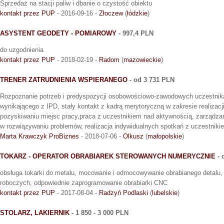
Sprzedaż na stacji paliw i dbanie o czystość obiektu
kontakt przez PUP
- 2016-09-16 -
Złoczew
(
łódzkie
)
ASYSTENT GEODETY - POMIAROWY
- 997,4 PLN
do uzgodnienia
kontakt przez PUP
- 2018-02-19 -
Radom
(
mazowieckie
)
TRENER ZATRUDNIENIA WSPIERANEGO
- od 3 731 PLN
Rozpoznanie potrzeb i predyspozycji osobowościowo-zawodowych uczestnika
wynikającego z IPD, stały kontakt z kadrą merytoryczną w zakresie realizac
pozyskiwaniu miejsc pracy,praca z uczestnikiem nad aktywnością, zarządz
w rozwiązywaniu problemów, realizacja indywidualnych spotkań z uczestniki
Marta Krawczyk ProBiznes
- 2018-07-06 -
Olkusz
(
małopolskie
)
TOKARZ - OPERATOR OBRABIAREK STEROWANYCH NUMERYCZNIE
- 
obsługa tokarki do metalu, mocowanie i odmocowywanie obrabianego detalu,
roboczych, odpowiednie zaprogramowanie obrabiarki CNC
kontakt przez PUP
- 2017-08-04 -
Radzyń Podlaski
(
lubelskie
)
STOLARZ, LAKIERNIK
- 1 850 - 3 000 PLN