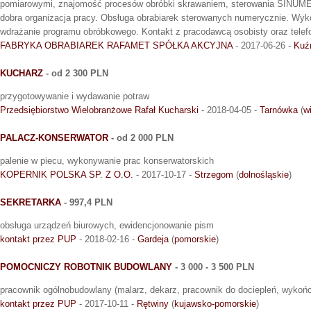
pomiarowymi, znajomość procesów obróbki skrawaniem, sterowania SINUMER
dobra organizacja pracy. Obsługa obrabiarek sterowanych numerycznie. Wyk
wdrażanie programu obróbkowego. Kontakt z pracodawcą osobisty oraz telef
FABRYKA OBRABIAREK RAFAMET SPÓŁKA AKCYJNA
- 2017-06-26 -
Kuź
KUCHARZ
- od 2 300 PLN
przygotowywanie i wydawanie potraw
Przedsiębiorstwo Wielobranżowe Rafał Kucharski
- 2018-04-05 -
Tarnówka
(
w
PALACZ-KONSERWATOR
- od 2 000 PLN
palenie w piecu, wykonywanie prac konserwatorskich
KOPERNIK POLSKA SP. Z O.O.
- 2017-10-17 -
Strzegom
(
dolnośląskie
)
SEKRETARKA
- 997,4 PLN
obsługa urządzeń biurowych, ewidencjonowanie pism
kontakt przez PUP
- 2018-02-16 -
Gardeja
(
pomorskie
)
POMOCNICZY ROBOTNIK BUDOWLANY
- 3 000 - 3 500 PLN
pracownik ogólnobudowlany (malarz, dekarz, pracownik do dociepleń, wykoń
kontakt przez PUP
- 2017-10-11 -
Rętwiny
(
kujawsko-pomorskie
)