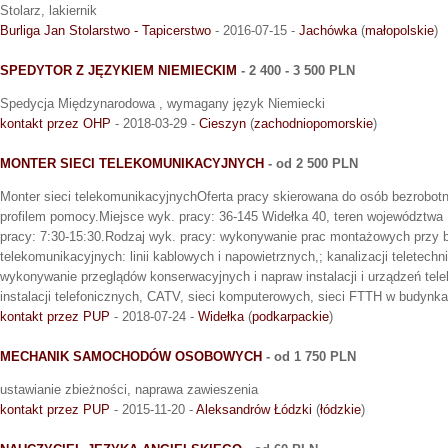
Stolarz, lakiernik
Burliga Jan Stolarstwo - Tapicerstwo
- 2016-07-15 -
Jachówka
(
małopolskie
)
SPEDYTOR Z JĘZYKIEM NIEMIECKIM
- 2 400 - 3 500 PLN
Spedycja Międzynarodowa , wymagany język Niemiecki
kontakt przez OHP
- 2018-03-29 -
Cieszyn
(
zachodniopomorskie
)
MONTER SIECI TELEKOMUNIKACYJNYCH
- od 2 500 PLN
Monter sieci telekomunikacyjnychOferta pracy skierowana do osób bezrobotny
profilem pomocy.Miejsce wyk. pracy: 36-145 Widełka 40, teren województw
pracy: 7:30-15:30.Rodzaj wyk. pracy: wykonywanie prac montażowych przy b
telekomunikacyjnych: linii kablowych i napowietrznych,; kanalizacji teletechn
wykonywanie przeglądów konserwacyjnych i napraw instalacji i urządzeń te
instalacji telefonicznych, CATV, sieci komputerowych, sieci FTTH w budynka
kontakt przez PUP
- 2018-07-24 -
Widełka
(
podkarpackie
)
MECHANIK SAMOCHODÓW OSOBOWYCH
- od 1 750 PLN
ustawianie zbieżności, naprawa zawieszenia
kontakt przez PUP
- 2015-11-20 -
Aleksandrów Łódzki
(
łódzkie
)