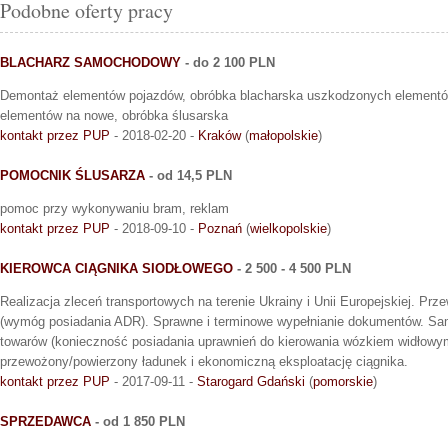
Podobne oferty pracy
BLACHARZ SAMOCHODOWY
- do 2 100 PLN
Demontaż elementów pojazdów, obróbka blacharska uszkodzonych element
elementów na nowe, obróbka ślusarska
kontakt przez PUP
- 2018-02-20 -
Kraków
(
małopolskie
)
POMOCNIK ŚLUSARZA
- od 14,5 PLN
pomoc przy wykonywaniu bram, reklam
kontakt przez PUP
- 2018-09-10 -
Poznań
(
wielkopolskie
)
KIEROWCA CIĄGNIKA SIODŁOWEGO
- 2 500 - 4 500 PLN
Realizacja zleceń transportowych na terenie Ukrainy i Unii Europejskiej. P
(wymóg posiadania ADR). Sprawne i terminowe wypełnianie dokumentów. Samo
towarów (konieczność posiadania uprawnień do kierowania wózkiem widłowy
przewożony/powierzony ładunek i ekonomiczną eksploatację ciągnika.
kontakt przez PUP
- 2017-09-11 -
Starogard Gdański
(
pomorskie
)
SPRZEDAWCA
- od 1 850 PLN