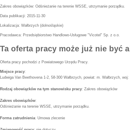
Zakres obowiązków:
Odśnieżanie na terenie WSSE, utrzymanie porządku.
Data publikacji:
2015-11-30
Lokalizacja:
Wałbrzych
(
dolnośląskie
)
Pracodawca:
Przedsiębiorstwo Handlowo-Usługowe "Vicotel" Sp. z o.o.
Ta oferta pracy może już nie być a
Oferta pracy pochodzi z Powiatowego Urzędu Pracy.
Miejsce pracy
:
Ludwiga Van Beethovena 1-2, 58-300 Wałbrzych, powiat: m. Wałbrzych, woj: 
Rodzaj obowiązków na tym stanowisku pracy
: Zakres obowiązków
Zakres obowiązków
:
Odśnieżanie na terenie WSSE, utrzymanie porządku.
Forma zatrudnienia
: Umowa zlecenie
Zmianowość pracy
: nie dotyczy