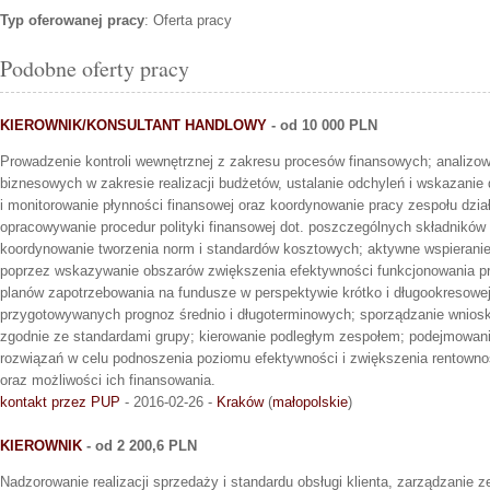
Typ oferowanej pracy
: Oferta pracy
Podobne oferty pracy
KIEROWNIK/KONSULTANT HANDLOWY
- od 10 000 PLN
Prowadzenie kontroli wewnętrznej z zakresu procesów finansowych; analiz
biznesowych w zakresie realizacji budżetów, ustalanie odchyleń i wskazanie
i monitorowanie płynności finansowej oraz koordynowanie pracy zespołu dział
opracowywanie procedur polityki finansowej dot. poszczególnych składników
koordynowanie tworzenia norm i standardów kosztowych; aktywne wspierani
poprzez wskazywanie obszarów zwiększenia efektywności funkcjonowania pr
planów zapotrzebowania na fundusze w perspektywie krótko i długookresowej
przygotowywanych prognoz średnio i długoterminowych; sporządzanie wniosk
zgodnie ze standardami grupy; kierowanie podległym zespołem; podejmowani
rozwiązań w celu podnoszenia poziomu efektywności i zwiększenia rentownoś
oraz możliwości ich finansowania.
kontakt przez PUP
- 2016-02-26 -
Kraków
(
małopolskie
)
KIEROWNIK
- od 2 200,6 PLN
Nadzorowanie realizacji sprzedaży i standardu obsługi klienta, zarządzanie 