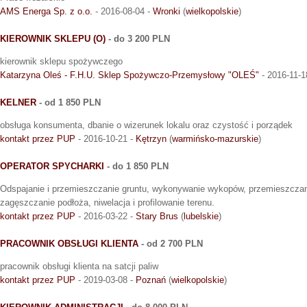
AMS Energa Sp. z o.o.
- 2016-08-04 -
Wronki
(
wielkopolskie
)
KIEROWNIK SKLEPU (O)
- do 3 200 PLN
kierownik sklepu spożywczego
Katarzyna Oleś - F.H.U. Sklep Spożywczo-Przemysłowy "OLEŚ"
- 2016-11-1
KELNER
- od 1 850 PLN
obsługa konsumenta, dbanie o wizerunek lokalu oraz czystość i porządek
kontakt przez PUP
- 2016-10-21 -
Kętrzyn
(
warmińsko-mazurskie
)
OPERATOR SPYCHARKI
- do 1 850 PLN
Odspajanie i przemieszczanie gruntu, wykonywanie wykopów, przemieszczanie
zagęszczanie podłoża, niwelacja i profilowanie terenu.
kontakt przez PUP
- 2016-03-22 -
Stary Brus
(
lubelskie
)
PRACOWNIK OBSŁUGI KLIENTA
- od 2 700 PLN
pracownik obsługi klienta na satcji paliw
kontakt przez PUP
- 2019-03-08 -
Poznań
(
wielkopolskie
)