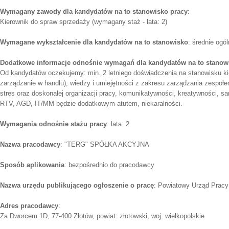
Wymagany zawody dla kandydatów na to stanowisko pracy
:
Kierownik do spraw sprzedaży (wymagany staż - lata: 2)
Wymagane wykształcenie dla kandydatów na to stanowisko
: średnie ogó
Dodatkowe informacje odnośnie wymagań dla kandydatów na to stanow
Od kandydatów oczekujemy: min. 2 letniego doświadczenia na stanowisku ki
zarządzanie w handlu), wiedzy i umiejętności z zakresu zarządzania zespoł
stres oraz doskonałej organizacji pracy, komunikatywności, kreatywności, 
RTV, AGD, IT/MM będzie dodatkowym atutem, niekaralności.
Wymagania odnośnie stażu pracy
: lata: 2
Nazwa pracodawcy
: "TERG" SPÓŁKA AKCYJNA
Sposób aplikowania
: bezpośrednio do pracodawcy
Nazwa urzędu publikującego ogłoszenie o pracę
: Powiatowy Urząd Prac
Adres pracodawcy
:
Za Dworcem 1D, 77-400 Złotów, powiat: złotowski, woj: wielkopolskie