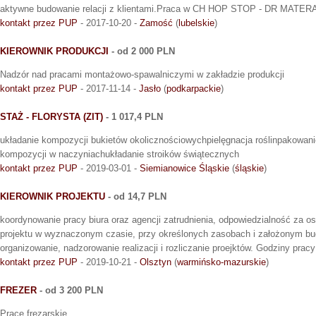
aktywne budowanie relacji z klientami.Praca w CH HOP STOP - DR MATER
kontakt przez PUP
- 2017-10-20 -
Zamość
(
lubelskie
)
KIEROWNIK PRODUKCJI
- od 2 000 PLN
Nadzór nad pracami montażowo-spawalniczymi w zakładzie produkcji
kontakt przez PUP
- 2017-11-14 -
Jasło
(
podkarpackie
)
STAŻ - FLORYSTA (ZIT)
- 1 017,4 PLN
układanie kompozycji bukietów okolicznościowychpielęgnacja roślinpakowan
kompozycji w naczyniachukładanie stroików świątecznych
kontakt przez PUP
- 2019-03-01 -
Siemianowice Śląskie
(
śląskie
)
KIEROWNIK PROJEKTU
- od 14,7 PLN
koordynowanie pracy biura oraz agencji zatrudnienia, odpowiedzialność za 
projektu w wyznaczonym czasie, przy określonych zasobach i założonym bu
organizowanie, nadzorowanie realizacji i rozliczanie proejktów. Godziny pracy
kontakt przez PUP
- 2019-10-21 -
Olsztyn
(
warmińsko-mazurskie
)
FREZER
- od 3 200 PLN
Prace frezarskie