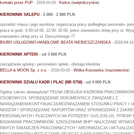
kontakt przez PUP
- 2019-10-29 -
Kielce
(
świętokrzyskie
)
KIEROWNIK SKLEPU
- 2 000 - 2 800 PLN
sprzedaż mięsa i jego wyrobów, organizacja pracy podległego personelu- pi
praca w godz. 6.00-14.00, 12.00- 20.00, jedno stanowisko sklep przy ul. Wys
stanowisko sklep przy ul. Daszyńskiego 77
BIURO USŁUGOWO-HANDLOWE BEATA NIEBIESZCZAŃSKA
- 2016-04-14
KIEROWNIK APTEKI
- od 3 600 PLN
zarządzanie aptekę i personelem apteki, obsługa klientów
BELLA & MOON Sp. z o.o.
- 2016-03-03 -
Wólka Kosowska
(
mazowieckie
)
KIEROWNIK DZIAŁU KADR I PŁAC (NR 0758)
- od 4 000 PLN
Ogólny zakres obowiązków* PEŁNA OBSŁUGA KADROWA PRACOWNIK
OSOBOWYCH, SPORZĄDZANIE DOKUMENTACJI ZWIĄZANEJ Z
NAWIĄZANIEM/KONTYNUACJA/ROZWIĄZANIEM STOSUNKU PRACY I
NADZÓR I SPORZĄDZANIE RAPORTÓW ORAZ SPRAWOZDAŃ Z ZAKRE
PERSONALNYCH I PŁACOWYCH NA POTRZEBY GUS,ZUS,US, PFRON*
BADANIAMI PRACOWNIKÓW, SZKOLENIAMI BHP* NALICZANIE WYNAG
INNYCH ŚWIADCZEŃ PRACOWNICZYCH * ARCHIWIZACJA I AKTUALIZ
PRACOWNIKÓW,* ROZLICZANIE DELEGACJI KRAJOWYCH I ZAGRANIC