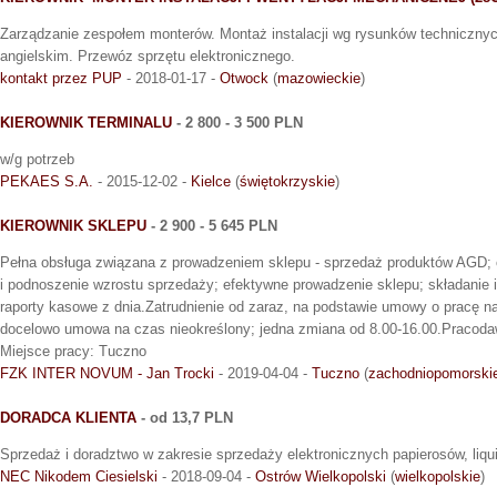
Zarządzanie zespołem monterów. Montaż instalacji wg rysunków technicznyc
angielskim. Przewóz sprzętu elektronicznego.
kontakt przez PUP
- 2018-01-17 -
Otwock
(
mazowieckie
)
KIEROWNIK TERMINALU
- 2 800 - 3 500 PLN
w/g potrzeb
PEKAES S.A.
- 2015-12-02 -
Kielce
(
świętokrzyskie
)
KIEROWNIK SKLEPU
- 2 900 - 5 645 PLN
Pełna obsługa związana z prowadzeniem sklepu - sprzedaż produktów AGD; 
i podnoszenie wzrostu sprzedaży; efektywne prowadzenie sklepu; składanie
raporty kasowe z dnia.Zatrudnienie od zaraz, na podstawie umowy o pracę na
docelowo umowa na czas nieokreślony; jedna zmiana od 8.00-16.00.Pracodaw
Miejsce pracy: Tuczno
FZK INTER NOVUM - Jan Trocki
- 2019-04-04 -
Tuczno
(
zachodniopomorski
DORADCA KLIENTA
- od 13,7 PLN
Sprzedaż i doradztwo w zakresie sprzedaży elektronicznych papierosów, liqu
NEC Nikodem Ciesielski
- 2018-09-04 -
Ostrów Wielkopolski
(
wielkopolskie
)