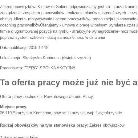
Zakres obowiązków:
Kierownik Salonu odpowiedzialny jest za:- zarządzani
zarządzanie zespołem pracowników- realizacje planów sprzedażowych- utrz
obsługi klienta- motywowanie i ocena pracowników- organizacja i planowanie
coaching pracownikówOferujemy:- umowę o pracę w pełnym wymiarze czasu p
firmie o ugruntowanej pozycji na rynku - atrakcyjne wynagrodzenie- możliw
poprzez system szkoleń - dużą samodzielność w działaniu
Data publikacji:
2015-12-18
Lokalizacja:
Skarżysko-Kamienna
(
świętokrzyskie
)
Pracodawca:
"TERG" SPÓŁKA AKCYJNA
Ta oferta pracy może już nie być a
Oferta pracy pochodzi z Powiatowego Urzędu Pracy.
Miejsce pracy
:
26-110 Skarżysko-Kamienna, powiat: skarżyski, woj: świętokrzyskie
Rodzaj obowiązków na tym stanowisku pracy
: Zakres obowiązków
Zakres obowiązków
: