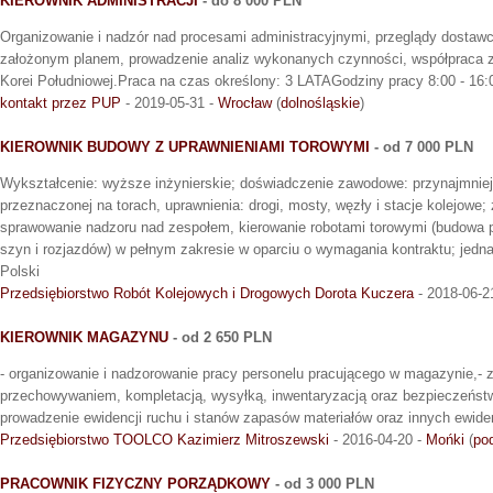
KIEROWNIK ADMINISTRACJI
- do 8 000 PLN
Organizowanie i nadzór nad procesami administracyjnymi, przeglądy dostawc
założonym planem, prowadzenie analiz wykonanych czynności, współpraca z
Korei Południowej.Praca na czas określony: 3 LATAGodziny pracy 8:00 - 16:
kontakt przez PUP
- 2019-05-31 -
Wrocław
(
dolnośląskie
)
KIEROWNIK BUDOWY Z UPRAWNIENIAMI TOROWYMI
- od 7 000 PLN
Wykształcenie: wyższe inżynierskie; doświadczenie zawodowe: przynajmniej 
przeznaczonej na torach, uprawnienia: drogi, mosty, węzły i stacje kolejowe
sprawowanie nadzoru nad zespołem, kierowanie robotami torowymi (budowa 
szyn i rozjazdów) w pełnym zakresie w oparciu o wymagania kontraktu; jedna
Polski
Przedsiębiorstwo Robót Kolejowych i Drogowych Dorota Kuczera
- 2018-06-2
KIEROWNIK MAGAZYNU
- od 2 650 PLN
- organizowanie i nadzorowanie pracy personelu pracującego w magazynie,- 
przechowywaniem, kompletacją, wysyłką, inwentaryzacją oraz bezpieczeństw
prowadzenie ewidencji ruchu i stanów zapasów materiałów oraz innych ewiden
Przedsiębiorstwo TOOLCO Kazimierz Mitroszewski
- 2016-04-20 -
Mońki
(
po
PRACOWNIK FIZYCZNY PORZĄDKOWY
- od 3 000 PLN