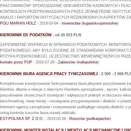
PRACOWNIKÓW* SPORZĄDZANIE DOKUMENTÓW KADROWYCH I PŁA
KONTROLACH PRZEPROWADZANYCH PRZEZ ZEWNĘTRZNE INSTYTUC
ANALIZ I RAPORTÓW DOTYCZĄCYCH RÓŻNORODNYCH ASPEKTÓW ZA
POLI MARIAN HOLZ
- 2019-03-04 -
Inowrocław
(
kujawsko-pomorskie
)
KIEROWNIK DS PODATKÓW
- od 20 833 PLN
ZAPEWNIENIE WSPARCIA W SPRAWACH PODATKOWYCH, MONITORO
PODATKOWEGO, ABY BYŁO ZGODNE ZE STANDARDAMI KORPORACYJN
RYZYKA PODATKOWEGO, UCZESTNICTWO WEWEWNĘTRZNYCH PRZ
kontakt przez PUP
- 2016-07-28 -
Zabierzów
(
małopolskie
)
KIEROWNIK BIURA AGENCJI PRACY TYMCZASOWEJ
- 2 500 - 3 000 PL
Kompleksowe koordynowanie funkcjonowania biura,aktywne pozyskiwanie k
klientów, dbanie o relacje z obecnymi klientami,sporządzanie , wycen, kalkula
poszukiwanie skutecznych rozwiązań i najlepszych praktyk w obszarze rekru
benchmarking, nowe trendy i rozwiązania przygotowywanie i dbałość o prawidł
klientami agencji,zarządzanie i motywowanie podległego zespołu,dbałość o 
usług,kontrola kosztów biura,rozwój oddziału.
EST-POLSKA SP. Z O.O.
- 2019-03-26 -
Rzeszów
(
podkarpackie
)
KIEROWNIK- MONTER INSTALACJI I WENTYLACJI MECHANICZNEJ (28