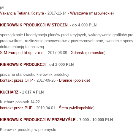
jw.
Vakancja Tetiana Kostyra
- 2017-12-14 -
Warszawa
(
mazowieckie
)
KIEROWNIK PRODUKCJI W STOCZNI
- do 4 000 PLN
sporządzanie i koordynacja planów produkcyjnych, wykonywanie grafików prac
pracownikom, rozliczanie pracowników z powierzonych prac, tworzenie specy
dokumentacją techniczną
S.M.Europe Ltd sp. z o.o.
- 2017-06-09 -
Gdańsk
(
pomorskie
)
KIEROWNIK PRODUKCJI
- od 3 000 PLN
praca na stanowisku kierownik produkcji
kontakt przez OHP
- 2017-09-26 -
Branice
(
opolskie
)
KUCHARZ
- 1 017,4 PLN
Kucharz pon-sob 14-22
kontakt przez PUP
- 2019-04-01 -
Śrem
(
wielkopolskie
)
KIEROWNIK PRODUKCJI W PRZEMYŚLE
- 7 000 - 10 000 PLN
Kierownik produkcji w przemyśle