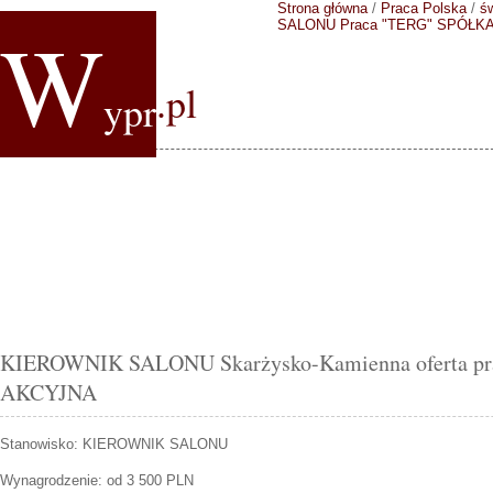
Strona główna
/
Praca Polska
/
ś
W
SALONU
Praca "TERG" SPÓŁK
.pl
ypr
KIEROWNIK SALONU Skarżysko-Kamienna oferta p
AKCYJNA
Stanowisko:
KIEROWNIK SALONU
Wynagrodzenie: od 3 500 PLN