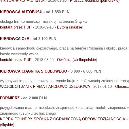
VIKTOR Wiktor Atamaniuk
- 2016-01-20 -
Pruszcz Gdański
(
pomorskie
)
KIEROWCA AUTOBUSU
- od 1 850 PLN
obsługa linii komunikacji miejskiej na terenie Śląska
kontakt przez PUP
- 2016-09-13 -
Bytom
(
śląskie
)
KIEROWCA C+E
- od 2 100 PLN
kierowca samochodu ciężarowego, praca na terenie Poznania i okolic, praca 
każde weekendy wolne
kontakt przez PUP
- 2018-03-29 -
Owińska
(
wielkopolskie
)
KIEROWCA CIĄGNIKA SIODŁOWEGO
- 3 000 - 6 000 PLN
wykonywanie pracy kierowcy na terenie kraju z możliwością zmiany na trans
WOJCIECH JANIK FIRMA HANDLOWO USŁUGOWA
- 2017-01-10 -
Oleśnic
FORMIERZ
- od 2 000 PLN
przygotowanie mas formierskich, znajomość konstrukcji modeli, znajomość wł
znajomość rysunku technicznego
KOPEX FOUNDRY SPÓŁKA Z OGRANICZONĄ ODPOWIEDZIALNOŚCIĄ
- 
(
śląskie
)