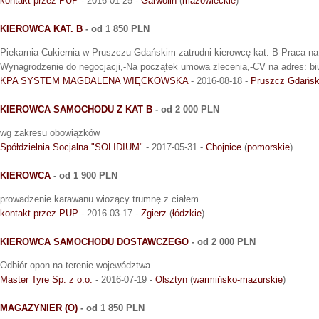
kontakt przez PUP
- 2016-01-25 -
Garwolin
(
mazowieckie
)
KIEROWCA KAT. B
- od 1 850 PLN
Piekarnia-Cukiernia w Pruszczu Gdańskim zatrudni kierowcę kat. B-Praca na
Wynagrodzenie do negocjacji,-Na początek umowa zlecenia,-CV na adres: bi
KPA SYSTEM MAGDALENA WIĘCKOWSKA
- 2016-08-18 -
Pruszcz Gdańsk
KIEROWCA SAMOCHODU Z KAT B
- od 2 000 PLN
wg zakresu obowiązków
Spółdzielnia Socjalna "SOLIDIUM"
- 2017-05-31 -
Chojnice
(
pomorskie
)
KIEROWCA
- od 1 900 PLN
prowadzenie karawanu wiozący trumnę z ciałem
kontakt przez PUP
- 2016-03-17 -
Zgierz
(
łódzkie
)
KIEROWCA SAMOCHODU DOSTAWCZEGO
- od 2 000 PLN
Odbiór opon na terenie województwa
Master Tyre Sp. z o.o.
- 2016-07-19 -
Olsztyn
(
warmińsko-mazurskie
)
MAGAZYNIER (O)
- od 1 850 PLN