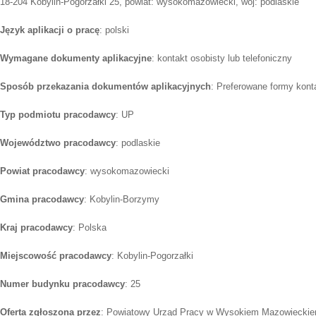
18-204 Kobylin-Pogorzałki 25, powiat: wysokomazowiecki, woj: podlaskie
Język aplikacji o pracę
: polski
Wymagane dokumenty aplikacyjne
: kontakt osobisty lub telefoniczny
Sposób przekazania dokumentów aplikacyjnych
: Preferowane formy konta
Typ podmiotu pracodawcy
: UP
Województwo pracodawcy
: podlaskie
Powiat pracodawcy
: wysokomazowiecki
Gmina pracodawcy
: Kobylin-Borzymy
Kraj pracodawcy
: Polska
Miejscowość pracodawcy
: Kobylin-Pogorzałki
Numer budynku pracodawcy
: 25
Oferta zgłoszona przez
: Powiatowy Urząd Pracy w Wysokiem Mazowiecki