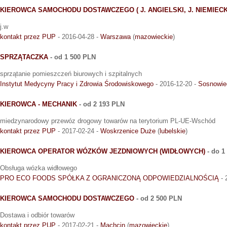
KIEROWCA SAMOCHODU DOSTAWCZEGO ( J. ANGIELSKI, J. NIEMIECK
j.w
kontakt przez PUP
- 2016-04-28 -
Warszawa
(
mazowieckie
)
SPRZĄTACZKA
- od 1 500 PLN
sprzątanie pomieszczeń biurowych i szpitalnych
Instytut Medycyny Pracy i Zdrowia Środowiskowego
- 2016-12-20 -
Sosnowie
KIEROWCA - MECHANIK
- od 2 193 PLN
miedzynarodowy przewóz drogowy towarów na terytorium PL-UE-Wschód
kontakt przez PUP
- 2017-02-24 -
Woskrzenice Duże
(
lubelskie
)
KIEROWCA OPERATOR WÓZKÓW JEZDNIOWYCH (WIDŁOWYCH)
- do 1
Obsługa wózka widłowego
PRO ECO FOODS SPÓŁKA Z OGRANICZONĄ ODPOWIEDZIALNOŚCIĄ
- 
KIEROWCA SAMOCHODU DOSTAWCZEGO
- od 2 500 PLN
Dostawa i odbiór towarów
kontakt przez PUP
- 2017-02-21 -
Machcin
(
mazowieckie
)