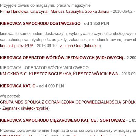
Przyjęcie towaru do magazynu, praca w magazynie
Firma Handlowa Katarzyna i Mariusz Czosnyka Spółka Jawna
- 2016-06-02 -
KIEROWCA SAMOCHODU DOSTAWCZEGO
- od 1 850 PLN
kierowanie samochodem dostawczym, wykonywanie czynności obsługowycho
samochodupowstałych podczas jazdy, załadunek, rozładunek towaru, prowa
kontakt przez PUP
- 2016-09-19 -
Zielona Góra
(
lubuskie
)
KIEROWCA OPERATOR WÓZKÓW JEZDNIOWYCH (WIDŁOWYCH)
- 2 20
KIEROWCA - OPERATOR WÓZKA WIDŁOWEGO
KM OKNO S.C. KLESZCZ BOGUSŁAW, KLESZCZ-WÓJCIK EWA
- 2016-09
KIEROWCA KAT. C
- od 4 000 PLN
w/g potrzeb
GRUPA MDS SPÓŁKA Z OGRANICZONĄ ODPOWIEDZIALNOŚCIĄ SPÓŁ
-
Zagnańsk
(
świętokrzyskie
)
KIEROWCA SAMOCHODU CIĘŻAROWEGO KAT. CE / SORTOWACZ
- 1 8
Przewóz towarów na terenie Trójmiasta oraz sortowanie odzieży w magazyn