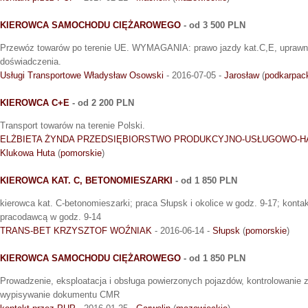
KIEROWCA SAMOCHODU CIĘŻAROWEGO
- od 3 500 PLN
Przewóz towarów po terenie UE. WYMAGANIA: prawo jazdy kat.C,E, uprawni
doświadczenia.
Usługi Transportowe Władysław Osowski
- 2016-07-05 -
Jarosław
(
podkarpac
KIEROWCA C+E
- od 2 200 PLN
Transport towarów na terenie Polski.
ELŻBIETA ŻYNDA PRZEDSIĘBIORSTWO PRODUKCYJNO-USŁUGOWO-
Klukowa Huta
(
pomorskie
)
KIEROWCA KAT. C, BETONOMIESZARKI
- od 1 850 PLN
kierowca kat. C-betonomieszarki; praca Słupsk i okolice w godz. 9-17; kontakt
pracodawcą w godz. 9-14
TRANS-BET KRZYSZTOF WOŹNIAK
- 2016-06-14 -
Słupsk
(
pomorskie
)
KIEROWCA SAMOCHODU CIĘŻAROWEGO
- od 1 850 PLN
Prowadzenie, eksploatacja i obsługa powierzonych pojazdów, kontrolowanie 
wypisywanie dokumentu CMR