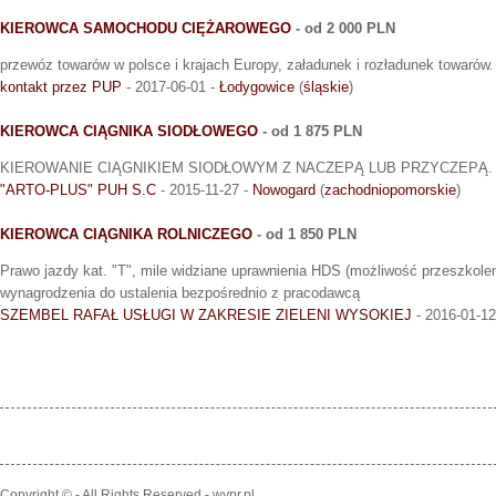
KIEROWCA SAMOCHODU CIĘŻAROWEGO
- od 2 000 PLN
przewóz towarów w polsce i krajach Europy, załadunek i rozładunek towarów.
kontakt przez PUP
- 2017-06-01 -
Łodygowice
(
śląskie
)
KIEROWCA CIĄGNIKA SIODŁOWEGO
- od 1 875 PLN
KIEROWANIE CIĄGNIKIEM SIODŁOWYM Z NACZEPĄ LUB PRZYCZEPĄ.
"ARTO-PLUS" PUH S.C
- 2015-11-27 -
Nowogard
(
zachodniopomorskie
)
KIEROWCA CIĄGNIKA ROLNICZEGO
- od 1 850 PLN
Prawo jazdy kat. "T", mile widziane uprawnienia HDS (możliwość przeszko
wynagrodzenia do ustalenia bezpośrednio z pracodawcą
SZEMBEL RAFAŁ USŁUGI W ZAKRESIE ZIELENI WYSOKIEJ
- 2016-01-12
Copyright © - All Rights Reserved - wypr.pl