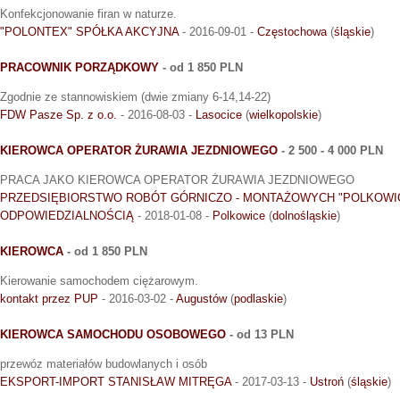
Konfekcjonowanie firan w naturze.
"POLONTEX" SPÓŁKA AKCYJNA
- 2016-09-01 -
Częstochowa
(
śląskie
)
PRACOWNIK PORZĄDKOWY
- od 1 850 PLN
Zgodnie ze stannowiskiem (dwie zmiany 6-14,14-22)
FDW Pasze Sp. z o.o.
- 2016-08-03 -
Lasocice
(
wielkopolskie
)
KIEROWCA OPERATOR ŻURAWIA JEZDNIOWEGO
- 2 500 - 4 000 PLN
PRACA JAKO KIEROWCA OPERATOR ŻURAWIA JEZDNIOWEGO
PRZEDSIĘBIORSTWO ROBÓT GÓRNICZO - MONTAŻOWYCH "POLKOWI
ODPOWIEDZIALNOŚCIĄ
- 2018-01-08 -
Polkowice
(
dolnośląskie
)
KIEROWCA
- od 1 850 PLN
Kierowanie samochodem ciężarowym.
kontakt przez PUP
- 2016-03-02 -
Augustów
(
podlaskie
)
KIEROWCA SAMOCHODU OSOBOWEGO
- od 13 PLN
przewóz materiałów budowlanych i osób
EKSPORT-IMPORT STANISŁAW MITRĘGA
- 2017-03-13 -
Ustroń
(
śląskie
)