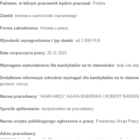
Państwo, w którym pracownik będzie pracował
: Polska
Zawód
: kierowca samochodu ciężarowego
Forma zatrudnienia
: Umowa o pracę
Wysokość wynagrodzenia i typ stawki
: od 2 000 PLN
Data rozpoczęcia pracy
: 25.11.2015
Wymagane wykształcenie dla kandydatów na to stanowisko
: brak lub ni
Dodatkowe informacje odnośnie wymagań dla kandydatów na to stanow
przewóz rzeczy
Nazwa pracodawcy
: "AGRO-MIĘS" AGATA BABIŃSKA I ROBERT BABIŃS
Sposób aplikowania
: bezpośrednio do pracodawcy
Nazwa urzędu publikującego ogłoszenie o pracę
: Powiatowy Urząd Prac
Adres pracodawcy
: