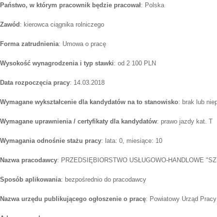
Państwo, w którym pracownik będzie pracował
: Polska
Zawód
: kierowca ciągnika rolniczego
Forma zatrudnienia
: Umowa o pracę
Wysokość wynagrodzenia i typ stawki
: od 2 100 PLN
Data rozpoczęcia pracy
: 14.03.2018
Wymagane wykształcenie dla kandydatów na to stanowisko
: brak lub ni
Wymagane uprawnienia / certyfikaty dla kandydatów
: prawo jazdy kat. T
Wymagania odnośnie stażu pracy
: lata: 0, miesiące: 10
Nazwa pracodawcy
: PRZEDSIĘBIORSTWO USŁUGOWO-HANDLOWE "S
Sposób aplikowania
: bezpośrednio do pracodawcy
Nazwa urzędu publikującego ogłoszenie o pracę
: Powiatowy Urząd Pracy