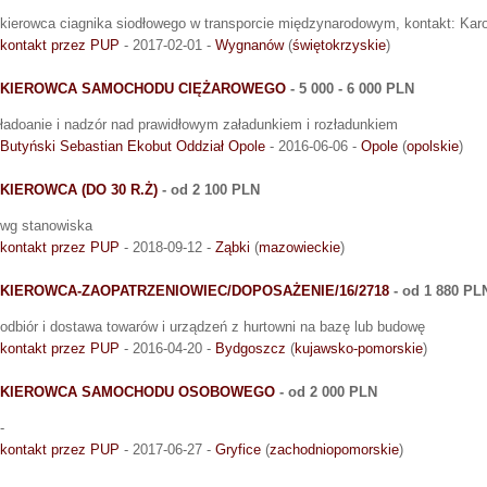
kierowca ciagnika siodłowego w transporcie międzynarodowym, kontakt: Kar
kontakt przez PUP
- 2017-02-01 -
Wygnanów
(
świętokrzyskie
)
KIEROWCA SAMOCHODU CIĘŻAROWEGO
- 5 000 - 6 000 PLN
ładoanie i nadzór nad prawidłowym załadunkiem i rozładunkiem
Butyński Sebastian Ekobut Oddział Opole
- 2016-06-06 -
Opole
(
opolskie
)
KIEROWCA (DO 30 R.Ż)
- od 2 100 PLN
wg stanowiska
kontakt przez PUP
- 2018-09-12 -
Ząbki
(
mazowieckie
)
KIEROWCA-ZAOPATRZENIOWIEC/DOPOSAŻENIE/16/2718
- od 1 880 PL
odbiór i dostawa towarów i urządzeń z hurtowni na bazę lub budowę
kontakt przez PUP
- 2016-04-20 -
Bydgoszcz
(
kujawsko-pomorskie
)
KIEROWCA SAMOCHODU OSOBOWEGO
- od 2 000 PLN
-
kontakt przez PUP
- 2017-06-27 -
Gryfice
(
zachodniopomorskie
)