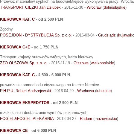
Przewóz materiałów sypkich na budowieMiejsce wykonywania pracy: Wrocła
TRANSPORT CIĘŻKI Jan Dziubek
- 2015-11-30 -
Wrocław
(
dolnośląskie
)
KIEROWCA KAT. C
- od 2 500 PLN
Zgodny
POSEJDON - DYSTRYBUCJA Sp. z o.o.
- 2016-03-04 -
Grudziądz
(
kujawsko
KIEROWCA C+E
- od 1 750 PLN
Transport krajowy surowców wtórnych, karta kierowcy
ZZO OLSZOWA Sp. z o. o.
- 2015-11-19 -
Olszowa
(
wielkopolskie
)
KIEROWCA KAT. C
- 4 500 - 6 000 PLN
prowadzenie samochodu ciężarowego na terenie Niemiec
P.H.P.U. Robert Andrzejewski
- 2016-04-29 -
Wschowa
(
lubuskie
)
KIEROWCA EKSPEDYTOR
- od 2 900 PLN
rozdzielanie i dostarczanie wyrobów piekarniczych
FOGIEL&FOGIEL PIEKARNIA
- 2018-04-27 -
Radom
(
mazowieckie
)
KIEROWCA CE
- od 6 000 PLN