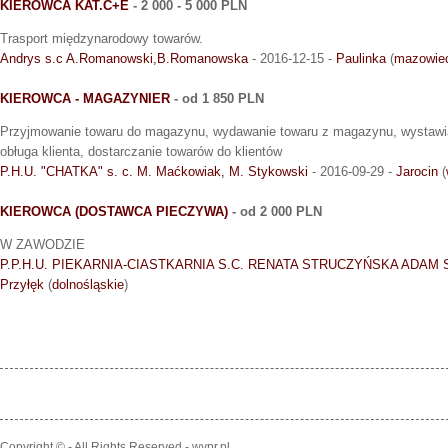
KIEROWCA KAT.C+E
- 2 000 - 5 000 PLN
Trasport międzynarodowy towarów.
Andrys s.c A.Romanowski,B.Romanowska
- 2016-12-15 -
Paulinka
(
mazowie
KIEROWCA - MAGAZYNIER
- od 1 850 PLN
Przyjmowanie towaru do magazynu, wydawanie towaru z magazynu, wystawi
obługa klienta, dostarczanie towarów do klientów
P.H.U. "CHATKA" s. c. M. Maćkowiak, M. Stykowski
- 2016-09-29 -
Jarocin
(
KIEROWCA (DOSTAWCA PIECZYWA)
- od 2 000 PLN
W ZAWODZIE
P.P.H.U. PIEKARNIA-CIASTKARNIA S.C. RENATA STRUCZYŃSKA ADAM
Przyłęk
(
dolnośląskie
)
Copyright © - All Rights Reserved - wypr.pl