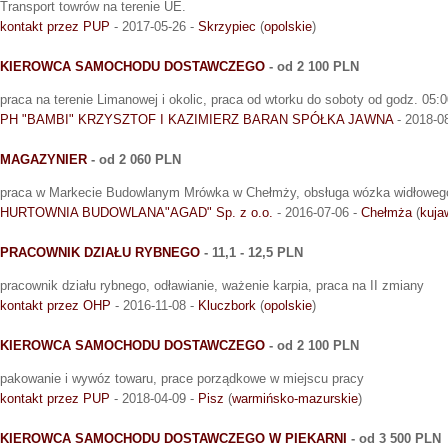
Transport towrów na terenie UE.
kontakt przez PUP
- 2017-05-26 -
Skrzypiec
(
opolskie
)
KIEROWCA SAMOCHODU DOSTAWCZEGO
- od 2 100 PLN
praca na terenie Limanowej i okolic, praca od wtorku do soboty od godz. 05:0
PH "BAMBI" KRZYSZTOF I KAZIMIERZ BARAN SPÓŁKA JAWNA
- 2018-0
MAGAZYNIER
- od 2 060 PLN
praca w Markecie Budowlanym Mrówka w Chełmży, obsługa wózka widłoweg
HURTOWNIA BUDOWLANA"AGAD" Sp. z o.o.
- 2016-07-06 -
Chełmża
(
kuja
PRACOWNIK DZIAŁU RYBNEGO
- 11,1 - 12,5 PLN
pracownik działu rybnego, odławianie, ważenie karpia, praca na II zmiany
kontakt przez OHP
- 2016-11-08 -
Kluczbork
(
opolskie
)
KIEROWCA SAMOCHODU DOSTAWCZEGO
- od 2 100 PLN
pakowanie i wywóz towaru, prace porządkowe w miejscu pracy
kontakt przez PUP
- 2018-04-09 -
Pisz
(
warmińsko-mazurskie
)
KIEROWCA SAMOCHODU DOSTAWCZEGO W PIEKARNI
- od 3 500 PLN