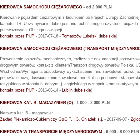
KIEROWCA SAMOCHODU CIĘŻAROWEGO
- od 2 000 PLN
Kierowanie pojazdem ciężarowym z ładunkiem po krajach Europy Zachodniej, 
karnetu TIR. Utrzymywanie dobrego stanu technicznego i czystości pojazdu
przewozowych. Obsługa nawigacji.
kontakt przez PUP
- 2017-07-18 -
Tomaszów Lubelski
(
lubelskie
)
KIEROWCA SAMOCHODU CIĘŻAROWEGO (TRANSPORT MIĘDZYNARO
Prowadzenie pojazdów mechanicznych, rozliczanie dokumentacji przewozowe
drogowym towarów, kontakt z klientemTransport drogowy towarów Polska, U
Wschodnia.Wymagania pracodawcy wykształcenie min. zawodowe, prawo jazd
przewóz rzeczy, doświadczenie zawodowe min. 6lat na podobnym stanowisku 
rosyjskiego w stopniu b. dobrym, j. angielskiego w stopniu komunikatywnym
kontakt przez PUP
- 2016-06-14 -
Lublin
(
lubelskie
)
KIEROWCA KAT. B- MAGAZYNIER (O)
- 1 000 - 2 000 PLN
kierowca kat. B - magazynier
Zakład Piekarniczo-Cukierniczy G&G T. i G. Gniadek s.j.
- 2017-09-07 -
Zgło
KIEROWCA W TRANSPORCIE MIĘDZYNARODOWYM
- 6 000 - 8 000 PLN