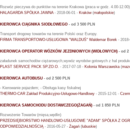
Rozwóz pieczywa do punktów na terenie Krakowa (praca w godz. 4.00-12.00)
HALAGARDA SPÓŁKA JAWNA
- 2018-06-01 -
Kraków
(
małopolskie
)
KIEROWCA CIĄGNIKA SIODŁOWEGO
- od 3 500 PLN
Transport drogowy towarów na terenie Polski oraz Europy.
FIRMA TRANSPORTOWO-USŁUGOWA "WALDUŚ" Waldemar Borek
- 2018-
KIEROWCA OPERATOR WÓZKÓW JEZDNIOWYCH (WIDŁOWYCH)
- od 2
załadunek samochodów ciężarowych,wywóz wyrobów gotowych z hal produk
PLAST SERVICE PACK SP.ZO.O.
- 2017-07-18 -
Kolonia Warszawska
(
mazo
KIEROWCA AUTOBUSU
- od 2 500 PLN
- Kierowanie pojazdem; - Obsługa kasy fiskalnej
THERMO-CAR Zakład Produkcyjno-Usługowo-Handlowy
- 2015-12-01 -
Czern
KIEROWCA SAMOCHODU DOSTAWCZEGO(ŻAGAŃ)
- od 1 850 PLN
Rozwożenie Towarów (mięsa,wędlin)
PRZEDSIĘBIORSTWO HANDLOWO-USŁUGOWE "ADAM" SPÓŁKA Z OG
ODPOWIEDZIALNOŚCIĄ
- 2016-05-27 -
Żagań
(
lubuskie
)