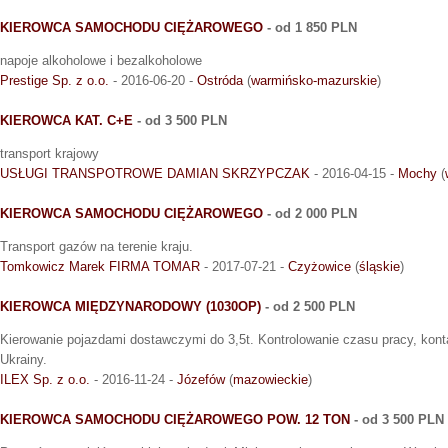
KIEROWCA SAMOCHODU CIĘŻAROWEGO
- od 1 850 PLN
napoje alkoholowe i bezalkoholowe
Prestige Sp. z o.o.
- 2016-06-20 -
Ostróda
(
warmińsko-mazurskie
)
KIEROWCA KAT. C+E
- od 3 500 PLN
transport krajowy
USŁUGI TRANSPOTROWE DAMIAN SKRZYPCZAK
- 2016-04-15 -
Mochy
(
KIEROWCA SAMOCHODU CIĘŻAROWEGO
- od 2 000 PLN
Transport gazów na terenie kraju.
Tomkowicz Marek FIRMA TOMAR
- 2017-07-21 -
Czyżowice
(
śląskie
)
KIEROWCA MIĘDZYNARODOWY (1030OP)
- od 2 500 PLN
Kierowanie pojazdami dostawczymi do 3,5t. Kontrolowanie czasu pracy, kont
Ukrainy.
ILEX Sp. z o.o.
- 2016-11-24 -
Józefów
(
mazowieckie
)
KIEROWCA SAMOCHODU CIĘŻAROWEGO POW. 12 TON
- od 3 500 PLN