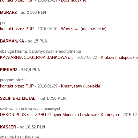
kontakt przez PUP
- 2016-10-19 -
Łódź
(
łódzkie
)
MURARZ
- od 2 500 PLN
j.w.
kontakt przez PUP
- 2016-03-10 -
Warszawa
(
mazowieckie
)
BARMAN/KA
- od 15 PLN
obsługa klienta, baru,wydawanie asortymentu
KAWIARNIA CUKIERNIA BANKOWA s.c
- 2017-06-22 -
Kraków
(
małopolskie
PIEKARZ
- 997,4 PLN
program stażu
kontakt przez PUP
- 2016-01-29 -
Krasnystaw
(
lubelskie
)
SZLIFIERZ METALI
- od 1 750 PLN
szlifowanie odlewów aluminiowych
DEKOR-PLUS s.c. ZPHU- Grajner Mariusz i Lewkowicz Katarzyna
- 2015-12
KASJER
- od 16,52 PLN
obsługa kasy fiskalnej