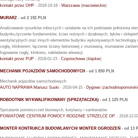
kontakt przez OHP
- 2018-10-18 -
Warszawa
(
mazowieckie
)
MURARZ
- od 2 192 PLN
Analizowanie rysunków roboczych i ustalanie na ich podstawie położenia el
budynku;tyczenie fundamentów, ścian nośnych i działowych, łęków i sklepień
wentylacyjnych oraz innych elementów budynku wykonywanych technologią 
cegłą, klinkierem; łączenie ściany betonowej z murowaną, murowanie zarówn
fugowanie cegły, klinkieru, nakładanie elewacji.
kontakt przez PUP
- 2018-01-23 -
Częstochowa
(
śląskie
)
MECHANIK POJAZDÓW SAMOCHODOWYCH
- od 1 850 PLN
Mechanik pojazdów samochodowych
AUTO NAPRAWA Mariusz Suski
- 2016-04-15 -
Dygowo
(
zachodniopomorski
ROBOOTNIK WYKWALIFIKOWANY (SPRZĄTACZKA)
- od 1 125 PLN
Sprzatanie pomieszczeń biurowych, korytarzy i sanitariatów
POWIATOWE CENTRUM POMOCY RODZINIE STRZELCE OP.
- 2018-12-0
MONTER KONTRUKCJI BUDOWLANYCH/ MONTER OGRODZEŃ
- od 13 