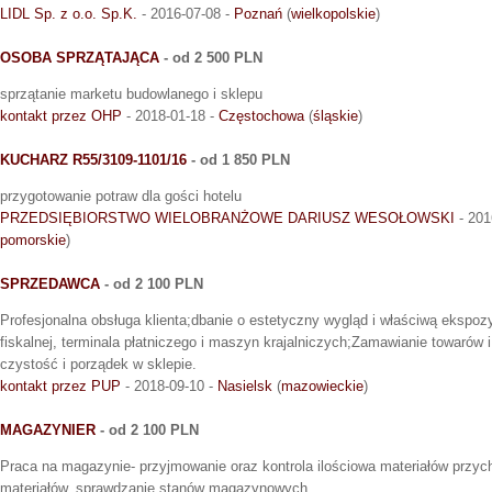
LIDL Sp. z o.o. Sp.K.
- 2016-07-08 -
Poznań
(
wielkopolskie
)
OSOBA SPRZĄTAJĄCA
- od 2 500 PLN
sprzątanie marketu budowlanego i sklepu
kontakt przez OHP
- 2018-01-18 -
Częstochowa
(
śląskie
)
KUCHARZ R55/3109-1101/16
- od 1 850 PLN
przygotowanie potraw dla gości hotelu
PRZEDSIĘBIORSTWO WIELOBRANŻOWE DARIUSZ WESOŁOWSKI
- 201
pomorskie
)
SPRZEDAWCA
- od 2 100 PLN
Profesjonalna obsługa klienta;dbanie o estetyczny wygląd i właściwą ekspo
fiskalnej, terminala płatniczego i maszyn krajalniczych;Zamawianie towarów i
czystość i porządek w sklepie.
kontakt przez PUP
- 2018-09-10 -
Nasielsk
(
mazowieckie
)
MAGAZYNIER
- od 2 100 PLN
Praca na magazynie- przyjmowanie oraz kontrola ilościowa materiałów przy
materiałów, sprawdzanie stanów magazynowych.