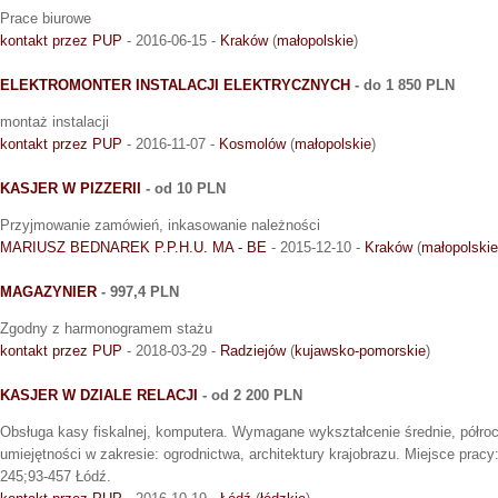
Prace biurowe
kontakt przez PUP
- 2016-06-15 -
Kraków
(
małopolskie
)
ELEKTROMONTER INSTALACJI ELEKTRYCZNYCH
- do 1 850 PLN
montaż instalacji
kontakt przez PUP
- 2016-11-07 -
Kosmolów
(
małopolskie
)
KASJER W PIZZERII
- od 10 PLN
Przyjmowanie zamówień, inkasowanie należności
MARIUSZ BEDNAREK P.P.H.U. MA - BE
- 2015-12-10 -
Kraków
(
małopolskie
MAGAZYNIER
- 997,4 PLN
Zgodny z harmonogramem stażu
kontakt przez PUP
- 2018-03-29 -
Radziejów
(
kujawsko-pomorskie
)
KASJER W DZIALE RELACJI
- od 2 200 PLN
Obsługa kasy fiskalnej, komputera. Wymagane wykształcenie średnie, półro
umiejętności w zakresie: ogrodnictwa, architektury krajobrazu. Miejsce pracy:
245;93-457 Łódź.