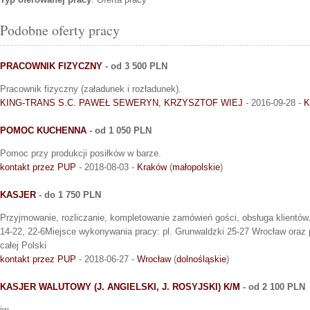
Podobne oferty pracy
PRACOWNIK FIZYCZNY
- od 3 500 PLN
Pracownik fizyczny (załadunek i rozładunek).
KING-TRANS S.C. PAWEŁ SEWERYN, KRZYSZTOF WIEJ
- 2016-09-28 -
K
POMOC KUCHENNA
- od 1 050 PLN
Pomoc przy produkcji posiłków w barze.
kontakt przez PUP
- 2018-08-03 -
Kraków
(
małopolskie
)
KASJER
- do 1 750 PLN
Przyjmowanie, rozliczanie, kompletowanie zamówień gości, obsługa klientów. 
14-22, 22-6Miejsce wykonywania pracy: pl. Grunwaldzki 25-27 Wrocław oraz
całej Polski
kontakt przez PUP
- 2018-06-27 -
Wrocław
(
dolnośląskie
)
KASJER WALUTOWY (J. ANGIELSKI, J. ROSYJSKI) K/M
- od 2 100 PLN
jw.