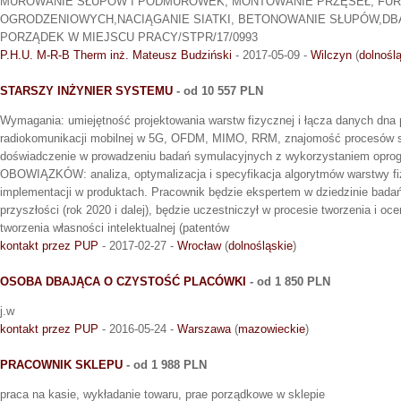
MUROWANIE SŁUPÓW I PODMURÓWEK, MONTOWANIE PRZĘSEŁ, FUR
OGRODZENIOWYCH,NACIĄGANIE SIATKI, BETONOWANIE SŁUPÓW,DBA
PORZĄDEK W MIEJSCU PRACY/STPR/17/0993
P.H.U. M-R-B Therm inż. Mateusz Budziński
- 2017-05-09 -
Wilczyn
(
dolnośl
STARSZY INŻYNIER SYSTEMU
- od 10 557 PLN
Wymagania: umiejętność projektowania warstw fizycznej i łącza danych dna
radiokomunikacji mobilnej w 5G, OFDM, MIMO, RRM, znajomość procesów s
doświadczenie w prowadzeniu badań symulacyjnych z wykorzystaniem op
OBOWIĄZKÓW: analiza, optymalizacja i specyfikacja algorytmów warstwy fiz
implementacji w produktach. Pracownik będzie ekspertem w dziedzinie bada
przyszłości (rok 2020 i dalej), będzie uczestniczył w procesie tworzenia i o
tworzenia własności intelektualnej (patentów
kontakt przez PUP
- 2017-02-27 -
Wrocław
(
dolnośląskie
)
OSOBA DBAJĄCA O CZYSTOŚĆ PLACÓWKI
- od 1 850 PLN
j.w
kontakt przez PUP
- 2016-05-24 -
Warszawa
(
mazowieckie
)
PRACOWNIK SKLEPU
- od 1 988 PLN
praca na kasie, wykładanie towaru, prae porządkowe w sklepie