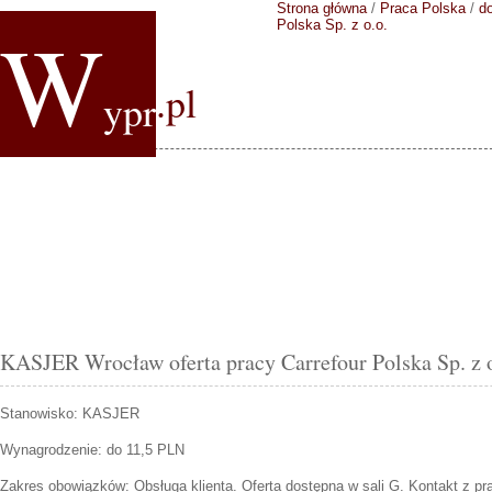
Strona główna
/
Praca Polska
/
do
W
Polska Sp. z o.o.
.pl
ypr
KASJER Wrocław oferta pracy Carrefour Polska Sp. z o
Stanowisko:
KASJER
Wynagrodzenie: do 11,5 PLN
Zakres obowiązków:
Obsługa klienta. Oferta dostępna w sali G. Kontakt z p