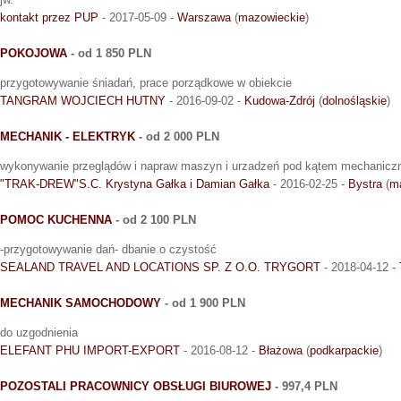
kontakt przez PUP
- 2017-05-09 -
Warszawa
(
mazowieckie
)
POKOJOWA
- od 1 850 PLN
przygotowywanie śniadań, prace porządkowe w obiekcie
TANGRAM WOJCIECH HUTNY
- 2016-09-02 -
Kudowa-Zdrój
(
dolnośląskie
)
MECHANIK - ELEKTRYK
- od 2 000 PLN
wykonywanie przeglądów i napraw maszyn i urzadzeń pod kątem mechanicz
"TRAK-DREW"S.C. Krystyna Gałka i Damian Gałka
- 2016-02-25 -
Bystra
(
ma
POMOC KUCHENNA
- od 2 100 PLN
-przygotowywanie dań- dbanie o czystość
SEALAND TRAVEL AND LOCATIONS SP. Z O.O. TRYGORT
- 2018-04-12 -
MECHANIK SAMOCHODOWY
- od 1 900 PLN
do uzgodnienia
ELEFANT PHU IMPORT-EXPORT
- 2016-08-12 -
Błażowa
(
podkarpackie
)
POZOSTALI PRACOWNICY OBSŁUGI BIUROWEJ
- 997,4 PLN