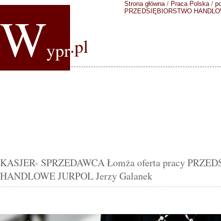
Strona główna
/
Praca Polska
/
p
W
PRZEDSIĘBIORSTWO HANDLOWE
.pl
ypr
KASJER- SPRZEDAWCA Łomża oferta pracy PRZE
HANDLOWE JURPOL Jerzy Galanek