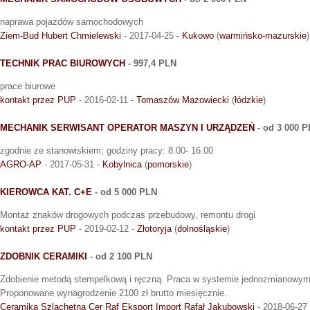
naprawa pojazdów samochodowych
Ziem-Bud Hubert Chmielewski
- 2017-04-25 -
Kukowo
(
warmińsko-mazurskie
)
TECHNIK PRAC BIUROWYCH
- 997,4 PLN
prace biurowe
kontakt przez PUP
- 2016-02-11 -
Tomaszów Mazowiecki
(
łódzkie
)
MECHANIK SERWISANT OPERATOR MASZYN I URZĄDZEŃ
- od 3 000 
zgodnie ze stanowiskiem; godziny pracy: 8.00- 16.00
AGRO-AP
- 2017-05-31 -
Kobylnica
(
pomorskie
)
KIEROWCA KAT. C+E
- od 5 000 PLN
Montaż znaków drogowych podczas przebudowy, remontu drogi
kontakt przez PUP
- 2019-02-12 -
Złotoryja
(
dolnośląskie
)
ZDOBNIK CERAMIKI
- od 2 100 PLN
Zdobienie metodą stempelkową i ręczną. Praca w systemie jednozmianowym 
Proponowane wynagrodzenie 2100 zł brutto miesięcznie.
Ceramika Szlachetna Cer Raf Eksport Import Rafał Jakubowski
- 2018-06-27