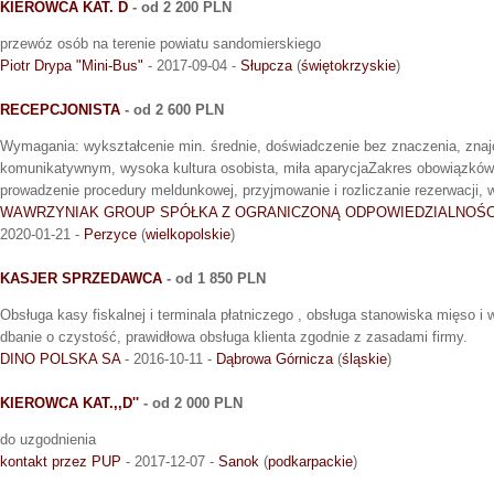
KIEROWCA KAT. D
- od 2 200 PLN
przewóz osób na terenie powiatu sandomierskiego
Piotr Drypa "Mini-Bus"
- 2017-09-04 -
Słupcza
(
świętokrzyskie
)
RECEPCJONISTA
- od 2 600 PLN
Wymagania: wykształcenie min. średnie, doświadczenie bez znaczenia, znajo
komunikatywnym, wysoka kultura osobista, miła aparycjaZakres obowiązków:
prowadzenie procedury meldunkowej, przyjmowanie i rozliczanie rezerwacji
WAWRZYNIAK GROUP SPÓŁKA Z OGRANICZONĄ ODPOWIEDZIALNOŚ
2020-01-21 -
Perzyce
(
wielkopolskie
)
KASJER SPRZEDAWCA
- od 1 850 PLN
Obsługa kasy fiskalnej i terminala płatniczego , obsługa stanowiska mięso i
dbanie o czystość, prawidłowa obsługa klienta zgodnie z zasadami firmy.
DINO POLSKA SA
- 2016-10-11 -
Dąbrowa Górnicza
(
śląskie
)
KIEROWCA KAT.,,D''
- od 2 000 PLN
do uzgodnienia
kontakt przez PUP
- 2017-12-07 -
Sanok
(
podkarpackie
)