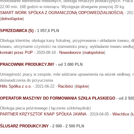
montowanie elementów meblowych, obsługa nmaszyn produkcyjnych. Praca 
22:00 min. 168 godzin w miesiącu. Występuje dźwiganie powyżej 20 kg.
SMART WORK SPÓŁKA Z OGRANICZONĄ ODPOWIEDZIALNOŚCIĄ
- 201
(
dolnośląskie
)
SPRZEDAWCA (S)
- 1 057,6 PLN
Obsługa klientów, obsługa kasy fiskalnej, przyjmowanie i układanie towaru, 
towaru, utrzymanie czystości na stanowisku pracy, wykładanie towaru według 
kontakt przez PUP
- 2020-08-18 -
Nowodworze
(
małopolskie
)
PRACOWNIK PRODUKCYJNY
- od 3 080 PLN
Umiejętność pracy w zespole, mile widziane uprawnienia na wózek widłowy, 
doświadczenia do przyuczenia
Hills Spółka z o.o.
- 2021-06-22 -
Racibórz
(
śląskie
)
OPERATOR MASZYNY DO FORMOWANIA SZKŁA PŁASKIEGO
- od 2 92
Obsługa pieca próżniowego ( łączenie szkło/wydruk)
PARTNER KRZYSZTOF KNAP SPÓŁKA JAWNA
- 2019-04-05 -
Wiechlice
(
l
ŚLUSARZ PRODUKCYJNY
- 2 000 - 2 500 PLN