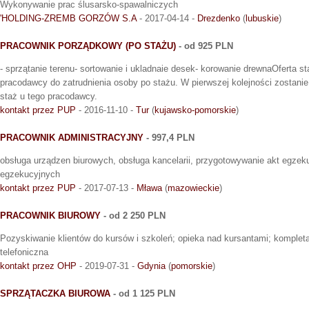
Wykonywanie prac ślusarsko-spawalniczych
'HOLDING-ZREMB GORZÓW S.A
- 2017-04-14 -
Drezdenko
(
lubuskie
)
PRACOWNIK PORZĄDKOWY (PO STAŻU)
- od 925 PLN
- sprzątanie terenu- sortowanie i ukladnaie desek- korowanie drewnaOferta s
pracodawcy do zatrudnienia osoby po stażu. W pierwszej kolejności zostan
staż u tego pracodawcy.
kontakt przez PUP
- 2016-11-10 -
Tur
(
kujawsko-pomorskie
)
PRACOWNIK ADMINISTRACYJNY
- 997,4 PLN
obsługa urządzen biurowych, obsługa kancelarii, przygotowywanie akt egze
egzekucyjnych
kontakt przez PUP
- 2017-07-13 -
Mława
(
mazowieckie
)
PRACOWNIK BIUROWY
- od 2 250 PLN
Pozyskiwanie klientów do kursów i szkoleń; opieka nad kursantami; komplet
telefoniczna
kontakt przez OHP
- 2019-07-31 -
Gdynia
(
pomorskie
)
SPRZĄTACZKA BIUROWA
- od 1 125 PLN