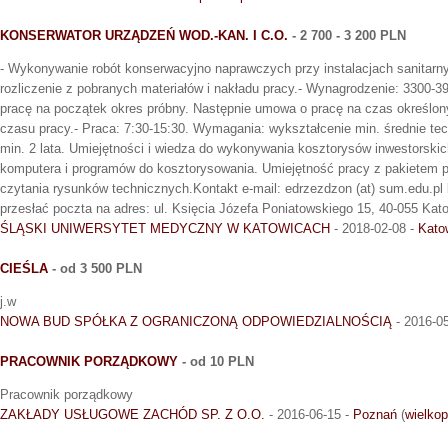
KONSERWATOR URZĄDZEŃ WOD.-KAN. I C.O.
- 2 700 - 3 200 PLN
- Wykonywanie robót konserwacyjno naprawczych przy instalacjach sanitarnyc
rozliczenie z pobranych materiałów i nakładu pracy.- Wynagrodzenie: 3300-3
pracę na początek okres próbny. Następnie umowa o pracę na czas określo
czasu pracy.- Praca: 7:30-15:30. Wymagania: wykształcenie min. średnie te
min. 2 lata. Umiejętności i wiedza do wykonywania kosztorysów inwestorski
komputera i programów do kosztorysowania. Umiejętność pracy z pakietem 
czytania rysunków technicznych.Kontakt e-mail: edrzezdzon (at) sum.edu.pl
przesłać poczta na adres: ul. Księcia Józefa Poniatowskiego 15, 40-055 Kat
ŚLĄSKI UNIWERSYTET MEDYCZNY W KATOWICACH
- 2018-02-08 -
Kato
CIEŚLA
- od 3 500 PLN
j.w
NOWA BUD SPÓŁKA Z OGRANICZONĄ ODPOWIEDZIALNOŚCIĄ
- 2016-05
PRACOWNIK PORZĄDKOWY
- od 10 PLN
Pracownik porządkowy
ZAKŁADY USŁUGOWE ZACHÓD SP. Z O.O.
- 2016-06-15 -
Poznań
(
wielkop