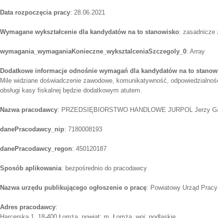
Data rozpoczęcia pracy
: 28.06.2021
Wymagane wykształcenie dla kandydatów na to stanowisko
: zasadnicze
wymagania_wymaganiaKonieczne_wyksztalceniaSzczegoly_0
: Array
Dodatkowe informacje odnośnie wymagań dla kandydatów na to stanow
Mile widziane doświadczenie zawodowe, komunikatywność, odpowiedzialnoś
obsługi kasy fiskalnej będzie dodatkowym atutem.
Nazwa pracodawcy
: PRZEDSIĘBIORSTWO HANDLOWE JURPOL Jerzy Ga
danePracodawcy_nip
: 7180008193
danePracodawcy_regon
: 450120187
Sposób aplikowania
: bezpośrednio do pracodawcy
Nazwa urzędu publikującego ogłoszenie o pracę
: Powiatowy Urząd Prac
Adres pracodawcy
:
Harcerska 1, 18-400 Łomża, powiat: m. Łomża, woj: podlaskie