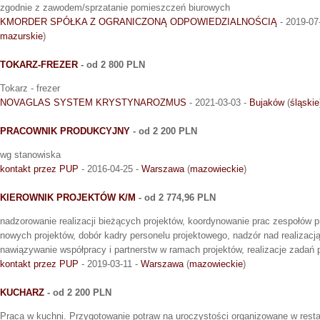
zgodnie z zawodem/sprzatanie pomieszczeń biurowych
KMORDER SPÓŁKA Z OGRANICZONĄ ODPOWIEDZIALNOŚCIĄ
- 2019-07
mazurskie
)
TOKARZ-FREZER
- od 2 800 PLN
Tokarz - frezer
NOVAGLAS SYSTEM KRYSTYNAROZMUS
- 2021-03-03 -
Bujaków
(
śląskie
PRACOWNIK PRODUKCYJNY
- od 2 200 PLN
wg stanowiska
kontakt przez PUP
- 2016-04-25 -
Warszawa
(
mazowieckie
)
KIEROWNIK PROJEKTÓW K/M
- od 2 774,96 PLN
nadzorowanie realizacji bieżących projektów, koordynowanie prac zespołów 
nowych projektów, dobór kadry personelu projektowego, nadzór nad realizacj
nawiązywanie współpracy i partnerstw w ramach projektów, realizacje zadań 
kontakt przez PUP
- 2019-03-11 -
Warszawa
(
mazowieckie
)
KUCHARZ
- od 2 200 PLN
Praca w kuchni. Przygotowanie potraw na uroczystości organizowane w rest