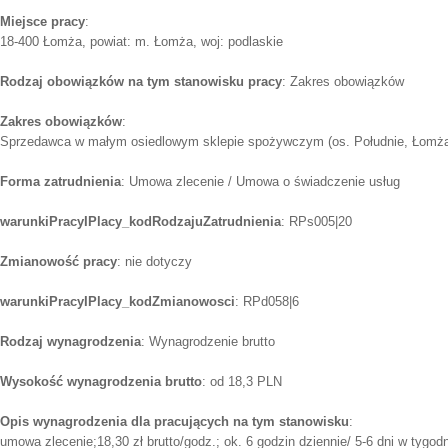
Miejsce pracy
:
18-400 Łomża, powiat: m. Łomża, woj: podlaskie
Rodzaj obowiązków na tym stanowisku pracy
: Zakres obowiązków
Zakres obowiązków
:
Sprzedawca w małym osiedlowym sklepie spożywczym (os. Południe, Łomża
Forma zatrudnienia
: Umowa zlecenie / Umowa o świadczenie usług
warunkiPracyIPlacy_kodRodzajuZatrudnienia
: RPs005|20
Zmianowość pracy
: nie dotyczy
warunkiPracyIPlacy_kodZmianowosci
: RPd058|6
Rodzaj wynagrodzenia
: Wynagrodzenie brutto
Wysokość wynagrodzenia brutto
: od 18,3 PLN
Opis wynagrodzenia dla pracujących na tym stanowisku
:
umowa zlecenie;18,30 zł brutto/godz.; ok. 6 godzin dziennie/ 5-6 dni w tygod