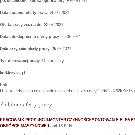
pozostaleDane_kodKategoriiOferty
: RPd011|211
Data dodania oferty pracy
: 25.06.2021
Oferta pracy ważna do
: 23.07.2021
Data udostępnienia oferty pracy
: 25.06.2021
Data przyjęcia oferty pracy
: 25.06.2021
Typ oferowanej pracy
: Oferta pracy
kodJezyka
: pl
link
:
https://oferty.praca.gov.pl/portal/index.cbop#/szczegolyOferty?dd262b738
Podobne oferty pracy
PRACOWNIK PRODUKCJI-MONTER CZYNNOŚCI:MONTOWANIE ELEM
OBRÓBCE MASZYNOWEJ
- od 13 PLN