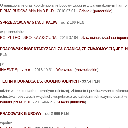
Organizowanie oraz koordynowanie budowy zgodnie z zatwierdzonym harmo
FIRMA BUDOWLANA NAD-BUD
- 2016-07-01 -
Gdańsk
(
pomorskie
)
SPRZEDAWCA W STACJI PALIW
- od 2 100 PLN
wg stanowiska
POLPETROL SPÓŁKA AKCYJNA
- 2018-07-04 -
Szczecinek
(
zachodniopomo
PRACOWNIK INWENTARYZACJI ZA GRANICĄ ZE ZNAJOMOŚCIĄ JEZ. N
PLN
jw.
INVENT Sp. z o.o.
- 2016-10-31 -
Warszawa
(
mazowieckie
)
TECHNIK DORADCA DS. OGÓLNOROLNYCH
- 997,4 PLN
udział w szkoleniach o tematyce rolniczej, zbieranie i przekazywanie informa
rolnictwa i obszarach wiejskich, współpraca ze szkołami rolniczymi, udział w 
kontakt przez PUP
- 2016-04-25 -
Sulęcin
(
lubuskie
)
PRACOWNIK BIUROWY
- od 2 000 PLN
zgodny