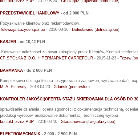
kontakt przez PUP
- 2017-08-24 -
Grudziądz
(
kujawsko-pomorskie
)
PRZEDSTAWICIEL HANDLOWY
- od 2 000 PLN
Pozyskiwanie klientów oraz reklamodawców.
Telewizja Łużyce sp.z oo
- 2016-08-16 -
Bolesławiec
(
dolnośląskie
)
KASJER
- od 10,42 PLN
-Kasowanie należności za towar zakupiony przez Klientów,-Kontakt telefonic
CP SPÓŁKA Z O.O. HIPERMARKET CARREFOUR
- 2015-11-23 -
Tczew
(
po
BARMANKA
- do 2 800 PLN
Kompleksowa obsługa klienta: przyjmowanie zamówień, wydawanie dań i napoi
M. A. Pisarscy
- 2018-04-20 -
Gdańsk
(
pomorskie
)
KONTROLER JAKOŚCI(OFERTA STAŻU SKIEROWANA DLA OSÓB DO 30
sprawdzanie działania i ocena zgodności z dokumentacją techniczną, ocenian
produkcji wyrobów, analizowanie dokumentacji technicznej wyrobu
kontakt przez PUP
- 2018-08-10 -
Starachowice
(
świętokrzyskie
)
ELEKTROMECHANIK
- 2 000 - 2 500 PLN