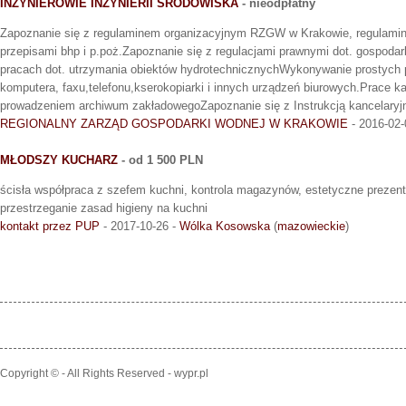
INŻYNIEROWIE INŻYNIERII ŚRODOWISKA
- nieodpłatny
Zapoznanie się z regulaminem organizacyjnym RZGW w Krakowie, regulamin
przepisami bhp i p.poż.Zapoznanie się z regulacjami prawnymi dot. gospoda
pracach dot. utrzymania obiektów hydrotechnicznychWykonywanie prostych p
komputera, faxu,telefonu,kserokopiarki i innych urządzeń biurowych.Prace k
prowadzeniem archiwum zakładowegoZapoznanie się z Instrukcją kancelaryjn
REGIONALNY ZARZĄD GOSPODARKI WODNEJ W KRAKOWIE
- 2016-02-
MŁODSZY KUCHARZ
- od 1 500 PLN
ścisła współpraca z szefem kuchni, kontrola magazynów, estetyczne prezent
przestrzeganie zasad higieny na kuchni
kontakt przez PUP
- 2017-10-26 -
Wólka Kosowska
(
mazowieckie
)
Copyright © - All Rights Reserved - wypr.pl