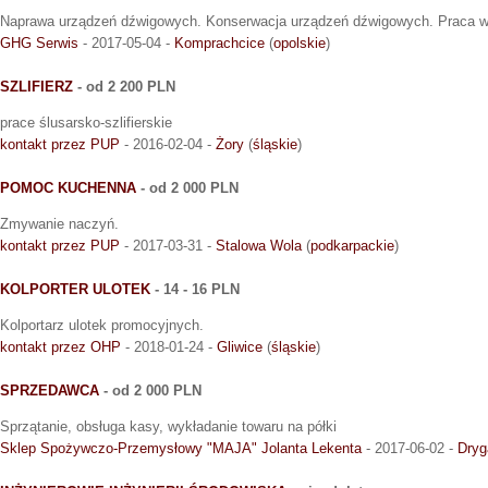
Naprawa urządzeń dźwigowych. Konserwacja urządzeń dźwigowych. Praca w
GHG Serwis
- 2017-05-04 -
Komprachcice
(
opolskie
)
SZLIFIERZ
- od 2 200 PLN
prace ślusarsko-szlifierskie
kontakt przez PUP
- 2016-02-04 -
Żory
(
śląskie
)
POMOC KUCHENNA
- od 2 000 PLN
Zmywanie naczyń.
kontakt przez PUP
- 2017-03-31 -
Stalowa Wola
(
podkarpackie
)
KOLPORTER ULOTEK
- 14 - 16 PLN
Kolportarz ulotek promocyjnych.
kontakt przez OHP
- 2018-01-24 -
Gliwice
(
śląskie
)
SPRZEDAWCA
- od 2 000 PLN
Sprzątanie, obsługa kasy, wykładanie towaru na półki
Sklep Spożywczo-Przemysłowy "MAJA" Jolanta Lekenta
- 2017-06-02 -
Dryg