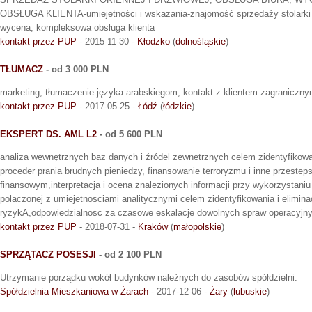
OBSŁUGA KLIENTA-umiejetności i wskazania-znajomość sprzedaży stolarki ok
wycena, kompleksowa obsługa klienta
kontakt przez PUP
- 2015-11-30 -
Kłodzko
(
dolnośląskie
)
TŁUMACZ
- od 3 000 PLN
marketing, tłumaczenie języka arabskiegom, kontakt z klientem zagraniczn
kontakt przez PUP
- 2017-05-25 -
Łódź
(
łódzkie
)
EKSPERT DS. AML L2
- od 5 600 PLN
analiza wewnętrznych baz danych i źródel zewnetrznych celem zidentyfikow
proceder prania brudnych pieniedzy, finansowanie terroryzmu i inne przesteps
finansowym,interpretacja i ocena znalezionych informacji przy wykorzystaniu
polaczonej z umiejetnosciami analitycznymi celem zidentyfikowania i eliminac
ryzykA,odpowiedzialnosc za czasowe eskalacje dowolnych spraw operacyjn
kontakt przez PUP
- 2018-07-31 -
Kraków
(
małopolskie
)
SPRZĄTACZ POSESJI
- od 2 100 PLN
Utrzymanie porządku wokół budynków należnych do zasobów spółdzielni.
Spółdzielnia Mieszkaniowa w Żarach
- 2017-12-06 -
Żary
(
lubuskie
)