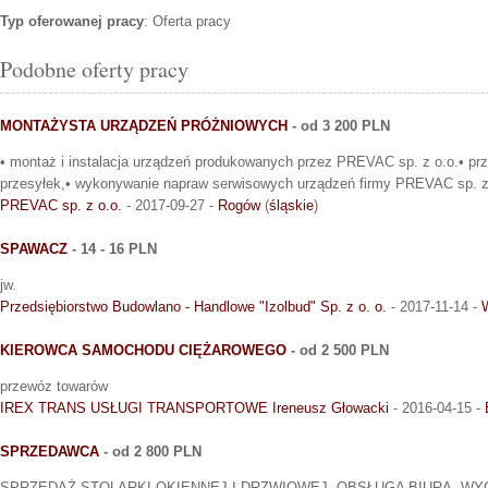
Typ oferowanej pracy
: Oferta pracy
Podobne oferty pracy
MONTAŻYSTA URZĄDZEŃ PRÓŻNIOWYCH
- od 3 200 PLN
• montaż i instalacja urządzeń produkowanych przez PREVAC sp. z o.o.• pr
przesyłek,• wykonywanie napraw serwisowych urządzeń firmy PREVAC sp. z 
PREVAC sp. z o.o.
- 2017-09-27 -
Rogów
(
śląskie
)
SPAWACZ
- 14 - 16 PLN
jw.
Przedsiębiorstwo Budowlano - Handlowe "Izolbud" Sp. z o. o.
- 2017-11-14 -
KIEROWCA SAMOCHODU CIĘŻAROWEGO
- od 2 500 PLN
przewóz towarów
IREX TRANS USŁUGI TRANSPORTOWE Ireneusz Głowacki
- 2016-04-15 -
SPRZEDAWCA
- od 2 800 PLN
SPRZEDAŻ STOLARKI OKIENNEJ I DRZWIOWEJ, OBSŁUGA BIURA, W