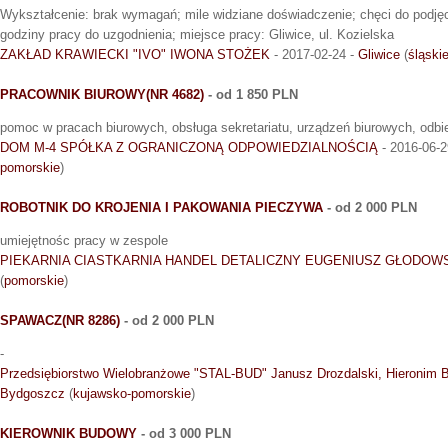
Wykształcenie: brak wymagań; mile widziane doświadczenie; chęci do podjęc
godziny pracy do uzgodnienia; miejsce pracy: Gliwice, ul. Kozielska
ZAKŁAD KRAWIECKI "IVO" IWONA STOŻEK
- 2017-02-24 -
Gliwice
(
śląski
PRACOWNIK BIUROWY(NR 4682)
- od 1 850 PLN
pomoc w pracach biurowych, obsługa sekretariatu, urządzeń biurowych, odbie
DOM M-4 SPÓŁKA Z OGRANICZONĄ ODPOWIEDZIALNOŚCIĄ
- 2016-06-2
pomorskie
)
ROBOTNIK DO KROJENIA I PAKOWANIA PIECZYWA
- od 2 000 PLN
umiejętnośc pracy w zespole
PIEKARNIA CIASTKARNIA HANDEL DETALICZNY EUGENIUSZ GŁODOW
(
pomorskie
)
SPAWACZ(NR 8286)
- od 2 000 PLN
-
Przedsiębiorstwo Wielobranżowe "STAL-BUD" Janusz Drozdalski, Hieronim B
Bydgoszcz
(
kujawsko-pomorskie
)
KIEROWNIK BUDOWY
- od 3 000 PLN