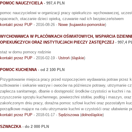
POMOC NAUCZYCIELA
- 997,4 PLN
pomoc nauczycielowi w organizacji pracy opiekuńczo- wychowawczej, uczes
spacerach, otaczanie dzieci opieką, czuwanie nad ich bezpieczeństwem
kontakt przez PUP
- 2016-08-26 -
Nowe
(
kujawsko-pomorskie
)
WYCHOWAWCA W PLACÓWKACH OŚWIATOWYCH, WSPARCIA DZIENN
OPIEKUŃCZYCH ORAZ INSTYTUCJACH PIECZY ZASTĘPCZEJ
- 997,4 P
staż w domu pomocy rodzinie
kontakt przez PUP
- 2016-02-19 -
Ustroń
(
śląskie
)
POMOC KUCHENNA
- od 2 100 PLN
Przygotowanie miejsca pracy przed rozpoczęciem wydawania potraw przez kuc
sztkowanie i siekanie warzyw i owoców na późniesze potrawy, utrzymanie czy
zaplecza sanitarnego, dbanie o dostępność środków czystości w kuchni i na
czyszczenie sprzętu kuchennego, powierzchni stołów, podłóg i maszyn, ora
zakończonym dniu pracy, doraźna pomoc szfowi kuchni oraz pozostałym kuc
porządkowe mające na celu utrzymanie kuchni w czystośći oraz ułatwienie pr
kontakt przez PUP
- 2018-01-17 -
Sędziszowa
(
dolnośląskie
)
SZWACZKA
- do 2 000 PLN