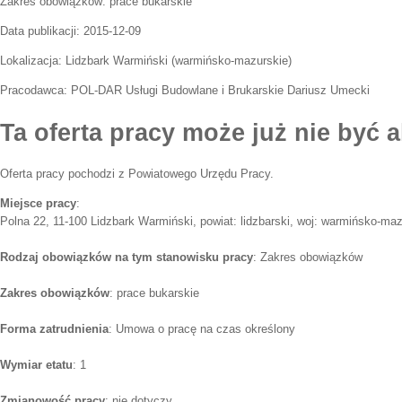
Zakres obowiązków:
prace bukarskie
Data publikacji:
2015-12-09
Lokalizacja:
Lidzbark Warmiński
(
warmińsko-mazurskie
)
Pracodawca:
POL-DAR Usługi Budowlane i Brukarskie Dariusz Umecki
Ta oferta pracy może już nie być a
Oferta pracy pochodzi z Powiatowego Urzędu Pracy.
Miejsce pracy
:
Polna 22, 11-100 Lidzbark Warmiński, powiat: lidzbarski, woj: warmińsko-ma
Rodzaj obowiązków na tym stanowisku pracy
: Zakres obowiązków
Zakres obowiązków
: prace bukarskie
Forma zatrudnienia
: Umowa o pracę na czas określony
Wymiar etatu
: 1
Zmianowość pracy
: nie dotyczy