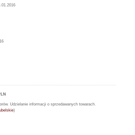
8.01.2016
16
PLN
ów. Udzielanie informacji o sprzedawanych towarach.
ubelskie
)