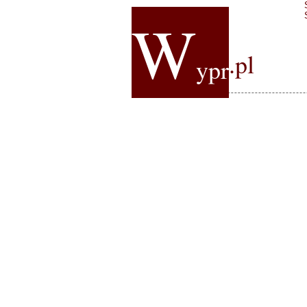
W
.pl
ypr