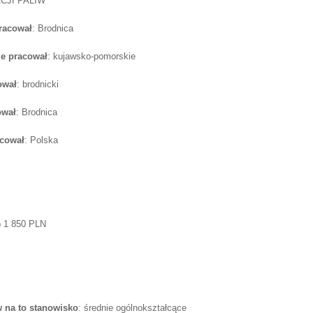
CJI PALIW
pracował
: Brodnica
e pracował
: kujawsko-pomorskie
ował
: brodnicki
ował
: Brodnica
acował
: Polska
o 1 850 PLN
 na to stanowisko
: średnie ogólnokształcące