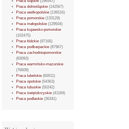
Praca śląskie
(196547)
Praca dolnośląskie
(142567)
Praca wielkopolskie
(136516)
Praca pomorskie
(133129)
Praca małopolskie
(129504)
Praca kujawsko-pomorskie
(102475)
Praca łódzkie
(97166)
Praca podkarpackie
(87967)
Praca zachodniopomorskie
(83093)
Praca warmińsko-mazurskie
(76609)
Praca lubelskie
(60011)
Praca opolskie
(54363)
Praca lubuskie
(50242)
Praca świętokrzyskie
(41184)
Praca podlaskie
(36341)