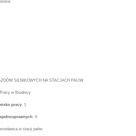
orskie
AZDÓW SILNIKOWYCH NA STACJACH PALIW
 Pracy w Brodnicy
wisko pracy
: 1
iepełnosprawnych
: 0
przedawca w stacji paliw