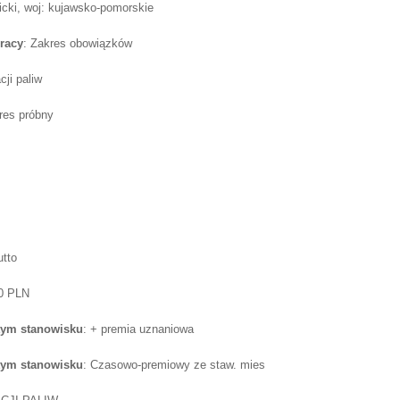
icki, woj: kujawsko-pomorskie
racy
: Zakres obowiązków
cji paliw
res próbny
utto
50 PLN
tym stanowisku
: + premia uznaniowa
tym stanowisku
: Czasowo-premiowy ze staw. mies