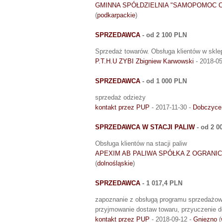
GMINNA SPÓŁDZIELNIA "SAMOPOMOC
(
podkarpackie
)
SPRZEDAWCA
- od 2 100 PLN
Sprzedaż towarów. Obsługa klientów w skl
P.T.H.U ZYBI Zbigniew Karwowski
- 2018-05
SPRZEDAWCA
- od 1 000 PLN
sprzedaż odzieży
kontakt przez PUP
- 2017-11-30 -
Dobczyce
SPRZEDAWCA W STACJI PALIW
- od 2 0
Obsługa klientów na stacji paliw
APEXIM AB PALIWA SPÓŁKA Z OGRANI
(
dolnośląskie
)
SPRZEDAWCA
- 1 017,4 PLN
zapoznanie z obsługą programu sprzedażow
przyjmowanie dostaw towaru, przyuczenie do 
kontakt przez PUP
- 2018-09-12 -
Gniezno
(