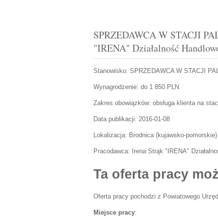
SPRZEDAWCA W STACJI PALIW 
"IRENA" Działalność Handlowo
Stanowisko:
SPRZEDAWCA W STACJI PA
Wynagrodzenie: do 1 850 PLN
Zakres obowiązków:
obsługa klienta na stacj
Data publikacji:
2016-01-08
Lokalizacja:
Brodnica
(
kujawsko-pomorskie
)
Pracodawca:
Irena Strąk "IRENA" Działaln
Ta oferta pracy moż
Oferta pracy pochodzi z Powiatowego Urzęd
Miejsce pracy
: