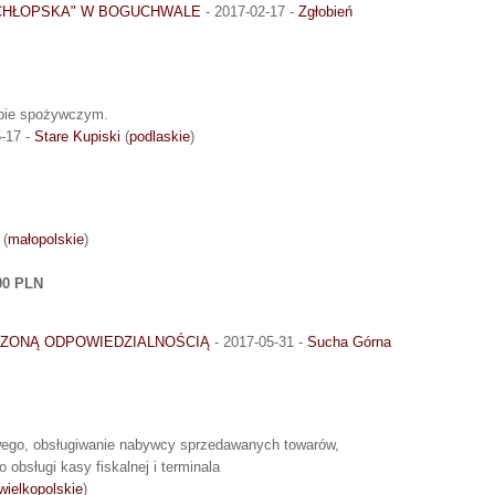
 CHŁOPSKA" W BOGUCHWALE
- 2017-02-17 -
Zgłobień
epie spożywczym.
-17 -
Stare Kupiski
(
podlaskie
)
(
małopolskie
)
00 PLN
CZONĄ ODPOWIEDZIALNOŚCIĄ
- 2017-05-31 -
Sucha Górna
ego, obsługiwanie nabywcy sprzedawanych towarów,
obsługi kasy fiskalnej i terminala
wielkopolskie
)