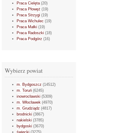
Praca Cielęta
(20)
Praca Płowęż
(19)
Praca Strzygi
(19)
Praca Wichulec
(19)
Praca Małki
(19)
Praca Radoszki
(18)
Praca Podgórz
(16)
Wybierz powiat
m. Bydgoszcz
(14512)
m. Toruń
(6245)
inowrocławski
(5309)
m. Włocławek
(4970)
m. Grudziądz
(4817)
brodnicki
(3867)
nakielski
(3785)
bydgoski
(3670)
świecki
(3275)