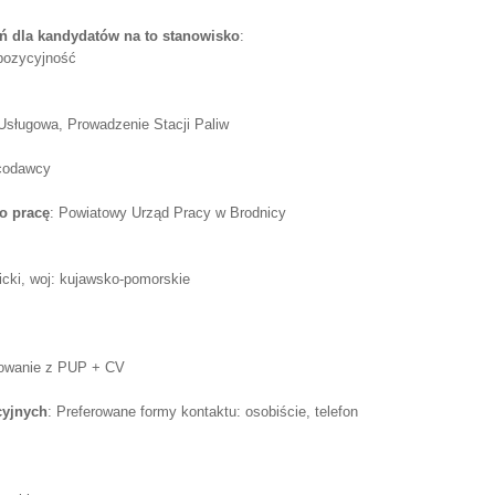
 dla kandydatów na to stanowisko
:
pozycyjność
Usługowa, Prowadzenie Stacji Paliw
acodawcy
o pracę
: Powiatowy Urząd Pracy w Brodnicy
icki, woj: kujawsko-pomorskie
rowanie z PUP + CV
cyjnych
: Preferowane formy kontaktu: osobiście, telefon