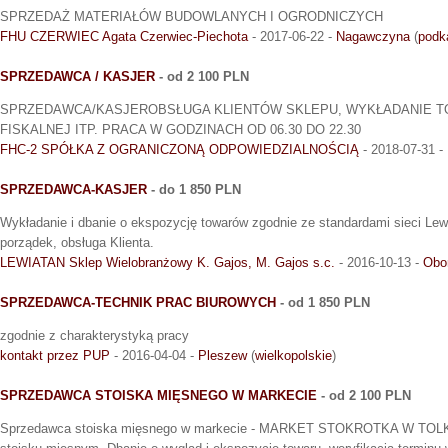
SPRZEDAŻ MATERIAŁÓW BUDOWLANYCH I OGRODNICZYCH
FHU CZERWIEC Agata Czerwiec-Piechota
- 2017-06-22 -
Nagawczyna
(
podk
SPRZEDAWCA / KASJER
- od 2 100 PLN
SPRZEDAWCA/KASJEROBSŁUGA KLIENTÓW SKLEPU, WYKŁADANIE T
FISKALNEJ ITP. PRACA W GODZINACH OD 06.30 DO 22.30
FHC-2 SPÓŁKA Z OGRANICZONĄ ODPOWIEDZIALNOŚCIĄ
- 2018-07-31 -
SPRZEDAWCA-KASJER
- do 1 850 PLN
Wykładanie i dbanie o ekspozycję towarów zgodnie ze standardami sieci Lewi
porządek, obsługa Klienta.
LEWIATAN Sklep Wielobranżowy K. Gajos, M. Gajos s.c.
- 2016-10-13 -
Obor
SPRZEDAWCA-TECHNIK PRAC BIUROWYCH
- od 1 850 PLN
zgodnie z charakterystyką pracy
kontakt przez PUP
- 2016-04-04 -
Pleszew
(
wielkopolskie
)
SPRZEDAWCA STOISKA MIĘSNEGO W MARKECIE
- od 2 100 PLN
Sprzedawca stoiska mięsnego w markecie - MARKET STOKROTKA W TOLKM