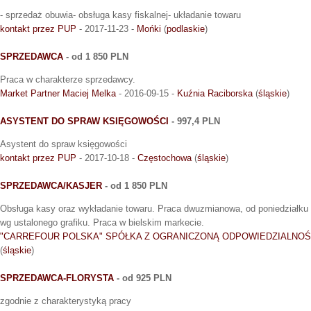
- sprzedaż obuwia- obsługa kasy fiskalnej- układanie towaru
kontakt przez PUP
- 2017-11-23 -
Mońki
(
podlaskie
)
SPRZEDAWCA
- od 1 850 PLN
Praca w charakterze sprzedawcy.
Market Partner Maciej Melka
- 2016-09-15 -
Kuźnia Raciborska
(
śląskie
)
ASYSTENT DO SPRAW KSIĘGOWOŚCI
- 997,4 PLN
Asystent do spraw księgowości
kontakt przez PUP
- 2017-10-18 -
Częstochowa
(
śląskie
)
SPRZEDAWCA/KASJER
- od 1 850 PLN
Obsługa kasy oraz wykładanie towaru. Praca dwuzmianowa, od poniedziałku d
wg ustalonego grafiku. Praca w bielskim markecie.
"CARREFOUR POLSKA" SPÓŁKA Z OGRANICZONĄ ODPOWIEDZIALNOŚ
(
śląskie
)
SPRZEDAWCA-FLORYSTA
- od 925 PLN
zgodnie z charakterystyką pracy