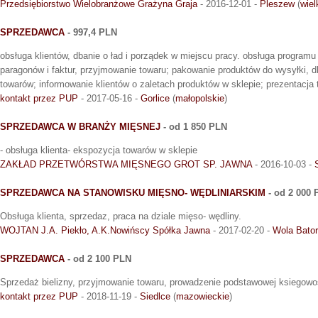
Przedsiębiorstwo Wielobranżowe Grażyna Graja
- 2016-12-01 -
Pleszew
(
wiel
SPRZEDAWCA
- 997,4 PLN
obsługa klientów, dbanie o ład i porządek w miejscu pracy. obsługa progra
paragonów i faktur, przyjmowanie towaru; pakowanie produktów do wysyłki, 
towarów; informowanie klientów o zaletach produktów w sklepie; prezentacja
kontakt przez PUP
- 2017-05-16 -
Gorlice
(
małopolskie
)
SPRZEDAWCA W BRANŻY MIĘSNEJ
- od 1 850 PLN
- obsługa klienta- ekspozycja towarów w sklepie
ZAKŁAD PRZETWÓRSTWA MIĘSNEGO GROT SP. JAWNA
- 2016-10-03 -
SPRZEDAWCA NA STANOWISKU MIĘSNO- WĘDLINIARSKIM
- od 2 000 
Obsługa klienta, sprzedaz, praca na dziale mięso- wędliny.
WOJTAN J.A. Piekło, A.K.Nowińscy Spółka Jawna
- 2017-02-20 -
Wola Bato
SPRZEDAWCA
- od 2 100 PLN
Sprzedaż bielizny, przyjmowanie towaru, prowadzenie podstawowej ksiegowoś
kontakt przez PUP
- 2018-11-19 -
Siedlce
(
mazowieckie
)