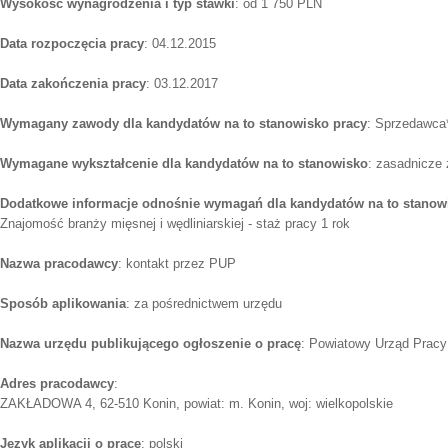
Wysokość wynagrodzenia i typ stawki
: od 1 750 PLN
Data rozpoczęcia pracy
: 04.12.2015
Data zakończenia pracy
: 03.12.2017
Wymagany zawody dla kandydatów na to stanowisko pracy
: Sprzedawca*
Wymagane wykształcenie dla kandydatów na to stanowisko
: zasadnicze
Dodatkowe informacje odnośnie wymagań dla kandydatów na to stanow
Znajomość branży mięsnej i wędliniarskiej - staż pracy 1 rok
Nazwa pracodawcy
: kontakt przez PUP
Sposób aplikowania
: za pośrednictwem urzędu
Nazwa urzędu publikującego ogłoszenie o pracę
: Powiatowy Urząd Pracy
Adres pracodawcy
:
ZAKŁADOWA 4, 62-510 Konin, powiat: m. Konin, woj: wielkopolskie
Język aplikacji o pracę
: polski