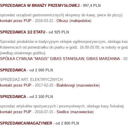
SPRZEDAWCA W BRANŻY PRZEMYSŁOWEJ
- 997,4 PLN
sprzedaż urządzeń gastronomicznych( ekspresy do kawy, piece do pizzy)
kontakt przez PUP
- 2016-03-22 -
Olkusz
(
małopolskie
)
SPRZEDAWCA 1/2 ETATU
- od 925 PLN
Sprzedaż produktów w tradycyjnym sklepie ogólnospożywczym, obsługa kasy 
Kobiernicach od poniedziałku do piatku w godz. 16.00-20.00, w soboty w go
(według ustalonego grafiku).
SPÓŁKA CYWILNA "MAGIS" GIBAS STANISŁAW, GIBAS MARZANNA
- 20
SPRZEDAWCA
- od 2 000 PLN
SPRZEDAŻ ART. ELEKTRYCZNYCH
kontakt przez PUP
- 2017-02-20 -
Białobrzegi
(
mazowieckie
)
SPRZEDAWCA
- od 2 100 PLN
sprzedaż artykułów spożywczych i przemysłowych, obsługa kasy fiskalnej
kontakt przez PUP
- 2016-07-15 -
Siedlce
(
mazowieckie
)
SPRZEDAWCA/MAGAZYNIER
- od 2 800 PLN