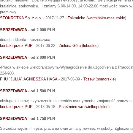
stoisku mięsnym. Dbanie o wygląd i ekspozycje towaru, weryfikacja terminu 
krajalnice, stekownice. II zmiany 6.00-14.00, 14.00-22.00 możliwośc pracy 
premiowy.
STOKROTKA Sp. z o.o.
- 2017-11-27 -
Tolkmicko
(
warmińsko-mazurskie
)
SPRZEDAWCA
- od 2 000 PLN
doradca klienta - sprzedawca
kontakt przez PUP
- 2017-06-22 -
Zielona Góra
(
lubuskie
)
SPRZEDAWCA
- od 2 000 PLN
-Praca w sklepie wielobranżowym,-Wynagrodzenie do uzgodnienia z Pracodaw
224-903.
FHU "JULIA" AGNIESZKA HASA
- 2017-06-09 -
Tczew
(
pomorskie
)
SPRZEDAWCA
- od 1 500 PLN
obsługa klientów, czyszczenie elementów asortymentu, znajomość branży 
kontakt przez PUP
- 2018-05-18 -
Przeźmierowo
(
wielkopolskie
)
SPRZEDAWCA
- od 1 750 PLN
Sprzedaż wędlin i mięsa, praca na dwie zmiany również w soboty. Zgłoszenia 