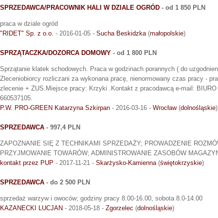
SPRZEDAWCA/PRACOWNIK HALI W DZIALE OGRÓD
- od 1 850 PLN
praca w dziale ogród
"RIDET" Sp. z o.o.
- 2016-01-05 -
Sucha Beskidzka
(
małopolskie
)
SPRZĄTACZKA/DOZORCA DOMOWY
- od 1 800 PLN
Sprzątanie klatek schodowych. Praca w godzinach porannych ( do uzgodnieni
Zleceniobiorcy rozliczani za wykonana pracę, nienormowany czas pracy - pr
zlecenie + ZUS.Miejsce pracy: Krzyki .Kontakt z pracodawcą e-mail: BIURO
660537105.
P.W. PRO-GREEN Katarzyna Szkirpan
- 2016-03-16 -
Wrocław
(
dolnośląskie
)
SPRZEDAWCA
- 997,4 PLN
ZAPOZNANIE SIĘ Z TECHNIKAMI SPRZEDAŻY; PROWADZENIE ROZMÓW
PRZYJMOWANIE TOWARÓW; ADMINISTROWANIE ZASOBÓW MAGAZY
kontakt przez PUP
- 2017-11-21 -
Skarżysko-Kamienna
(
świętokrzyskie
)
SPRZEDAWCA
- do 2 500 PLN
sprzedaż warzyw i owoców; godziny pracy 8.00-16.00, sobota 8.0-14.00
KAZANECKI LUCJAN
- 2018-05-18 -
Zgorzelec
(
dolnośląskie
)