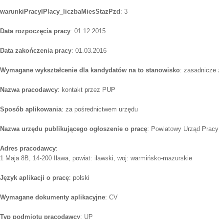
warunkiPracyIPlacy_liczbaMiesStazPzd
: 3
Data rozpoczęcia pracy
: 01.12.2015
Data zakończenia pracy
: 01.03.2016
Wymagane wykształcenie dla kandydatów na to stanowisko
: zasadnicze
Nazwa pracodawcy
: kontakt przez PUP
Sposób aplikowania
: za pośrednictwem urzędu
Nazwa urzędu publikującego ogłoszenie o pracę
: Powiatowy Urząd Pracy 
Adres pracodawcy
:
1 Maja 8B, 14-200 Iława, powiat: iławski, woj: warmińsko-mazurskie
Język aplikacji o pracę
: polski
Wymagane dokumenty aplikacyjne
: CV
Typ podmiotu pracodawcy
: UP