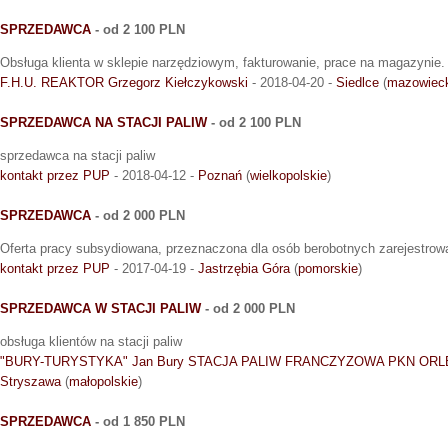
SPRZEDAWCA
- od 2 100 PLN
Obsługa klienta w sklepie narzędziowym, fakturowanie, prace na magazynie.
F.H.U. REAKTOR Grzegorz Kiełczykowski
- 2018-04-20 -
Siedlce
(
mazowiec
SPRZEDAWCA NA STACJI PALIW
- od 2 100 PLN
sprzedawca na stacji paliw
kontakt przez PUP
- 2018-04-12 -
Poznań
(
wielkopolskie
)
SPRZEDAWCA
- od 2 000 PLN
Oferta pracy subsydiowana, przeznaczona dla osób berobotnych zarejestrow
kontakt przez PUP
- 2017-04-19 -
Jastrzębia Góra
(
pomorskie
)
SPRZEDAWCA W STACJI PALIW
- od 2 000 PLN
obsługa klientów na stacji paliw
"BURY-TURYSTYKA" Jan Bury STACJA PALIW FRANCZYZOWA PKN ORL
Stryszawa
(
małopolskie
)
SPRZEDAWCA
- od 1 850 PLN