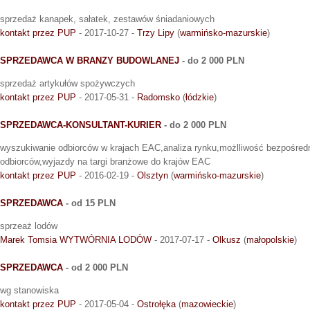
sprzedaż kanapek, sałatek, zestawów śniadaniowych
kontakt przez PUP
- 2017-10-27 -
Trzy Lipy
(
warmińsko-mazurskie
)
SPRZEDAWCA W BRANZY BUDOWLANEJ
- do 2 000 PLN
sprzedaż artykułów spożywczych
kontakt przez PUP
- 2017-05-31 -
Radomsko
(
łódzkie
)
SPRZEDAWCA-KONSULTANT-KURIER
- do 2 000 PLN
wyszukiwanie odbiorców w krajach EAC,analiza rynku,możlliwość bezpośredn
odbiorców,wyjazdy na targi branżowe do krajów EAC
kontakt przez PUP
- 2016-02-19 -
Olsztyn
(
warmińsko-mazurskie
)
SPRZEDAWCA
- od 15 PLN
sprzeaż lodów
Marek Tomsia WYTWÓRNIA LODÓW
- 2017-07-17 -
Olkusz
(
małopolskie
)
SPRZEDAWCA
- od 2 000 PLN
wg stanowiska
kontakt przez PUP
- 2017-05-04 -
Ostrołęka
(
mazowieckie
)