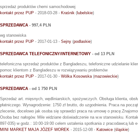
sprzedaż produktów chemi samochodowej
kontakt przez PUP
- 2018-03-28 -
Kraśnik
(
lubelskie
)
SPRZEDAWCA
- 997,4 PLN
wg stanowiska
kontakt przez PUP
- 2017-01-13 -
Sejny
(
podlaskie
)
SPRZEDAWCA TELEFONICZNY/INTERNETOWY
- od 13 PLN
telefoniczna sprzedaż produktów z Bangladeszu, telefoniczne udzielanie klie
pomoc klientom z Bangladeszu w rozwiązywaniu problemów
kontakt przez PUP
- 2017-01-30 -
Wólka Kosowska
(
mazowieckie
)
SPRZEDAWCA
- od 1 750 PLN
Sprzedaż art. mięsnych, wędliniarskich, spożywczych. Obsługa klienta, obsług
płatniczego. Wynagrodzenie: 1750 zł brutto, do uzgodnienia. Praca na pocz
zlecenie, docelowo jak osoba się sprawdzi praca na umowę o pracę.Znajomoś
Osoba bez nałogów. Mile widziane doświadczenie na w.w stanowisku. Konta
897-035) w godz.: 10:00-19:00 celem ustalenia spotkania z pracodawcą lub e-
MINI MARKET MAJA JÓZEF WOREK
- 2015-12-08 -
Katowice
(
śląskie
)