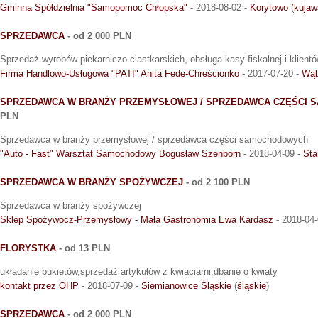
Gminna Spółdzielnia "Samopomoc Chłopska"
- 2018-08-02 -
Korytowo
(
kujaw
SPRZEDAWCA
- od 2 000 PLN
Sprzedaż wyrobów piekarniczo-ciastkarskich, obsługa kasy fiskalnej i klient
Firma Handlowo-Usługowa "PATI" Anita Fede-Chreścionko
- 2017-07-20 -
Wąb
SPRZEDAWCA W BRANŻY PRZEMYSŁOWEJ / SPRZEDAWCA CZĘŚCI
PLN
Sprzedawca w branży przemysłowej / sprzedawca części samochodowych
"Auto - Fast" Warsztat Samochodowy Bogusław Szenborn
- 2018-04-09 -
Sta
SPRZEDAWCA W BRANŻY SPOŻYWCZEJ
- od 2 100 PLN
Sprzedawca w branży spożywczej
Sklep Spożywocz-Przemysłowy - Mała Gastronomia Ewa Kardasz
- 2018-04-
FLORYSTKA
- od 13 PLN
układanie bukietów,sprzedaż artykułów z kwiaciarni,dbanie o kwiaty
kontakt przez OHP
- 2018-07-09 -
Siemianowice Śląskie
(
śląskie
)
SPRZEDAWCA
- od 2 000 PLN