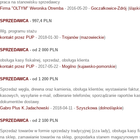
praca na stanowisku sprzedawcy
Firma "OLTYM" Weronika Otremba
- 2016-05-20 -
Goczałkowice-Zdrój
(
śląsk
SPRZEDAWCA
- 997,4 PLN
Wg. programu stażu
kontakt przez PUP
- 2018-01-30 -
Trojanów
(
mazowieckie
)
SPRZEDAWCA
- od 2 000 PLN
obsługa kasy fiskalnej, sprzedaż, obsługa klienta
kontakt przez PUP
- 2017-05-22 -
Mogilno
(
kujawsko-pomorskie
)
SPRZEDAWCA
- od 1 200 PLN
Sprzedaż węgla, drewna oraz kamienia, obsługa klientów, wystawianie faktu
kasowych, wysyłanie e-mail, odbieranie telefonów, sporządzanie raportów k
dokumentów dostawy.
Gabro Plus K.Jadachowski
- 2018-04-11 -
Szyszkowa
(
dolnośląskie
)
SPRZEDAWCA
- od 2 100 PLN
Sprzedaż towarów w formie sprzedaży tradycyjnej (zza lady), obsługa kasy f
na sklep, zamawianie towarów na sklep, gospodarka stanem magazynowym 