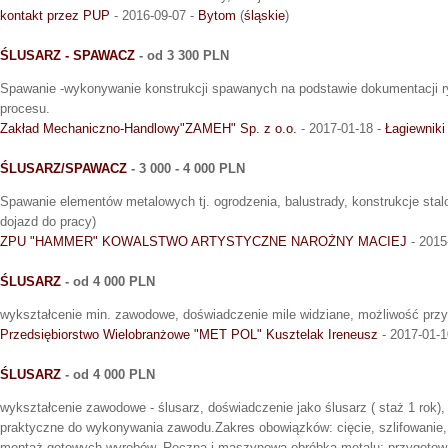
kontakt przez PUP
- 2016-09-07 -
Bytom
(
śląskie
)
ŚLUSARZ - SPAWACZ
- od 3 300 PLN
Spawanie -wykonywanie konstrukcji spawanych na podstawie dokumentacji r
procesu.
Zakład Mechaniczno-Handlowy"ZAMEH" Sp. z o.o.
- 2017-01-18 -
Łagiewniki
ŚLUSARZ/SPAWACZ
- 3 000 - 4 000 PLN
Spawanie elementów metalowych tj. ogrodzenia, balustrady, konstrukcje st
dojazd do pracy)
ZPU "HAMMER" KOWALSTWO ARTYSTYCZNE NAROŻNY MACIEJ
- 2015
ŚLUSARZ
- od 4 000 PLN
wykształcenie min. zawodowe, doświadczenie mile widziane, możliwość prz
Przedsiębiorstwo Wielobranżowe "MET POL" Kusztelak Ireneusz
- 2017-01-1
ŚLUSARZ
- od 4 000 PLN
wykształcenie zawodowe - ślusarz, doświadczenie jako ślusarz ( staż 1 rok),
praktyczne do wykonywania zawodu.Zakres obowiązków: cięcie, szlifowanie,
montaż gotowych wyrobów. Ręczna i maszynowa obróbka metalu: przygotowa