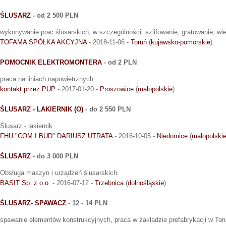
ŚLUSARZ
- od 2 500 PLN
wykonywanie prac ślusarskich, w szczególności: szlifowanie, gratowanie, wi
TOFAMA SPÓŁKA AKCYJNA
- 2018-11-06 -
Toruń
(
kujawsko-pomorskie
)
POMOCNIK ELEKTROMONTERA
- od 2 PLN
praca na liniach napowietrznych
kontakt przez PUP
- 2017-01-20 -
Proszowice
(
małopolskie
)
ŚLUSARZ - LAKIERNIK (O)
- do 2 550 PLN
Ślusarz - lakiernik
FHU "COM I BUD" DARIUSZ UTRATA
- 2016-10-05 -
Niedomice
(
małopolski
ŚLUSARZ
- do 3 000 PLN
Obsługa maszyn i urządzeń ślusarskich.
BASIT Sp. z o.o.
- 2016-07-12 -
Trzebnica
(
dolnośląskie
)
ŚLUSARZ- SPAWACZ
- 12 - 14 PLN
spawanie elementów konstrukcyjnych, praca w zakładzie prefabrykacji w Toru