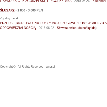
LIBEDOR S.C. P. ZGORZELSKI, L. ZGORZELSKA
- 2018-06-26 -
Kluczbork
ŚLUSARZ
- 1 850 - 3 000 PLN
Zgodny ze st.
PRZEDSIĘBIORSTWO PRODUKCYJNO-USŁUGOWE "POM" W MILICZU 
ODPOWIEDZIALNOŚCIĄ
- 2016-06-02 -
Sławoszowice
(
dolnośląskie
)
Copyright © - All Rights Reserved - wypr.pl