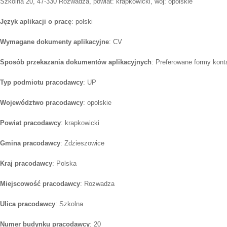
Szkolna 20, 47-330 Rozwadza, powiat: krapkowicki, woj: opolskie
Język aplikacji o pracę
: polski
Wymagane dokumenty aplikacyjne
: CV
Sposób przekazania dokumentów aplikacyjnych
: Preferowane formy konta
Typ podmiotu pracodawcy
: UP
Województwo pracodawcy
: opolskie
Powiat pracodawcy
: krapkowicki
Gmina pracodawcy
: Zdzieszowice
Kraj pracodawcy
: Polska
Miejscowość pracodawcy
: Rozwadza
Ulica pracodawcy
: Szkolna
Numer budynku pracodawcy
: 20