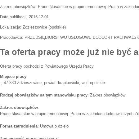
Zakres obowiązków:
Prace ślusarskie w grupie remontowej. Praca w zakład
Data publikacji:
2015-12-01
Lokalizacja:
Zdzieszowice
(
opolskie
)
Pracodawca:
PRZEDSIĘBIORSTWO USŁUGOWE ECOCORT RACHWALSK
Ta oferta pracy może już nie być a
Oferta pracy pochodzi z Powiatowego Urzędu Pracy.
Miejsce pracy
:
., 47-330 Zdzieszowice, powiat: krapkowicki, woj: opolskie
Rodzaj obowiązków na tym stanowisku pracy
: Zakres obowiązków
Zakres obowiązków
:
Prace ślusarskie w grupie remontowej. Praca w zakładach koksowniczych Z
Forma zatrudnienia
: Umowa o dzieło
Zmianowość pracy
: nie dotyczy