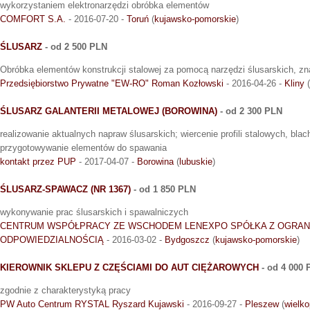
wykorzystaniem elektronarzędzi obróbka elementów
COMFORT S.A.
- 2016-07-20 -
Toruń
(
kujawsko-pomorskie
)
ŚLUSARZ
- od 2 500 PLN
Obróbka elementów konstrukcji stalowej za pomocą narzędzi ślusarskich, z
Przedsiębiorstwo Prywatne "EW-RO" Roman Kozłowski
- 2016-04-26 -
Kliny
(
ŚLUSARZ GALANTERII METALOWEJ (BOROWINA)
- od 2 300 PLN
realizowanie aktualnych napraw ślusarskich; wiercenie profili stalowych, bla
przygotowywanie elementów do spawania
kontakt przez PUP
- 2017-04-07 -
Borowina
(
lubuskie
)
ŚLUSARZ-SPAWACZ (NR 1367)
- od 1 850 PLN
wykonywanie prac ślusarskich i spawalniczych
CENTRUM WSPÓŁPRACY ZE WSCHODEM LENEXPO SPÓŁKA Z OGRAN
ODPOWIEDZIALNOŚCIĄ
- 2016-03-02 -
Bydgoszcz
(
kujawsko-pomorskie
)
KIEROWNIK SKLEPU Z CZĘŚCIAMI DO AUT CIĘŻAROWYCH
- od 4 000 
zgodnie z charakterystyką pracy
PW Auto Centrum RYSTAL Ryszard Kujawski
- 2016-09-27 -
Pleszew
(
wielko