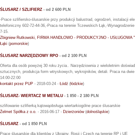
ŚLUSARZ / SZLIFIERZ
- od 2 600 PLN
-Prace szlifiersko-ślusarskie przy produkcji balustrad, ogrodzeń, instalacji 
telefoniczny 602-72-44-36,-Praca na terenie Tczewskich Łąk,-Wynagrodzenie
7-15.
Zbigniew Rutkowski, FIRMA HANDLOWO - PRODUKCYJNO - USŁUGOWA 
Łąki
(
pomorskie
)
ŚLUSARZ NARZĘDZIOWY RPO
- od 2 100 PLN
Oferta dla osób powyżej 30 roku życia.. Narzędziownia z wieloletnim doświ
sztucznych, produkcja form wtryskowych, wykrojników, detali. Praca na dwie
14:00-22:00
kontakt przez PUP
- 2018-03-24 -
Łódź
(
łódzkie
)
ŚLUSARZ- WIERTACZ W METALU
- 1 850 - 2 180 PLN
szlifowanie szlifierką kątowąobsługa wiertarkiogólne prace ślusarskie
Żelmet Spółka z o.o.
- 2016-06-17 -
Dzierżoniów
(
dolnośląskie
)
ŚLUSARZ
- od 1 850 PLN
Prace ślusarskie dla klientów z Ukrainy, Rosji i Czech na terenie RP i UE