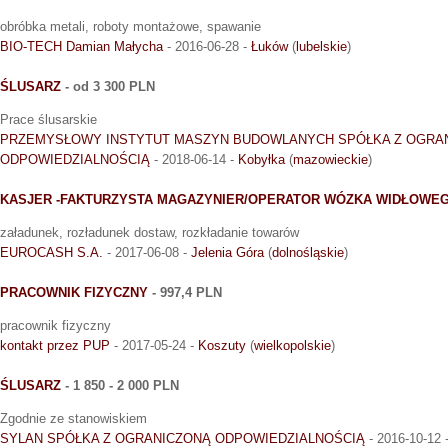
obróbka metali, roboty montażowe, spawanie
BIO-TECH Damian Małycha
- 2016-06-28 -
Łuków
(
lubelskie
)
ŚLUSARZ
- od 3 300 PLN
Prace ślusarskie
PRZEMYSŁOWY INSTYTUT MASZYN BUDOWLANYCH SPÓŁKA Z OGRA
ODPOWIEDZIALNOŚCIĄ
- 2018-06-14 -
Kobyłka
(
mazowieckie
)
KASJER -FAKTURZYSTA MAGAZYNIER/OPERATOR WÓZKA WIDŁOWE
załadunek, rozładunek dostaw, rozkładanie towarów
EUROCASH S.A.
- 2017-06-08 -
Jelenia Góra
(
dolnośląskie
)
PRACOWNIK FIZYCZNY
- 997,4 PLN
pracownik fizyczny
kontakt przez PUP
- 2017-05-24 -
Koszuty
(
wielkopolskie
)
ŚLUSARZ
- 1 850 - 2 000 PLN
Zgodnie ze stanowiskiem
SYLAN SPÓŁKA Z OGRANICZONĄ ODPOWIEDZIALNOŚCIĄ
- 2016-10-12 