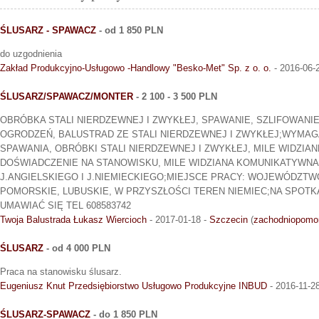
ŚLUSARZ - SPAWACZ
- od 1 850 PLN
do uzgodnienia
Zakład Produkcyjno-Usługowo -Handlowy "Besko-Met" Sp. z o. o.
- 2016-06-
ŚLUSARZ/SPAWACZ/MONTER
- 2 100 - 3 500 PLN
OBRÓBKA STALI NIERDZEWNEJ I ZWYKŁEJ, SPAWANIE, SZLIFOWANI
OGRODZEŃ, BALUSTRAD ZE STALI NIERDZEWNEJ I ZWYKŁEJ;WYMAG
SPAWANIA, OBRÓBKI STALI NIERDZEWNEJ I ZWYKŁEJ, MILE WIDZIAN
DOŚWIADCZENIE NA STANOWISKU, MILE WIDZIANA KOMUNIKATYWN
J.ANGIELSKIEGO I J.NIEMIECKIEGO;MIEJSCE PRACY: WOJEWÓDZT
POMORSKIE, LUBUSKIE, W PRZYSZŁOŚCI TEREN NIEMIEC;NA SPOT
UMAWIAĆ SIĘ TEL 608583742
Twoja Balustrada Łukasz Wiercioch
- 2017-01-18 -
Szczecin
(
zachodniopomo
ŚLUSARZ
- od 4 000 PLN
Praca na stanowisku ślusarz.
Eugeniusz Knut Przedsiębiorstwo Usługowo Produkcyjne INBUD
- 2016-11-2
ŚLUSARZ-SPAWACZ
- do 1 850 PLN