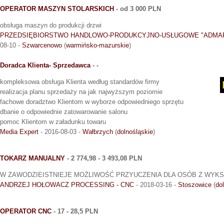
OPERATOR MASZYN STOLARSKICH
- od 3 000 PLN
obsługa maszyn do produkcji drzwi
PRZEDSIĘBIORSTWO HANDLOWO-PRODUKCYJNO-USŁUGOWE "ADMAR
08-10 -
Szwarcenowo
(
warmińsko-mazurskie
)
Doradca Klienta- Sprzedawca
- -
kompleksowa obsługa Klienta według standardów firmy
realizacja planu sprzedaży na jak najwyższym poziomie
fachowe doradztwo Klientom w wyborze odpowiedniego sprzętu
dbanie o odpowiednie zatowarowanie salonu
pomoc Klientom w załadunku towaru
Media Expert
- 2016-08-03 -
Wałbrzych
(
dolnośląskie
)
TOKARZ MANUALNY
- 2 774,98 - 3 493,08 PLN
W ZAWODZIEISTNIEJE MOŻLIWOŚĆ PRZYUCZENIA DLA OSÓB Z WYK
ANDRZEJ HOŁOWACZ PROCESSING - CNC
- 2018-03-16 -
Stoszowice
(
do
OPERATOR CNC
- 17 - 28,5 PLN