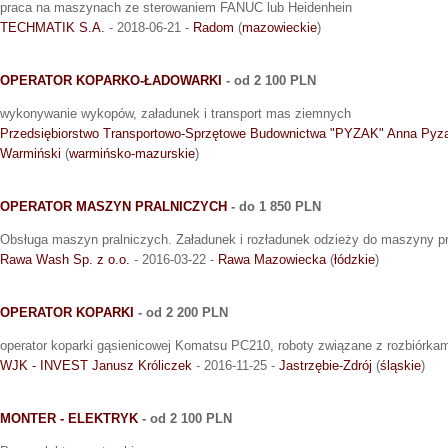
praca na maszynach ze sterowaniem FANUC lub Heidenhein
TECHMATIK S.A.
- 2018-06-21 -
Radom
(
mazowieckie
)
OPERATOR KOPARKO-ŁADOWARKI
- od 2 100 PLN
wykonywanie wykopów, załadunek i transport mas ziemnych
Przedsiębiorstwo Transportowo-Sprzętowe Budownictwa "PYZAK" Anna Pyz
Warmiński
(
warmińsko-mazurskie
)
OPERATOR MASZYN PRALNICZYCH
- do 1 850 PLN
Obsługa maszyn pralniczych. Załadunek i rozładunek odzieży do maszyny pra
Rawa Wash Sp. z o.o.
- 2016-03-22 -
Rawa Mazowiecka
(
łódzkie
)
OPERATOR KOPARKI
- od 2 200 PLN
operator koparki gąsienicowej Komatsu PC210, roboty związane z rozbiórka
WJK - INVEST Janusz Króliczek
- 2016-11-25 -
Jastrzębie-Zdrój
(
śląskie
)
MONTER - ELEKTRYK
- od 2 100 PLN