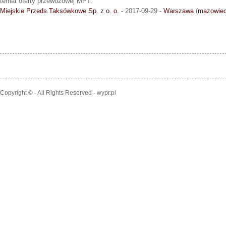
temat oferty przewozowej MPT.
Miejskie Przeds.Taksówkowe Sp. z o. o.
- 2017-09-29 -
Warszawa
(
mazowiec
Copyright © - All Rights Reserved - wypr.pl