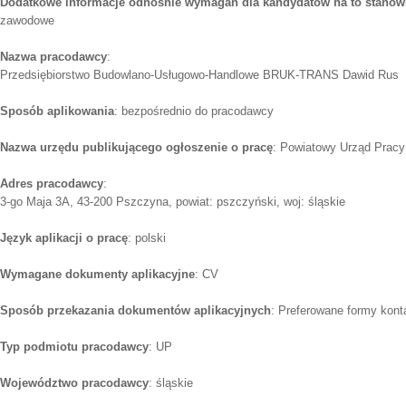
Dodatkowe informacje odnośnie wymagań dla kandydatów na to stanow
zawodowe
Nazwa pracodawcy
:
Przedsiębiorstwo Budowlano-Usługowo-Handlowe BRUK-TRANS Dawid Rus
Sposób aplikowania
: bezpośrednio do pracodawcy
Nazwa urzędu publikującego ogłoszenie o pracę
: Powiatowy Urząd Prac
Adres pracodawcy
:
3-go Maja 3A, 43-200 Pszczyna, powiat: pszczyński, woj: śląskie
Język aplikacji o pracę
: polski
Wymagane dokumenty aplikacyjne
: CV
Sposób przekazania dokumentów aplikacyjnych
: Preferowane formy konta
Typ podmiotu pracodawcy
: UP
Województwo pracodawcy
: śląskie