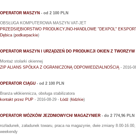
OPERATOR MASZYN
- od 2 100 PLN
OBSŁUGA KOMPUTEROWA MASZYN VAT-JET
PRZEDSIĘBIORSTWO PRODUKCYJNO-HANDLOWE "DEXPOL" EKSPORT-
Dębica
(
podkarpackie
)
OPERATOR MASZYN I URZĄDZEŃ DO PRODUKCJI OKIEN Z TWORZYW
Montaż stolarki okiennej
ZIP ALIANS SPÓŁKA Z OGRANICZONĄ ODPOWIEDZIALNOŚCIĄ
- 2016-0
OPERATOR CIĄGU
- od 2 100 PLN
Branża włókiennicza, obsługa stabilizatora
kontakt przez PUP
- 2016-08-29 -
Łódź
(
łódzkie
)
OPERATOR WÓZKÓW JEZDNIOWYCH/ MAGAZYNIER
- do 2 774,96 PLN
rozładunek, załadunek towaru, praca na magazynie, dwie zmiany 8.00-16.00,
weekendy