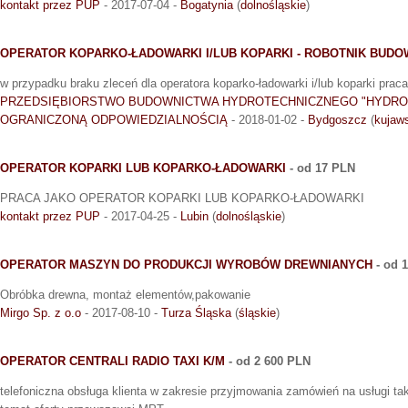
kontakt przez PUP
- 2017-07-04 -
Bogatynia
(
dolnośląskie
)
OPERATOR KOPARKO-ŁADOWARKI I/LUB KOPARKI - ROBOTNIK BUDOW
w przypadku braku zleceń dla operatora koparko-ładowarki i/lub koparki prac
PRZEDSIĘBIORSTWO BUDOWNICTWA HYDROTECHNICZNEGO "HYDRO-
OGRANICZONĄ ODPOWIEDZIALNOŚCIĄ
- 2018-01-02 -
Bydgoszcz
(
kujaw
OPERATOR KOPARKI LUB KOPARKO-ŁADOWARKI
- od 17 PLN
PRACA JAKO OPERATOR KOPARKI LUB KOPARKO-ŁADOWARKI
kontakt przez PUP
- 2017-04-25 -
Lubin
(
dolnośląskie
)
OPERATOR MASZYN DO PRODUKCJI WYROBÓW DREWNIANYCH
- od 
Obróbka drewna, montaż elementów,pakowanie
Mirgo Sp. z o.o
- 2017-08-10 -
Turza Śląska
(
śląskie
)
OPERATOR CENTRALI RADIO TAXI K/M
- od 2 600 PLN
telefoniczna obsługa klienta w zakresie przyjmowania zamówień na usługi ta