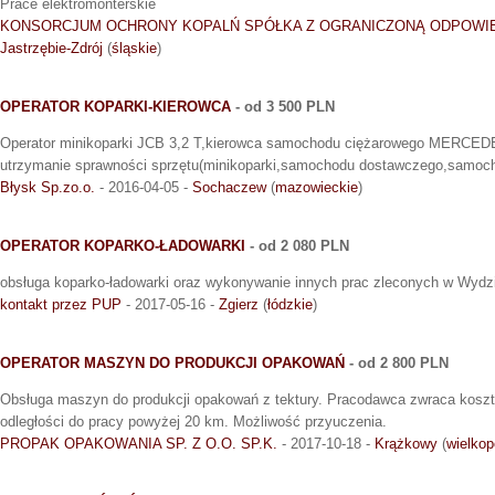
Prace elektromonterskie
KONSORCJUM OCHRONY KOPALŃ SPÓŁKA Z OGRANICZONĄ ODPOWIE
Jastrzębie-Zdrój
(
śląskie
)
OPERATOR KOPARKI-KIEROWCA
- od 3 500 PLN
Operator minikoparki JCB 3,2 T,kierowca samochodu ciężarowego MERCE
utrzymanie sprawności sprzętu(minikoparki,samochodu dostawczego,samoch
Błysk Sp.zo.o.
- 2016-04-05 -
Sochaczew
(
mazowieckie
)
OPERATOR KOPARKO-ŁADOWARKI
- od 2 080 PLN
obsługa koparko-ładowarki oraz wykonywanie innych prac zleconych w Wydz
kontakt przez PUP
- 2017-05-16 -
Zgierz
(
łódzkie
)
OPERATOR MASZYN DO PRODUKCJI OPAKOWAŃ
- od 2 800 PLN
Obsługa maszyn do produkcji opakowań z tektury. Pracodawca zwraca kosz
odległości do pracy powyżej 20 km. Możliwość przyuczenia.
PROPAK OPAKOWANIA SP. Z O.O. SP.K.
- 2017-10-18 -
Krążkowy
(
wielkop