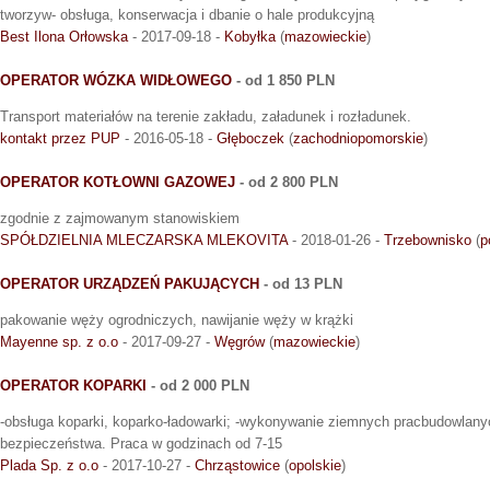
tworzyw- obsługa, konserwacja i dbanie o hale produkcyjną
Best Ilona Orłowska
- 2017-09-18 -
Kobyłka
(
mazowieckie
)
OPERATOR WÓZKA WIDŁOWEGO
- od 1 850 PLN
Transport materiałów na terenie zakładu, załadunek i rozładunek.
kontakt przez PUP
- 2016-05-18 -
Głęboczek
(
zachodniopomorskie
)
OPERATOR KOTŁOWNI GAZOWEJ
- od 2 800 PLN
zgodnie z zajmowanym stanowiskiem
SPÓŁDZIELNIA MLECZARSKA MLEKOVITA
- 2018-01-26 -
Trzebownisko
(
p
OPERATOR URZĄDZEŃ PAKUJĄCYCH
- od 13 PLN
pakowanie węży ogrodniczych, nawijanie węży w krążki
Mayenne sp. z o.o
- 2017-09-27 -
Węgrów
(
mazowieckie
)
OPERATOR KOPARKI
- od 2 000 PLN
-obsługa koparki, koparko-ładowarki; -wykonywanie ziemnych pracbudowlany
bezpieczeństwa. Praca w godzinach od 7-15
Plada Sp. z o.o
- 2017-10-27 -
Chrząstowice
(
opolskie
)