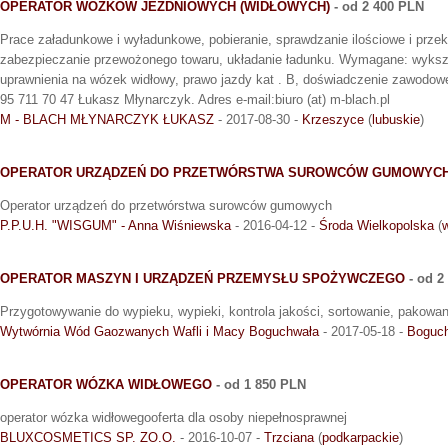
OPERATOR WÓZKÓW JEZDNIOWYCH (WIDŁOWYCH)
- od 2 400 PLN
Prace załadunkowe i wyładunkowe, pobieranie, sprawdzanie ilościowe i prze
zabezpieczanie przewożonego towaru, układanie ładunku. Wymagane: wykszt
uprawnienia na wózek widłowy, prawo jazdy kat . B, doświadczenie zawodow
95 711 70 47 Łukasz Młynarczyk. Adres e-mail:biuro (at) m-blach.pl
M - BLACH MŁYNARCZYK ŁUKASZ
- 2017-08-30 -
Krzeszyce
(
lubuskie
)
OPERATOR URZĄDZEŃ DO PRZETWÓRSTWA SUROWCÓW GUMOWYC
Operator urządzeń do przetwórstwa surowców gumowych
P.P.U.H. "WISGUM" - Anna Wiśniewska
- 2016-04-12 -
Środa Wielkopolska
(
w
OPERATOR MASZYN I URZĄDZEŃ PRZEMYSŁU SPOŻYWCZEGO
- od 2
Przygotowywanie do wypieku, wypieki, kontrola jakości, sortowanie, pakow
Wytwórnia Wód Gaozwanych Wafli i Macy Boguchwała
- 2017-05-18 -
Boguc
OPERATOR WÓZKA WIDŁOWEGO
- od 1 850 PLN
operator wózka widłowegooferta dla osoby niepełnosprawnej
BLUXCOSMETICS SP. ZO.O.
- 2016-10-07 -
Trzciana
(
podkarpackie
)