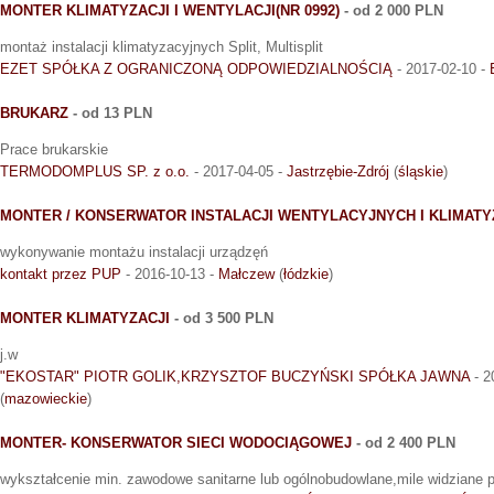
MONTER KLIMATYZACJI I WENTYLACJI(NR 0992)
- od 2 000 PLN
montaż instalacji klimatyzacyjnych Split, Multisplit
EZET SPÓŁKA Z OGRANICZONĄ ODPOWIEDZIALNOŚCIĄ
- 2017-02-10 -
BRUKARZ
- od 13 PLN
Prace brukarskie
TERMODOMPLUS SP. z o.o.
- 2017-04-05 -
Jastrzębie-Zdrój
(
śląskie
)
MONTER / KONSERWATOR INSTALACJI WENTYLACYJNYCH I KLIMAT
wykonywanie montażu instalacji urządzęń
kontakt przez PUP
- 2016-10-13 -
Małczew
(
łódzkie
)
MONTER KLIMATYZACJI
- od 3 500 PLN
j.w
"EKOSTAR" PIOTR GOLIK,KRZYSZTOF BUCZYŃSKI SPÓŁKA JAWNA
- 2
(
mazowieckie
)
MONTER- KONSERWATOR SIECI WODOCIĄGOWEJ
- od 2 400 PLN
wykształcenie min. zawodowe sanitarne lub ogólnobudowlane,mile widziane p