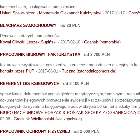
łaczenie blach, posługiwanie się palnikiem
Usługi Spawalniczo - Monterskie Oleksandr Kulchytskyi
- 2017-11-17 -
Gorzó
BLACHARZ SAMOCHODOWY
- do 20 PLN
Renowacja starych samochodów.
Kowal Oliwski Leszek Supiński
- 2017-02-10 -
Gdańsk
(
pomorskie
)
PRACOWNIK BIUROWY -FAKTURZYSTKA
- od 2 700 PLN
fakturowaniewystawianie ogłoszeń w internecie , na portalach aukcyjnych kon
kontakt przez PUP
- 2017-08-01 -
Tuczno
(
zachodniopomorskie
)
REFERENT D/S KSIĘGOWYCH
- od 2 100 PLN
sprawdzanie dokumentów pod względem merytorycznym,formalnym i rachun
dokumentów ksiegowych,prowadzenie ewidencji vat zakupów i sprzedazy,w
ksiegowych do systemu księgowego,praca w obrębie 30 km od siedziby firm
BIURO RACHUNKOWE ROSZAK & ROSZAK SPÓŁKA Z OGRANICZONĄ 
02-08 -
Grodzisk Wielkopolski
(
wielkopolskie
)
PRACOWNIK OCHRONY FIZYCZNEJ
- od 2 000 PLN