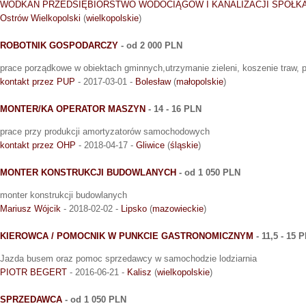
WODKAN PRZEDSIĘBIORSTWO WODOCIĄGÓW I KANALIZACJI SPÓŁKA
Ostrów Wielkopolski
(
wielkopolskie
)
ROBOTNIK GOSPODARCZY
- od 2 000 PLN
prace porządkowe w obiektach gminnych,utrzymanie zieleni, koszenie traw, p
kontakt przez PUP
- 2017-03-01 -
Bolesław
(
małopolskie
)
MONTER/KA OPERATOR MASZYN
- 14 - 16 PLN
prace przy produkcji amortyzatorów samochodowych
kontakt przez OHP
- 2018-04-17 -
Gliwice
(
śląskie
)
MONTER KONSTRUKCJI BUDOWLANYCH
- od 1 050 PLN
monter konstrukcji budowlanych
Mariusz Wójcik
- 2018-02-02 -
Lipsko
(
mazowieckie
)
KIEROWCA / POMOCNIK W PUNKCIE GASTRONOMICZNYM
- 11,5 - 15 
Jazda busem oraz pomoc sprzedawcy w samochodzie lodziarnia
PIOTR BEGERT
- 2016-06-21 -
Kalisz
(
wielkopolskie
)
SPRZEDAWCA
- od 1 050 PLN