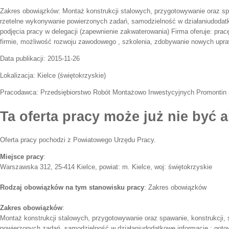
Zakres obowiązków:
Montaż konstrukcji stalowych, przygotowywanie oraz sp
rzetelne wykonywanie powierzonych zadań, samodzielność w działaniudodat
podjęcia pracy w delegacji (zapewnienie zakwaterowania) Firma oferuje: prac
firmie, możliwość rozwoju zawodowego , szkolenia, zdobywanie nowych upra
Data publikacji:
2015-11-26
Lokalizacja:
Kielce
(
świętokrzyskie
)
Pracodawca:
Przedsiębiorstwo Robót Montażowo Inwestycyjnych Promontin 
Ta oferta pracy może już nie być a
Oferta pracy pochodzi z Powiatowego Urzędu Pracy.
Miejsce pracy
:
Warszawska 312, 25-414 Kielce, powiat: m. Kielce, woj: świętokrzyskie
Rodzaj obowiązków na tym stanowisku pracy
: Zakres obowiązków
Zakres obowiązków
:
Montaż konstrukcji stalowych, przygotowywanie oraz spawanie, konstrukcji,
powierzonych zadań, samodzielność w działaniudodatkowe informacje : goto