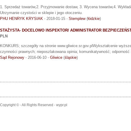
1. Sprzedaż towarów,2. Przyjmowanie dostaw, 3. Wycena towarów,4. Wykłada
Utrzymanie czystości w sklepie i jego otoczeniu.
PHU HENRYK KRYSIAK
- 2018-01-15 -
Stemplew
(
łódzkie
)
STAŻYSTA- DOCELOWO INSPEKTOR/ ADMINISTRATOR BEZPIECZEŃS
PLN
KONKURS; szczegóły na stronie www.gliwice.sr.gov.plWykształcenie wyższe 
czynności prawnych; nieposzlakowana opinia; komunikatywność; odporność n
Sąd Rejonowy
- 2016-06-10 -
Gliwice
(
śląskie
)
Copyright © - All Rights Reserved - wypr.pl