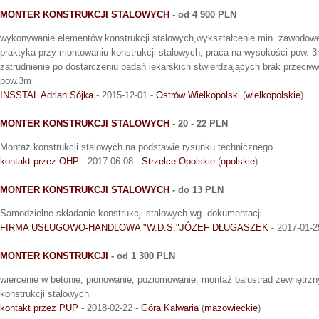
MONTER KONSTRUKCJI STALOWYCH
- od 4 900 PLN
wykonywanie elementów konstrukcji stalowych,wykształcenie min. zawodowe, 
praktyka przy montowaniu konstrukcji stalowych, praca na wysokości pow. 3m
zatrudnienie po dostarczeniu badań lekarskich stwierdzających brak przeci
pow.3m
INSSTAL Adrian Sójka
- 2015-12-01 -
Ostrów Wielkopolski
(
wielkopolskie
)
MONTER KONSTRUKCJI STALOWYCH
- 20 - 22 PLN
Montaż konstrukcji stalowych na podstawie rysunku technicznego
kontakt przez OHP
- 2017-06-08 -
Strzelce Opolskie
(
opolskie
)
MONTER KONSTRUKCJI STALOWYCH
- do 13 PLN
Samodzielne składanie konstrukcji stalowych wg. dokumentacji
FIRMA USŁUGOWO-HANDLOWA "W.D.S."JÓZEF DŁUGASZEK
- 2017-01-2
MONTER KONSTRUKCJI
- od 1 300 PLN
wiercenie w betonie, pionowanie, poziomowanie, montaż balustrad zewnętrz
konstrukcji stalowych
kontakt przez PUP
- 2018-02-22 -
Góra Kalwaria
(
mazowieckie
)