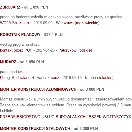
ZBROJARZ
- od 1 850 PLN
prace na budowie osiedla mieszkaniowego; możliwość pracy za granicą
WOJA Sp. z o. o.
- 2016-09-09 -
Warszawa
(
mazowieckie
)
ROBOTNIK PLACOWY
- 997,4 PLN
według programu stażu
kontakt przez PUP
- 2017-04-26 -
Patrzyków
(
łódzkie
)
MURARZ
- od 1 850 PLN
prace budowlane
Usługi Budowlane R. Hanuszewicz
- 2016-02-16 -
Istebna
(
śląskie
)
MONTER KONSTRUKCJI ALUMINIOWYCH
- od 3 000 PLN
Montaż konstrukcji aluminiowych według dokumentacji, zzastosowaniem odpo
Zespalanie ww. elementów ze szkłem. Praca na wysokości powyżej 3,5 metr
Lublinie.
PRZEDSIĘBIORSTWO USŁUG BUDOWLANYCH LESZEK WOJTASZCZYK
MONTER KONSTRUKCJI STALOWYCH
- od 2 300 PLN