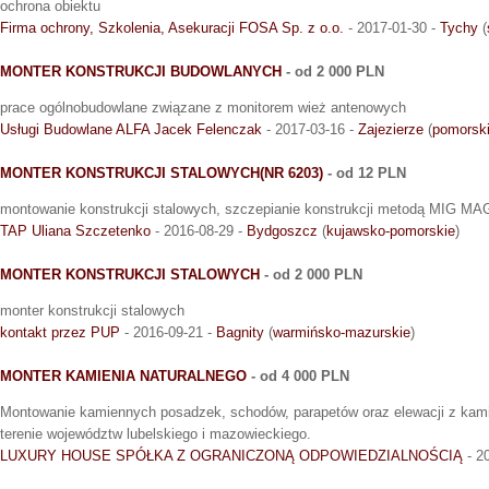
ochrona obiektu
Firma ochrony, Szkolenia, Asekuracji FOSA Sp. z o.o.
- 2017-01-30 -
Tychy
(
MONTER KONSTRUKCJI BUDOWLANYCH
- od 2 000 PLN
prace ogólnobudowlane związane z monitorem wież antenowych
Usługi Budowlane ALFA Jacek Felenczak
- 2017-03-16 -
Zajezierze
(
pomorsk
MONTER KONSTRUKCJI STALOWYCH(NR 6203)
- od 12 PLN
montowanie konstrukcji stalowych, szczepianie konstrukcji metodą MIG M
TAP Uliana Szczetenko
- 2016-08-29 -
Bydgoszcz
(
kujawsko-pomorskie
)
MONTER KONSTRUKCJI STALOWYCH
- od 2 000 PLN
monter konstrukcji stalowych
kontakt przez PUP
- 2016-09-21 -
Bagnity
(
warmińsko-mazurskie
)
MONTER KAMIENIA NATURALNEGO
- od 4 000 PLN
Montowanie kamiennych posadzek, schodów, parapetów oraz elewacji z kami
terenie województw lubelskiego i mazowieckiego.
LUXURY HOUSE SPÓŁKA Z OGRANICZONĄ ODPOWIEDZIALNOŚCIĄ
- 2