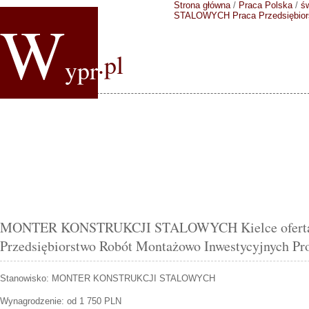
Strona główna
/
Praca Polska
/
ś
W
STALOWYCH
Praca Przedsiębio
.pl
ypr
MONTER KONSTRUKCJI STALOWYCH Kielce oferta
Przedsiębiorstwo Robót Montażowo Inwestycyjnych Pro
Stanowisko:
MONTER KONSTRUKCJI STALOWYCH
Wynagrodzenie: od 1 750 PLN