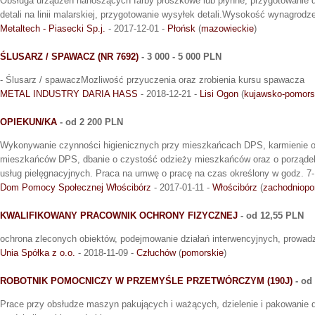
Obsługa urządzeń nanoszących farby proszkowe lub płynne, przygotowanie d
detali na linii malarskiej, przygotowanie wysyłek detali.Wysokość wynagrodze
Metaltech - Piasecki Sp.j.
- 2017-12-01 -
Płońsk
(
mazowieckie
)
ŚLUSARZ / SPAWACZ (NR 7692)
- 3 000 - 5 000 PLN
- Ślusarz / spawaczMozliwość przyuczenia oraz zrobienia kursu spawacza
METAL INDUSTRY DARIA HASS
- 2018-12-21 -
Lisi Ogon
(
kujawsko-pomors
OPIEKUN/KA
- od 2 200 PLN
Wykonywanie czynności higienicznych przy mieszkańcach DPS, karmienie o
mieszkańców DPS, dbanie o czystość odzieży mieszkańców oraz o porząde
usług pielęgnacyjnych. Praca na umwę o pracę na czas określony w godz. 7-
Dom Pomocy Społecznej Włościbórz
- 2017-01-11 -
Włościbórz
(
zachodniopo
KWALIFIKOWANY PRACOWNIK OCHRONY FIZYCZNEJ
- od 12,55 PLN
ochrona zleconych obiektów, podejmowanie działań interwencyjnych, prowadz
Unia Spółka z o.o.
- 2018-11-09 -
Człuchów
(
pomorskie
)
ROBOTNIK POMOCNICZY W PRZEMYŚLE PRZETWÓRCZYM (190J)
- od
Prace przy obsłudze maszyn pakujących i ważących, dzielenie i pakowanie 