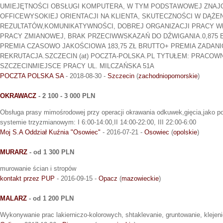
UMIEJĘTNOŚCI OBSŁUGI KOMPUTERA, W TYM PODSTAWOWEJ ZNAJ
OFFICEWYSOKIEJ ORIENTACJI NA KLIENTA, SKUTECZNOŚCI W DĄŻE
REZULTATÓW,KOMUNIKATYWNOŚCI, DOBREJ ORGANIZACJI PRACY 
PRACY ZMIANOWEJ, BRAK PRZECIWWSKAZAŃ DO DŹWIGANIA.0,875 ET
PREMIA CZASOWO JAKOŚCIOWA 183,75 ZŁ BRUTTO+ PREMIA ZADANI
REKRUTACJA.SZCZECIN (at) POCZTA-POLSKA.PL TYTUŁEM: PRACOWN
SZCZECINMIEJSCE PRACY UL. MILCZAŃSKA 51A
POCZTA POLSKA SA
- 2018-08-30 -
Szczecin
(
zachodniopomorskie
)
OKRAWACZ
- 2 100 - 3 000 PLN
Obsługa prasy mimośrodowej przy operacji okrawania odkuwek,gięcia,jako p
systemie trzyzmianowym: I 6:00-14:00,II 14:00-22:00, III 22:00-6:00
Moj S.A Oddział Kuźnia "Osowiec"
- 2016-07-21 -
Osowiec
(
opolskie
)
MURARZ
- od 1 300 PLN
murowanie ścian i stropów
kontakt przez PUP
- 2016-09-15 -
Opacz
(
mazowieckie
)
MALARZ
- od 1 200 PLN
Wykonywanie prac lakierniczo-kolorowych, shtaklevanie, gruntowanie, klejeni