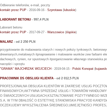
Odbieranie telefonów, e-mail, poczty
kontakt przez PUP
- 2016-09-16 -
Szprotawa
(
lubuskie
)
LABORANT BETONU
- 997,4 PLN
Laborant betonu
kontakt przez PUP
- 2017-09-27 -
Warszowice
(
śląskie
)
MALARZ
- od 2 250 PLN
przygotowanie do malaowania starych i nowych położy tynkowych, betonowy
drewnianych,metalowych itpnaprawianie i malowanie wunków zew farbami e
dachowych, rynien, rur spustowych itporganizowanie własnego stanowiska pr
narzędzi i sprzętu
"GRAMA" MAJCHRZAK WOJCIECH
- 2019-04-15 -
Polski Konopat
(
kujawsk
PRACOWNIK DS OBSLUGI KLIENTA
- od 2 012,5 PLN
PROFESJONALNA OBSŁUGA KLIENTÓW W ZAKRESIE USŁUG POCZTO
FINANSOWYCH,AKTYWNA SPRZEDAŻ USŁUG I TOWARÓW HANDLOWYC
O ŚWIADCZONYCH USŁUGACH,KSZTAŁTOWANIE POZYTYWNEGO WIZ
S.A, W TYM DBAŁOŚĆ O ESTETYKĘ STANOWISKA PRACYOD KANDY
OCZEKUJEMY:WYKSZTAŁCENIA ŚREDNIEGO,UMIEJĘTNOŚCI PROFESJ