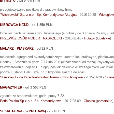
KUCHARZ
- od 2 300 PLN
przygotowywanie posiłków dla pracowników firmy
"Wiśniowski" Sp. z o.o., Sp. Komandytowo-Akcyjna
- 2016-10-28 -
Wielogłow
KIEROWCA KAT.D
- od 1 850 PLN
Przewóz osób na terenie woj. lubelskiego (autobusy do 30 osób) Pulawy - Lub
PRZEWÓZ OSÓB ROBERT NABRZĘCKI
- 2016-11-16 -
Puławy
(
lubelskie
)
MALARZ - PIASKARZ
- od 22 PLN
malowanie agregatami hydrodynamicznymi konstrukcji stalowych, piaskowanie
Gdańsk - Stocznia w godz. 7-17 lub 20-6 (w zależności od rodzaju wykonyw
zakwaterowanie, dojazd i 1 ciepły posiłek dziennie w szczególnych warunkac
poniżej 0 stopni Celcjusza, co 2 tygodnie zjazd z delegacji
Stanisław Glica Przedsiębiorstwo Remontowo-Usługowe
- 2015-11-20 -
Gdań
MAGAZYNIER
- od 3 500 PLN
zgodnie ze stanowiskiem; godz. pracy 6-22
Perla Polska Sp.z o.o. Sp. Komandytowa
- 2017-08-09 -
Głobino
(
pomorskie
)
SEKRETARKA (SZPROTAWA)
- 7 - 10 PLN