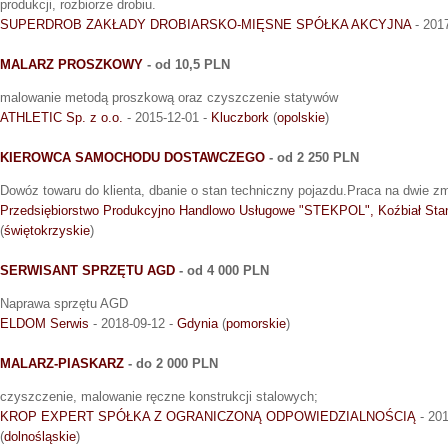
produkcji, rozbiorze drobiu.
SUPERDROB ZAKŁADY DROBIARSKO-MIĘSNE SPÓŁKA AKCYJNA
- 201
MALARZ PROSZKOWY
- od 10,5 PLN
malowanie metodą proszkową oraz czyszczenie statywów
ATHLETIC Sp. z o.o.
- 2015-12-01 -
Kluczbork
(
opolskie
)
KIEROWCA SAMOCHODU DOSTAWCZEGO
- od 2 250 PLN
Dowóz towaru do klienta, dbanie o stan techniczny pojazdu.Praca na dwie zmi
Przedsiębiorstwo Produkcyjno Handlowo Usługowe "STEKPOL", Koźbiał Sta
(
świętokrzyskie
)
SERWISANT SPRZĘTU AGD
- od 4 000 PLN
Naprawa sprzętu AGD
ELDOM Serwis
- 2018-09-12 -
Gdynia
(
pomorskie
)
MALARZ-PIASKARZ
- do 2 000 PLN
czyszczenie, malowanie ręczne konstrukcji stalowych;
KROP EXPERT SPÓŁKA Z OGRANICZONĄ ODPOWIEDZIALNOŚCIĄ
- 201
(
dolnośląskie
)