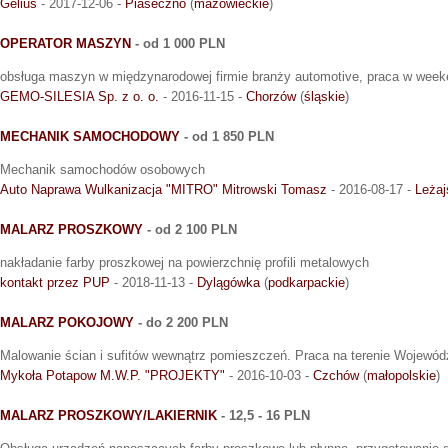
Gelius
- 2017-12-06 -
Piaseczno
(
mazowieckie
)
OPERATOR MASZYN
- od 1 000 PLN
obsługa maszyn w międzynarodowej firmie branży automotive, praca w wee
GEMO-SILESIA Sp. z o. o.
- 2016-11-15 -
Chorzów
(
śląskie
)
MECHANIK SAMOCHODOWY
- od 1 850 PLN
Mechanik samochodów osobowych
Auto Naprawa Wulkanizacja "MITRO" Mitrowski Tomasz
- 2016-08-17 -
Leżaj
MALARZ PROSZKOWY
- od 2 100 PLN
nakładanie farby proszkowej na powierzchnię profili metalowych
kontakt przez PUP
- 2018-11-13 -
Dylągówka
(
podkarpackie
)
MALARZ POKOJOWY
- do 2 200 PLN
Malowanie ścian i sufitów wewnątrz pomieszczeń. Praca na terenie Wojewód
Mykoła Potapow M.W.P. "PROJEKTY"
- 2016-10-03 -
Czchów
(
małopolskie
)
MALARZ PROSZKOWY/LAKIERNIK
- 12,5 - 16 PLN