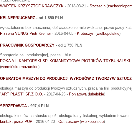
TELEFONICZNIE
WARTEK KRZYSZTOF KRAWCZYK
- 2018-03-21 -
Szczecin
(
zachodniopom
KELNER/KUCHARZ
- od 1 850 PLN
wykształcenie bez znaczenia, doświadczenie mile widziane, prawo jazdy kat
Pizzeria VENUS Piotr Kremer
- 2016-04-05 -
Krotoszyn
(
wielkopolskie
)
PRACOWNIK GOSPODARCZY
- od 1 750 PLN
Sprzątanie hali produkcyjnej, posesji, biur
ROKA A.I. KANTORSKI SP. KOMANDYTOWA PIOTRKÓW TRYBUNALSKI
(
warmińsko-mazurskie
)
OPERATOR MASZYN DO PRODUKCJI WYROBÓW Z TWORZYW SZTUC
obsługa maszyn do produkcji tworzyw sztucznych, praca na linii produkcyjnej
"ART PLAST" SP.Z O.O.
- 2017-04-25 -
Poniatowa
(
lubelskie
)
SPRZEDAWCA
- 997,4 PLN
obsługa klinetów na stoisku spoż, obsługa kasy fiskalnej, wykładnie towaru
kontakt przez PUP
- 2016-04-20 -
Ostrzeszów
(
wielkopolskie
)