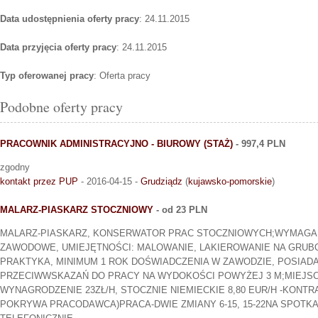
Data udostępnienia oferty pracy
: 24.11.2015
Data przyjęcia oferty pracy
: 24.11.2015
Typ oferowanej pracy
: Oferta pracy
Podobne oferty pracy
PRACOWNIK ADMINISTRACYJNO - BIUROWY (STAŻ)
- 997,4 PLN
zgodny
kontakt przez PUP
- 2016-04-15 -
Grudziądz
(
kujawsko-pomorskie
)
MALARZ-PIASKARZ STOCZNIOWY
- od 23 PLN
MALARZ-PIASKARZ, KONSERWATOR PRAC STOCZNIOWYCH;WYMAGANI
ZAWODOWE, UMIEJĘTNOŚCI: MALOWANIE, LAKIEROWANIE NA GRUBO
PRAKTYKA, MINIMUM 1 ROK DOŚWIADCZENIA W ZAWODZIE, POSIAD
PRZECIWWSKAZAŃ DO PRACY NA WYDOKOŚCI POWYŻEJ 3 M;MIEJSCE
WYNAGRODZENIE 23ZŁ/H, STOCZNIE NIEMIECKIE 8,80 EUR/H -KONT
POKRYWA PRACODAWCA)PRACA-DWIE ZMIANY 6-15, 15-22NA SPOTKA