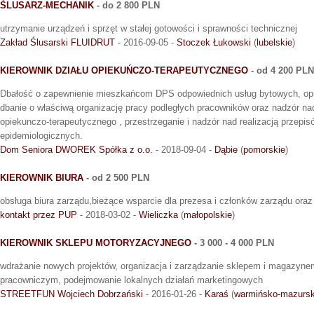
ŚLUSARZ-MECHANIK
- do 2 800 PLN
utrzymanie urządzeń i sprzęt w stałej gotowości i sprawności technicznej
Zakład Ślusarski FLUIDRUT
- 2016-09-05 -
Stoczek Łukowski
(
lubelskie
)
KIEROWNIK DZIAŁU OPIEKUŃCZO-TERAPEUTYCZNEGO
- od 4 200 PLN
Dbałość o zapewnienie mieszkańcom DPS odpowiednich usług bytowych, op
dbanie o właściwą organizację pracy podległych pracowników oraz nadzór nad
opiekunczo-terapeutycznego , przestrzeganie i nadzór nad realizacją przepis
epidemiologicznych.
Dom Seniora DWOREK Spółka z o.o.
- 2018-09-04 -
Dąbie
(
pomorskie
)
KIEROWNIK BIURA
- od 2 500 PLN
obsługa biura zarządu,bieżące wsparcie dla prezesa i członków zarządu oraz
kontakt przez PUP
- 2018-03-02 -
Wieliczka
(
małopolskie
)
KIEROWNIK SKLEPU MOTORYZACYJNEGO
- 3 000 - 4 000 PLN
wdrażanie nowych projektów, organizacja i zarządzanie sklepem i magazyn
pracowniczym, podejmowanie lokalnych działań marketingowych
STREETFUN Wojciech Dobrzański
- 2016-01-26 -
Karaś
(
warmińsko-mazursk