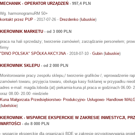
MECHANIK - OPERATOR URZĄDZEŃ
- 997,4 PLN
Wg. harmonogramuRM 50+
kontakt przez PUP
- 2017-07-26 -
Drezdenko
(
lubuskie
)
KIEROWNIK MARKETU
- od 3 000 PLN
praca na hali sprzedaży; tworzenie zamówień; zarządzanie personelem; pro
firmy
"DINO POLSKA" SPÓŁKA AKCYJNA
- 2018-07-10 -
Gubin
(
lubuskie
)
KIEROWNIK SKLEPU
- od 2 000 PLN
Monitorowanie pracy zespołu sklepu,/ tworzenie grafików /, wprowadzenie ra
zamówień towaru, przyjęcia towaru, obsługa kasy fisklanej w przypadku nie
adres e-mail: magda.loboda (at) piekarnia-kuna.pl.praca w godzinach 06.00- 
oraz 08.00- 20.00 -niedziele
Kuna Małgorzata Przedsiębiorstwo- Produkcyjno- Usługowo- Handlowe MA
(
lubelskie
)
KIEROWNIK - WSPARCIE EKSPERCKIE W ZAKRESIE INWESTYCJI, P
WARTOŚCI
- do 8 000 PLN
- wsparcie eksperckie dla organizacji BDE w zakresie przygotowywania proje