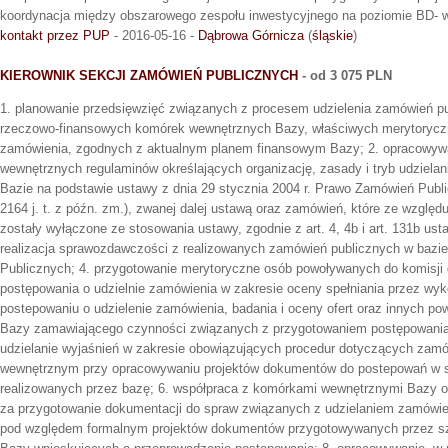
koordynacja między obszarowego zespołu inwestycyjnego na poziomie BD- ws
kontakt przez PUP
- 2016-05-16 -
Dąbrowa Górnicza
(
śląskie
)
KIEROWNIK SEKCJI ZAMÓWIEŃ PUBLICZNYCH
- od 3 075 PLN
1. planowanie przedsięwzięć związanych z procesem udzielenia zamówień p
rzeczowo-finansowych komórek wewnętrznych Bazy, właściwych merytoryczn
zamówienia, zgodnych z aktualnym planem finansowym Bazy; 2. opracowywan
wewnętrznych regulaminów określających organizację, zasady i tryb udziela
Bazie na podstawie ustawy z dnia 29 stycznia 2004 r. Prawo Zamówień Public
2164 j. t. z późn. zm.), zwanej dalej ustawą oraz zamówień, które ze względu
zostały wyłączone ze stosowania ustawy, zgodnie z art. 4, 4b i art. 131b ust
realizacja sprawozdawczości z realizowanych zamówień publicznych w baz
Publicznych; 4. przygotowanie merytoryczne osób powoływanych do komisji
postępowania o udzielnie zamówienia w zakresie oceny spełniania przez w
postepowaniu o udzielenie zamówienia, badania i oceny ofert oraz innych 
Bazy zamawiającego czynności związanych z przygotowaniem postępowania 
udzielanie wyjaśnień w zakresie obowiązujących procedur dotyczących za
wewnętrznym przy opracowywaniu projektów dokumentów do postepowań w s
realizowanych przez bazę; 6. współpraca z komórkami wewnętrznymi Bazy o
za przygotowanie dokumentacji do spraw związanych z udzielaniem zamówień
pod względem formalnym projektów dokumentów przygotowywanych przez s