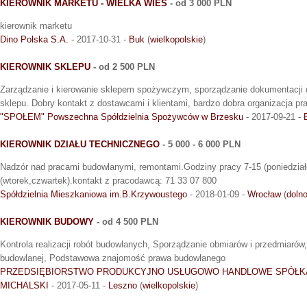
KIEROWNIK MARKETU - WIELKA WIEŚ
- od 3 000 PLN
kierownik marketu
Dino Polska S.A.
- 2017-10-31 -
Buk
(
wielkopolskie
)
KIEROWNIK SKLEPU
- od 2 500 PLN
Zarządzanie i kierowanie sklepem spożywczym, sporządzanie dokumentacji 
sklepu. Dobry kontakt z dostawcami i klientami, bardzo dobra organizacja pr
"SPOŁEM" Powszechna Spółdzielnia Spożywców w Brzesku
- 2017-09-21 -
KIEROWNIK DZIAŁU TECHNICZNEGO
- 5 000 - 6 000 PLN
Nadzór nad pracami budowlanymi, remontami.Godziny pracy 7-15 (poniedziałek
(wtorek,czwartek).kontakt z pracodawcą: 71 33 07 800
Spółdzielnia Mieszkaniowa im.B.Krzywoustego
- 2018-01-09 -
Wrocław
(
dolno
KIEROWNIK BUDOWY
- od 4 500 PLN
Kontrola realizacji robót budowlanych, Sporządzanie obmiarów i przedmiarów
budowlanej, Podstawowa znajomość prawa budowlanego
PRZEDSIĘBIORSTWO PRODUKCYJNO USŁUGOWO HANDLOWE SPÓŁKA 
MICHALSKI
- 2017-05-11 -
Leszno
(
wielkopolskie
)