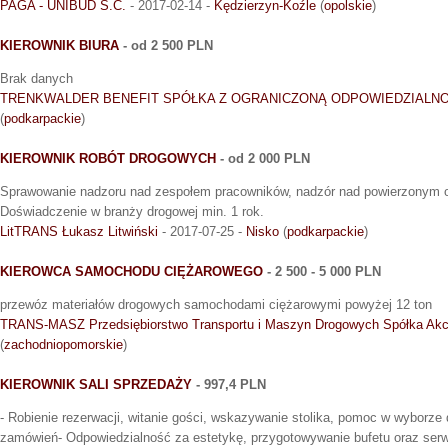
PAGA - UNIBUD S.C.
- 2017-02-14 -
Kędzierzyn-Koźle
(
opolskie
)
KIEROWNIK BIURA
- od 2 500 PLN
Brak danych
TRENKWALDER BENEFIT SPÓŁKA Z OGRANICZONĄ ODPOWIEDZIALN
(
podkarpackie
)
KIEROWNIK ROBÓT DROGOWYCH
- od 2 000 PLN
Sprawowanie nadzoru nad zespołem pracowników, nadzór nad powierzonym o
Doświadczenie w branży drogowej min. 1 rok.
LitTRANS Łukasz Litwiński
- 2017-07-25 -
Nisko
(
podkarpackie
)
KIEROWCA SAMOCHODU CIĘŻAROWEGO
- 2 500 - 5 000 PLN
przewóz materiałów drogowych samochodami ciężarowymi powyżej 12 ton
TRANS-MASZ Przedsiębiorstwo Transportu i Maszyn Drogowych Spółka Akc
(
zachodniopomorskie
)
KIEROWNIK SALI SPRZEDAŻY
- 997,4 PLN
- Robienie rezerwacji, witanie gości, wskazywanie stolika, pomoc w wyborze
zamówień- Odpowiedzialność za estetykę, przygotowywanie bufetu oraz serw