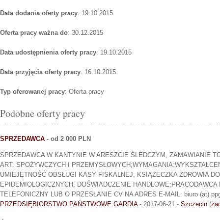
Data dodania oferty pracy
: 19.10.2015
Oferta pracy ważna do
: 30.12.2015
Data udostępnienia oferty pracy
: 19.10.2015
Data przyjęcia oferty pracy
: 16.10.2015
Typ oferowanej pracy
: Oferta pracy
Podobne oferty pracy
SPRZEDAWCA
- od 2 000 PLN
SPRZEDAWCA W KANTYNIE W ARESZCIE ŚLEDCZYM, ZAMAWIANIE T
ART. SPOŻYWCZYCH I PRZEMYSŁOWYCH;WYMAGANIA:WYKSZTAŁCEN
UMIEJĘTNOŚĆ OBSŁUGI KASY FISKALNEJ, KSIĄŻECZKA ZDROWIA D
EPIDEMIOLOGICZNYCH, DOŚWIADCZENIE HANDLOWE;PRACODAWCA 
TELEFONICZNY LUB O PRZESŁANIE CV NA ADRES E-MAIL: biuro (at) ppga
PRZEDSIĘBIORSTWO PAŃSTWOWE GARDIA
- 2017-06-21 -
Szczecin
(
za