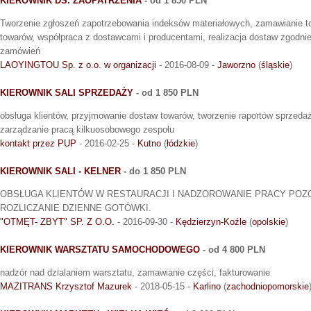
KIEROWNIK DS. ZAOPATRZENIA
- od 1 850 PLN
Tworzenie zgłoszeń zapotrzebowania indeksów materiałowych, zamawianie to
towarów, współpraca z dostawcami i producentami, realizacja dostaw zgodni
zamówień
LAOYINGTOU Sp. z o.o. w organizacji
- 2016-08-09 -
Jaworzno
(
śląskie
)
KIEROWNIK SALI SPRZEDAŻY
- od 1 850 PLN
obsługa klientów, przyjmowanie dostaw towarów, tworzenie raportów sprzedaż
zarządzanie pracą kilkuosobowego zespołu
kontakt przez PUP
- 2016-02-25 -
Kutno
(
łódzkie
)
KIEROWNIK SALI - KELNER
- do 1 850 PLN
OBSŁUGA KLIENTÓW W RESTAURACJI I NADZOROWANIE PRACY POZ
ROZLICZANIE DZIENNE GOTÓWKI.
"OTMĘT- ZBYT" SP. Z O.O.
- 2016-09-30 -
Kędzierzyn-Koźle
(
opolskie
)
KIEROWNIK WARSZTATU SAMOCHODOWEGO
- od 4 800 PLN
nadzór nad dzialaniem warsztatu, zamawianie części, fakturowanie
MAZITRANS Krzysztof Mazurek
- 2018-05-15 -
Karlino
(
zachodniopomorskie