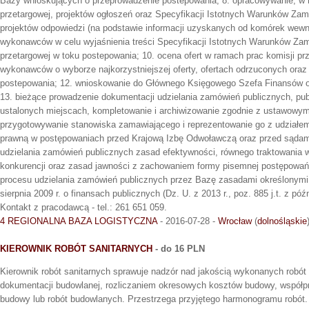
Bazy wnioskujących o przeprowadzenie postepowania; 8. opracowywanie, w 
przetargowej, projektów ogłoszeń oraz Specyfikacji Istotnych Warunków Zam
projektów odpowiedzi (na podstawie informacji uzyskanych od komórek wewn
wykonawców w celu wyjaśnienia treści Specyfikacji Istotnych Warunków Zam
przetargowej w toku postepowania; 10. ocena ofert w ramach prac komisji prz
wykonawców o wyborze najkorzystniejszej oferty, ofertach odrzuconych or
postepowania; 12. wnioskowanie do Głównego Księgowego Szefa Finansów
13. bieżące prowadzenie dokumentacji udzielania zamówień publicznych, pub
ustalonych miejscach, kompletowanie i archiwizowanie zgodnie z ustawowymi
przygotowywanie stanowiska zamawiającego i reprezentowanie go z udział
prawną w postępowaniach przed Krajową Izbę Odwoławczą oraz przed sądami
udzielania zamówień publicznych zasad efektywności, równego traktowania
konkurencji oraz zasad jawności z zachowaniem formy pisemnej postępowań; 1
procesu udzielania zamówień publicznych przez Bazę zasadami określonymi w
sierpnia 2009 r. o finansach publicznych (Dz. U. z 2013 r., poz. 885 j.t. z póź
Kontakt z pracodawcą - tel.: 261 651 059.
4 REGIONALNA BAZA LOGISTYCZNA
- 2016-07-28 -
Wrocław
(
dolnośląskie
KIEROWNIK ROBÓT SANITARNYCH
- do 16 PLN
Kierownik robót sanitarnych sprawuje nadzór nad jakością wykonanych robót
dokumentacji budowlanej, rozliczaniem okresowych kosztów budowy, współ
budowy lub robót budowlanych. Przestrzega przyjętego harmonogramu robót.