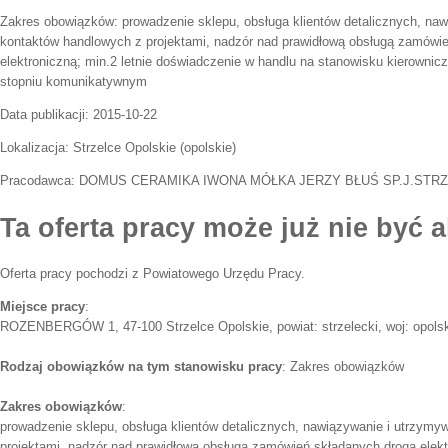
Zakres obowiązków:
prowadzenie sklepu, obsługa klientów detalicznych, na
kontaktów handlowych z projektami, nadzór nad prawidłową obsługą zamówi
elektroniczną; min.2 letnie doświadczenie w handlu na stanowisku kierownic
stopniu komunikatywnym
Data publikacji:
2015-10-22
Lokalizacja:
Strzelce Opolskie
(
opolskie
)
Pracodawca:
DOMUS CERAMIKA IWONA MÓŁKA JERZY BŁUŚ SP.J.STR
Ta oferta pracy może już nie być a
Oferta pracy pochodzi z Powiatowego Urzędu Pracy.
Miejsce pracy
:
ROZENBERGÓW 1, 47-100 Strzelce Opolskie, powiat: strzelecki, woj: opols
Rodzaj obowiązków na tym stanowisku pracy
: Zakres obowiązków
Zakres obowiązków
:
prowadzenie sklepu, obsługa klientów detalicznych, nawiązywanie i utrzym
projektami, nadzór nad prawidłową obsługą zamówień składanych drogą elektr