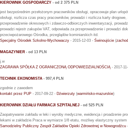
KIEROWNIK GOSPODARCZY
- od 2 375 PLN
jest bezpośrednim przełożonym pracowników obsługi, opracowuje plan urlopó
obsługi, rozlicza czas pracy pracowników, prowadzi i rozlicza karty drogowe
przeprowadzenie okresowych i zdawczo-odbiorczych inwentaryzacji, prowadz
prowadzi rejestr zakupów VAT, odpowiada za przeprowadzenie i prowadzi do
przeciwpożarowego Ośrodka, przeglądów kominiarskich itd.
Specjalny Ośrodek Szkolno-Wychowaczy
- 2015-12-03 -
Świnoujście
(
zachod
MAGAZYNIER
- od 13 PLN
j.w
ZAGRAWA SPÓŁKA Z OGRANICZONĄ ODPOWIEDZIALNOŚCIĄ
- 2017-11
TECHNIK EKONOMISTA
- 997,4 PLN
zgodnie z zawodem
kontakt przez PUP
- 2017-09-22 -
Dźwierzuty
(
warmińsko-mazurskie
)
KIEROWNIK DZIAŁU FARMACJI SZPITALNEJ
- od 525 PLN
Zaopatrywanie zakładu w leki i wyroby medyczne, ewidencja i proadzenie p
lekami w zakładzie.Praca w wymiarze 1/8 etatu, możliwy elastyczny system
Samodzielny Publiczny Zespół Zakładów Opieki Zdrowotnej w Nowogrodźcu
-