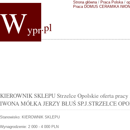
Strona główna
/
Praca Polska
/
op
W
Praca DOMUS CERAMIKA IWON
.pl
ypr
KIEROWNIK SKLEPU Strzelce Opolskie oferta pr
IWONA MÓŁKA JERZY BŁUŚ SP.J.STRZELCE OPO
Stanowisko:
KIEROWNIK SKLEPU
Wynagrodzenie: 2 000 - 4 000 PLN