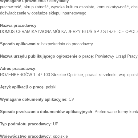
Wymagane uprawnienia / certyfikaty
:
pracowitość, skrupulatność, wysoka kultura osobista, komunikatywność, obs
doświadczenie w obsłudze sklepu internetowego
Nazwa pracodawcy
:
DOMUS CERAMIKA IWONA MÓŁKA JERZY BŁUŚ SP.J.STRZELCE OPOL
Sposób aplikowania
: bezpośrednio do pracodawcy
Nazwa urzędu publikującego ogłoszenie o pracę
: Powiatowy Urząd Pracy
Adres pracodawcy
:
ROZENBERGÓW 1, 47-100 Strzelce Opolskie, powiat: strzelecki, woj: opols
Język aplikacji o pracę
: polski
Wymagane dokumenty aplikacyjne
: CV
Sposób przekazania dokumentów aplikacyjnych
: Preferowane formy konta
Typ podmiotu pracodawcy
: UP
Województwo pracodawcy
: opolskie