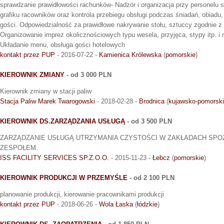
sprawdzanie prawidłowości rachunków- Nadzór i organizacja przy personelu sal
grafiku racowników oraz kontrola przebiegu obsługi podczas śniadań, obiadu, 
gości. Odpowiedzialność za prawidłowe nakrywanie stołu, sztuccy zgodnie z
Organizowanie imprez okolicznościowych typu wesela, przyjęca, stypy itp. i
Układanie menu, obsługa gości hotelowych
kontakt przez PUP
- 2016-07-22 -
Kamienica Królewska
(
pomorskie
)
KIEROWNIK ZMIANY
- od 3 000 PLN
Kierownik zmiany w stacji paliw
Stacja Paliw Marek Twarogowski
- 2018-02-28 -
Brodnica
(
kujawsko-pomorsk
KIEROWNIK DS.ZARZĄDZANIA USŁUGĄ
- od 3 500 PLN
ZARZĄDZANIE USŁUGĄ UTRZYMANIA CZYSTOŚCI W ZAKŁADACH SP
ZESPOŁEM.
ISS FACILITY SERVICES SP.Z.O.O.
- 2015-11-23 -
Łebcz
(
pomorskie
)
KIEROWNIK PRODUKCJI W PRZEMYŚLE
- od 2 100 PLN
planowanie produkcji, kierowanie pracownikami produkcji
kontakt przez PUP
- 2018-06-26 -
Wola Łaska
(
łódzkie
)